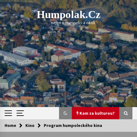
Skip
to
Humpolak.cz
content
. . . . . nejen o Humpolci a okolí
Kam za kulturou?
Home
Kino
Program humpoleckého kina
Kam za kulturou?