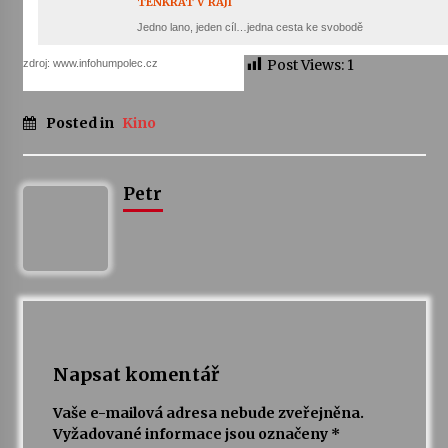
TENKRÁT V RÁJI
Jedno lano, jeden cíl…jedna cesta ke svobodě
Post Views:
1
zdroj: www.infohumpolec.cz
Posted in
Kino
Petr
Napsat komentář
Vaše e-mailová adresa nebude zveřejněna.
Vyžadované informace jsou označeny
*