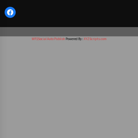
Facebook
WP2Social Auto Publish
Powered By :
XYZScripts.com