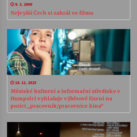
9. 2. 2009
Nejvyšší Čech si zahrál ve filmu
10. 11. 2023
Městské kulturní a informační středisko v
Humpolci vyhlašuje výběrové řízení na
pozici „pracovník/pracovnice kina“