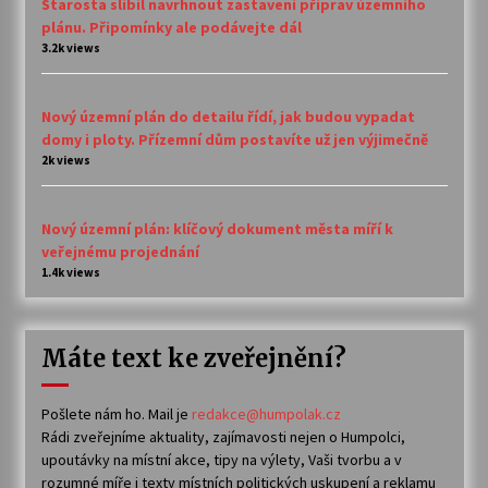
Starosta slíbil navrhnout zastavení příprav územního
plánu. Připomínky ale podávejte dál
3.2k views
Nový územní plán do detailu řídí, jak budou vypadat
domy i ploty. Přízemní dům postavíte už jen výjimečně
2k views
Nový územní plán: klíčový dokument města míří k
veřejnému projednání
1.4k views
Máte text ke zveřejnění?
Pošlete nám ho. Mail je
redakce@humpolak.cz
Rádi zveřejníme aktuality, zajímavosti nejen o Humpolci,
upoutávky na místní akce, tipy na výlety, Vaši tvorbu a v
rozumné míře i texty místních politických uskupení a reklamu