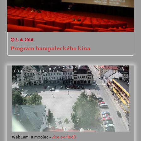
3. 4. 2018
Program humpoleckého kina
WebCam Humpolec -
více pohledů