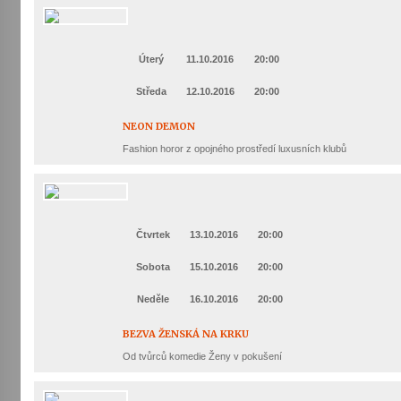
Varhanní recitál Michala Novenka v Klášteře
Želiv
Úterý
11.10.2016
20:00
3. 7. 2026
Středa
12.10.2016
20:00
Petr Adamec – Malovaný svět
NEON DEMON
30. 6. 2026
Fashion horor z opojného prostředí luxusních klubů
Čtvrtek
13.10.2016
20:00
Sobota
15.10.2016
20:00
Neděle
16.10.2016
20:00
BEZVA ŽENSKÁ NA KRKU
Od tvůrců komedie Ženy v pokušení