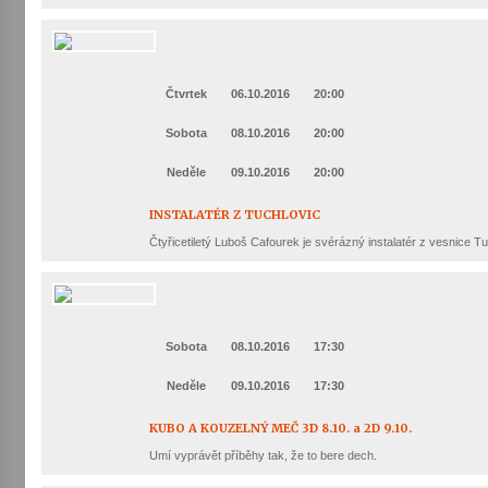
Votavžatský ploty
23. 7. 2026
Čtvrtek
06.10.2016
20:00
Sobota
08.10.2016
20:00
Letní koncerty ve Stromovce: Rufus Miller
22. 7. 2026
Neděle
09.10.2016
20:00
INSTALATÉR Z TUCHLOVIC
Vysočinka
Čtyřicetiletý Luboš Cafourek je svérázný instalatér z vesnice T
17. 7. 2026
Ozvěny prázdnin
Sobota
08.10.2016
17:30
14. 7. 2026
Neděle
09.10.2016
17:30
KUBO A KOUZELNÝ MEČ 3D 8.10. a 2D 9.10.
Za kulturou kousek za Humpolec. V Želivě ožije
Umí vyprávět příběhy tak, že to bere dech.
odkaz Josefa Čapka
13. 7. 2026