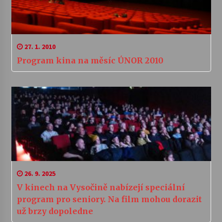
27. 1. 2010
Program kina na měsíc ÚNOR 2010
26. 9. 2025
V kinech na Vysočině nabízejí speciální
program pro seniory. Na film mohou dorazit
už brzy dopoledne