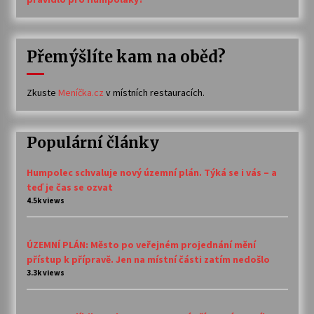
Přemýšlíte kam na oběd?
Zkuste
Meníčka.cz
v místních restauracích.
Populární články
Humpolec schvaluje nový územní plán. Týká se i vás – a
teď je čas se ozvat
4.5k views
ÚZEMNÍ PLÁN: Město po veřejném projednání mění
přístup k přípravě. Jen na místní části zatím nedošlo
3.3k views