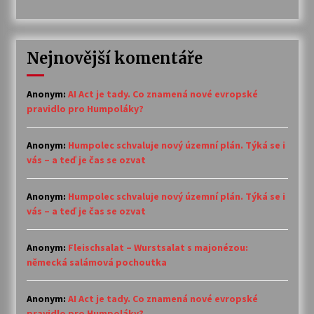
Nejnovější komentáře
Anonym
:
AI Act je tady. Co znamená nové evropské
pravidlo pro Humpoláky?
Anonym
:
Humpolec schvaluje nový územní plán. Týká se i
vás – a teď je čas se ozvat
Anonym
:
Humpolec schvaluje nový územní plán. Týká se i
vás – a teď je čas se ozvat
Anonym
:
Fleischsalat – Wurstsalat s majonézou:
německá salámová pochoutka
Anonym
:
AI Act je tady. Co znamená nové evropské
pravidlo pro Humpoláky?