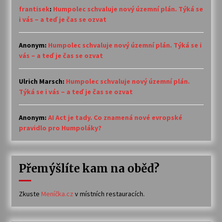
frantisek
:
Humpolec schvaluje nový územní plán. Týká se
i vás – a teď je čas se ozvat
Anonym
:
Humpolec schvaluje nový územní plán. Týká se i
vás – a teď je čas se ozvat
Ulrich Marsch
:
Humpolec schvaluje nový územní plán.
Týká se i vás – a teď je čas se ozvat
Anonym
:
AI Act je tady. Co znamená nové evropské
pravidlo pro Humpoláky?
Přemýšlíte kam na oběd?
Zkuste
Meníčka.cz
v místních restauracích.