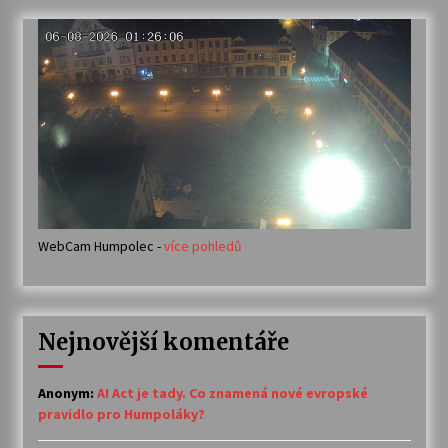
WebCam Humpolec -
více pohledů
Nejnovější komentáře
Anonym
:
AI Act je tady. Co znamená nové evropské
pravidlo pro Humpoláky?