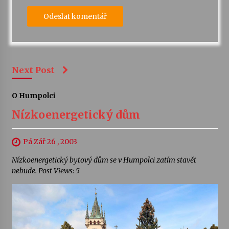
Next Post
O Humpolci
Nízkoenergetický dům
Pá Zář 26 , 2003
Nízkoenergetický bytový dům se v Humpolci zatím stavět
nebude. Post Views: 5