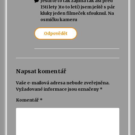
Jestli tě to tak zajímá tak asi před
15ti lety )to to letí) jsem ještě s pár
kluky jeden filmeček sfouknul. Na
osmičku kameru
Odpovědět
Napsat komentář
Vaše e-mailová adresa nebude zveřejněna.
Vyžadované informace jsou označeny
*
Komentář
*