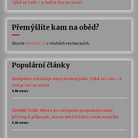
Týká se i vás – a teď je čas se ozvat
Přemýšlíte kam na oběd?
Zkuste
Meníčka.cz
v místních restauracích.
Populární články
Humpolec schvaluje nový územní plán. Týká se i vás – a
teď je čas se ozvat
4.4k views
ÚZEMNÍ PLÁN: Město po veřejném projednání mění
přístup k přípravě. Jen na místní části zatím nedošlo
3.2k views