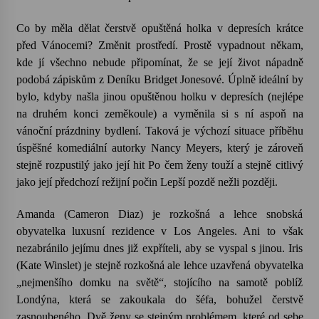
Co by měla dělat čerstvě opuštěná holka v depresích krátce
před Vánocemi? Změnit prostředí. Prostě vypadnout někam,
kde jí všechno nebude připomínat, že se její život nápadně
podobá zápiskům z Deníku Bridget Jonesové. Úplně ideální by
bylo, kdyby našla jinou opuštěnou holku v depresích (nejlépe
na druhém konci zeměkoule) a vyměnila si s ní aspoň na
vánoční prázdniny bydlení. Taková je výchozí situace příběhu
úspěšné komediální autorky Nancy Meyers, který je zároveň
stejně rozpustilý jako její hit Po čem ženy touží a stejně citlivý
jako její předchozí režijní počin Lepší pozdě nežli později.
Amanda (Cameron Diaz) je rozkošná a lehce snobská
obyvatelka luxusní rezidence v Los Angeles. Ani to však
nezabránilo jejímu dnes již expříteli, aby se vyspal s jinou. Iris
(Kate Winslet) je stejně rozkošná ale lehce uzavřená obyvatelka
„nejmenšího domku na světě“, stojícího na samotě poblíž
Londýna, která se zakoukala do šéfa, bohužel čerstvě
zasnoubeného. Dvě ženy se stejným problémem, které od sebe