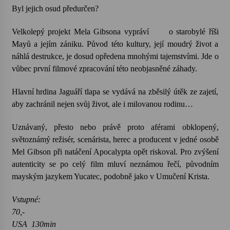
Byl jejich osud předurčen?
Velkolepý projekt Mela Gibsona vypráví
o starobylé říši
Mayů a jejím zániku. Původ této kultury, její moudrý život a
náhlá destrukce, je dosud opředena mnohými tajemstvími. Jde o
vůbec první filmové zpracování této neobjasněné záhady.
Hlavní hrdina Jaguáří tlapa se vydává na zběsilý útěk ze zajetí,
aby zachránil nejen svůj život, ale i milovanou rodinu…
Uznávaný, přesto nebo právě proto aférami obklopený,
světoznámý režisér, scenárista, herec a producent v jedné osobě
Mel Gibson při natáčení Apocalypta opět riskoval. Pro zvýšení
autenticity se po celý film mluví neznámou řečí, původním
mayským jazykem Yucatec, podobně jako v Umučení Krista.
Vstupné:
70,-
USA 130min