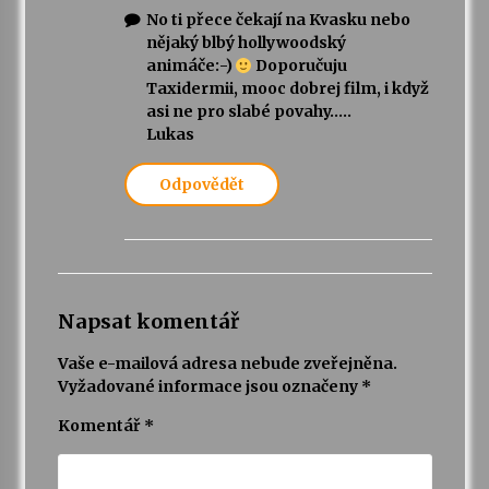
No ti přece čekají na Kvasku nebo
nějaký blbý hollywoodský
animáče:-)
Doporučuju
Taxidermii, mooc dobrej film, i když
asi ne pro slabé povahy…..
Lukas
Odpovědět
Napsat komentář
Vaše e-mailová adresa nebude zveřejněna.
Vyžadované informace jsou označeny
*
Komentář
*