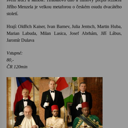
Jiřího Menzela je velkou metaforou o českém osudu dvacátého
století.
Varhanní recitál Michala Novenka v Klášteře
Želiv
3. 7. 2026
Hrají: Oldřich Kaiser, Ivan Barnev, Julia Jentsch, Martin Huba,
Marian Labuda, Milan Lasica, Josef Abrhám, Jiří Lábus,
Jaromír Dulava
Petr Adamec – Malovaný svět
30. 6. 2026
Vstupné:
80,-
ČR 120min