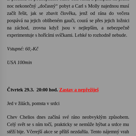
noc nekonečný „dočasný“ pobyt a Carl s Molly najednou musí
začít řešit, jak se zbavit člověka, jenž od rána do večera
pospává na jejich oblíbeném gauči, courá se přes jejich ložnici
na záchod, zrovna když jsou v nejlepším, a nebezpečně
experimentuje s hořícími svíčkami. Lehké to rozhodně nebude.
Vstupné: 60,-Kč
USA 100min
Čtvrtek 29.3.
20:00 hod.
Zastav a nepřežiješ
Jed v žilách, pomsta v srdci
Chev Chelios dnes začíná své ráno neobvyklým způsobem.
Celý svět se s ním točí, prakticky se nemůže hýbat a srdce mu
stěží bije. Včerejší akce se příliš nezdařila. Tento nájemný vrah