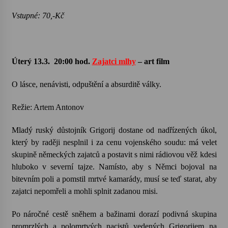
Vstupné: 70,-Kč
Úterý 13.3.
20:00 hod.
Zajatci mlhy
– art film
O lásce, nenávisti, odpuštění a absurditě války.
Režie: Artem Antonov
Mladý ruský důstojník Grigorij dostane od nadřízených úkol,
který by raději nesplnil i za cenu vojenského soudu: má velet
skupině německých zajatců a postavit s nimi rádiovou věž kdesi
hluboko v severní tajze. Namísto, aby s Němci bojoval na
bitevním poli a pomstil mrtvé kamarády, musí se teď starat, aby
zajatci nepomřeli a mohli splnit zadanou misi.
Po náročné cestě sněhem a bažinami dorazí podivná skupina
promrzlých a polomrtvých nacistů vedených Grigorijem na