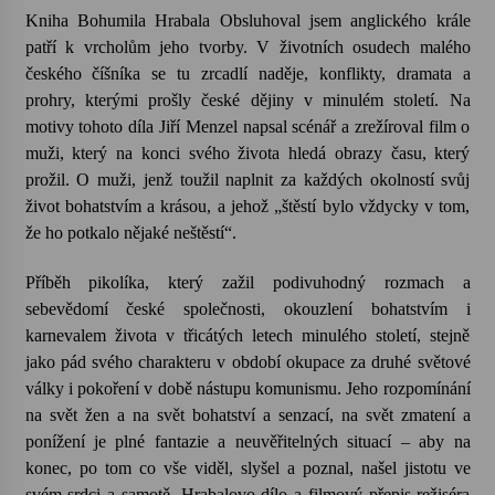
Kniha Bohumila Hrabala Obsluhoval jsem anglického krále
patří k vrcholům jeho tvorby. V životních osudech malého
Votavžatský ploty
23. 7. 2026
českého číšníka se tu zrcadlí naděje, konflikty, dramata a
prohry, kterými prošly české dějiny v minulém století. Na
motivy tohoto díla Jiří Menzel napsal scénář a zrežíroval film o
Letní koncerty ve Stromovce: Rufus Miller
muži, který na konci svého života hledá obrazy času, který
22. 7. 2026
prožil. O muži, jenž toužil naplnit za každých okolností svůj
život bohatstvím a krásou, a jehož „štěstí bylo vždycky v tom,
že ho potkalo nějaké neštěstí“.
Vysočinka
17. 7. 2026
Příběh pikolíka, který zažil podivuhodný rozmach a
sebevědomí české společnosti, okouzlení bohatstvím i
karnevalem života v třicátých letech minulého století, stejně
Ozvěny prázdnin
jako pád svého charakteru v období okupace za druhé světové
14. 7. 2026
války i pokoření v době nástupu komunismu. Jeho rozpomínání
na svět žen a na svět bohatství a senzací, na svět zmatení a
ponížení je plné fantazie a neuvěřitelných situací – aby na
Za kulturou kousek za Humpolec. V Želivě ožije
odkaz Josefa Čapka
konec, po tom co vše viděl, slyšel a poznal, našel jistotu ve
13. 7. 2026
svém srdci a samotě. Hrabalovo dílo a filmový přepis režiséra