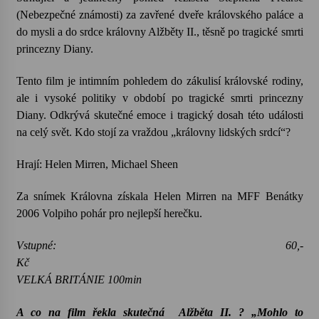
(Nebezpečné známosti) za zavřené dveře královského paláce a
do mysli a do srdce královny Alžběty II., těsně po tragické smrti
princezny Diany.
Tento film je intimním pohledem do zákulisí královské rodiny,
ale i vysoké politiky v období po tragické smrti princezny
Diany. Odkrývá skutečné emoce i tragický dosah této události
na celý svět. Kdo stojí za vraždou „královny lidských srdcí“?
Hrají: Helen Mirren, Michael Sheen
Za snímek Královna získala Helen Mirren na MFF Benátky
2006 Volpiho pohár pro nejlepší herečku.
Vstupné: 60,-
Kč
VELKÁ BRITÁNIE 100min
A co na film řekla skutečná
Alžběta II. ? „Mohlo to