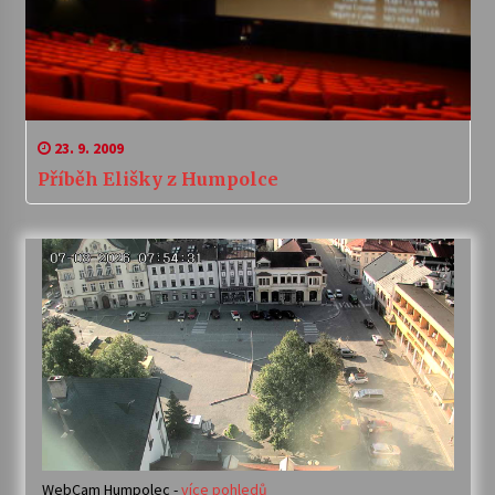
23. 9. 2009
Příběh Elišky z Humpolce
WebCam Humpolec -
více pohledů