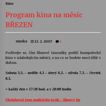
Kino
Letní koncerty ve Stromovce: Ars Camerata a
Sukuba Ensemble
Program kina na měsíc
4. 8. 2026
BŘEZEN
Vernisáž výstavy Josefíny Duškové: Stávám se
kapkou
30. 7. 2026
myska
23. 2. 2007
2
Veselí muzikanti
Podívejte se, čím filmové fanoušky potěší humpolecké
30. 7. 2026
kino v následujícím měsíci, a na co se budete moci těšit v
dubnu.
Sobota 3.3. – neděle 4.3 – úterý 6.3. – středa 7.3. – čtvrtek
Pozvánka na integrační festival Quijotova
šedesátka: 28. 7.–1. 8. 2026
8.3.
28. 7. 2026
= každý den v 17:30 hod. a v 20:00 hodin
Letní koncerty ve Stromovce: Kolchoz a
Jenakaši
Obsluhoval jsem anglického krále – filmový tip
28. 7. 2026