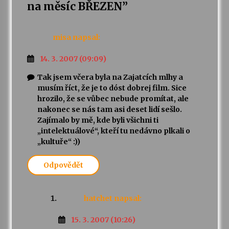
na měsíc BŘEZEN
”
misa
napsal:
14. 3. 2007 (09:09)
Tak jsem včera byla na Zajatcích mlhy a
musím říct, že je to dóst dobrej film. Sice
hrozilo, že se vůbec nebude promítat, ale
nakonec se nás tam asi deset lidí sešlo.
Zajímalo by mě, kde byli všichni ti
„intelektuálové“, kteří tu nedávno plkali o
„kultuře“ :))
Odpovědět
hatchet
napsal:
15. 3. 2007 (10:26)