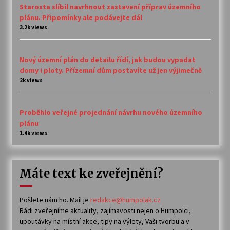
Starosta slíbil navrhnout zastavení příprav územního
plánu. Připomínky ale podávejte dál
3.2k views
Nový územní plán do detailu řídí, jak budou vypadat
domy i ploty. Přízemní dům postavíte už jen výjimečně
2k views
Proběhlo veřejné projednání návrhu nového územního
plánu
1.4k views
Máte text ke zveřejnění?
Pošlete nám ho. Mail je
redakce@humpolak.cz
Rádi zveřejníme aktuality, zajímavosti nejen o Humpolci,
upoutávky na místní akce, tipy na výlety, Vaši tvorbu a v