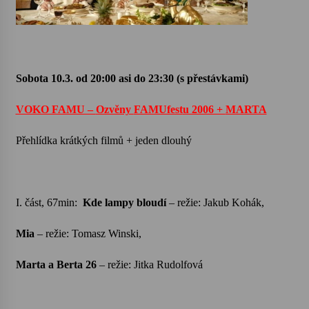
Sobota 10.3.
od 20:00
asi do 23:30
(s přestávkami)
VOKO FAMU –
Ozvěny
FAMUfest
u 2006 +
MARTA
Přehlídka krátkých filmů + jeden dlouhý
I. část, 67min:
Kde lampy bloudí
–
režie: Jakub Kohák,
Mia
–
režie: Tomasz Winski,
Marta a Berta 26
–
režie: Jitka Rudolfová