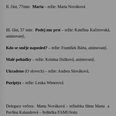
II. část, 77min:
Marta
–
režie: Marta Nováková
III. část, 57 min:
Podej mu prst
–
režie: Kateřina Kačerovská,
animovaný,
Kdo se směje naposled?
–
režie: František Bárta, animovaný,
Malé pohádky
–
režie: Kristina Dufková, animovaný,
Ukradeno
(O slovech) –
režie: Andrea Slováková,
Puriptýz
–
režie: Lenka Wimerová
Delegace večera:
Marta Nováková – režisérka filmu Marta
a
Pavlína Kalandrová – ředitelka FAMUfestu