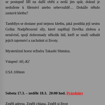
se postupně šíří na další oběti a nedá jim spát, dokud je
nedožene k šílenství anebo sebevraždě… Dokáže někdo
zastavit kletbu?
Tambllyn se dostane pod stejnou kletbu, jaká postihla její sestru
Gellar. Nadpřirozené síly, které naplňují člověka zlobou a
nenávistí, spojí dohromady několik lidí, kteří se snaží odhalit
jejich tajemství a zachránit si životy.
Mysteriózní horor režiséra Takashi Shimizu.
Vstupné: 60,-Kč
USA 100min
Sobota 17.3. – neděle 18.3.
20:00 hod.
Prázdniny
Změň adresu. Změň chlapa. Změň si život