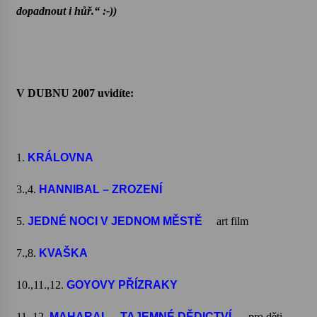
dopadnout i hůř.“ :-))
V DUBNU 2007 uvidíte:
1.
KRÁLOVNA
3.,4.
HANNIBAL – ZROZENÍ
5.
JEDNÉ NOCI V JEDNOM MĚSTĚ
art film
7.,8.
KVAŠKA
10.,11.,12.
GOYOVY PŘÍZRAKY
11.,12.
MAHARAL – TAJEMNÉ DĚDICTVÍ
pro děti