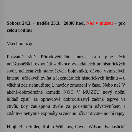
Sobota 24.3. – neděle 25.3.
20:00 hod.
Noc v muzeu
– pro
celou rodinu
Všechno ožije
Posvátné síně Přírodovědného muzea jsou plné těch
nejúžasnějších exponátů – divoce vypadajících prehistorických
stvůr, nelítostných starověkých bojovníků, dávno vymizelých
kmenů, afrických zvířat a legendárních historických hrdinů – ti
všichni zde nehnutě stojí, navždy zmrazení v čase. Nebo ne? V
akčně-dobrodružné komedii NOC V MUZEU nový noční
hlídač zjistí, že opravdové dobrodružství začíná teprve ve
chvíli, kdy zaklapnou dveře za posledním návštěvníkem a
zdánlivě nehybné exponáty si začnou užívat divoké noční rejdy.
Hrají: Ben Stiller, Robin Williams, Owen Wilson. Fantastická