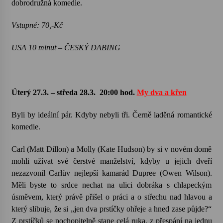
dobrodružná komedie.
Vstupné: 70,-Kč
USA 10 minut – ČESKÝ DABING
Úterý 27.3. – středa 28.3.
20:00 hod.
My dva a křen
Byli by ideální pár. Kdyby nebyli tři. Černě laděná romantické
komedie.
Carl (Matt Dillon) a Molly (Kate Hudson) by si v novém domě
mohli užívat své čerstvé manželství, kdyby u jejich dveří
nezazvonil Carlův nejlepší kamarád Dupree (Owen Wilson).
Měli byste to srdce nechat na ulici dobráka s chlapeckým
úsměvem, který právě přišel o práci a o střechu nad hlavou a
který slibuje, že si „jen dva prstíčky ohřeje a hned zase půjde?“
Z prstíčků se pochopitelně stane celá ruka, z přespání na jednu