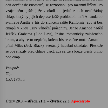
dělí devět tisíc kilometrů, se rozhodnou pro razantní řešení. Po
vzájemném ujištění, že v okolí ani jedné z nich není žádný
chlap, který by jejich deprese ještě prohloubil, míří Amanda do
sychravé Anglie a Iris do sluncem zalité Kalifornie, aby si bez
chlapů v klidu užily vánoční prázdniny. Jenže Amandě nadělí
Ježíšek Grahama (Jude Law), Irisina romanticky založeného
bratra, a aby se to nepletlo, kolem Iris se začne motat Amandin
přítel Miles (Jack Black), svérázný hudební skladatel. Přestože
se obě snažily před chlapy utéct, zdá se, že z louže přešly přímo
pod okap.
Vstupné:
70,-
USA 130min
Úterý 20.3. – středa 21.3. – čtvrtek 22.3.
Apocalypto