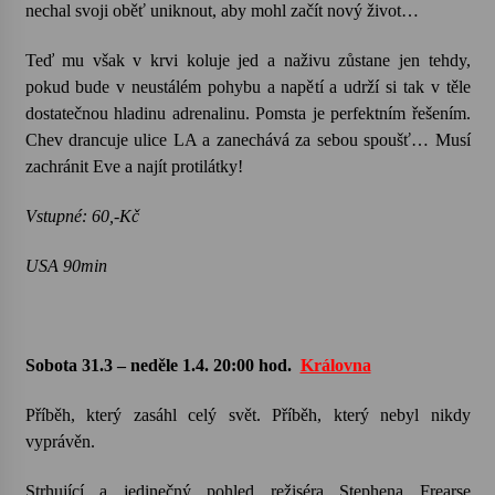
nechal svoji oběť uniknout, aby mohl začít nový život…
Teď mu však v krvi koluje jed a naživu zůstane jen tehdy,
pokud bude v neustálém pohybu a napětí a udrží si tak v těle
dostatečnou hladinu adrenalinu. Pomsta je perfektním řešením.
Chev drancuje ulice LA a zanechává za sebou spoušť… Musí
zachránit Eve a najít protilátky!
Vstupné: 60,-Kč
USA 90min
Sobota 31.3 – neděle 1.4. 20:00 hod.
Královna
Příběh, který zasáhl celý svět. Příběh, který nebyl nikdy
vyprávěn.
Strhující a jedinečný pohled režiséra Stephena Frearse