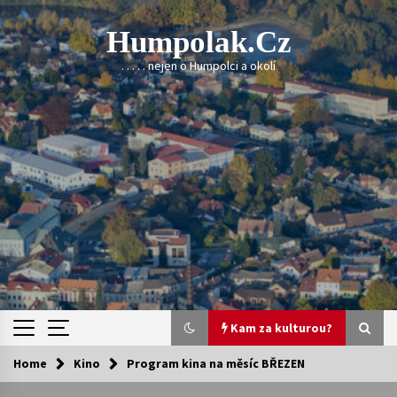
Skip
to
Humpolak.cz
content
. . . . . nejen o Humpolci a okolí
Kam za kulturou?
Home
Kino
Program kina na měsíc BŘEZEN
Kam za kulturou?