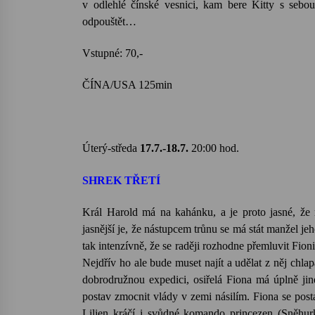
v odlehlé čínské vesnici, kam bere Kitty s sebo
odpouštět…
Vstupné: 
ČÍNA/USA 125min
Úterý-středa
17.7.-18.7.
20:00 hod.
SHREK TŘETÍ
Král Harold má na kahánku, a je proto jasné, že
jasnější je, že nástupcem trůnu se má stát manžel je
tak intenzívně, že se raději rozhodne přemluvit Fion
Nejdřív ho ale bude muset najít a udělat z něj chl
dobrodružnou expedici, osiřelá Fiona má úplně ji
postav zmocnit vlády v zemi násilím. Fiona se post
Lilien kráčí i svůdné komando princezen (Sněhur