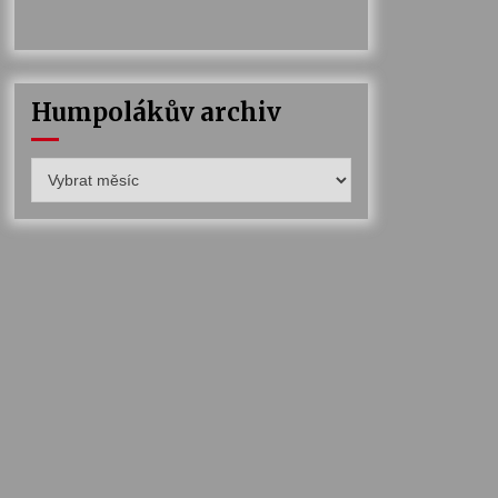
Humpolákův archiv
Humpolákův
archiv