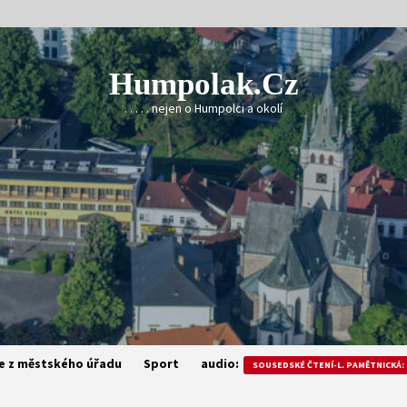
Humpolak.cz
. . . . . nejen o Humpolci a okolí
e z městského úřadu
Sport
audio:
SOUSEDSKÉ ČTENÍ-L. PAMĚTNICKÁ: 