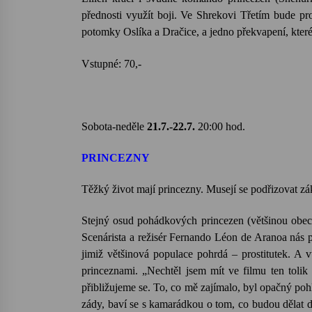
přednosti využít boji. Ve Shrekovi Třetím bude pros
potomky Oslíka a Dračice, a jedno překvapení, které
Vstupné: 70,- US
Sobota-neděle
21.7.-22.7.
20:00 hod.
PRINCEZNY
Těžký život mají princezny. Musejí se podřizovat zá
Stejný osud pohádkových princezen (většinou obecn
Scenárista a režisér Fernando Léon de Aranoa nás př
jimiž většinová populace pohrdá – prostitutek. A 
princeznami. „Nechtěl jsem mít ve filmu ten tolik
přibližujeme se. To, co mě zajímalo, byl opačný pohl
zády, baví se s kamarádkou o tom, co budou dělat dn