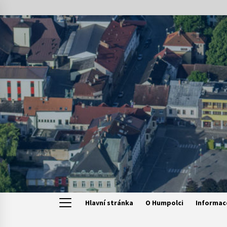
Skip
to
content
Hlavní stránka
O Humpolci
Informac