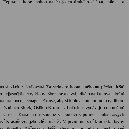
u. Teprve tady se mohou naučit jeden druhého chápat, milovat a
70,-
 musí vládu v království Za sedmero horami někomu předat. Ještě
ho nejjasnější dcery Fiony. Shrek se ale vyhlídkám na kralování brání
ina bratrance, teenagera Artuše, aby si královskou korunu nasadil on.
apa. Zatímco Shrek, Oslík a Kocour v botách se vydávají na poměrně
né starosti. Krasoň se rozhodne za pomoci záporných pohádkových
aví Krasoňovi a jeho zlé armádě . V první linii s ní kromě královny
ka, Popelka, Růženka a další), které jsou odhodlány všechny své