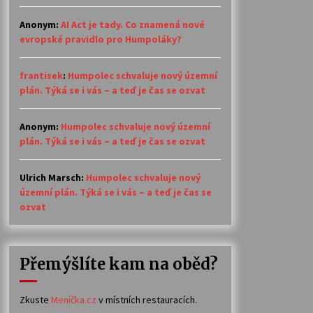
Anonym
:
AI Act je tady. Co znamená nové
evropské pravidlo pro Humpoláky?
frantisek
:
Humpolec schvaluje nový územní
plán. Týká se i vás – a teď je čas se ozvat
Anonym
:
Humpolec schvaluje nový územní
plán. Týká se i vás – a teď je čas se ozvat
Ulrich Marsch
:
Humpolec schvaluje nový
územní plán. Týká se i vás – a teď je čas se
ozvat
Přemýšlíte kam na oběd?
Zkuste
Meníčka.cz
v místních restauracích.