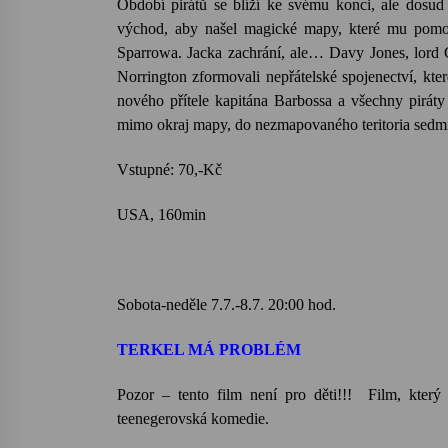
Období pirátů se blíží ke svému konci, ale dosud
východ, aby našel magické mapy, které mu pomoh
Sparrowa. Jacka zachrání, ale… Davy Jones, lord Cu
Norrington zformovali nepřátelské spojenectví, kte
nového přítele kapitána Barbossa a všechny piráty
mimo okraj mapy, do nezmapovaného teritoria sedmi
Vstupné:
USA, 160min
Sobota-neděle 7.7.-8.7. 20:00 hod.
TERKEL MÁ PROBLÉM
Pozor – tento film není pro děti!!! Film, kter
teenegerovská komedie.