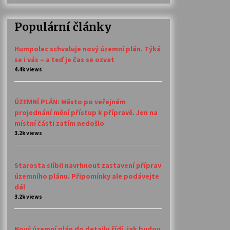
Populární články
Humpolec schvaluje nový územní plán. Týká
se i vás – a teď je čas se ozvat
4.4k views
ÚZEMNÍ PLÁN: Město po veřejném
projednání mění přístup k přípravě. Jen na
místní části zatím nedošlo
3.2k views
Starosta slíbil navrhnout zastavení příprav
územního plánu. Připomínky ale podávejte
dál
3.2k views
Nový územní plán do detailu řídí, jak budou