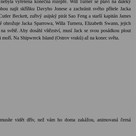
 nebyla vyřešena konečná rozepře. Will Turner se plaví na daleký
ou najít skříňku Davyho Jonese a zachránit svého přítele Jacka
tler Beckett, zuřivý asijský pirát Sao Feng a starší kapitán James
ré ohrožuje Jacka Sparrowa, Willa Turnera, Elizabeth Swann, jejich
 na světě. Aby dosáhl vítězství, musí Jack se svou posádkou plout
 moří. Na Shipwreck Island (Ostrov vraků) až na konec světa.
 70,-Kč
ý musíte vidět dřív, než vám ho doma zakážou, animovaná černá