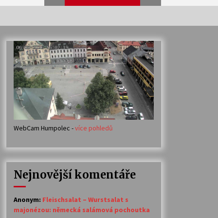
Veselí muzikanti
30. 7. 2026
Votavžatský ploty
23. 7. 2026
WebCam Humpolec -
více pohledů
Ozvěny prázdnin
14. 7. 2026
Nejnovější komentáře
Petr Adamec – Malovaný svět
30. 6. 2026
Anonym
:
Fleischsalat – Wurstsalat s
majonézou: německá salámová pochoutka