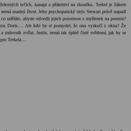
železných tyčích, kanapi a přátelství na zkoušku. Terkel je žákem
el nemá snadný život. Jeho psychopatický strýc Stewart právě napadl
A co uděláte, abyste odvedli jejich pozornost z myšlenek na pomstu?
lustou Doris…. Ale kdo by si pomyslel, že ona vyskočí z okna? Že
 a milovník zvířat, Justin, nemá tak úplně čisté svědomí, jak by se
e pro Terkela…