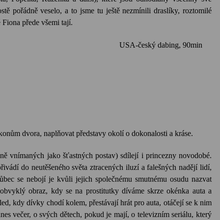
tě pořádně veselo, a to jsme tu ještě nezmínili draslíky, roztomilé
 Fiona přede všemi tají.
A-český dabing, 90min
konům dvora, naplňovat představy okolí o dokonalosti a kráse.
ě vnímaných jako šťastných postav) sdílejí i princezny novodobé.
ivádí do neutěšeného světa ztracených iluzí a falešných nadějí lidí,
vůbec se nebojí je kvůli jejich společnému smutnému osudu nazvat
 obvyklý obraz, kdy se na prostitutky díváme skrze okénka auta a
ed, kdy dívky chodí kolem, přestávají hrát pro auta, otáčejí se k nim
es večer, o svých dětech, pokud je mají, o televizním seriálu, který