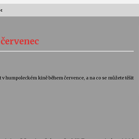
ec
Vernisáž výstavy Josefíny Duškové:
Stávám se kapkou
 červenec
30. 7. 2026
Letní koncerty ve Stromovce:
Kolchoz a Jenakaši
28. 7. 2026
ut v humpoleckém kině během července, a na co se můžete těšit
s
Vysočinka
17. 7. 2026
V
Varhanní recitál Michala Novenka v
Klášteře Želiv
3. 7. 2026