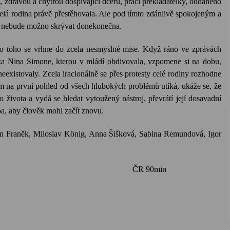
zdravou a chytrou dospívající dceru, práci překladatelky, oddaného
elá rodina právě přestěhovala. Ale pod tímto zdánlivě spokojeným a
á nebude možno skrývat donekonečna.
sto toho se vrhne do zcela nesmyslné mise. Když ráno ve zprávách
tka Nina Simone, kterou v mládí obdivovala, vzpomene si na dobu,
eexistovaly. Zcela iracionálně se přes protesty celé rodiny rozhodne
tím na první pohled od všech hlubokých problémů utíká, ukáže se, že
 života a vydá se hledat vytoužený nástroj, převrátí její dosavadní
ba, aby člověk mohl začít znovu.
van Franěk, Miloslav König, Anna Šišková, Sabina Remundová, Igor
-Kč ČR 90min