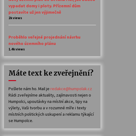
vypadat domy i ploty. Přízemní dům
postavíte už jen výjimečně
2k views
Proběhlo veřejné projednání návrhu
nového územního plánu
1.4k views
Máte text ke zveřejnění?
Pošlete nám ho. Mail je
redakce@humpolak.cz
Rádi zveřejníme aktuality, zajímavosti nejen o
Humpolci, upoutávky na místní akce, tipy na
výlety, Vaši tvorbu a v rozumné míře i texty
místních politických uskupení a reklamu týkající
se Humpolce.