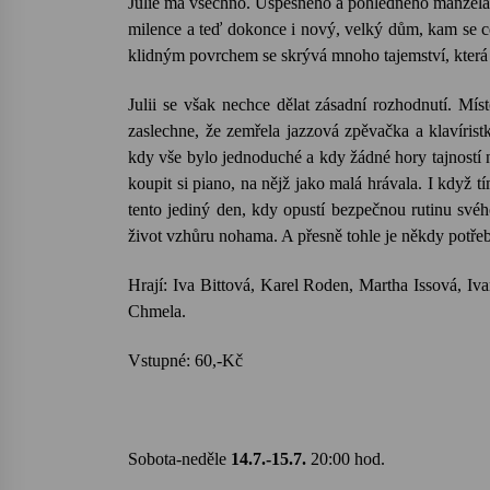
Julie má všechno. Úspěšného a pohledného manžela, 
milence a teď dokonce i nový, velký dům, kam se c
klidným povrchem se skrývá mnoho tajemství, kter
Julii se však nechce dělat zásadní rozhodnutí. Mí
zaslechne, že zemřela jazzová zpěvačka a klavíris
kdy vše bylo jednoduché a kdy žádné hory tajností n
koupit si piano, na nějž jako malá hrávala. I když 
tento jediný den, kdy opustí bezpečnou rutinu svého
život vzhůru nohama. A přesně tohle je někdy potře
Hrají: Iva Bittová, Karel Roden, Martha Issová, I
Chmela.
Vstupné: 60,
Sobota-neděle
14.7.-15.7.
20:00 hod.