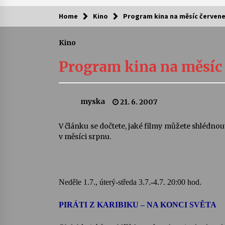
Home
Kino
Program kina na měsíc červen
Kam za kulturou?
Kino
Letní koncerty ve Stromovce: Ars
Camerata a Sukuba Ensemble
Program kina na měsíc
4. 8. 2026
Pozvánka na integrační festival
myska
21. 6. 2007
Quijotova šedesátka: 28. 7.–1. 8.
2026
28. 7. 2026
V článku se dočtete, jaké filmy můžete shlédno
v měsíci srpnu.
Letní koncerty ve Stromovce: Rufu
Miller
22. 7. 2026
Neděle 1.7., úterý-středa 3.7.-4.7. 20:00 hod.
Za kulturou kousek za Humpolec. 
Želivě ožije odkaz Josefa Čapka
PIRÁTI Z KARIBIKU – NA KONCI SVĚTA
13. 7. 2026