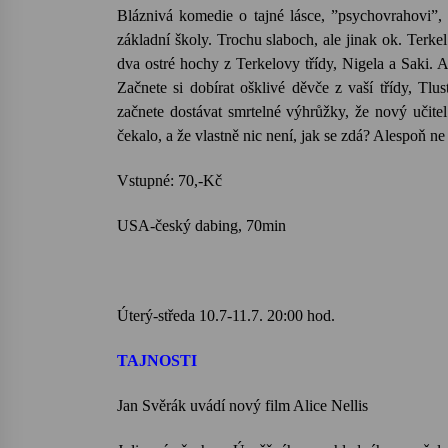
Bláznivá komedie o tajné lásce, ”psychovrahovi”, 
základní školy. Trochu slaboch, ale jinak ok. Terk
dva ostré hochy z Terkelovy třídy, Nigela a Saki. 
Začnete si dobírat ošklivé děvče z vaší třídy, T
začnete dostávat smrtelné výhrůžky, že nový učitel
čekalo, a že vlastně nic není, jak se zdá? Alespoň n
Vstupné: 70,-Kč
USA-český dabing, 70min
Úterý-středa 10.7-11.7. 20:00 hod.
TAJNOSTI
Jan Svěrák uvádí nový film Alice Nellis