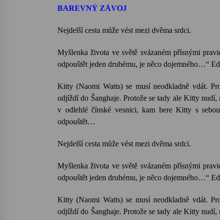
BAREVNÝ ZÁVOJ
Nejdelší cesta může vést mezi dvěma srdci.
Myšlenka života ve světě svázaném přísnými pravidly
odpouštět jeden druhému, je něco dojemného…“ E
Kitty (Naomi Watts) se musí neodkladně vdát. Pro
odjíždí do Šanghaje. Protože se tady ale Kitty nudí,
v odlehlé čínské vesnici, kam bere Kitty s sebo
odpouštět…
Nejdelší cesta může vést mezi dvěma srdci.
Myšlenka života ve světě svázaném přísnými pravidly
odpouštět jeden druhému, je něco dojemného…“ E
Kitty (Naomi Watts) se musí neodkladně vdát. Pro
odjíždí do Šanghaje. Protože se tady ale Kitty nudí,