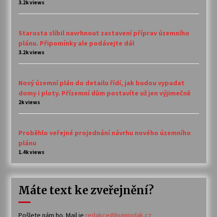
3.2k views
Starosta slíbil navrhnout zastavení příprav územního
plánu. Připomínky ale podávejte dál
3.2k views
Nový územní plán do detailu řídí, jak budou vypadat
domy i ploty. Přízemní dům postavíte už jen výjimečně
2k views
Proběhlo veřejné projednání návrhu nového územního
plánu
1.4k views
Máte text ke zveřejnění?
Pošlete nám ho. Mail je
redakce@humpolak.cz