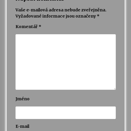
Vaše e-mailová adresa nebude zveřejněna.
Vyžadované informace jsou označeny
*
Komentář
*
Jméno
E-mail