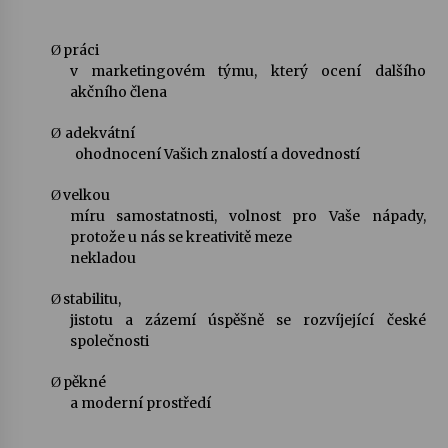
práci
Ø
v marketingovém týmu, který ocení dalšího
akčního člena
adekvátní
Ø
ohodnocení Vašich znalostí a dovedností
velkou
Ø
míru samostatnosti, volnost pro Vaše nápady,
protože u nás se kreativitě meze
nekladou
stabilitu,
Ø
jistotu a zázemí úspěšně se rozvíjející české
společnosti
pěkné
Ø
a moderní prostředí