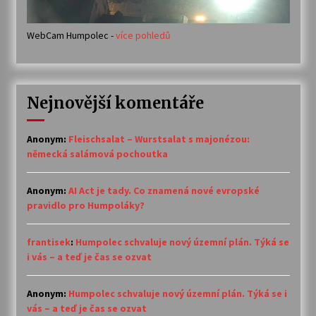
WebCam Humpolec -
více pohledů
Nejnovější komentáře
Anonym
:
Fleischsalat – Wurstsalat s majonézou:
německá salámová pochoutka
Anonym
:
AI Act je tady. Co znamená nové evropské
pravidlo pro Humpoláky?
frantisek
:
Humpolec schvaluje nový územní plán. Týká se
i vás – a teď je čas se ozvat
Anonym
:
Humpolec schvaluje nový územní plán. Týká se i
vás – a teď je čas se ozvat