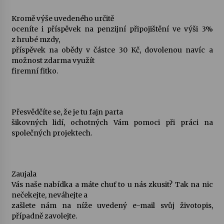
Kromě výše uvedeného určitě
oceníte i příspěvek na penzijní připojištění ve výši 3%
z hrubé mzdy,
příspěvek na obědy v částce 30 Kč, dovolenou navíc a
možnost zdarma využít
firemní fitko.
Přesvědčíte se, že je tu fajn parta
šikovných lidí, ochotných Vám pomoci při práci na
společných projektech.
Zaujala
Vás naše nabídka a máte chuť to u nás zkusit? Tak na nic
nečekejte, neváhejte a
zašlete nám na níže uvedený e-mail svůj životopis,
případně zavolejte.