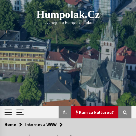
Skip
to
Humpolak.cz
content
. . . . . nejen o Humpolci a okolí
Kam za kulturou?
Home
Internet a WWW
Kam za kulturou?