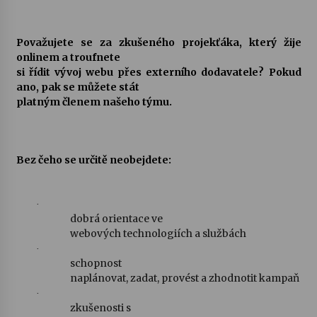
Votavžatský ploty
Považujete se za zkušeného projekťáka, který žije
23. 7. 2026
onlinem a troufnete
si řídit vývoj webu přes externího dodavatele? Pokud
ano, pak se můžete stát
Letní koncerty ve Stromovce: Rufus Miller
platným členem našeho týmu.
22. 7. 2026
Vysočinka
Bez čeho se určitě neobejdete:
17. 7. 2026
·
dobrá orientace ve
Ozvěny prázdnin
webových technologiích a službách
14. 7. 2026
·
schopnost
naplánovat, zadat, provést a zhodnotit kampaň
Za kulturou kousek za Humpolec. V Želivě ožije
·
odkaz Josefa Čapka
zkušenosti s
13. 7. 2026