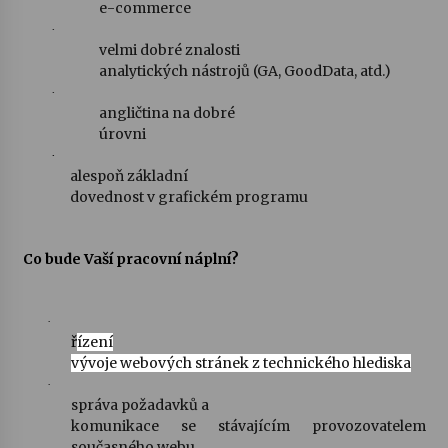
e-commerce
·
velmi dobré znalosti
Varhanní recitál Michala Novenka v Klášteře
Želiv
analytických nástrojů (GA, GoodData, atd.)
3. 7. 2026
·
angličtina na dobré
úrovni
Petr Adamec – Malovaný svět
·
30. 6. 2026
alespoň základní
dovednost v grafickém programu
Co bude Vaší pracovní náplní?
·
ř
ízení
vývoje webových stránek z technického hlediska
·
správa požadavků a
komunikace se stávajícím provozovatelem
současného webu