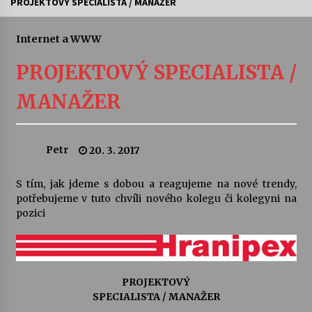
PROJEKTOVÝ SPECIALISTA / MANAŽER
Letní koncerty ve Stromovce: Ars Camerata a
Sukuba Ensemble
Internet a WWW
4. 8. 2026
PROJEKTOVÝ SPECIALISTA /
Vernisáž výstavy Josefíny Duškové: Stávám se
MANAŽER
kapkou
30. 7. 2026
Petr
20. 3. 2017
Veselí muzikanti
30. 7. 2026
S tím, jak jdeme s dobou a reagujeme na nové trendy,
potřebujeme v tuto chvíli nového kolegu či kolegyni na
pozici
Pozvánka na integrační festival Quijotova
šedesátka: 28. 7.–1. 8. 2026
28. 7. 2026
Letní koncerty ve Stromovce: Kolchoz a
PROJEKTOVÝ
Jenakaši
SPECIALISTA / MANAŽER
28. 7. 2026