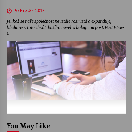
Po Bře 20 , 2017
Jelikož se naše společnost neustále rozrůstá a expanduje,
hledáme v tuto chvíli dalšího nového kolegu na post: Post Views:
0
You May Like