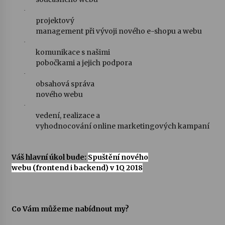
·
projektový
management při vývoji nového e-shopu a webu
·
komunikace s našimi
pobočkami a jejich podpora
·
obsahová správa
nového webu
·
vedení, realizace a
vyhodnocování online marketingových kampaní
Váš hlavní úkol bude:
Spuštění nového
webu (frontend i backend) v 1Q 2018
Co Vám můžeme nabídnout my?