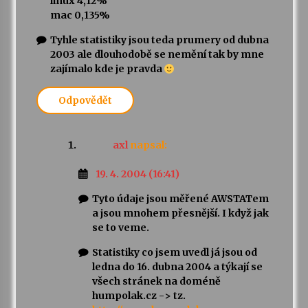
linux 4,12%
mac 0,135%
Tyhle statistiky jsou teda prumery od dubna
2003 ale dlouhodobě se nemění tak by mne
zajímalo kde je pravda
Odpovědět
axl
napsal:
19. 4. 2004 (16:41)
Tyto údaje jsou měřené AWSTATem
a jsou mnohem přesnější. I když jak
se to veme.
Statistiky co jsem uvedl já jsou od
ledna do 16. dubna 2004 a týkají se
všech stránek na doméně
humpolak.cz -> tz.