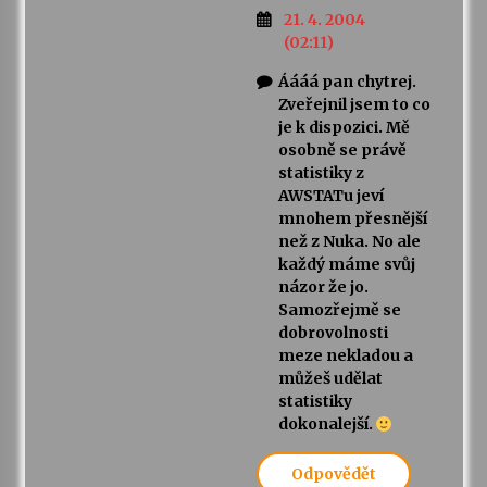
21. 4. 2004
(02:11)
Áááá pan chytrej.
Zveřejnil jsem to co
je k dispozici. Mě
osobně se právě
statistiky z
AWSTATu jeví
mnohem přesnější
než z Nuka. No ale
každý máme svůj
názor že jo.
Samozřejmě se
dobrovolnosti
meze nekladou a
můžeš udělat
statistiky
dokonalejší.
Odpovědět