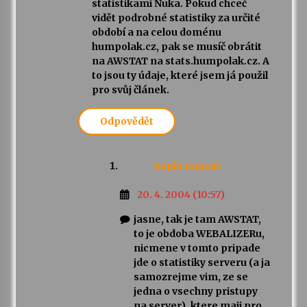
statistikami Nuka. Pokud chceč
vidět podrobné statistiky za určité
období a na celou doménu
humpolak.cz, pak se musíč obrátit
na AWSTAT na stats.humpolak.cz. A
to jsou ty údaje, které jsem já použil
pro svůj článek.
Odpovědět
kapik
napsal:
20. 4. 2004 (10:57)
jasne, tak je tam AWSTAT,
to je obdoba WEBALIZERu,
nicmene v tomto pripade
jde o statistiky serveru (a ja
samozrejme vim, ze se
jedna o vsechny pristupy
na server), ktere maji pro