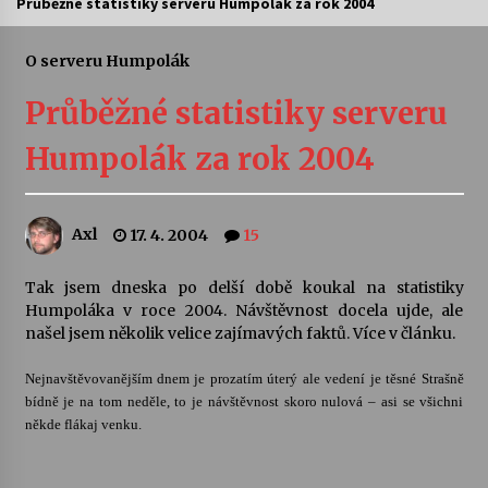
Průběžné statistiky serveru Humpolák za rok 2004
Letní koncerty ve Stromovce: Ars Camerata a
Sukuba Ensemble
O serveru Humpolák
4. 8. 2026
Průběžné statistiky serveru
Vernisáž výstavy Josefíny Duškové: Stávám se
Humpolák za rok 2004
kapkou
30. 7. 2026
Axl
17. 4. 2004
15
Veselí muzikanti
30. 7. 2026
Tak jsem dneska po delší době koukal na statistiky
Humpoláka v roce 2004. Návštěvnost docela ujde, ale
našel jsem několik velice zajímavých faktů. Více v článku.
Pozvánka na integrační festival Quijotova
šedesátka: 28. 7.–1. 8. 2026
28. 7. 2026
Nejnavštěvovanějším dnem je prozatím úterý ale vedení je těsné Strašně
bídně je na tom neděle, to je návštěvnost skoro nulová – asi se všichni
někde flákaj venku.
Letní koncerty ve Stromovce: Kolchoz a
Jenakaši
28. 7. 2026