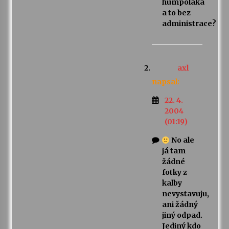
humpolaka
a to bez
administrace?
axl
napsal:
22. 4.
2004
(01:19)
No ale
já tam
žádné
fotky z
kalby
nevystavuju,
ani žádný
jiný odpad.
Jediný kdo