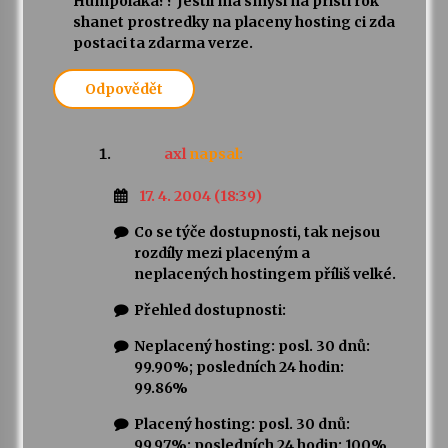
Humpolaka?? Jestli ma smysl na pristi rok
shanet prostredky na placeny hosting ci zda
postaci ta zdarma verze.
Odpovědět
axl
napsal:
17. 4. 2004 (18:39)
Co se týče dostupnosti, tak nejsou
rozdíly mezi placeným a
neplacených hostingem příliš velké.
Přehled dostupnosti:
Neplacený hosting: posl. 30 dnů:
99.90%; posledních 24 hodin:
99.86%
Placený hosting: posl. 30 dnů:
99.97%; posledních 24 hodin: 100%