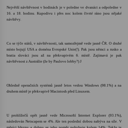
Největší návštěvnost v hodinách je v poledne ve dvanáct a odpoledne v
Votavžatský ploty
16. a 18. hodinu. Kupodivu i přes noc kolem čtvrté ráno jsou nějaké
23. 7. 2026
návštěvy.
Letní koncerty ve Stromovce: Rufus Miller
Co se týče států, v návštěvnosti, tak samozřejmě vede jasně ČR. O druhé
22. 7. 2026
místo bojují
USA
a doména Evropské Unie(!). Pak jsou němci a rusko a
bratia slováci jsou až na překvapivém 6. místě. Zajímavá je pak
návštěvnost z Austrálie (že by Paulovo lobby?)
J
Vysočinka
17. 7. 2026
Ohledně operačních systémů jasně letos vedou Windows (98.1%) a na
Ozvěny prázdnin
druhem místě je překvapivě Macintosh před Linuxem.
14. 7. 2026
U prohlížečů opět jasně vede Microsoftí Internet Explorer (93.1%),
Za kulturou kousek za Humpolec. V Želivě ožije
odkaz Josefa Čapka
následován Netscapem se 4%. Ale ten poslední dobou nabýva na síle. V
13. 7. 2026
měsíci březnu a dubnu se jeho poměr pohybuje kolem 14%. Takže je