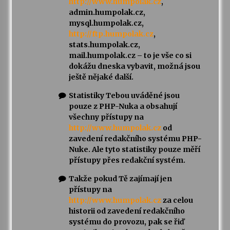
http://www.humpolak.cz
,
admin.humpolak.cz,
mysql.humpolak.cz,
http://ftp.humpolak.cz
,
stats.humpolak.cz,
mail.humpolak.cz – to je vše co si
dokážu dneska vybavit, možná jsou
ještě nějaké další.
Statistiky Tebou uváděné jsou
pouze z PHP-Nuka a obsahují
všechny přístupy na
http://www.humpolak.cz
od
zavedení redakčního systému PHP-
Nuke. Ale tyto statistiky pouze měří
přístupy přes redakční systém.
Takže pokud Tě zajímají jen
přístupy na
http://www.humpolak.cz
za celou
historii od zavedení redakčního
systému do provozu, pak se řiď