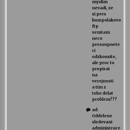
myslim
nevadi, ze
si pres
humpolakovo
ftp
semtam
neco
presoupnete
ci
odzkousite,
ale proc to
propirat
na
verejnosti
a tim z
toho delat
problem???
ad:
Oddelene
sledovani
administrace