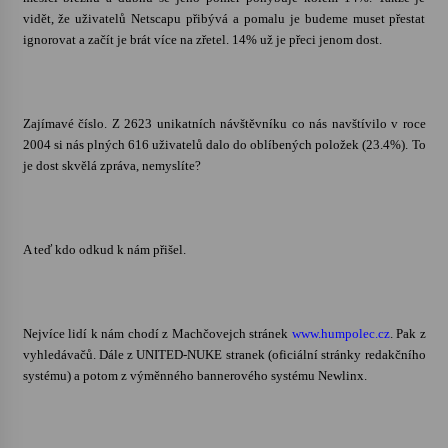
vidět, že uživatelů Netscapu přibývá a pomalu je budeme muset přestat
ignorovat a začít je brát více na zřetel. 14% už je přeci jenom dost.
Varhanní recitál Michala Novenka v Klášteře
Želiv
3. 7. 2026
Zajímavé číslo. Z 2623 unikatních návštěvníku co nás navštívilo v roce
Petr Adamec – Malovaný svět
2004 si nás plných 616 uživatelů dalo do oblíbených položek (23.4%). To
30. 6. 2026
je dost skvělá zpráva, nemyslíte?
A teď kdo odkud k nám přišel.
Nejvíce lidí k nám chodí z Machčovejch stránek
www.humpolec.cz
. Pak z
vyhledávačů. Dále z UNITED-NUKE stranek (oficiální stránky redakčního
systému) a potom z výměnného bannerového systému Newlinx.