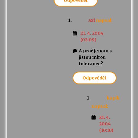
Odpovědět
axl
napsal:
21. 4. 2004
(02:09)
A proč jenom s
jistou mírou
tolerance?
Odpovědět
kapik
napsal:
21. 4.
2004
(10:10)