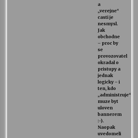
a
„verejne“
casti je
nesmysl.
Jak
obchodne
– proc by
se
provozovatel
okradal o
pristupy a
jednak
logicky – i
ten, kdo
„administruje“
muze byt
uloven
bannerem
:-).
Naopak
uvedomeli