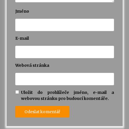
Jméno
E-mail
Webová stránka
Uložit do prohlížeče jméno, e-mail a
webovou stránku pro budoucí komentáře.