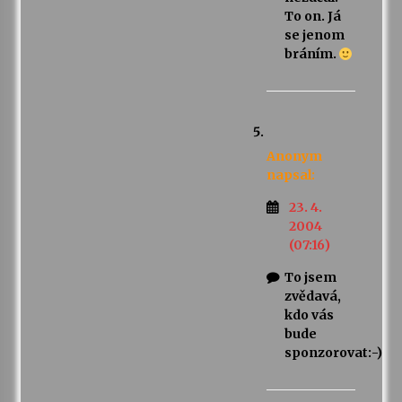
To on. Já
se jenom
bráním.
Anonym
napsal:
23. 4.
2004
(07:16)
To jsem
zvědavá,
kdo vás
bude
sponzorovat:-)