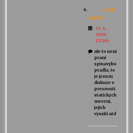
kapik
napsal:
23. 4.
2004
(11:10)
ale to neni
prani
spinavyho
pradla, to
je jenom
diskuze o
presnosti
statickych
mereni,
jejich
vyuziti atd