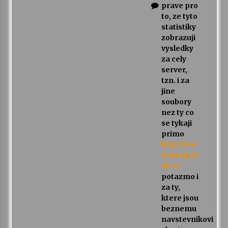
prave pro
to, ze tyto
statistiky
zobrazuji
vysledky
za cely
server,
tzn. i za
jine
soubory
nez ty co
se tykaji
primo
http://ww
w.humpol
ak.cz
potazmo i
za ty,
ktere jsou
beznemu
navstevnikovi