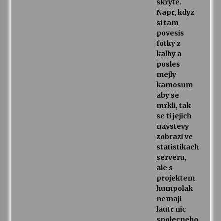
skryte.
Napr, kdyz
si tam
povesis
fotky z
kalby a
posles
mejly
kamosum
aby se
mrkli, tak
se ti jejich
navstevy
zobrazi ve
statistikach
serveru,
ale s
projektem
humpolak
nemaji
lautr nic
spolecneho.