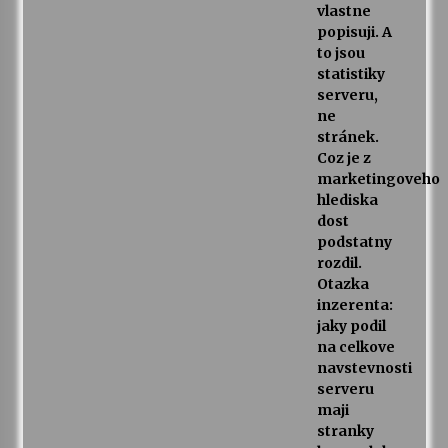
vlastne
popisuji. A
to jsou
statistiky
serveru,
ne
stránek.
Coz je z
marketingoveho
hlediska
dost
podstatny
rozdil.
Otazka
inzerenta:
jaky podil
na celkove
navstevnosti
serveru
maji
stranky