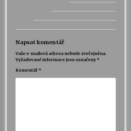
Napsat komentář
Vaše e-mailová adresa nebude zveřejněna.
Vyžadované informace jsou označeny
*
Komentář
*