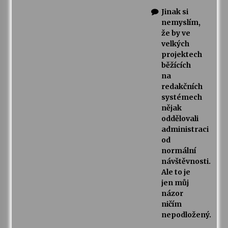
Jinak si
nemyslím,
že by ve
velkých
projektech
běžících
na
redakčních
systémech
nějak
oddělovali
administraci
od
normální
návštěvnosti.
Ale to je
jen můj
názor
ničím
nepodložený.