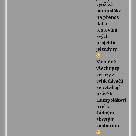
využívá
humpoláka
na přenos
dat a
testování
svých
projektů
jsi tady ty.
Nicméně
všechny ty
výrazy z
vyhledávačů
se vztahují
právě k
Humpolákovi
a né k
žádným
skrytým
souborům.