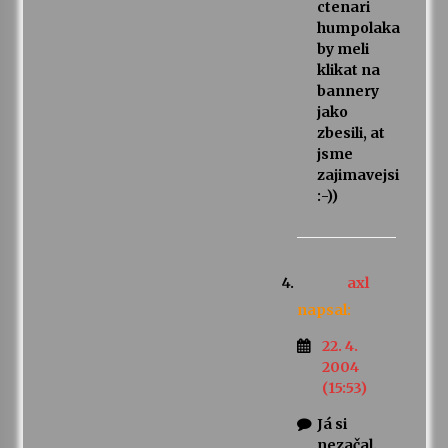
ctenari
humpolaka
by meli
klikat na
bannery
jako
zbesili, at
jsme
zajimavejsi
:-))
axl
napsal:
22. 4.
2004
(15:53)
Já si
nezačal.