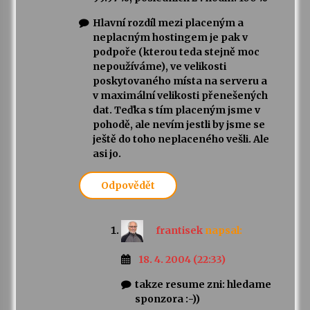
Hlavní rozdíl mezi placeným a
neplacným hostingem je pak v
podpoře (kterou teda stejně moc
nepoužíváme), ve velikosti
poskytovaného místa na serveru a
v maximální velikosti přenešených
dat. Teďka s tím placeným jsme v
pohodě, ale nevím jestli by jsme se
ještě do toho neplaceného vešli. Ale
asi jo.
Odpovědět
frantisek
napsal:
18. 4. 2004 (22:33)
takze resume zni: hledame
sponzora :-))