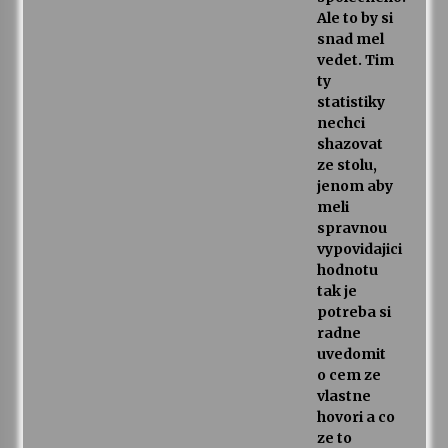
Ale to by si
snad mel
vedet. Tim
ty
statistiky
nechci
shazovat
ze stolu,
jenom aby
meli
spravnou
vypovidajici
hodnotu
tak je
potreba si
radne
uvedomit
o cem ze
vlastne
hovori a co
ze to