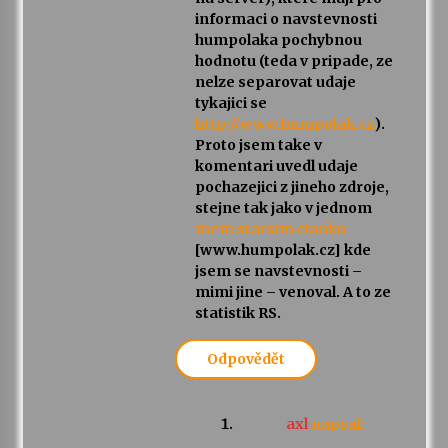
informaci o navstevnosti
humpolaka pochybnou
hodnotu (teda v pripade, ze
nelze separovat udaje
tykajici se
http://www.humpolak.cz
).
Proto jsem take v
komentari uvedl udaje
pochazejici z jineho zdroje,
stejne tak jako v jednom
mem starsim clanku
[www.humpolak.cz] kde
jsem se navstevnosti –
mimi jine – venoval. A to ze
statistik RS.
Odpovědět
axl
napsal: