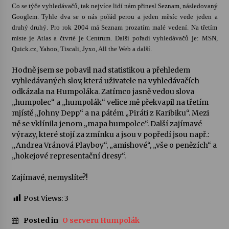
Co se týče vyhledávačů, tak nejvíce lidí nám přinesl Seznam, následovaný
Googlem. Tyhle dva se o nás pořád perou a jeden měsíc vede jeden a
druhý druhý. Pro rok 2004 má Seznam prozatím malé vedení. Na třetím
míste je Atlas a čtvrté je Centrum. Další pořadí vyhledávačů je: MSN,
Quick.cz, Yahoo, Tiscali, Jyxo, All the Web a další.
Hodně jsem se pobavil nad statistikou a přehledem
vyhledávaných slov, která uživatele na vyhledávačích
odkázala na Humpoláka. Zatímco jasně vedou slova
„humpolec“ a „humpolák“ velice mě překvapil na třetím
mjístě „Johny Depp“ a na pátém „Piráti z Karibiku“. Mezi
ně se vklínila jenom „mapa humpolce“. Další zajímavé
výrazy, které stojí za zmínku a jsou v popředí jsou např.:
„Andrea Vránová Playboy“, „amishové“, „vše o penězích“ a
„hokejové representační dresy“.
Zajímavé, nemyslíte?!
Post Views:
3
Posted in
O serveru Humpolák