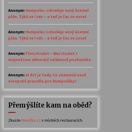
Anonym
:
Humpolec schvaluje nový územní
plán. Týká se i vás – a teď je čas se ozvat
Anonym
:
Humpolec schvaluje nový územní
plán. Týká se i vás – a teď je čas se ozvat
Anonym
:
Fleischsalat – Wurstsalat s
majonézou: německá salámová pochoutka
Anonym
:
AI Act je tady. Co znamená nové
evropské pravidlo pro Humpoláky?
Přemýšlíte kam na oběd?
Zkuste
Meníčka.cz
v místních restauracích.