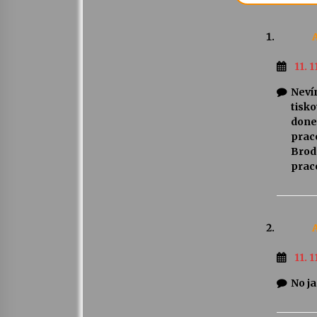
11. 1
Neví
tisko
done
praco
Brod
praco
11. 1
No j