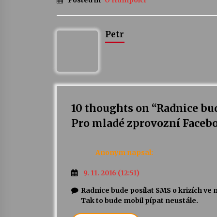
Posted in
O Humpolci
Petr
10 thoughts on “
Radnice bud
Pro mladé zprovozní Faceb
Anonym
napsal:
9. 11. 2016 (12:51)
Radnice bude posílat SMS o krizích ve 
Tak to bude mobil pípat neustále.