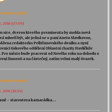
Anonym
napsal:
1. 2016 (07:09)
m sice, dcerou kterého prominenta by mohla nová
vá mluvčí být, ale jedná se o paní Anetu Slavíkovou,
dávna redaktorku Pelhřimovského deníku a nyní
vnici tiskového oddělení Oblastní charity Havlíčkův
. Pro město bude pracovat od Nového roku na dohodu o
vní činnosti a na částečný, zatím velmi malý úvazek.
Anonym
napsal:
1. 2016 (14:54)
asně – starostova kamarádka….