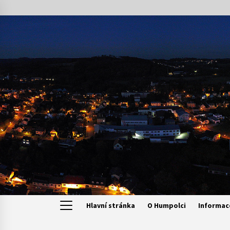
Skip
to
content
Hlavní stránka
O Humpolci
Informac