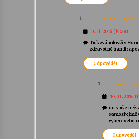
Anonym
napsal:
9. 11. 2016 (19:28)
Tisková mluvčí v Hum
zdravotně handicapova
Odpovědět
Anonym
10. 11. 2016 (
no spíše než 
samozřejmě ú
výběrového ř
Odpovědět