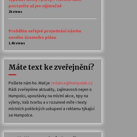
postavíte už jen výjimečně
2k views
Proběhlo veřejné projednání návrhu
nového územního plánu
1.4k views
Máte text ke zveřejnění?
Pošlete nám ho. Mail je
redakce@humpolak.cz
Rádi zveřejníme aktuality, zajímavosti nejen o
Humpolci, upoutávky na místní akce, tipy na
výlety, Vaši tvorbu a v rozumné míře i texty
místních politických uskupení a reklamu týkající
se Humpolce.