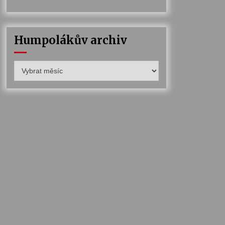
Humpolákův archiv
Humpolákův
archiv