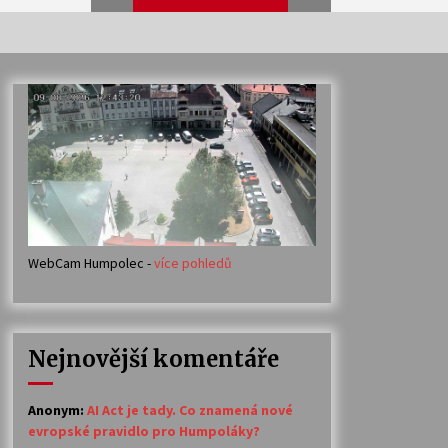
Veselí muzikanti
30. 7. 2026
Votavžatský ploty
23. 7. 2026
WebCam Humpolec -
více pohledů
Ozvěny prázdnin
14. 7. 2026
Nejnovější komentáře
Petr Adamec – Malovaný svět
30. 6. 2026
Anonym
:
AI Act je tady. Co znamená nové
evropské pravidlo pro Humpoláky?