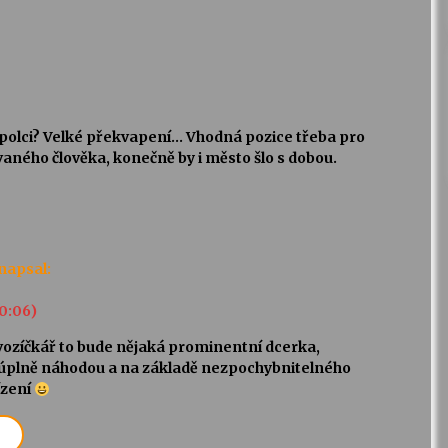
polci? Velké překvapení… Vhodná pozice třeba pro
ného člověka, konečně by i město šlo s dobou.
napsal:
10:06)
vozíčkář to bude nějaká prominentní dcerka,
plně náhodou a na základě nezpochybnitelného
ízení