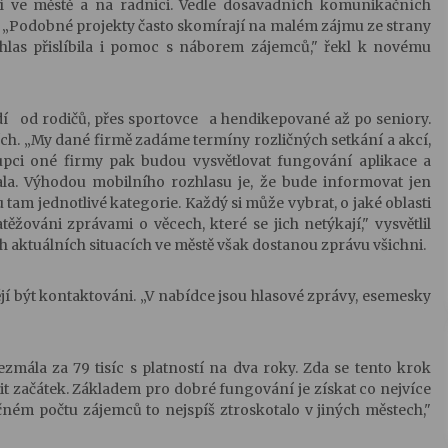
í ve městě a na radnici. Vedle dosavadních komunikačních
s. „Podobné projekty často skomírají na malém zájmu ze strany
zhlas přislíbila i pomoc s náborem zájemců," řekl k novému
idí od rodičů, přes sportovce a hendikepované až po seniory.
h. „My dané firmě zadáme termíny rozličných setkání a akcí,
upci oné firmy pak budou vysvětlovat fungování aplikace a
iala. Výhodou mobilního rozhlasu je, že bude informovat jen
tam jednotlivé kategorie. Každý si může vybrat, o jaké oblasti
žováni zprávami o věcech, které se jich netýkají," vysvětlil
ch aktuálních situacích ve městě však dostanou zprávu všichni.
jí být kontaktováni. „V nabídce jsou hlasové zprávy, esemesky
zmála za 79 tisíc s platností na dva roky. Zda se tento krok
enit začátek. Základem pro dobré fungování je získat co nejvíce
ném počtu zájemců to nejspíš ztroskotalo v jiných městech,"