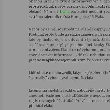
Snahou úřadu je zvýšit informovanost o děn
prostředků tak služby rozšíří o mobilní rozhla
občanů. Nám ale
firma
zařizující mobilní ro
systému tajemník města Humpolce Jiří Fiala.
Nábor by se měl soustředit na různé skupiny l
Probíhat proto bude na různě zaměřených akcíc
kde by mohlo dojít k oslovení zájemců. Zást
zajišťovat kontakty," popsal budoucí kroky F
o tom, co si zájemci konkrétně vyberou. „Budou 
chce dostávat informace. Lidé tak nebudou zatě
přednosti aplikace tajemník s tím, že o krizový
Lidé si také mohou zvolit, jakým způsobem chtě
či e-maily," vyjmenoval tajemník Fiala.
Licenci na mobilní rozhlas zakoupilo město be
zhodnotí, ještě není jisté. „Důležité je nepodc
registrovaných účastníků. Právě na nedostateč
přemítal Fiala.