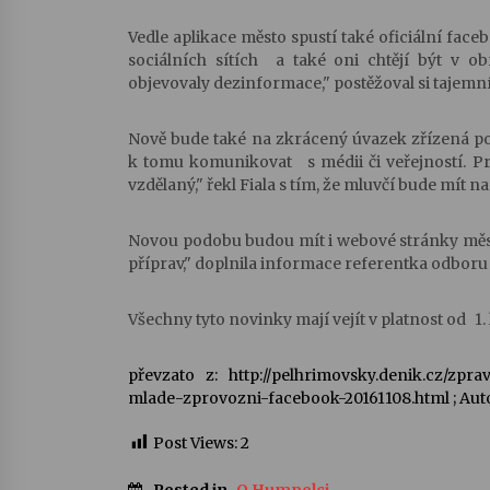
Vedle aplikace město spustí také oficiální face
sociálních sítích a také oni chtějí být v o
objevovaly dezinformace," postěžoval si tajemní
Nově bude také na zkrácený úvazek zřízená po
k tomu komunikovat s médii či veřejností. Pro
vzdělaný," řekl Fiala s tím, že mluvčí bude mít na
Novou podobu budou mít i webové stránky města.
příprav," doplnila informace referentka odbor
Všechny tyto novinky mají vejít v platnost od 1.
převzato z: http://pelhrimovsky.denik.cz/zpr
mlade-zprovozni-facebook-20161108.html ; Aut
Post Views:
2