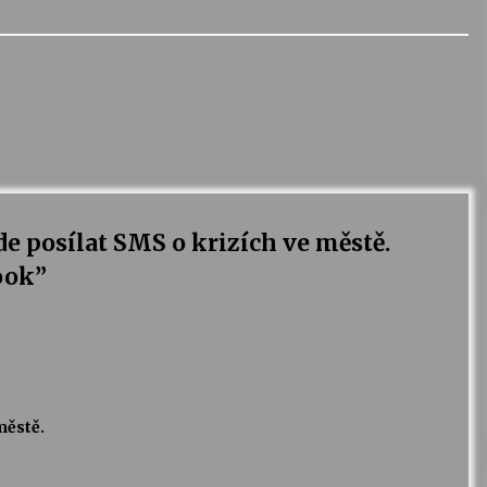
e posílat SMS o krizích ve městě.
ook
”
městě.