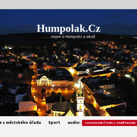
Humpolak.cz
. . . . . nejen o Humpolci a okolí
e z městského úřadu
Sport
audio:
SOUSEDSKÉ ČTENÍ-L. PAMĚTNICKÁ: 