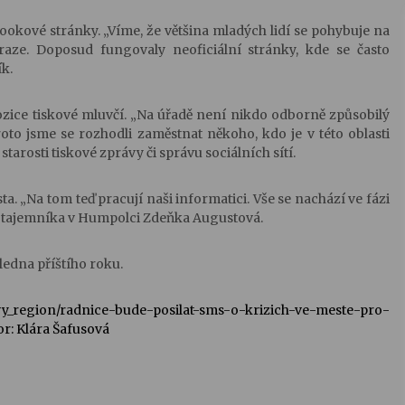
bookové stránky. „Víme, že většina mladých lidí se pohybuje na
braze. Doposud fungovaly neoficiální stránky, kde se často
k.
zice tiskové mluvčí. „Na úřadě není nikdo odborně způsobilý
to jsme se rozhodli zaměstnat někoho, kdo je v této oblasti
 starosti tiskové zprávy či správu sociálních sítí.
 „Na tom teď pracují naši informatici. Vše se nachází ve fázi
u tajemníka v Humpolci Zdeňka Augustová.
 ledna příštího roku.
avy_region/radnice-bude-posilat-sms-o-krizich-ve-meste-pro-
or:
Klára Šafusová