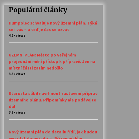
Populární články
Humpolec schvaluje nový územní plán. Týká
se i vás – a teď je čas se ozvat
4.6k views
ÚZEMNÍ PLÁN: Město po veřejném
projednání mění přístup k přípravě. Jen na
místní části zatím nedošlo
3.3k views
Starosta slíbil navrhnout zastavení příprav
územního plánu. Připomínky ale podávejte
dál
3.2k views
Nový územní plán do detailu řídí, jak budou
vypadat domy i ploty. Přízemní dům