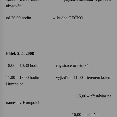
ubytování
Votavžatský ploty
23. 7. 2026
od 20,00 hodin
–
hudba GÉČKO
Letní koncerty ve Stromovce: Rufus Miller
22. 7. 2026
Pátek 2. 5. 2008
Vysočinka
17. 7. 2026
8,00 – 10,30 hodin
– registrace účastníků
11,00 – 18,00 hodin
– vyjížďka:
11,00 – terénem kolem
Ozvěny prázdnin
Humpolce
14. 7. 2026
15,00 – přestávka na
náměstí v Humpolci
Za kulturou kousek za Humpolec. V Želivě ožije
odkaz Josefa Čapka
16,00 – bahnění
13. 7. 2026