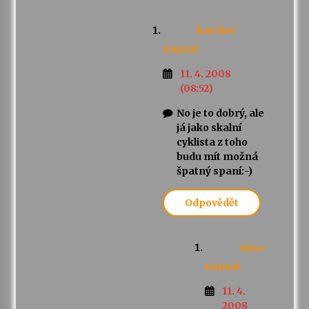
hatchet
napsal:
11. 4. 2008
(08:52)
No je to dobrý, ale
já jako skalní
cyklista z toho
budu mít možná
špatný spaní:-)
Odpovědět
misa
napsal:
11. 4.
2008