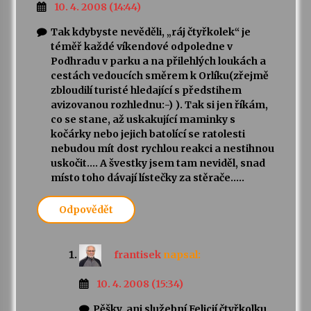
10. 4. 2008 (14:44)
Tak kdybyste nevěděli, „ráj čtyřkolek“ je
téměř každé víkendové odpoledne v
Podhradu v parku a na přilehlých loukách a
cestách vedoucích směrem k Orlíku(zřejmě
zbloudilí turisté hledající s předstihem
avizovanou rozhlednu:-) ). Tak si jen říkám,
co se stane, až uskakující maminky s
kočárky nebo jejich batolící se ratolesti
nebudou mít dost rychlou reakci a nestihnou
uskočit…. A švestky jsem tam neviděl, snad
místo toho dávají lístečky za stěrače…..
Odpovědět
frantisek
napsal:
10. 4. 2008 (15:34)
Pěšky, ani služební Felicií čtyřkolku