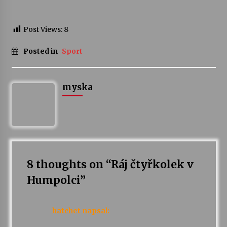
Post Views:
8
Posted in
Sport
myska
8 thoughts on “
Ráj čtyřkolek v
Humpolci
”
hatchet
napsal: