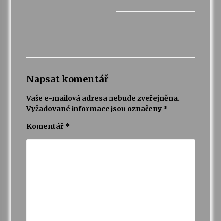
Napsat komentář
Vaše e-mailová adresa nebude zveřejněna.
Vyžadované informace jsou označeny
*
Komentář
*