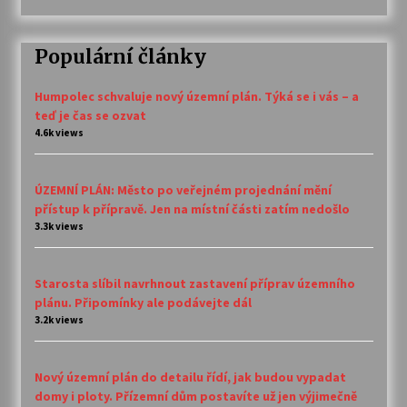
Populární články
Humpolec schvaluje nový územní plán. Týká se i vás – a
teď je čas se ozvat
4.6k views
ÚZEMNÍ PLÁN: Město po veřejném projednání mění
přístup k přípravě. Jen na místní části zatím nedošlo
3.3k views
Starosta slíbil navrhnout zastavení příprav územního
plánu. Připomínky ale podávejte dál
3.2k views
Nový územní plán do detailu řídí, jak budou vypadat
domy i ploty. Přízemní dům postavíte už jen výjimečně