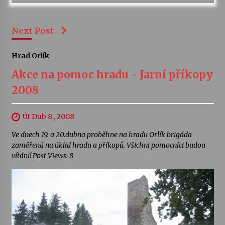
Next Post
Hrad Orlík
Akce na pomoc hradu - Jarní příkopy
2008
Út Dub 8 , 2008
Ve dnech 19. a 20.dubna proběhne na hradu Orlík brigáda
zaměřená na úklid hradu a příkopů. Všichni pomocníci budou
vítáni! Post Views: 8