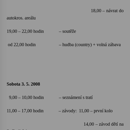
18,00 – návrat do
Varhanní recitál Michala Novenka v Klášteře
autokros. areálu
Želiv
3. 7. 2026
19,00 – 22,00 hodin
– soutěže
Petr Adamec – Malovaný svět
od 22,00 hodin
– hudba (country) + volná zábava
30. 6. 2026
Sobota 3. 5. 2008
9,00 – 10,00 hodin
– seznámení s tratí
11,00 – 17,00 hodin
– závody:
11,00 – první kolo
14,00 – závod dětí na