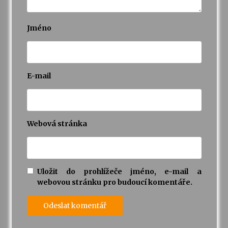
Jméno
E-mail
Webová stránka
Uložit do prohlížeče jméno, e-mail a
webovou stránku pro budoucí komentáře.