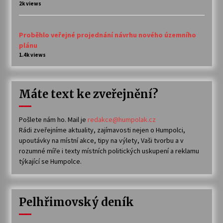
2k views
Proběhlo veřejné projednání návrhu nového územního
plánu
1.4k views
Máte text ke zveřejnění?
Pošlete nám ho. Mail je
redakce@humpolak.cz
Rádi zveřejníme aktuality, zajímavosti nejen o Humpolci,
upoutávky na místní akce, tipy na výlety, Vaši tvorbu a v
rozumné míře i texty místních politických uskupení a reklamu
týkající se Humpolce.
Pelhřimovský deník