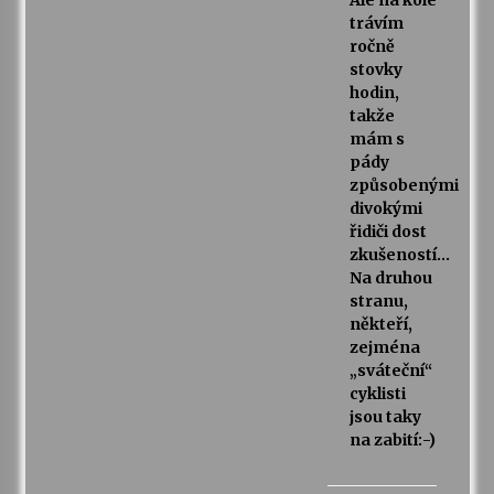
Ale na kole
trávím
ročně
stovky
hodin,
takže
mám s
pády
způsobenými
divokými
řidiči dost
zkušeností…
Na druhou
stranu,
někteří,
zejména
„sváteční“
cyklisti
jsou taky
na zabití:-)