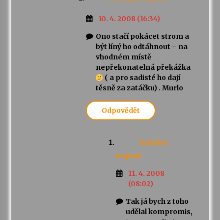
10. 4. 2008 (16:34)
Ono stačí pokácet strom a
být líný ho odtáhnout – na
vhodném místě
nepřekonatelná překážka
( a pro sadisté ho dají
těsně za zatáčku) . Murlo
Odpovědět
hatchet
napsal:
11. 4. 2008
(08:02)
Tak já bych z toho
udělal kompromis,