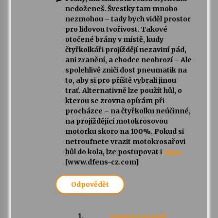
nedoženeš. Švestky tam mnoho
nezmohou – tady bych viděl prostor
pro lidovou tvořivost. Takové
otočené brány v místě, kudy
čtyřkolkáři projíždějí nezaviní pád,
ani zranění, a chodce neohrozí – Ale
spolehlivě zničí dost pneumatik na
to, aby si pro příště vybrali jinou
trať. Alternativně lze použít hůl, o
kterou se zrovna opírám při
procházce – na čtyřkolku neúčinné,
na projíždějící motokrosovou
motorku skoro na 100%. Pokud si
netroufnete vrazit motokrosařovi
hůl do kola, lze postupovat i
takto
[www.dfens-cz.com]
Odpovědět
Anonym
napsal: