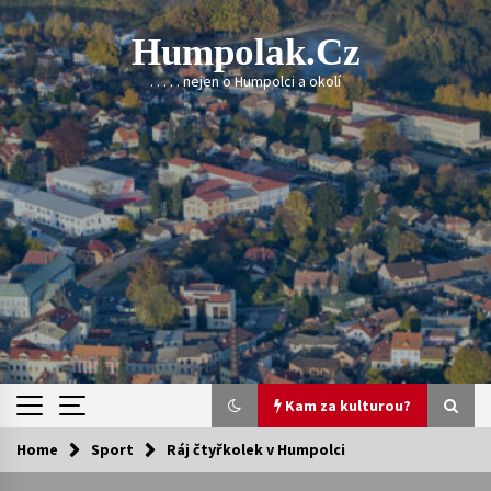
Skip
to
Humpolak.cz
content
. . . . . nejen o Humpolci a okolí
Kam za kulturou?
Home
Sport
Ráj čtyřkolek v Humpolci
Kam za kulturou?