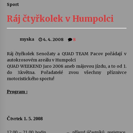
Sport
Letní koncerty ve Stromovce: Ars Camerata a
Sukuba Ensemble
Ráj čtyřkolek v Humpolci
4. 8. 2026
Vernisáž výstavy Josefíny Duškové: Stávám se
myska
4. 4. 2008
8
kapkou
30. 7. 2026
Ráj čtyřkolek Senožaty a QUAD TEAM Pacov pořádají v
autokrosovém areálu v Humpolci
Veselí muzikanti
QUAD WEEKEND Jaro 2008 aneb májovou jízdu, a to od 1.
30. 7. 2026
do 3.května. Pořadatelé zvou všechny příznivce
motoristického sportu!
Program :
Pozvánka na integrační festival Quijotova
šedesátka: 28. 7.–1. 8. 2026
28. 7. 2026
Čtvrtek 1. 5. 2008
Letní koncerty ve Stromovce: Kolchoz a
Jenakaši
28. 7. 2026
12,00 – 21,00 hodin
–
příjezd účastníků, registrace,