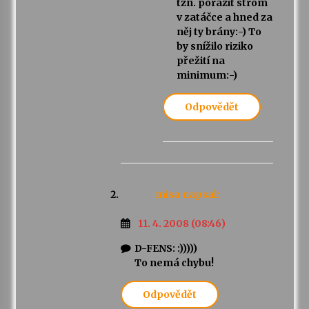
tzn. porazit strom
v zatáčce a hned za
něj ty brány:-) To
by snížilo riziko
přežití na
minimum:-)
Odpovědět
misa
napsal:
11. 4. 2008 (08:46)
D-FENS: :)))))
To nemá chybu!
Odpovědět