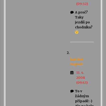
(09:32)
A proč?
Taky
jezdíš po
chodníku?
hatchet
napsal:
11. 4.
2008
(09:43)
To v
žádným
případě:-)