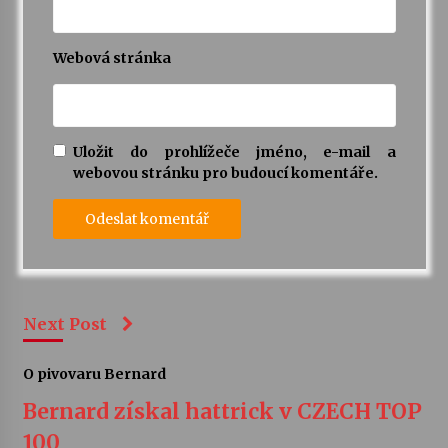
Webová stránka
Uložit do prohlížeče jméno, e-mail a
webovou stránku pro budoucí komentáře.
Next Post
O pivovaru Bernard
Bernard získal hattrick v CZECH TOP
100