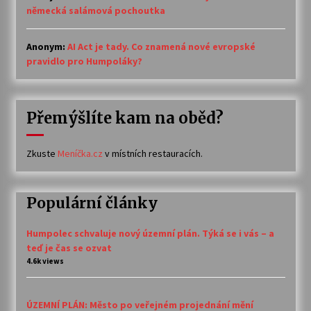
německá salámová pochoutka
Anonym
:
AI Act je tady. Co znamená nové evropské
pravidlo pro Humpoláky?
Přemýšlíte kam na oběd?
Zkuste
Meníčka.cz
v místních restauracích.
Populární články
Humpolec schvaluje nový územní plán. Týká se i vás – a
teď je čas se ozvat
4.6k views
ÚZEMNÍ PLÁN: Město po veřejném projednání mění