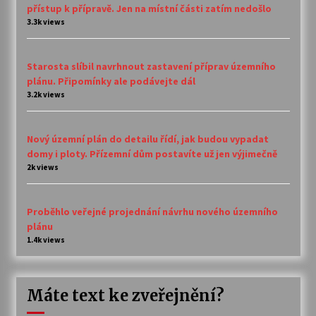
přístup k přípravě. Jen na místní části zatím nedošlo
3.3k views
Starosta slíbil navrhnout zastavení příprav územního
plánu. Připomínky ale podávejte dál
3.2k views
Nový územní plán do detailu řídí, jak budou vypadat
domy i ploty. Přízemní dům postavíte už jen výjimečně
2k views
Proběhlo veřejné projednání návrhu nového územního
plánu
1.4k views
Máte text ke zveřejnění?