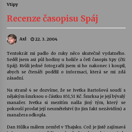
Vtipy
Letní koncerty ve Stromovce: Ars Camerata a
Sukuba Ensemble
Recenze časopisu Spáj
4. 8. 2026
Vernisáž výstavy Josefíny Duškové: Stávám se
Axl
22. 3. 2004
kapkou
30. 7. 2026
Tentokrát mi padlo do ruky něco skutečně vydatného.
Seděl jsem asi půl hodiny u holiče a četl časopis Spy (čti:
Veselí muzikanti
Spáj). Kvůli jedné fotografii jsem si ho nakonec i koupil,
30. 7. 2026
abych se čtenáři podělil o informaci, která se mi zdá
zásadní.
Na straně 4 se dozvíme, že se Ivetka Bartošová soudí s
Pozvánka na integrační festival Quijotova
šedesátka: 28. 7.–1. 8. 2026
nějakým šmrksou o částku 851,51 Kč. Šmrksa je její bývalý
28. 7. 2026
manažer. Ivetka si mezitím našla jiný tým, který se
pokouší prodat její neumětelství (to jim fakt nezávidím) a
manažera odkopla.
Letní koncerty ve Stromovce: Kolchoz a
Jenakaši
Dan Hůlka málem zemřel v Thajsku. Což je jistě zajímavá
28. 7. 2026