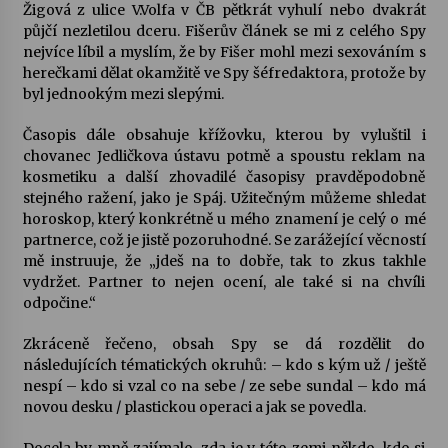
Žigová z ulice V.Volfa v ČB pětkrát vyhulí nebo dvakrát
půjčí nezletilou dceru. Fišerův článek se mi z celého Spy
nejvíce líbil a myslím, že by Fišer mohl mezi sexováním s
herečkami dělat okamžitě ve Spy šéfredaktora, protože by
byl jednookým mezi slepými.
Časopis dále obsahuje křížovku, kterou by vyluštil i
chovanec Jedličkova ústavu potmě a spoustu reklam na
kosmetiku a další zhovadilé časopisy pravděpodobně
stejného ražení, jako je Spáj. Užitečným můžeme shledat
horoskop, který konkrétně u mého znamení je celý o mé
partnerce, což je jistě pozoruhodné. Se zarážející věcností
mě instruuje, že „jdeš na to dobře, tak to zkus takhle
vydržet. Partner to nejen ocení, ale také si na chvíli
odpočine.“
Zkráceně řečeno, obsah Spy se dá rozdělit do
následujících tématických okruhů: – kdo s kým už / ještě
nespí – kdo si vzal co na sebe / ze sebe sundal – kdo má
novou desku / plastickou operaci a jak se povedla.