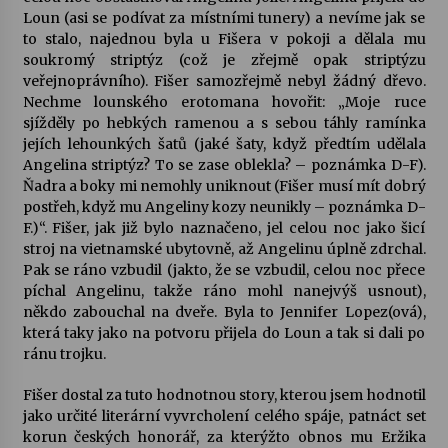
Loun (asi se podívat za místními tunery) a nevíme jak se
to stalo, najednou byla u Fišera v pokoji a dělala mu
soukromý striptýz (což je zřejmě opak striptýzu
veřejnoprávního). Fišer samozřejmě nebyl žádný dřevo.
Nechme lounského erotomana hovořit: „Moje ruce
sjížděly po hebkých ramenou a s sebou táhly ramínka
jejích lehounkých šatů (jaké šaty, když předtím udělala
Angelina striptýz? To se zase oblekla? – poznámka D-F).
Ňadra a boky mi nemohly uniknout (Fišer musí mít dobrý
postřeh, když mu Angeliny kozy neunikly – poznámka D-
F.)“. Fišer, jak již bylo naznačeno, jel celou noc jako šicí
stroj na vietnamské ubytovně, až Angelinu úplně zdrchal.
Pak se ráno vzbudil (jakto, že se vzbudil, celou noc přece
píchal Angelinu, takže ráno mohl nanejvýš usnout),
někdo zabouchal na dveře. Byla to Jennifer Lopez(ová),
která taky jako na potvoru přijela do Loun a tak si dali po
ránu trojku.
Fišer dostal za tuto hodnotnou story, kterou jsem hodnotil
jako určité literární vyvrcholení celého spáje, patnáct set
korun českých honorář, za kterýžto obnos mu Eržika