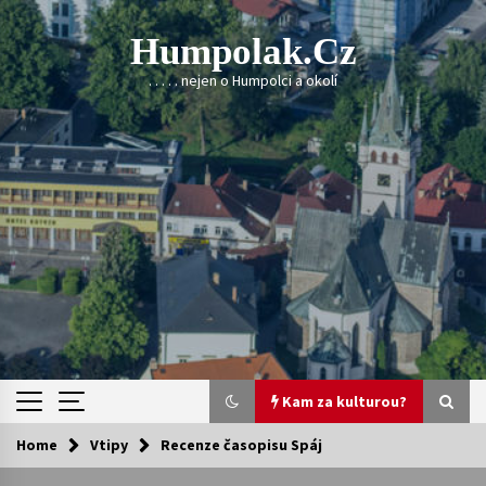
Skip
to
Humpolak.cz
content
. . . . . nejen o Humpolci a okolí
Kam za kulturou?
Home
Vtipy
Recenze časopisu Spáj
Kam za kulturou?