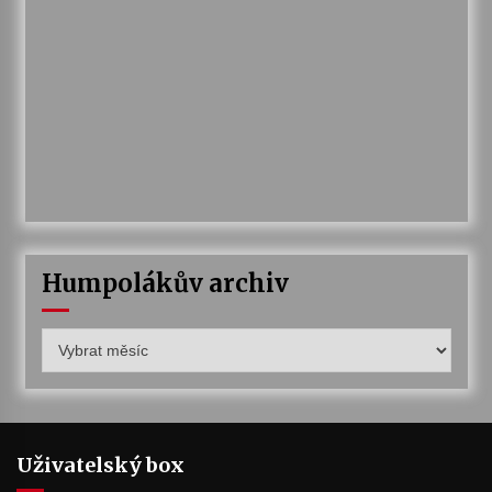
Humpolákův archiv
Humpolákův
archiv
Uživatelský box