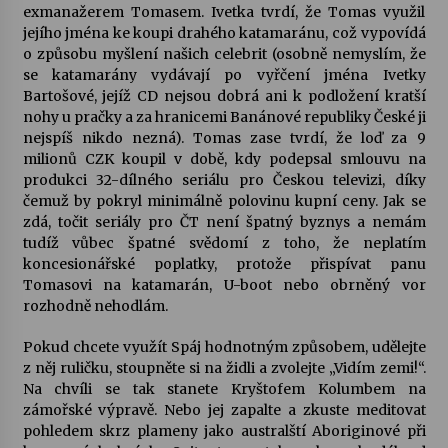
exmanažerem Tomasem. Ivetka tvrdí, že Tomas využil
jejího jména ke koupi drahého katamaránu, což vypovídá
o způsobu myšlení našich celebrit (osobně nemyslím, že
se katamarány vydávají po vyřčení jména Ivetky
Bartošové, jejíž CD nejsou dobrá ani k podložení kratší
nohy u pračky a za hranicemi Banánové republiky České ji
nejspíš nikdo nezná). Tomas zase tvrdí, že loď za 9
milionů CZK koupil v době, kdy podepsal smlouvu na
produkci 32-dílného seriálu pro Českou televizi, díky
čemuž by pokryl minimálně polovinu kupní ceny. Jak se
zdá, točit seriály pro ČT není špatný byznys a nemám
tudíž vůbec špatné svědomí z toho, že neplatím
koncesionářské poplatky, protože přispívat panu
Tomasovi na katamarán, U-boot nebo obrněný vor
rozhodně nehodlám.
Pokud chcete využít Spáj hodnotným způsobem, udělejte
z něj ruličku, stoupněte si na židli a zvolejte „Vidím zemi!“.
Na chvíli se tak stanete Kryštofem Kolumbem na
zámořské výpravě. Nebo jej zapalte a zkuste meditovat
pohledem skrz plameny jako australští Aboriginové při