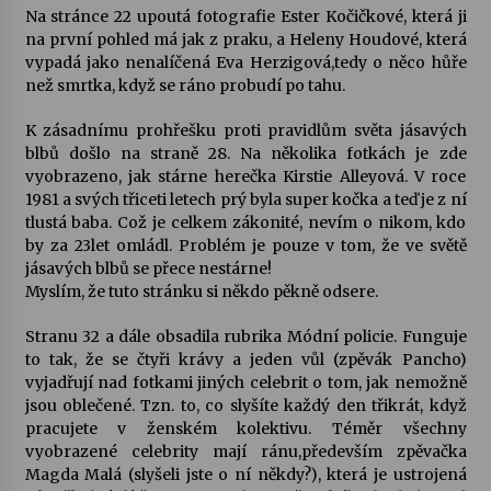
Na stránce 22 upoutá fotografie Ester Kočičkové, která ji
na první pohled má jak z praku, a Heleny Houdové, která
Varhanní recitál Michala Novenka v Klášteře
vypadá jako nenalíčená Eva Herzigová,tedy o něco hůře
Želiv
než smrtka, když se ráno probudí po tahu.
3. 7. 2026
K zásadnímu prohřešku proti pravidlům světa jásavých
blbů došlo na straně 28. Na několika fotkách je zde
Petr Adamec – Malovaný svět
vyobrazeno, jak stárne herečka Kirstie Alleyová. V roce
30. 6. 2026
1981 a svých třiceti letech prý byla super kočka a teď je z ní
tlustá baba. Což je celkem zákonité, nevím o nikom, kdo
by za 23let omládl. Problém je pouze v tom, že ve světě
jásavých blbů se přece nestárne!
Myslím, že tuto stránku si někdo pěkně odsere.
Stranu 32 a dále obsadila rubrika Módní policie. Funguje
to tak, že se čtyři krávy a jeden vůl (zpěvák Pancho)
vyjadřují nad fotkami jiných celebrit o tom, jak nemožně
jsou oblečené. Tzn. to, co slyšíte každý den třikrát, když
pracujete v ženském kolektivu. Téměr všechny
vyobrazené celebrity mají ránu,především zpěvačka
Magda Malá (slyšeli jste o ní někdy?), která je ustrojená