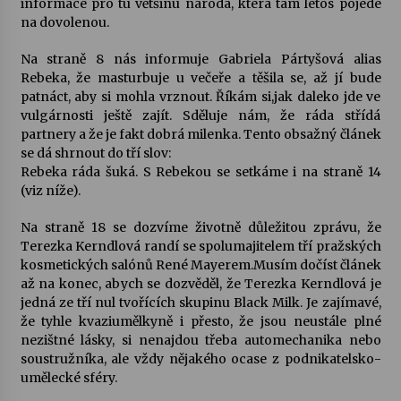
informace pro tu většinu národa, která tam letos pojede
na dovolenou.
Votavžatský ploty
23. 7. 2026
Na straně 8 nás informuje Gabriela Pártyšová alias
Rebeka, že masturbuje u večeře a těšila se, až jí bude
patnáct, aby si mohla vrznout. Říkám si,jak daleko jde ve
vulgárnosti ještě zajít. Sděluje nám, že ráda střídá
Letní koncerty ve Stromovce: Rufus Miller
partnery a že je fakt dobrá milenka. Tento obsažný článek
22. 7. 2026
se dá shrnout do tří slov:
Rebeka ráda šuká. S Rebekou se setkáme i na straně 14
(viz níže).
Vysočinka
17. 7. 2026
Na straně 18 se dozvíme životně důležitou zprávu, že
Terezka Kerndlová randí se spolumajitelem tří pražských
kosmetických salónů René Mayerem.Musím dočíst článek
Ozvěny prázdnin
až na konec, abych se dozvěděl, že Terezka Kerndlová je
14. 7. 2026
jedná ze tří nul tvořících skupinu Black Milk. Je zajímavé,
že tyhle kvaziumělkyně i přesto, že jsou neustále plné
nezištné lásky, si nenajdou třeba automechanika nebo
soustružníka, ale vždy nějakého ocase z podnikatelsko-
Za kulturou kousek za Humpolec. V Želivě ožije
umělecké sféry.
odkaz Josefa Čapka
13. 7. 2026