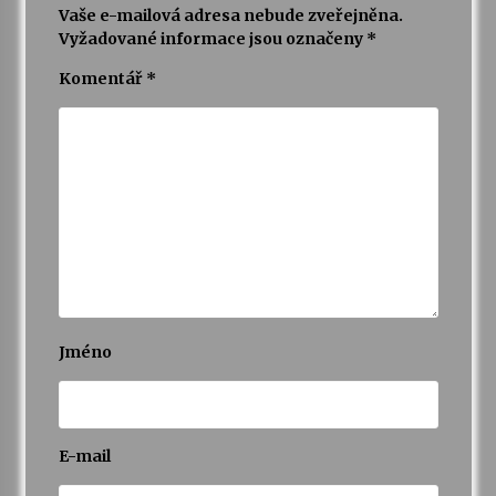
Vaše e-mailová adresa nebude zveřejněna.
Vyžadované informace jsou označeny
*
Komentář
*
Jméno
E-mail