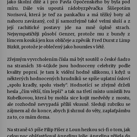
jako školní dítě a i pro Pavla Opočenského by byla pod
míru. Dále vás upoutá rádobyzpěvačka Šššepotám
Norisová, která je teď za pankačku a má těžký boty až
nahoru zavázaný, což jí samozřejmě také velmi sluší a z
její rachitické postavy jde na mně úplně strach.
Nejsympatičtěji působí Genzer, protože mu z bundy z
límcem kouká jen kus obličeje a zpěvák Fred Durst z Limp
Bizkit, protože je oblečený jako houmles v létě.
Zřejmým vyvrcholením čísla má být soutěž o české ňadro
na stranách 38-40,kde jsou hodnoceny celebrity podle
kvality poprsí. Je tam k vidění hodně silikonu, i když u
některých hodnocených hrudníků se spíše uplatní úsloví
„spolu kradly, spolu visely“. Hodnotící se zřejmě drželi
hesla „čím větší, tím lepší“ a tak na třetí místo umístili Ivu
Kubelkovou, která by mohla sice kojit medvědy z mostu,
ale rozhodně nevypadá příliš vkusně. Sleduji rubriku se
zájmem až do konce, abych ji shrnul do věty, zaplaťpámbu
za to, co mám doma.
Na straně 45 píše Filip Fišer z Loun hezkou sci-fi o tom, jak
celou noc obšťastňoval Angelinu Jolie. Angelina přijela do