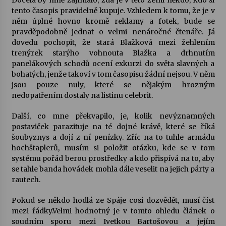
Docela by mně zajímalo, zda je v této zemi někdo, kdo si
tento časopis pravidelně kupuje. Vzhledem k tomu, že je v
něm úplné hovno kromě reklamy a fotek, bude se
pravděpodobně jednat o velmi nenáročné čtenáře. Já
dovedu pochopit, že stará Blažková mezi žehlením
trenýrek starýho vohnouta Blažka a drhnutím
panelákových schodů ocení exkurzi do světa slavných a
bohatých, jenže takoví v tom časopisu žádní nejsou. V něm
jsou pouze nuly, které se nějakým hrozným
nedopatřením dostaly na listinu celebrit.
Další, co mne překvapilo, je, kolik nevýznamných
postaviček parazituje na té dojné krávě, které se říká
šoubyznys a dojí z ní penízky. Zříc na to tuhle armádu
hochštaplerů, musím si položit otázku, kde se v tom
systému pořád berou prostředky a kdo přispívá na to, aby
se tahle banda hovádek mohla dále veselit na jejich párty a
rautech.
Pokud se někdo hodlá ze Spáje cosi dozvědět, musí číst
mezi řádky.Velmi hodnotný je v tomto ohledu článek o
soudním sporu mezi Ivetkou Bartošovou a jejím