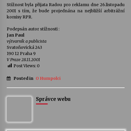
Stížnost byla přijata Radou pro reklamu dne 26.listopadu
2001 s tím, že bude projednána na nejbližší arbitrážní
komisy RPR.
Podepsán autor stížnosti :
Jan Paul
výtvarník a publicista
Svatoňovická 243
190 12 Praha 9
V Praze 28.11.2001
Post Views:
0
Posted in
O Humpolci
Správce webu