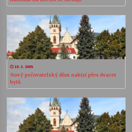
19. 3. 2005
Nový pečovatelský dům nabízí přes dvacet
bytů