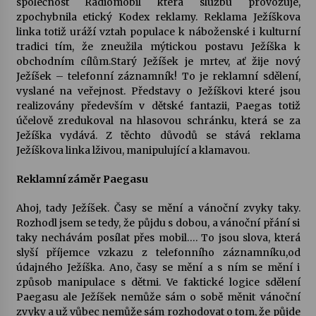
společnost Radiomobil která službu provozuje,
zpochybnila etický Kodex reklamy. Reklama Ježíškova
Votavžatský ploty
linka totiž uráží vztah populace k náboženské i kulturní
23. 7. 2026
tradici tím, že zneužila mýtickou postavu Ježíška k
obchodním cílům.Starý Ježíšek je mrtev, ať žije nový
Ježíšek – telefonní záznamník! To je reklamní sdělení,
vyslané na veřejnost. Představy o Ježíškovi které jsou
Letní koncerty ve Stromovce: Rufus Miller
realizovány především v dětské fantazii, Paegas totiž
22. 7. 2026
účelově zredukoval na hlasovou schránku, která se za
Ježíška vydává. Z těchto důvodů se stává reklama
Ježíškova linka lživou, manipulující a klamavou.
Vysočinka
17. 7. 2026
Reklamní záměr Paegasu
Ahoj, tady Ježíšek. Časy se mění a vánoční zvyky taky.
Rozhodl jsem se tedy, že půjdu s dobou, a vánoční přání si
Ozvěny prázdnin
taky nechávám posílat přes mobil…. To jsou slova, která
14. 7. 2026
slyší příjemce vzkazu z telefonního záznamníku,od
údajného Ježíška. Ano, časy se mění a s ním se mění i
způsob manipulace s dětmi. Ve faktické logice sdělení
Za kulturou kousek za Humpolec. V Želivě ožije
Paegasu ale Ježíšek nemůže sám o sobě měnit vánoční
odkaz Josefa Čapka
zvyky a už vůbec nemůže sám rozhodovat o tom, že půjde
13. 7. 2026