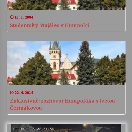
13. 3. 2004
Studentský Majáles v Humpolci
22. 4. 2014
Exklusivně: rozhovor Humpoláka s Ivetou
Čermákovou