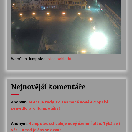
WebCam Humpolec -
více pohledů
Nejnovější komentáře
Anonym
:
AI Act je tady. Co znamená nové evropské
pravidlo pro Humpoláky?
Anonym
:
Humpolec schvaluje nový územní plán. Týká se i
vás – a teď je čas se ozvat