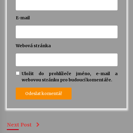
E-mail
Webová stránka
Uložit do prohlížeče jméno, e-mail a
webovou stránku pro budoucí komentáře.
Next Post