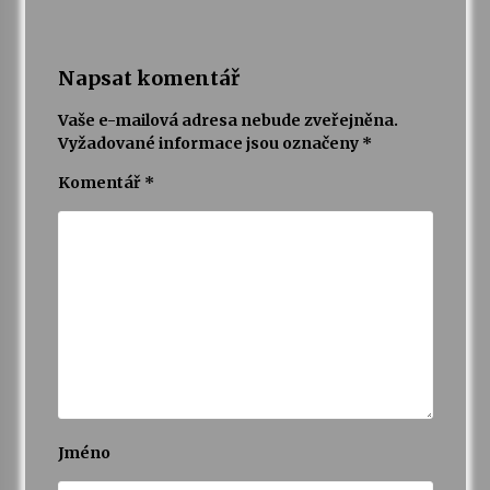
Napsat komentář
Vaše e-mailová adresa nebude zveřejněna.
Vyžadované informace jsou označeny
*
Komentář
*
Jméno