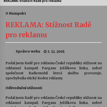
REKLAMA: Stížnost Radě pro reklamu
Letní koncerty ve Stromovce: Ars Camerata a
Sukuba Ensemble
O Humpolci
4. 8. 2026
REKLAMA: Stížnost Radě
Vernisáž výstavy Josefíny Duškové: Stávám se
pro reklamu
kapkou
30. 7. 2026
Správce webu
3. 12. 2001
Veselí muzikanti
30. 7. 2026
Podal jsem Radě pro reklamu České republiky stížnost na
reklamní kampaň Paegasu Ježíškova linka, neboť
společnost Radiomobil která službu provozuje,
Pozvánka na integrační festival Quijotova
šedesátka: 28. 7.–1. 8. 2026
zpochybnila etický Kodex reklamy.
28. 7. 2026
Odůvodnění stížnosti
Letní koncerty ve Stromovce: Kolchoz a
Podal jsem Radě pro reklamu České republiky stížnost na
Jenakaši
reklamní kampaň Paegasu Ježíškova linka, neboť
28. 7. 2026