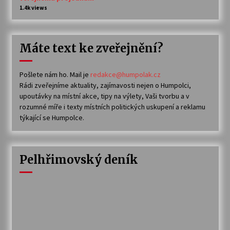
1.4k views
Máte text ke zveřejnění?
Pošlete nám ho. Mail je
redakce@humpolak.cz
Rádi zveřejníme aktuality, zajímavosti nejen o Humpolci,
upoutávky na místní akce, tipy na výlety, Vaši tvorbu a v
rozumné míře i texty místních politických uskupení a reklamu
týkající se Humpolce.
Pelhřimovský deník