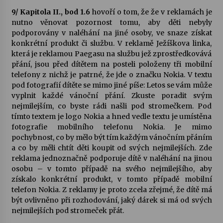
9/ Kapitola II., bod 1.6
hovoří o tom, že že v reklamách je
nutno věnovat pozornost tomu, aby děti nebyly
podporovány v naléhání na jiné osoby, ve snaze získat
konkrétní produkt či službu. V reklamě Ježíškova linka,
která je reklamou Paegasu na službu jež zprostředkovává
přání, jsou před dítětem na posteli položeny tři mobilní
telefony z nichž je patrné, že jde o značku Nokia. V textu
pod fotografií dítěte se mimo jiné píše: Letos se vám může
vyplnit každé vánoční přání. Zkuste poradit svým
nejmilejším, co byste rádi našli pod stromečkem. Pod
tímto textem je logo Nokia a hned vedle textu je umístěna
fotografie mobilního telefonu Nokia. Je mimo
pochybnost, co by mělo být tím každým vánočním přáním
a co by měli chtít děti koupit od svých nejmilejších. Zde
reklama jednoznačně podporuje dítě v naléhání na jinou
osobu – v tomto případě na svého nejmilejšího, aby
získalo konkrétní produkt, v tomto případě mobilní
telefon Nokia. Z reklamy je proto zcela zřejmé, že dítě má
být ovlivněno při rozhodování, jaký dárek si má od svých
nejmilejších pod stromeček přát.