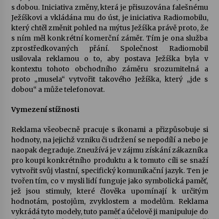
s dobou. Iniciativa změny, která je přisuzována falešnému
Ježíškovi a vkládána mu do úst, je iniciativa Radiomobilu,
Varhanní recitál Michala Novenka v Klášteře
který chtěl změnit pohled na mýtus Ježíška právě proto, že
Želiv
s ním měl konkrétní komerční záměr. Tím je ona služba
3. 7. 2026
zprostředkovaných přání. Společnost Radiomobil
usilovala reklamou o to, aby postava Ježíška byla v
kontextu tohoto obchodního záměru srozumitelná a
Petr Adamec – Malovaný svět
proto „musela“ vytvořit takového Ježíška, který „jde s
30. 6. 2026
dobou“ a může telefonovat.
Vymezení stížnosti
Reklama všeobecně pracuje s ikonami a přizpůsobuje si
hodnoty, na jejichž vzniku či udržení se nepodílí a nebo je
naopak degraduje. Zneužívá je v zájmu získání zákazníka
pro koupi konkrétního produktu a k tomuto cíli se snaží
vytvořit svůj vlastní, specifický komunikační jazyk. Ten je
tvořen tím, co v mysli lidí funguje jako symbolická paměť,
jež jsou stimuly, které člověka upomínají k určitým
hodnotám, postojům, zvyklostem a modelům. Reklama
vykrádá tyto modely, tuto paměť a účelově ji manipuluje do