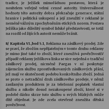
tradice, je Ježíšek mimořádnou postavou, která je
nositelem veřejně velmi cenné autority. Universálnost
hodnoty této autority dobra překračuje generace, státní
hranice i politická uskupení a její zneužití v reklamě je
neméně vážným zpochybněním etických norem. Postava
Ježíška jako důležitý symbol lidské představivosti, se totiž
na rozdíl od žijících autorit nemůže bránit.
8/ Kapitola VI.,bod 5.1
, Reklama na zásilkový prodej. Zde
se praví, že zbožím nepřijatelným v tomto druhu reklamy
je mimo jiné také to zboží, které zneužívá pověrčivosti.V
případě reklamy Ježíškova linka se sice nejedná o tradiční
zásilkový prodej, nicméně Paegas v ní poskytuje
zájemcům službu zprostředkovaných zásilkových přání,
jež mají ve skutečnosti podobu konkrétního zboží. Jedná
se proto o netradiční druh zásilkového prodeje, v němž
zasílaným produktem je za telefonní poplatek vlastní
služba a nikoliv dosud nezakoupené zboží, které si v
podobě dárku skrze tuto službu u svých blízkých může
dítě objednat. Je zde zcela otevřeně zneužita dětská
pověrčivost.