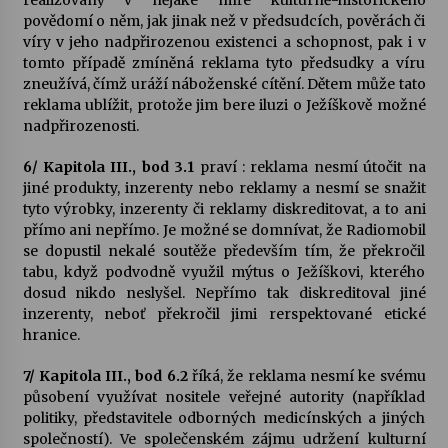
realizovaný v nějaké míře kulturně-historického
povědomí o něm, jak jinak než v předsudcích, pověrách či
víry v jeho nadpřirozenou existenci a schopnost, pak i v
tomto případě zmíněná reklama tyto předsudky a víru
zneužívá, čímž uráží náboženské cítění. Dětem může tato
reklama ublížit, protože jim bere iluzi o Ježíškově možné
nadpřirozenosti.
6/ Kapitola III., bod 3.1
praví : reklama nesmí útočit na
jiné produkty, inzerenty nebo reklamy a nesmí se snažit
tyto výrobky, inzerenty či reklamy diskreditovat, a to ani
přímo ani nepřímo. Je možné se domnívat, že Radiomobil
se dopustil nekalé soutěže především tím, že překročil
tabu, když podvodně využil mýtus o Ježíškovi, kterého
dosud nikdo neslyšel. Nepřímo tak diskreditoval jiné
inzerenty, neboť překročil jimi rerspektované etické
hranice.
7/ Kapitola III., bod 6.2
říká, že reklama nesmí ke svému
působení využívat nositele veřejné autority (například
politiky, představitele odborných medicínských a jiných
společností). Ve společenském zájmu udržení kulturní