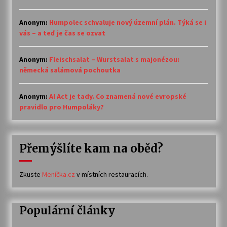
Anonym
:
Humpolec schvaluje nový územní plán. Týká se i
vás – a teď je čas se ozvat
Anonym
:
Fleischsalat – Wurstsalat s majonézou:
německá salámová pochoutka
Anonym
:
AI Act je tady. Co znamená nové evropské
pravidlo pro Humpoláky?
Přemýšlíte kam na oběd?
Zkuste
Meníčka.cz
v místních restauracích.
Populární články