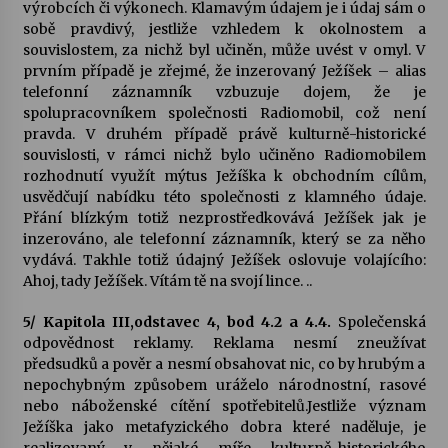
výrobcích či výkonech. Klamavým údajem je i údaj sám o
sobě pravdivý, jestliže vzhledem k okolnostem a
souvislostem, za nichž byl učiněn, může uvést v omyl. V
prvním případě je zřejmé, že inzerovaný Ježíšek – alias
telefonní záznamník vzbuzuje dojem, že je
spolupracovníkem společnosti Radiomobil, což není
pravda. V druhém případě právě kulturně-historické
souvislosti, v rámci nichž bylo učiněno Radiomobilem
rozhodnutí využít mýtus Ježíška k obchodním cílům,
usvědčují nabídku této společnosti z klamného údaje.
Přání blízkým totiž nezprostředkovává Ježíšek jak je
inzerováno, ale telefonní záznamník, který se za něho
vydává. Takhle totiž údajný Ježíšek oslovuje volajícího:
Ahoj, tady Ježíšek. Vítám tě na svojí lince. ..
5/ Kapitola III,odstavec 4, bod 4.2 a 4.4.
Společenská
odpovědnost reklamy. Reklama nesmí zneužívat
předsudků a pověr a nesmí obsahovat nic, co by hrubým a
nepochybným způsobem uráželo národnostní, rasové
nebo náboženské cítění spotřebitelů.Jestliže význam
Ježíška jako metafyzického dobra které naděluje, je