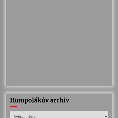
Humpolákův archiv
Humpolákův