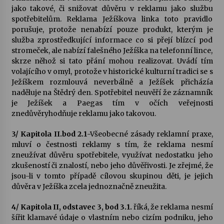
jako takové, či snižovat důvěru v reklamu jako službu
spotřebitelům. Reklama Ježíškova linka toto pravidlo
porušuje, protože nenabízí pouze produkt, kterým je
služba zprostředkující informace co si přejí blízcí pod
stromeček, ale nabízí falešného Ježíška na telefonní lince,
skrze něhož si tato přání mohou realizovat. Uvádí tím
volajícího v omyl, protože v historické kulturní tradici se s
Ježíškem rozmlouvá neverbálně a Ježíšek přicházía
naděluje na Štědrý den. Spotřebitel neuvěří že záznamník
je Ježíšek a Paegas tím v očích veřejnosti
znedůvěryhodňuje reklamu jako takovou.
3/ Kapitola II.bod 2.1
-Všeobecné zásady reklamní praxe,
mluví o čestnosti reklamy s tím, že reklama nesmí
zneužívat důvěru spotřebitele, využívat nedostatku jeho
zkušeností či znalostí, nebo jeho důvěřivosti. Je zřejmé, že
jsou-li v tomto případě cílovou skupinou děti, je jejich
důvěra v Ježíška zcela jednoznačně zneužita.
4/ Kapitola II, odstavec 3, bod 3.1.
říká, že reklama nesmí
šířit klamavé údaje o vlastním nebo cizím podniku, jeho