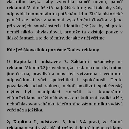
vlastního jazyka, aby vytvořila paměť novou, paměť
reklamní. V ní může třeba Ježíšek fungovat tak, aby vždy
odpovídal momentálním potřebám trhu. Ztráta historické
paměti ale může znamenat vykořenění člověka v jeho
přirozených souvislostech. Identitu Ježíška by si proto
neměl nikdo přivlastňovat, protože ta existuje pouze v
lidské fantazii a to do té míry, do jaké v něj věříme.
Kde Ježíškova linka porušuje Kodex reklamy
1/ Kapitola I., odstavec 3.
Základní požadavky na
reklamu. V bodu 3.2 je uvedeno, že reklama musí být mimo
jiné čestná, pravdivá a musí být vytvářena s vědomím
odpovědnosti vůči spotřebiteli i společnosti. Tento
požadavek nebyl splněn, neboť pozitivní společenský
mýtus byl manipulací zneužit ke komerčním
cílům.Reklama uráží náboženskou i kulturní tradici a lže,
neboť hlasovou schánku telefonního záznamníku vydává
veřejně za Ježíška.
2/ Kapitola I., odstavec 3, bod 3.4
praví, že žádná
reklama nesmí v zásadě ohrožovat dobré jméno reklamy