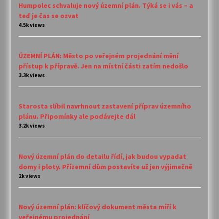
Humpolec schvaluje nový územní plán. Týká se i vás – a
teď je čas se ozvat
4.5k views
ÚZEMNÍ PLÁN: Město po veřejném projednání mění
přístup k přípravě. Jen na místní části zatím nedošlo
3.3k views
Starosta slíbil navrhnout zastavení příprav územního
plánu. Připomínky ale podávejte dál
3.2k views
Nový územní plán do detailu řídí, jak budou vypadat
domy i ploty. Přízemní dům postavíte už jen výjimečně
2k views
Nový územní plán: klíčový dokument města míří k
veřejnému projednání