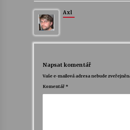
Axl
Napsat komentář
Vaše e-mailová adresa nebude zveřejněn
Komentář
*