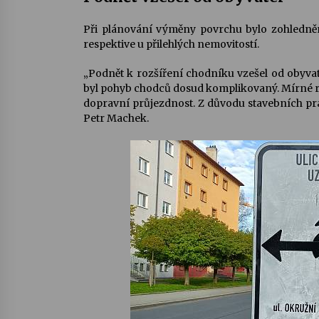
Při plánování výměny povrchu bylo zohledněn
respektive u přilehlých nemovitostí.
„Podnět k rozšíření chodníku vzešel od obyvat
byl pohyb chodců dosud komplikovaný. Mírné 
dopravní průjezdnost. Z důvodu stavebních pra
Petr Machek.