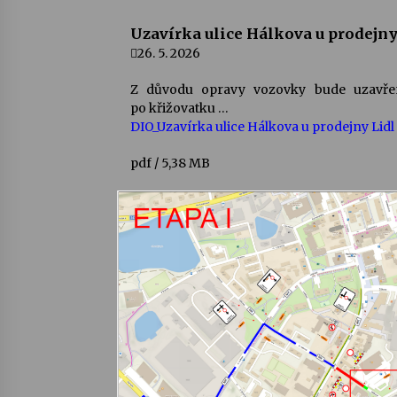
Uzavírka ulice Hálkova u prodejny
26. 5. 2026
Z důvodu opravy vozovky bude uzavřen
po křižovatku …
DIO_Uzavírka ulice Hálkova u prodejny Lidl
pdf
/
5,38 MB