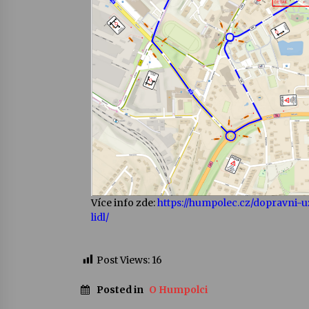
Více info zde:
https://humpolec.cz/dopravni-u
lidl/
Post Views:
16
Posted in
O Humpolci