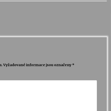
a.
Vyžadované informace jsou označeny
*