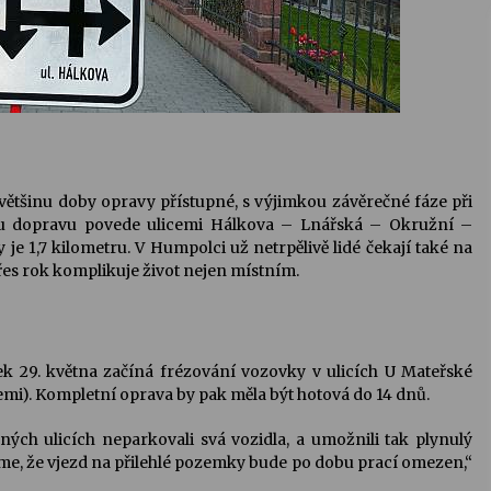
 většinu doby opravy přístupné, s výjimkou závěrečné fáze při
rou dopravu povede ulicemi Hálkova – Lnářská – Okružní –
e 1,7 kilometru. V Humpolci už netrpělivě lidé čekají také na
řes rok komplikuje život nejen místním.
tek 29. května začíná frézování vozovky v ulicích U Mateřské
emi). Kompletní oprava by pak měla být hotová do 14 dnů.
ých ulicích neparkovali svá vozidla, a umožnili tak plynulý
e, že vjezd na přilehlé pozemky bude po dobu prací omezen,“