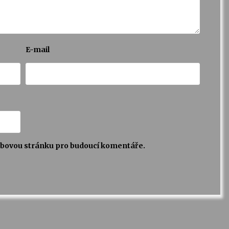
E-mail
webovou stránku pro budoucí komentáře.