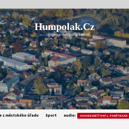
Humpolak.cz
. . . . . nejen o Humpolci a okolí
e z městského úřadu
Sport
audio:
SOUSEDSKÉ ČTENÍ-L. PAMĚTNICKÁ: 