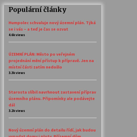
Populární články
Humpolec schvaluje nový územní plán. Týká
se i vás – a teď je čas se ozvat
4.6k views
ÚZEMNÍ PLÁN: Město po veřejném
projednání mění přístup k přípravě. Jen na
místní části zatím nedošlo
3.3k views
Starosta slíbil navrhnout zastavení příprav
územního plánu. Připomínky ale podávejte
dál
3.2k views
Nový územní plán do detailu řídí, jak budou
vypadat domy i ploty. Přízemní dům