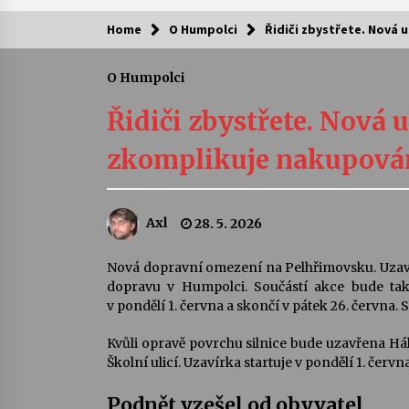
Home
O Humpolci
Řidiči zbystřete. Nová 
Kam za kulturou?
O Humpolci
Letní koncerty ve Stromovce: Ars
Camerata a Sukuba Ensemble
Řidiči zbystřete. Nová
4. 8. 2026
zkomplikuje nakupová
Pozvánka na integrační festival
Quijotova šedesátka: 28. 7.–1. 8.
2026
Axl
28. 5. 2026
28. 7. 2026
Letní koncerty ve Stromovce: Rufu
Nová dopravní omezení na Pelhřimovsku. Uzavír
Miller
dopravu v Humpolci. Součástí akce bude tak
22. 7. 2026
v pondělí 1. června a skončí v pátek 26. června. 
Kvůli opravě povrchu silnice bude uzavřena Hál
Za kulturou kousek za Humpolec. 
Školní ulicí. Uzavírka startuje v pondělí 1. červn
Želivě ožije odkaz Josefa Čapka
13. 7. 2026
Podnět vzešel od obyvatel