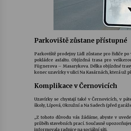
Parkoviště zůstane přístupné
Parkoviště prodejny Lidl zůstane pro řidiče po
pokládce asfaltu. Objízdná trasa pro veške
Fügnerova – Masarykova. Délka objízdné trasy j
konec uzavírky v ulici Na Kasárnách, která už p
Komplikace v Černovicích
Uzavírky se chystají také v Černovicích, v pá
školy, Lípová, Okružní a Na Sadech (před garáž
„Z tohoto důvodu vás žádáme, abyste v uveden
průběh stavebních prací. Současně upozorňujem
informovala radnice na sociální síti.