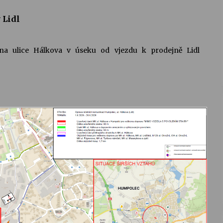
 Lidl
a ulice Hálkova v úseku od vjezdu k prodejně Lidl