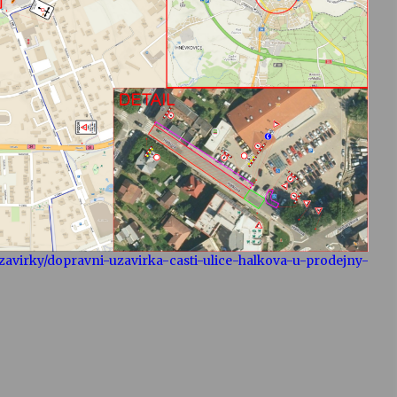
zavirky/dopravni-uzavirka-casti-ulice-halkova-u-prodejny-