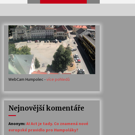
Veselí muzikanti
30. 7. 2026
Votavžatský ploty
23. 7. 2026
WebCam Humpolec -
více pohledů
Ozvěny prázdnin
14. 7. 2026
Nejnovější komentáře
Petr Adamec – Malovaný svět
30. 6. 2026
Anonym
:
AI Act je tady. Co znamená nové
evropské pravidlo pro Humpoláky?