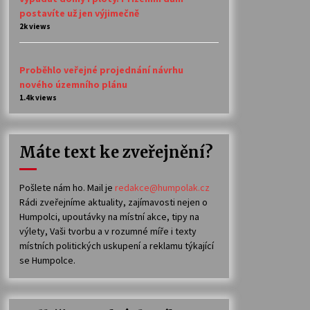
postavíte už jen výjimečně
2k views
Proběhlo veřejné projednání návrhu
nového územního plánu
1.4k views
Máte text ke zveřejnění?
Pošlete nám ho. Mail je
redakce@humpolak.cz
Rádi zveřejníme aktuality, zajímavosti nejen o
Humpolci, upoutávky na místní akce, tipy na
výlety, Vaši tvorbu a v rozumné míře i texty
místních politických uskupení a reklamu týkající
se Humpolce.