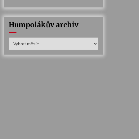
Humpolákův archiv
Humpolákův
archiv