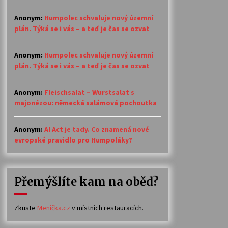
Anonym
:
Humpolec schvaluje nový územní
plán. Týká se i vás – a teď je čas se ozvat
Anonym
:
Humpolec schvaluje nový územní
plán. Týká se i vás – a teď je čas se ozvat
Anonym
:
Fleischsalat – Wurstsalat s
majonézou: německá salámová pochoutka
Anonym
:
AI Act je tady. Co znamená nové
evropské pravidlo pro Humpoláky?
Přemýšlíte kam na oběd?
Zkuste
Meníčka.cz
v místních restauracích.