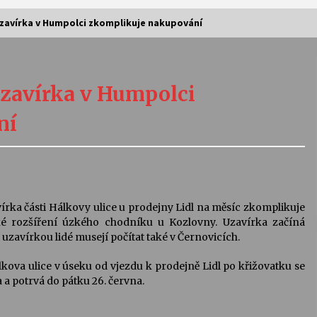
uzavírka v Humpolci zkomplikuje nakupování
Vernisáž výstavy Josefíny Duškové:
Stávám se kapkou
 uzavírka v Humpolci
30. 7. 2026
ní
Letní koncerty ve Stromovce:
Kolchoz a Jenakaši
28. 7. 2026
s
Vysočinka
ka části Hálkovy ulice u prodejny Lidl na měsíc zkomplikuje
17. 7. 2026
é rozšíření úzkého chodníku u Kozlovny. Uzavírka začíná
S uzavírkou lidé musejí počítat také v Černovicích.
kova ulice v úseku od vjezdu k prodejně Lidl po křižovatku se
V
Varhanní recitál Michala Novenka v
a a potrvá do pátku 26. června.
Klášteře Želiv
3. 7. 2026