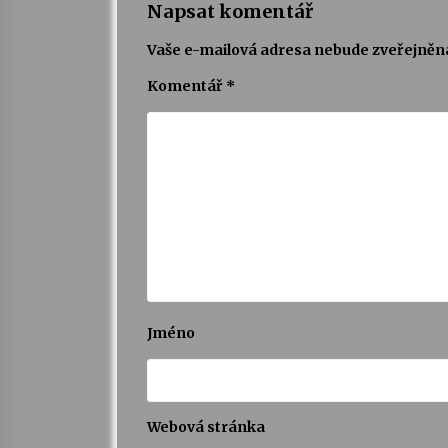
Napsat komentář
Vaše e-mailová adresa nebude zveřejněn
Komentář
*
Jméno
Webová stránka