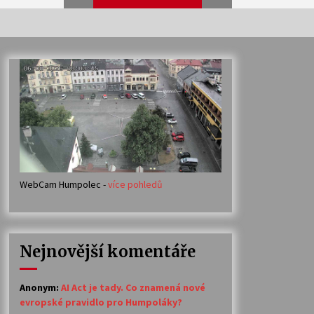
Veselí muzikanti
30. 7. 2026
Votavžatský ploty
23. 7. 2026
WebCam Humpolec -
více pohledů
Ozvěny prázdnin
14. 7. 2026
Nejnovější komentáře
Petr Adamec – Malovaný svět
30. 6. 2026
Anonym
:
AI Act je tady. Co znamená nové
evropské pravidlo pro Humpoláky?