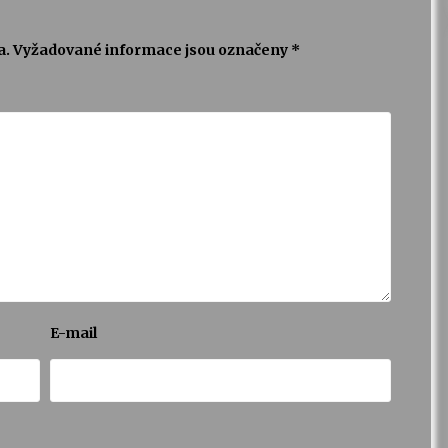
a.
Vyžadované informace jsou označeny
*
E-mail