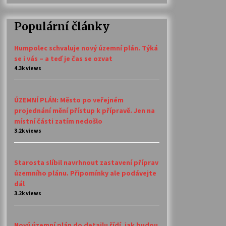
Populární články
Humpolec schvaluje nový územní plán. Týká
se i vás – a teď je čas se ozvat
4.3k views
ÚZEMNÍ PLÁN: Město po veřejném
projednání mění přístup k přípravě. Jen na
místní části zatím nedošlo
3.2k views
Starosta slíbil navrhnout zastavení příprav
územního plánu. Připomínky ale podávejte
dál
3.2k views
Nový územní plán do detailu řídí, jak budou