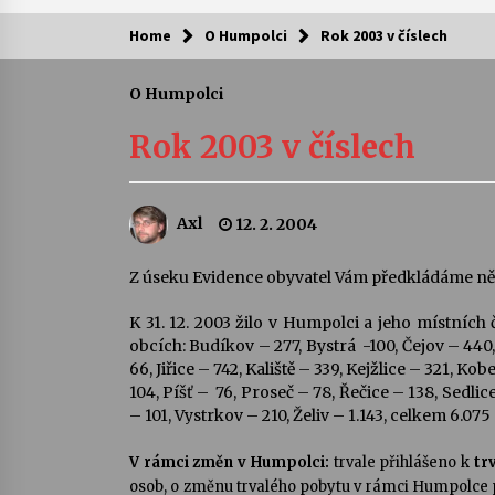
Home
O Humpolci
Rok 2003 v číslech
Kam za kulturou?
O Humpolci
Letní koncerty ve Stromovce: Ars
Camerata a Sukuba Ensemble
Rok 2003 v číslech
4. 8. 2026
Pozvánka na integrační festival
Axl
12. 2. 2004
Quijotova šedesátka: 28. 7.–1. 8.
2026
28. 7. 2026
Z úseku Evidence obyvatel Vám předkládáme něk
K 31. 12. 2003 žilo v Humpolci a jeho místních
Letní koncerty ve Stromovce: Rufu
Miller
obcích: Budíkov – 277, Bystrá -100, Čejov – 440
22. 7. 2026
66, Jiřice – 742, Kaliště – 339, Kejžlice – 321, 
104, Píšť – 76, Proseč – 78, Řečice – 138, Sedlic
– 101, Vystrkov – 210, Želiv – 1.143, celkem 6.075
Za kulturou kousek za Humpolec. 
Želivě ožije odkaz Josefa Čapka
V rámci změn v Humpolci:
trvale přihlášeno k
tr
13. 7. 2026
osob, o změnu trvalého pobytu v rámci
Humpolce po