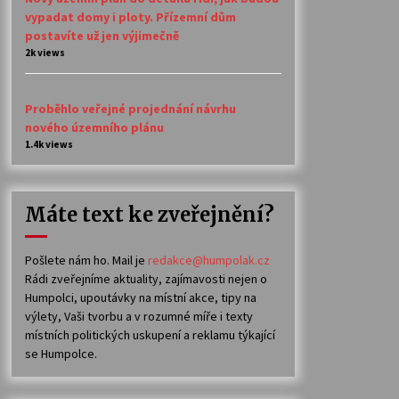
vypadat domy i ploty. Přízemní dům
postavíte už jen výjimečně
2k views
Proběhlo veřejné projednání návrhu
nového územního plánu
1.4k views
Máte text ke zveřejnění?
Pošlete nám ho. Mail je
redakce@humpolak.cz
Rádi zveřejníme aktuality, zajímavosti nejen o
Humpolci, upoutávky na místní akce, tipy na
výlety, Vaši tvorbu a v rozumné míře i texty
místních politických uskupení a reklamu týkající
se Humpolce.