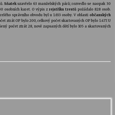
nů.
Sňatek
uzavřelo 63 manželských párů; rozvedlo se naopak 30
30 osobních karet. O výpis z
rejstříku trestů
požádalo 828 osob.
elého správního obvodu byl u 1.653 osoby. V oblasti
občanských
čet ztrát OP bylo 200, celkový počet skartovaných OP bylo 1.477. U
ášený počet ztrát 28, nově zapsaných dětí bylo 105 a skartovaných