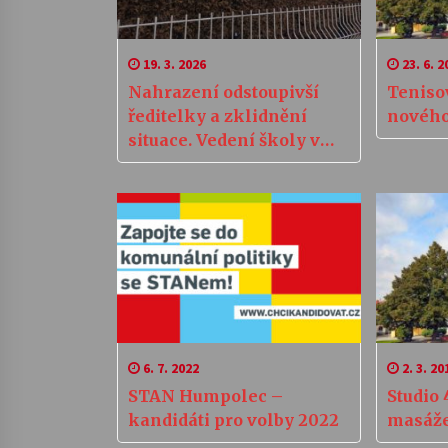
19. 3. 2026
23. 6. 2
Nahrazení odstoupivší
Teniso
ředitelky a zklidnění
nového
situace. Vedení školy v
Humpolci převezme
krizový manažer
6. 7. 2022
2. 3. 20
STAN Humpolec –
Studio 
kandidáti pro volby 2022
masáž