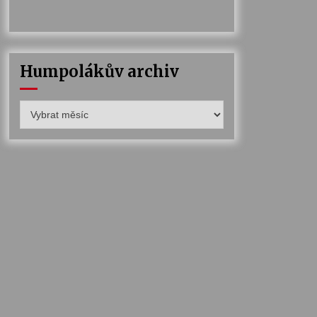
Humpolákův archiv
Humpolákův
archiv