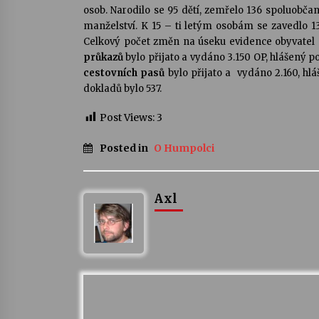
osob. Narodilo se 95 dětí, zemřelo 136 spoluobča
manželství. K 15 – ti letým osobám se zavedlo 1
Celkový počet změn na úseku evidence obyvatel c
průkazů
bylo přijato a vydáno 3.150 OP, hlášený po
cestovních pasů
bylo přijato a vydáno 2.160, hl
dokladů bylo 537.
Post Views:
3
Posted in
O Humpolci
Axl