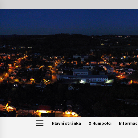
Skip
to
content
Hlavní stránka
O Humpolci
Informac