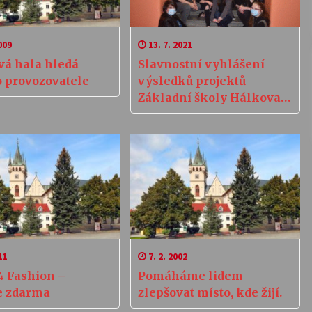
009
13. 7. 2021
vá hala hledá
Slavnostní vyhlášení
 provozovatele
výsledků projektů
Základní školy Hálkova
Humpolec
11
7. 2. 2002
4 Fashion –
Pomáháme lidem
e zdarma
zlepšovat místo, kde žijí.