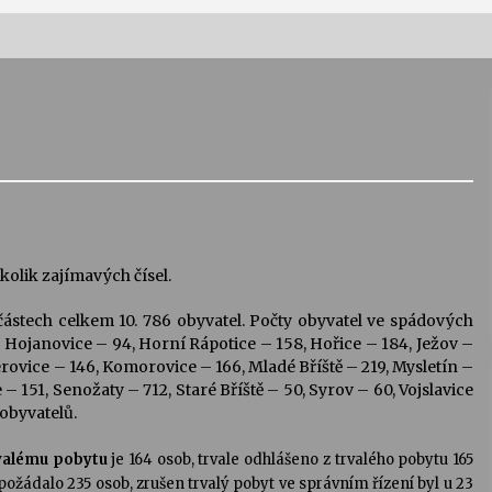
Vernisáž výstavy Josefíny Duškové:
Stávám se kapkou
30. 7. 2026
Letní koncerty ve Stromovce:
Kolchoz a Jenakaši
28. 7. 2026
olik zajímavých čísel.
 částech celkem 10. 786 obyvatel. Počty obyvatel ve spádových
s
Vysočinka
, Hojanovice – 94, Horní Rápotice – 158, Hořice – 184, Ježov –
17. 7. 2026
Koberovice – 146, Komorovice – 166, Mladé Bříště – 219, Mysletín –
e – 151, Senožaty – 712, Staré Bříště – 50, Syrov – 60, Vojslavice
 obyvatelů.
V
Varhanní recitál Michala Novenka v
Klášteře Želiv
valému pobytu
je 164 osob, trvale odhlášeno z trvalého pobytu 165
3. 7. 2026
žádalo 235 osob, zrušen trvalý pobyt ve správním řízení byl u 23