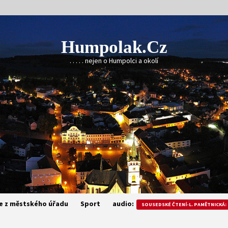
Humpolak.cz
. . . . . nejen o Humpolci a okolí
e z městského úřadu
Sport
audio:
SOUSEDSKÉ ČTENÍ-L. PAMĚTNICKÁ: 