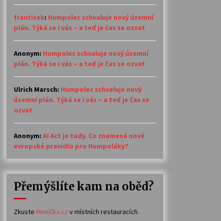
frantisek
:
Humpolec schvaluje nový územní
plán. Týká se i vás – a teď je čas se ozvat
Anonym
:
Humpolec schvaluje nový územní
plán. Týká se i vás – a teď je čas se ozvat
Ulrich Marsch
:
Humpolec schvaluje nový
územní plán. Týká se i vás – a teď je čas se
ozvat
Anonym
:
AI Act je tady. Co znamená nové
evropské pravidlo pro Humpoláky?
Přemýšlíte kam na oběd?
Zkuste
Meníčka.cz
v místních restauracích.