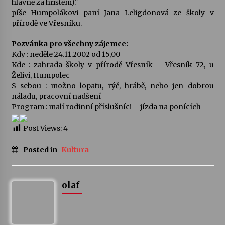
hlavně za hřištěm)."
píše Humpolákovi paní Jana Leligdonová ze školy v
Votavžatský ploty
přírodě ve Vřesníku.
23. 7. 2026
Pozvánka pro všechny zájemce:
Kdy : neděle 24.11.2002 od 15,00
Kde : zahrada školy v přírodě Vřesník – Vřesník 72, u
Letní koncerty ve Stromovce: Rufus Miller
Želivi, Humpolec
22. 7. 2026
S sebou : možno lopatu, rýč, hrábě, nebo jen dobrou
náladu, pracovní nadšení
Program : malí rodinní příslušníci – jízda na ponících
Vysočinka
17. 7. 2026
Post Views:
4
Posted in
Kultura
Ozvěny prázdnin
14. 7. 2026
olaf
Za kulturou kousek za Humpolec. V Želivě ožije
odkaz Josefa Čapka
13. 7. 2026