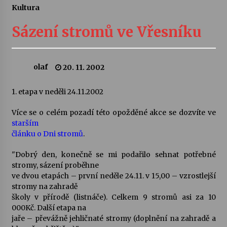
Kultura
Letní koncerty ve Stromovce: Ars Camerata a
Sukuba Ensemble
Sázení stromů ve Vřesníku
4. 8. 2026
Vernisáž výstavy Josefíny Duškové: Stávám se
olaf
20. 11. 2002
kapkou
30. 7. 2026
1. etapa v neděli 24.11.2002
Veselí muzikanti
Více se o celém pozadí této opožděné akce se dozvíte ve
30. 7. 2026
starším
článku o Dni stromů
.
"Dobrý den, konečně se mi podařilo sehnat potřebné
Pozvánka na integrační festival Quijotova
šedesátka: 28. 7.–1. 8. 2026
stromy, sázení proběhne
28. 7. 2026
ve dvou etapách – první neděle 24.11. v 15,00 – vzrostlejší
stromy na zahradě
školy v přírodě (listnáče). Celkem 9 stromů asi za 10
Letní koncerty ve Stromovce: Kolchoz a
000Kč. Další etapa na
Jenakaši
jaře – převážně jehličnaté stromy (doplnění na zahradě a
28. 7. 2026