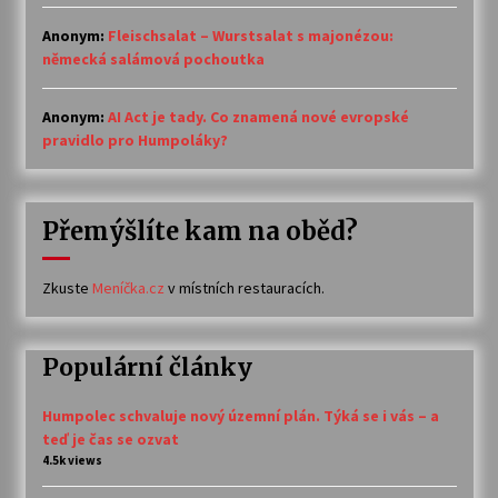
Anonym
:
Fleischsalat – Wurstsalat s majonézou:
německá salámová pochoutka
Anonym
:
AI Act je tady. Co znamená nové evropské
pravidlo pro Humpoláky?
Přemýšlíte kam na oběd?
Zkuste
Meníčka.cz
v místních restauracích.
Populární články
Humpolec schvaluje nový územní plán. Týká se i vás – a
teď je čas se ozvat
4.5k views