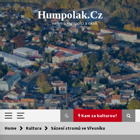
Skip
to
Humpolak.cz
content
. . . . . nejen o Humpolci a okolí
Kam za kulturou?
Home
Kultura
Sázení stromů ve Vřesníku
Kam za kulturou?