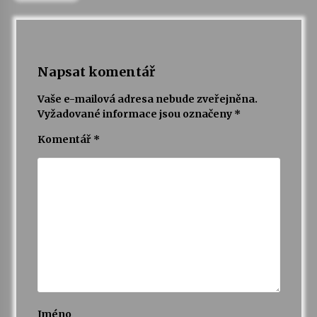
Varhanní recitál Michala Novenka v Klášteře
Želiv
3. 7. 2026
Napsat komentář
Vaše e-mailová adresa nebude zveřejněna.
Petr Adamec – Malovaný svět
Vyžadované informace jsou označeny
*
30. 6. 2026
Komentář
*
Jméno