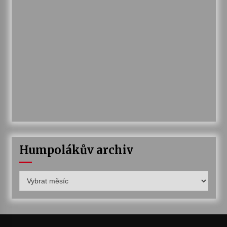
Humpolákův archiv
Humpolákův
archiv