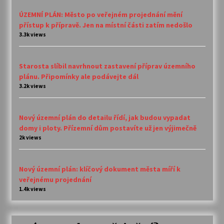
ÚZEMNÍ PLÁN: Město po veřejném projednání mění
přístup k přípravě. Jen na místní části zatím nedošlo
3.3k views
Starosta slíbil navrhnout zastavení příprav územního
plánu. Připomínky ale podávejte dál
3.2k views
Nový územní plán do detailu řídí, jak budou vypadat
domy i ploty. Přízemní dům postavíte už jen výjimečně
2k views
Nový územní plán: klíčový dokument města míří k
veřejnému projednání
1.4k views