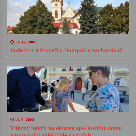
17. 12. 2001
Bude tvrz v Proseči u Humpolce zachována?
11. 6. 2024
Vítězný návrh na obnovu spolkového domu
v Humpolci viděli lidé na trzích