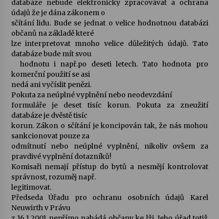
databáze nebude elektronicky zpracovávat a ochrana
údajů že je dána zákonem o
Votavžatský ploty
sčítání lidu. Bude se jednat o velice hodnotnou databázi
23. 7. 2026
občanů na základě které
lze interpretovat mnoho velice důležitých údajů. Tato
databáze bude mít svou
hodnotu i např.po deseti letech. Tato hodnota pro
Letní koncerty ve Stromovce: Rufus Miller
komerční použití se asi
22. 7. 2026
nedá ani vyčíslit penězi.
Pokuta za neúplné vyplnění nebo neodevzdání
formuláře je deset tisíc korun. Pokuta za zneužití
Vysočinka
databáze je dvěstě tisíc
17. 7. 2026
korun. Zákon o sčítání je koncipován tak, že nás mohou
sankcionovat pouze za
odmítnutí nebo neúplné vyplnění, nikoliv ovšem za
Ozvěny prázdnin
pravdivé vyplnění dotazníků!
14. 7. 2026
Komisaři nemají přístup do bytů a nesmějí kontrolovat
správnost, rozuměj např.
legitimovat.
Předseda Úřadu pro ochranu osobních údajů Karel
Za kulturou kousek za Humpolec. V Želivě ožije
odkaz Josefa Čapka
Neuwirth v Právu
13. 7. 2026
z 16.1.2001 nepřímo nabádá občany ke lži. Jeho úřad totiž