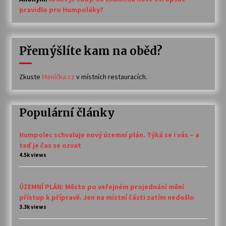
pravidlo pro Humpoláky?
Přemýšlíte kam na oběd?
Zkuste
Meníčka.cz
v místních restauracích.
Populární články
Humpolec schvaluje nový územní plán. Týká se i vás – a
teď je čas se ozvat
4.5k views
ÚZEMNÍ PLÁN: Město po veřejném projednání mění
přístup k přípravě. Jen na místní části zatím nedošlo
3.3k views