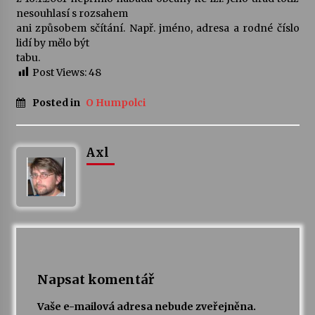
nesouhlasí s rozsahem
ani způsobem sčítání. Např. jméno, adresa a rodné číslo
Varhanní recitál Michala Novenka v Klášteře
lidí by mělo být
Želiv
tabu.
3. 7. 2026
Post Views:
48
Petr Adamec – Malovaný svět
Posted in
O Humpolci
30. 6. 2026
Axl
Napsat komentář
Vaše e-mailová adresa nebude zveřejněna.