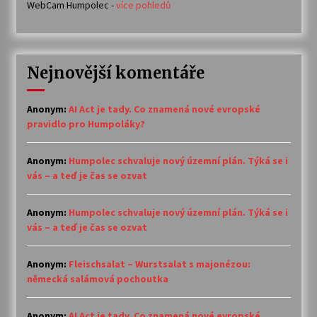
WebCam Humpolec -
více pohledů
Nejnovější komentáře
Anonym
:
AI Act je tady. Co znamená nové evropské
pravidlo pro Humpoláky?
Anonym
:
Humpolec schvaluje nový územní plán. Týká se i
vás – a teď je čas se ozvat
Anonym
:
Humpolec schvaluje nový územní plán. Týká se i
vás – a teď je čas se ozvat
Anonym
:
Fleischsalat – Wurstsalat s majonézou:
německá salámová pochoutka
Anonym
:
AI Act je tady. Co znamená nové evropské