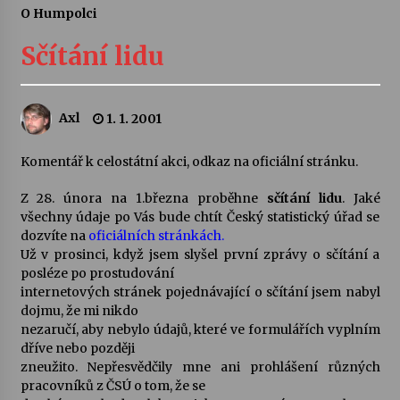
O Humpolci
Letní koncerty ve Stromovce: Ars Camerata a
Sukuba Ensemble
Sčítání lidu
4. 8. 2026
Vernisáž výstavy Josefíny Duškové: Stávám se
Axl
1. 1. 2001
kapkou
30. 7. 2026
Komentář k celostátní akci, odkaz na oficiální stránku.
Veselí muzikanti
Z 28. února na 1.března proběhne
sčítání lidu
. Jaké
30. 7. 2026
všechny údaje po Vás bude chtít Český statistický úřad se
dozvíte na
oficiálních stránkách.
Už v prosinci, když jsem slyšel první zprávy o sčítání a
posléze po prostudování
Pozvánka na integrační festival Quijotova
šedesátka: 28. 7.–1. 8. 2026
internetových stránek pojednávající o sčítání jsem nabyl
28. 7. 2026
dojmu, že mi nikdo
nezaručí, aby nebylo údajů, které ve formulářích vyplním
dříve nebo později
Letní koncerty ve Stromovce: Kolchoz a
zneužito. Nepřesvědčily mne ani prohlášení různých
Jenakaši
pracovníků z ČSÚ o tom, že se
28. 7. 2026