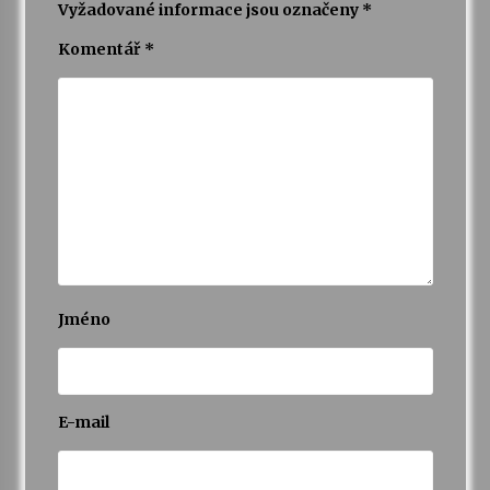
Vyžadované informace jsou označeny
*
Komentář
*
Jméno
E-mail