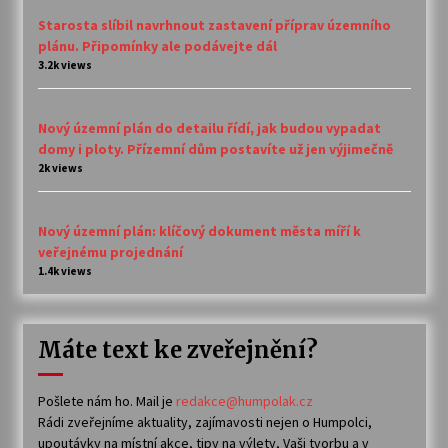
Starosta slíbil navrhnout zastavení příprav územního
plánu. Připomínky ale podávejte dál
3.2k views
Nový územní plán do detailu řídí, jak budou vypadat
domy i ploty. Přízemní dům postavíte už jen výjimečně
2k views
Nový územní plán: klíčový dokument města míří k
veřejnému projednání
1.4k views
Máte text ke zveřejnění?
Pošlete nám ho. Mail je
redakce@humpolak.cz
Rádi zveřejníme aktuality, zajímavosti nejen o Humpolci,
upoutávky na místní akce, tipy na výlety, Vaši tvorbu a v