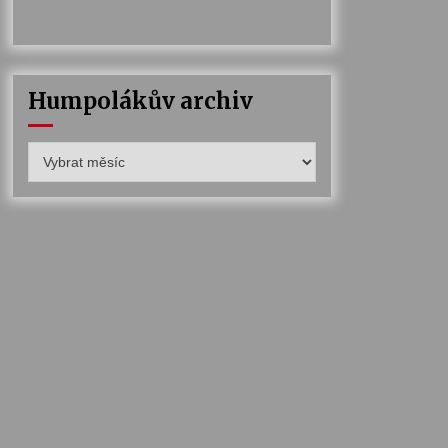
Humpolákův archiv
Humpolákův
archiv