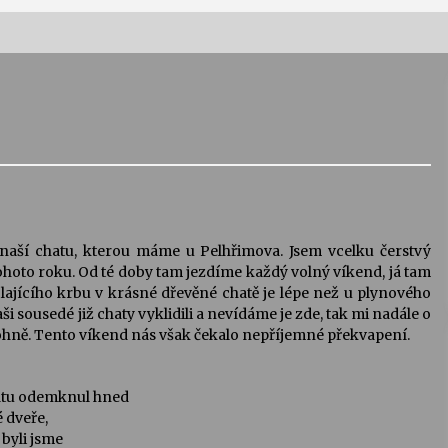
Vernisáž výstavy Josefíny Duškové:
Stávám se kapkou
30. 7. 2026
Letní koncerty ve Stromovce:
Kolchoz a Jenakaši
28. 7. 2026
 naší chatu, kterou máme u Pelhřimova. Jsem vcelku čerstvý
tohoto roku. Od té doby tam jezdíme každý volný víkend, já tam
s
Vysočinka
lajícího krbu v krásné dřevěné chatě je lépe než u plynového
17. 7. 2026
ši sousedé již chaty vyklidili a nevídáme je zde, tak mi nadále o
u ohně. Tento víkend nás však čekalo nepříjemné překvapení.
V
Varhanní recitál Michala Novenka v
hatu odemknul hned
Klášteře Želiv
 dveře,
3. 7. 2026
, byli jsme