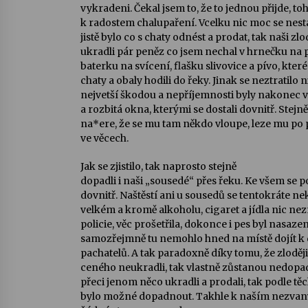
vykradeni. Čekal jsem to, že to jednou přijde, toh
k radostem chalupaření. Vcelku nic moc se nesta
jistě bylo co s chaty odnést a prodat, tak naši zl
ukradli pár peněz co jsem nechal v hrnečku na p
baterku na svícení, flašku slivovice a pívo, které
chaty a obaly hodili do řeky. Jinak se neztratilo n
nejvetší škodou a nepříjemnosti byly nakonec
a rozbitá okna, kterými se dostali dovnitř. Stejně
na*ere, že se mu tam někdo vloupe, leze mu po 
ve věcech.
Jak se zjistilo, tak naprosto stejně
dopadli i naši „sousedé“ přes řeku. Ke všem se p
dovnitř. Naštěstí ani u sousedů se tentokráte ne
velkém a kromě alkoholu, cigaret a jídla nic nez
policie, věc prošetřila, dokonce i pes byl nasazen
samozřejmně tu nemohlo hned na místě dojít k
pachatelů. A tak paradoxně díky tomu, že zloději
ceného neukradli, tak vlastně zůstanou nedopa
přeci jenom něco ukradli a prodali, tak podle těc
bylo možné dopadnout. Takhle k naším nezva