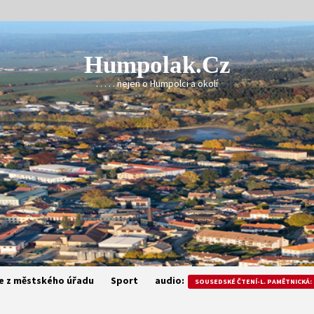
Humpolak.cz
. . . . . nejen o Humpolci a okolí
e z městského úřadu
Sport
audio:
SOUSEDSKÉ ČTENÍ-L. PAMĚTNICKÁ: 