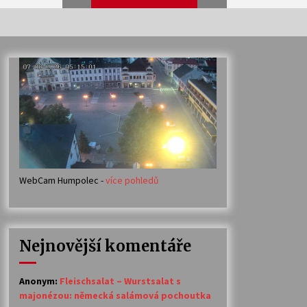
Veselí muzikanti
30. 7. 2026
Votavžatský ploty
23. 7. 2026
WebCam Humpolec -
více pohledů
Ozvěny prázdnin
14. 7. 2026
Nejnovější komentáře
Petr Adamec – Malovaný svět
30. 6. 2026
Anonym
:
Fleischsalat – Wurstsalat s
majonézou: německá salámová pochoutka