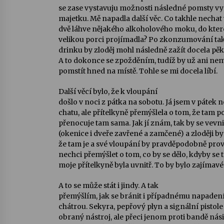
se zase vystavuju možnosti následné pomsty 
majetku. Mě napadla další věc. Co takhle nechat
dvě láhve nějakého alkoholového moku, do kter
velikou porci projímadla? Po zkonzumování ta
drinku by zloděj mohl následně zažít docela pěk
A to dokonce se zpožděním, tudíž by už ani nem
pomstít hned na místě. Tohle se mi docela líbí.
Další věcí bylo, že k vloupání
došlo v noci z pátka na sobotu. Já jsem v pátek 
chatu, ale přítelkyně přemýšlela o tom, že tam p
přenocuje tam sama. Jak jí znám, tak by se vevni
(okenice i dveře zavřené a zamčené) a zloději by 
že tam je a své vloupání by pravděpodobně prov
nechci přemýšlet o tom, co by se dělo, kdyby se 
moje přítelkyně byla uvnitř. To by bylo zajímavé
A to se může stát i jindy. A tak
přemýšlím, jak se bránit i případnému napaden
chátrou. Sekyra, pepřový plyn a signální pistole j
obraný nástroj, ale přeci jenom proti bandě nási