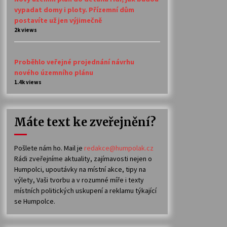
vypadat domy i ploty. Přízemní dům
postavíte už jen výjimečně
2k views
Proběhlo veřejné projednání návrhu
nového územního plánu
1.4k views
Máte text ke zveřejnění?
Pošlete nám ho. Mail je
redakce@humpolak.cz
Rádi zveřejníme aktuality, zajímavosti nejen o
Humpolci, upoutávky na místní akce, tipy na
výlety, Vaši tvorbu a v rozumné míře i texty
místních politických uskupení a reklamu týkající
se Humpolce.