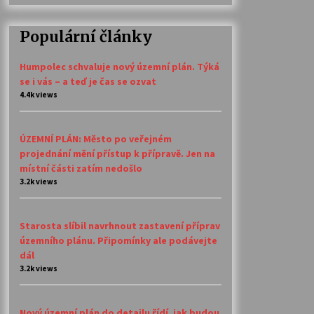
Populární články
Humpolec schvaluje nový územní plán. Týká
se i vás – a teď je čas se ozvat
4.4k views
ÚZEMNÍ PLÁN: Město po veřejném
projednání mění přístup k přípravě. Jen na
místní části zatím nedošlo
3.2k views
Starosta slíbil navrhnout zastavení příprav
územního plánu. Připomínky ale podávejte
dál
3.2k views
Nový územní plán do detailu řídí, jak budou