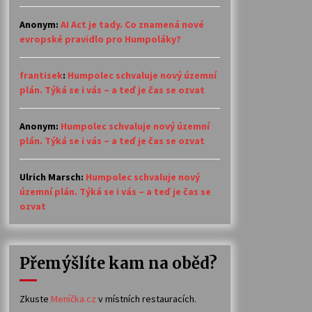
Anonym
:
AI Act je tady. Co znamená nové
evropské pravidlo pro Humpoláky?
frantisek
:
Humpolec schvaluje nový územní
plán. Týká se i vás – a teď je čas se ozvat
Anonym
:
Humpolec schvaluje nový územní
plán. Týká se i vás – a teď je čas se ozvat
Ulrich Marsch
:
Humpolec schvaluje nový
územní plán. Týká se i vás – a teď je čas se
ozvat
Přemýšlíte kam na oběd?
Zkuste
Meníčka.cz
v místních restauracích.