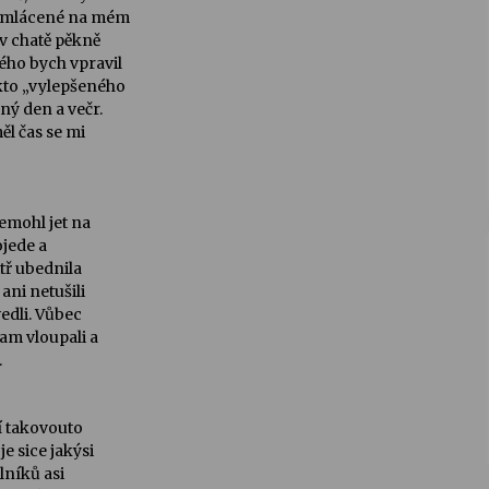
vymlácené na mém
 v chatě pěkně
ého bych vpravil
kto „vylepšeného
ný den a večr.
ěl čas se mi
nemohl jet na
ojede a
tř ubednila
ani netušili
edli. Vůbec
tam vloupali a
.
í takovouto
e sice jakýsi
lníků asi