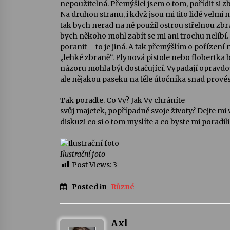
nepoužitelná. Přemýšlel jsem o tom, pořídit si zb
Na druhou stranu, i když jsou mi tito lidé velmi 
tak bych nerad na ně použil ostrou střelnou zb
bych někoho mohl zabít se mi ani trochu nelíb
poranit – to je jiná. A tak přemýšlím o pořízení 
„lehké zbraně“. Plynová pistole nebo flobertka 
názoru mohla být dostačující. Vypadají opravdo
ale nějakou paseku na těle útočníka snad prové
Tak poraďte. Co Vy? Jak Vy chráníte
svůj majetek, popřípadně svoje životy? Dejte mi 
diskuzi co si o tom myslíte a co byste mi poradili
Ilustrační foto
Post Views:
3
Posted in
Různé
Axl