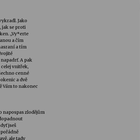
evykradl. Jako
jak se proti
oken. „Vy*erte
stanou a čím
nasraní a tím
dvojité
 napadrť. A pak
 celej vnitřek,
 všechno cenné
ě okenic a dvě
tě Vám to nakonec
no napospas zlodějům
o dopadnout
dyť jseš
i pořádně
vě, ale tady