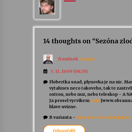
14 thoughts on “
Sezóna zlod
frantisek
napsal:
5. 11. 2009 (08:29)
Flobertka snad, plynovka je na nic. Ma
vytahnes neco takoveho, tak te zastreli
ostrou, nebo nuz, nebo teleskop – A 
Ja prosel vycvikem
tady
[www.obranna-s
hlave uvizne.
B varianta –
neni potreba mirit, jen t
Odpovědět