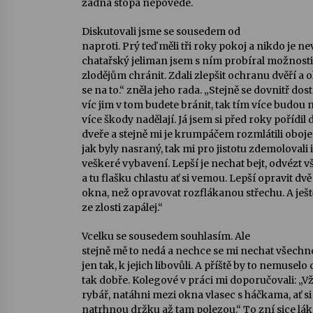
žádná stopa nepovede.
Diskutovali jsme se sousedem od
naproti. Prý teď měli tři roky pokoj a nikdo je n
chatařský jeliman jsem s ním probíral možnosti, 
zlodějům chránit. Zdali zlepšit ochranu dvěří a 
se na to.“ zněla jeho rada. „Stejně se dovnitř do
víc jim v tom budete bránit, tak tím více budou 
více škody nadělají. Já jsem si před roky pořídil 
dveře a stejně mi je krumpáčem rozmlátili oboje
jak byly nasraný, tak mi pro jistotu zdemolovali i
veškeré vybavení. Lepší je nechat bejt, odvézt
a tu flašku chlastu ať si vemou. Lepší opravit dv
okna, než opravovat rozflákanou střechu. A ješ
ze zlosti zapálej.“
Vcelku se sousedem souhlasím. Ale
stejně mě to nedá a nechce se mi nechat všech
jen tak, k jejich libovůli. A příště by to nemusel
tak dobře. Kolegové v práci mi doporučovali: „Vž
rybář, natáhni mezi okna vlasec s háčkama, ať s
natrhnou držku až tam polezou.“ To zní sice láka