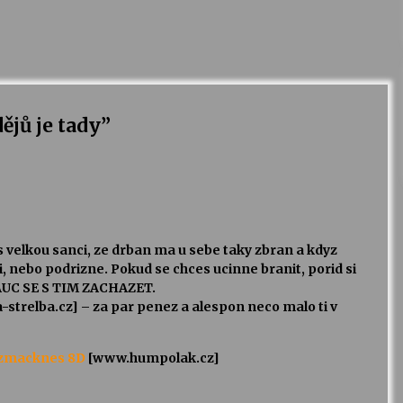
ějů je tady
”
s velkou sanci, ze drban ma u sebe taky zbran a kdyz
, nebo podrizne. Pokud se chces ucinne branit, porid si
NAUC SE S TIM ZACHAZET.
trelba.cz] – za par penez a alespon neco malo ti v
o zmacknes 8D
[www.humpolak.cz]