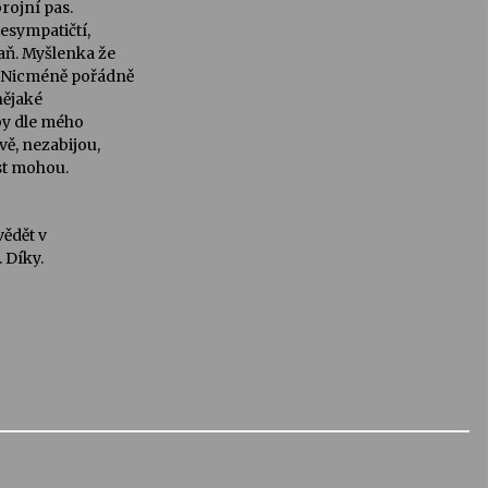
rojní pas.
nesympatičtí,
raň. Myšlenka že
í. Nicméně pořádně
nějaké
by dle mého
vě, nezabijou,
st mohou.
vědět v
. Díky.