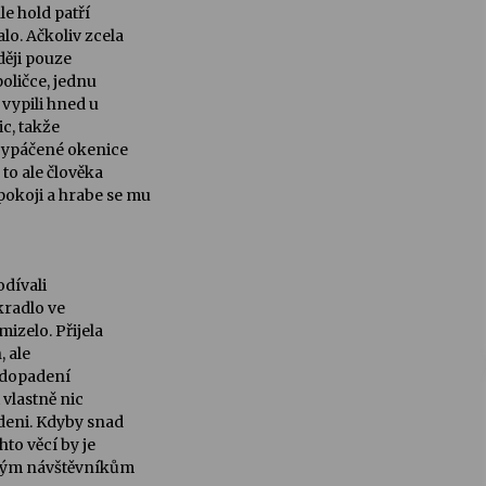
le hold patří
lo. Ačkoliv zcela
oději pouze
oličce, jednu
 vypili hned u
ic, takže
 vypáčené okenice
 to ale člověka
pokoji a hrabe se mu
odívali
kradlo ve
mizelo. Přijela
, ale
 dopadení
 vlastně nic
deni. Kdyby snad
hto věcí by je
ným návštěvníkům