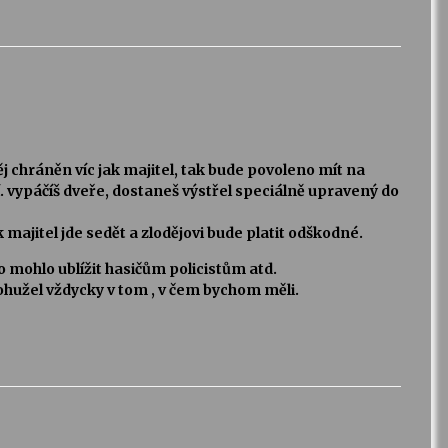
j chráněn víc jak majitel, tak bude povoleno mít na
. vypáčíš dveře, dostaneš výstřel speciálně upravený do
majitel jde sedět a zlodějovi bude platit odškodné.
 mohlo ublížit hasičům policistům atd.
bohužel vždycky v tom , v čem bychom měli.