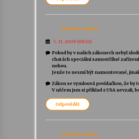
Anonym
napsal:
5. 11. 2009 (08:52)
Pokud by v našich zákonech nebyl zlodě
chatách speciální samostřílné zařízení
nohou.
Jenže to nesmí být namontované, jinak 
Zákon se vymlouvá povídačkou, že by to
V něčem jsm si příklad z USA nevzali, 
Odpovědět
Anonym
napsal: