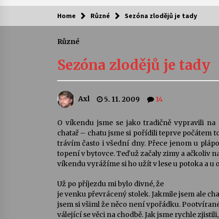
Home
Různé
Sezóna zlodějů je tady
Kam za kulturou?
Různé
Letní koncerty ve Stromovce: Ars
Camerata a Sukuba Ensemble
Sezóna zlodějů je tady
4. 8. 2026
Pozvánka na integrační festival
Axl
5. 11. 2009
14
Quijotova šedesátka: 28. 7.–1. 8.
2026
28. 7. 2026
O víkendu jsme se jako tradičně vypravili na
chatař – chatu jsme si pořídili teprve počátem 
Letní koncerty ve Stromovce: Rufu
trávím často i všední dny. Přece jenom u plápo
Miller
topení v bytovce. Teď už začaly zimy a ačkoliv na
22. 7. 2026
víkendu vyrážíme si ho užít v lese u potoka a 
Už po příjezdu mi bylo divné, že
Za kulturou kousek za Humpolec. 
je venku převrácený stolek. Jakmile jsem ale c
Želivě ožije odkaz Josefa Čapka
jsem si všiml že něco není vpořádku. Pootvírané
13. 7. 2026
válející se věci na chodbě. Jak jsme rychle zjistili