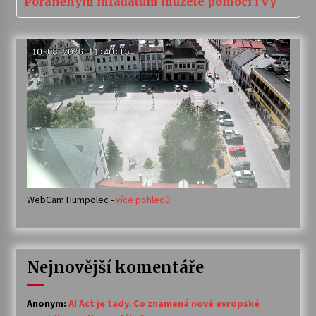
Poraněným mláďatům můžete pomoci i vy
WebCam Humpolec -
více pohledů
Nejnovější komentáře
Anonym
:
AI Act je tady. Co znamená nové evropské