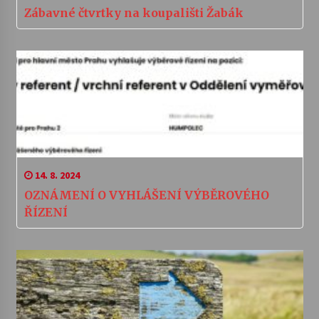
Zábavné čtvrtky na koupališti Žabák
14. 8. 2024
OZNÁMENÍ O VYHLÁŠENÍ VÝBĚROVÉHO
ŘÍZENÍ