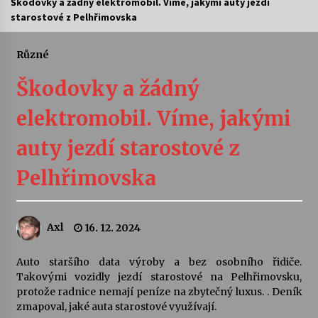
Škodovky a žádný elektromobil. Víme, jakými auty jezdí
starostové z Pelhřimovska
Divadélka pro děti: Kašpárek v dračí jeskyni
10. 8. 2026
Různé
Škodovky a žádný
Letní koncerty ve Stromovce: Ars Camerata a
Sukuba Ensemble
elektromobil. Víme, jakými
4. 8. 2026
auty jezdí starostové z
Vernisáž výstavy Josefíny Duškové: Stávám se
kapkou
Pelhřimovska
30. 7. 2026
Veselí muzikanti
Axl
16. 12. 2024
30. 7. 2026
Auto staršího data výroby a bez osobního řidiče.
Takovými vozidly jezdí starostové na Pelhřimovsku,
Pozvánka na integrační festival Quijotova
protože radnice nemají peníze na zbytečný luxus. . Deník
šedesátka: 28. 7.–1. 8. 2026
zmapoval, jaké auta starostové využívají.
28. 7. 2026