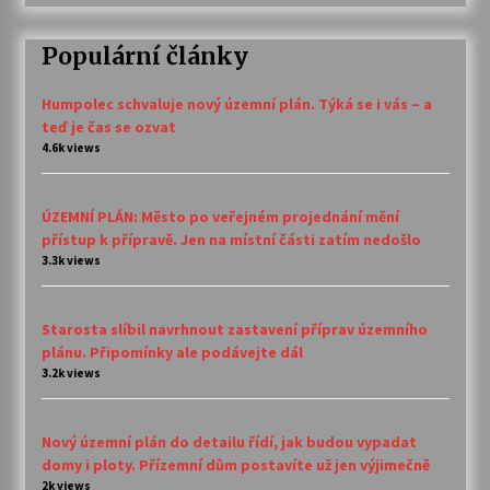
Populární články
Humpolec schvaluje nový územní plán. Týká se i vás – a
teď je čas se ozvat
4.6k views
ÚZEMNÍ PLÁN: Město po veřejném projednání mění
přístup k přípravě. Jen na místní části zatím nedošlo
3.3k views
Starosta slíbil navrhnout zastavení příprav územního
plánu. Připomínky ale podávejte dál
3.2k views
Nový územní plán do detailu řídí, jak budou vypadat
domy i ploty. Přízemní dům postavíte už jen výjimečně
2k views