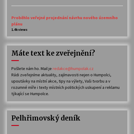
Proběhlo veřejné projednání návrhu nového územního
plánu
1.4k views
Máte text ke zveřejnění?
Pošlete nám ho. Mail je
redakce@humpolak.cz
Rádi zveřejníme aktuality, zajímavosti nejen o Humpolci,
upoutávky na místní akce, tipy na výlety, Vaši tvorbu a v
rozumné míře i texty místních politických uskupení a reklamu
týkající se Humpolce.
Pelhřimovský deník