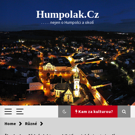
Skip
to
Humpolak.cz
content
. . . . . nejen o Humpolci a okolí
Kam za kulturou?
Home
Různé
Kam za kulturou?