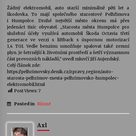
Žádný elektromobil, auto starší minimálně pěti let a
Letní koncerty ve Stromovce: Kolchoz a
škodovka. To mají společného starostové Pelhřimova
Jenakaši
i Humpolce. Druhé největší město okresu má přes
28. 7. 2026
jedenáct tisíc obyvatel. „Starosta města Humpolce pro
služební účely využívá automobil Škoda Octavia třetí
generace ve verzi s liftback s úspornou motorizací
Votavžatský ploty
1,4 TGI. Vedle benzinu umožňuje spalovat také zemní
23. 7. 2026
plyn. Je šetrnější k životními prostředí a šetří významnou
část provozních nákladů,“ uvedl mluvčí Jiří Aujezdský.
Celý článek zde:
Letní koncerty ve Stromovce: Rufus Miller
https://pelhrimovsky.denik.cz/zpravy_region/auto-
22. 7. 2026
starosta-pelhrimov-mesta-pelhrimovsko-humpolec-
elektromobil.html
Post Views:
7
Vysočinka
17. 7. 2026
Posted in
Různé
Ozvěny prázdnin
Axl
14. 7. 2026