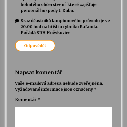
bohatého občerstvení, které zajišťuje
personál hospody U Dubu.
Sraz účastníků lampionového průvodu je ve
20.00 hod na hřišti u rybníku Rafanda.
Pořádá SDH Hněvkovice
Odpovědět
Napsat komentář
Vaše e-mailová adresa nebude zveřejněna.
Vyžadované informace jsou označeny
*
Komentář
*