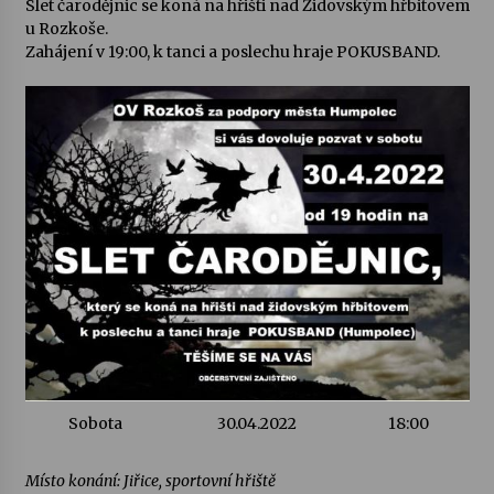
Slet čarodějnic se koná na hřišti nad Židovským hřbitovem
u Rozkoše.
Zahájení v 19:00, k tanci a poslechu hraje POKUSBAND.
Varhanní recitál Michala Novenka v Klášteře
Želiv
3. 7. 2026
Petr Adamec – Malovaný svět
30. 6. 2026
Sobota
30.04.2022
18:00
Místo konání: Jiřice, sportovní hřiště