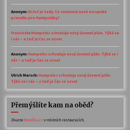
Anonym
:
AI Act je tady. Co znamená nové evropské
pravidlo pro Humpoláky?
frantisek
:
Humpolec schvaluje nový územní plán. Týká se
i vás – a teď je čas se ozvat
Anonym
:
Humpolec schvaluje nový územní plán. Týká se i
vás – a teď je čas se ozvat
Ulrich Marsch
:
Humpolec schvaluje nový územní plán.
Týká se i vás – a teď je čas se ozvat
Přemýšlíte kam na oběd?
Zkuste
Meníčka.cz
v místních restauracích.