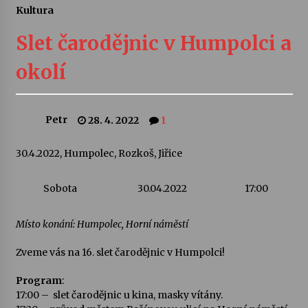
Kultura
Letní koncerty ve Stromovce: Ars Camerata a
Sukuba Ensemble
Slet čarodějnic v Humpolci a
4. 8. 2026
okolí
Vernisáž výstavy Josefíny Duškové: Stávám se
kapkou
30. 7. 2026
Petr
28. 4. 2022
1
Veselí muzikanti
30.4.2022, Humpolec, Rozkoš, Jiřice
30. 7. 2026
Sobota
30.04.2022
17:00
Pozvánka na integrační festival Quijotova
šedesátka: 28. 7.–1. 8. 2026
Místo konání: Humpolec, Horní náměstí
28. 7. 2026
Zveme vás na 16. slet čarodějnic v Humpolci!
Letní koncerty ve Stromovce: Kolchoz a
Program
:
Jenakaši
17:00 – slet čarodějnic u kina, masky vítány.
28. 7. 2026