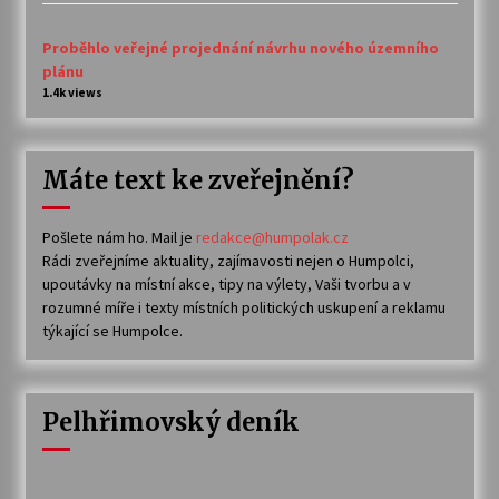
Proběhlo veřejné projednání návrhu nového územního
plánu
1.4k views
Máte text ke zveřejnění?
Pošlete nám ho. Mail je
redakce@humpolak.cz
Rádi zveřejníme aktuality, zajímavosti nejen o Humpolci,
upoutávky na místní akce, tipy na výlety, Vaši tvorbu a v
rozumné míře i texty místních politických uskupení a reklamu
týkající se Humpolce.
Pelhřimovský deník