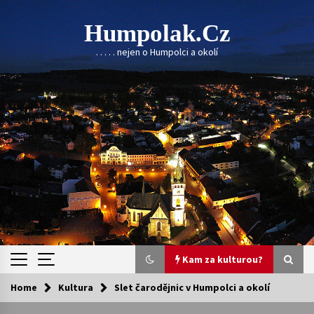
Skip
to
Humpolak.cz
content
. . . . . nejen o Humpolci a okolí
Kam za kulturou?
Home
Kultura
Slet čarodějnic v Humpolci a okolí
Kam za kulturou?