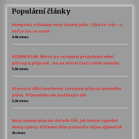
Populární články
Humpolec schvaluje nový územní plán. Týká se i vás – a
teď je čas se ozvat
4.4k views
ÚZEMNÍ PLÁN: Město po veřejném projednání mění
přístup k přípravě. Jen na místní části zatím nedošlo
3.3k views
Starosta slíbil navrhnout zastavení příprav územního
plánu. Připomínky ale podávejte dál
3.2k views
Nový územní plán do detailu řídí, jak budou vypadat
domy i ploty. Přízemní dům postavíte už jen výjimečně
2k views