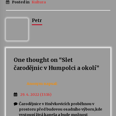
Posted in
Kultura
Petr
One thought on “
Slet
čarodějnic v Humpolci a okolí
”
Anonym
napsal:
29. 4. 2022 (13:16)
Čarodějnice v Hněvkovicích proběhnou v
prostoru před budovou osadního výboru,kde
vystoupí živá kapela a bude možnost