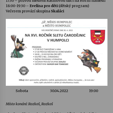
17:30 – průvod městem Rašínovou ulicí na Horní náměstí
18:00-19:30 –
Evelína pro děti
(dětský program)
Votavžatský ploty
Večerem provází skupina
Skaláci
23. 7. 2026
Letní koncerty ve Stromovce: Rufus Miller
22. 7. 2026
Vysočinka
17. 7. 2026
Ozvěny prázdnin
14. 7. 2026
Sobota
30.04.2022
19:00
Za kulturou kousek za Humpolec. V Želivě ožije
Místo konání: Rozkoš, Rozkoš
odkaz Josefa Čapka
13. 7. 2026