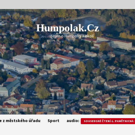
Humpolak.cz
. . . . . nejen o Humpolci a okolí
e z městského úřadu
Sport
audio:
SOUSEDSKÉ ČTENÍ-L. PAMĚTNICKÁ: 