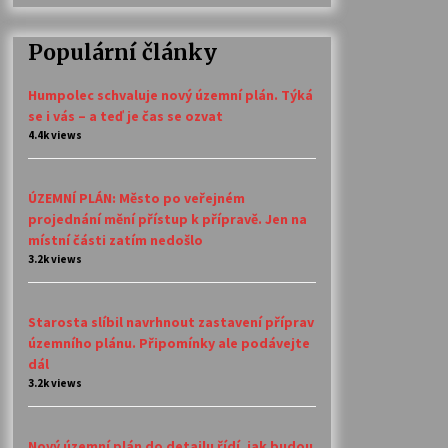
Populární články
Humpolec schvaluje nový územní plán. Týká
se i vás – a teď je čas se ozvat
4.4k views
ÚZEMNÍ PLÁN: Město po veřejném
projednání mění přístup k přípravě. Jen na
místní části zatím nedošlo
3.2k views
Starosta slíbil navrhnout zastavení příprav
územního plánu. Připomínky ale podávejte
dál
3.2k views
Nový územní plán do detailu řídí, jak budou