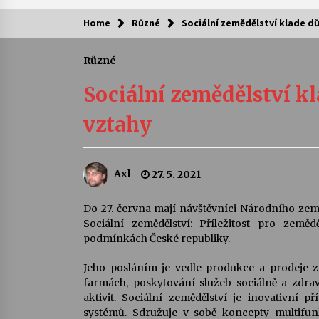
Home
Různé
Sociální zemědělství klade d
Kam za kulturou?
Různé
Letní koncerty ve Stromovce: Ars
Camerata a Sukuba Ensemble
Sociální zemědělství k
4. 8. 2026
vztahy
Pozvánka na integrační festival
Quijotova šedesátka: 28. 7.–1. 8.
2026
Axl
27. 5. 2021
28. 7. 2026
Letní koncerty ve Stromovce: Rufu
Do 27. června mají návštěvníci Národního ze
Miller
Sociální zemědělství: Příležitost pro zeměd
22. 7. 2026
podmínkách České republiky.
Jeho posláním je vedle produkce a prodeje z
Za kulturou kousek za Humpolec. 
farmách, poskytování služeb sociálně a zdr
Želivě ožije odkaz Josefa Čapka
aktivit. Sociální zemědělství je inovativní
13. 7. 2026
systémů. Sdružuje v sobě koncepty multifunk