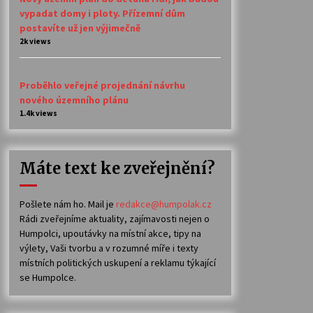
vypadat domy i ploty. Přízemní dům
postavíte už jen výjimečně
2k views
Proběhlo veřejné projednání návrhu
nového územního plánu
1.4k views
Máte text ke zveřejnění?
Pošlete nám ho. Mail je
redakce@humpolak.cz
Rádi zveřejníme aktuality, zajímavosti nejen o
Humpolci, upoutávky na místní akce, tipy na
výlety, Vaši tvorbu a v rozumné míře i texty
místních politických uskupení a reklamu týkající
se Humpolce.