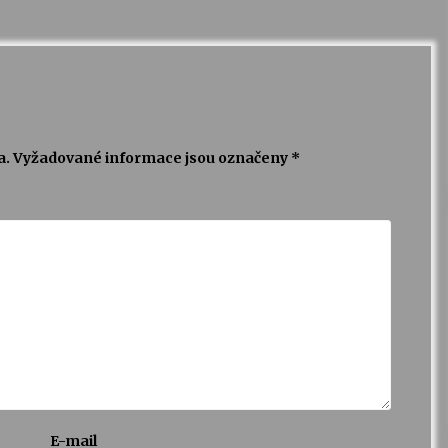
a.
Vyžadované informace jsou označeny
*
E-mail