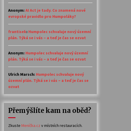
Anonym
:
AI Act je tady. Co znamená nové
evropské pravidlo pro Humpoláky?
frantisek
:
Humpolec schvaluje nový územní
plán. Týká se i vás – a teď je čas se ozvat
Anonym
:
Humpolec schvaluje nový územní
plán. Týká se i vás – a teď je čas se ozvat
Ulrich Marsch
:
Humpolec schvaluje nový
územní plán. Týká se i vás – a teď je čas se
ozvat
Přemýšlíte kam na oběd?
Zkuste
Meníčka.cz
v místních restauracích.