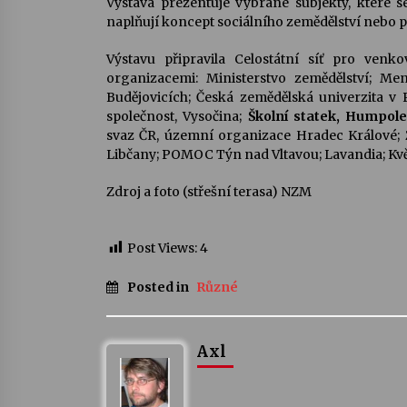
Výstava prezentuje vybrané subjekty, které s
naplňují koncept sociálního zemědělství nebo př
Výstavu připravila Celostátní síť pro venk
organizacemi: Ministerstvo zemědělství; Men
Budějovicích; Česká zemědělská univerzita v
společnost, Vysočina;
Školní statek, Humpol
svaz ČR, územní organizace Hradec Králové; 
Libčany; POMOC Týn nad Vltavou; Lavandia; Kvě
Zdroj a foto (střešní terasa) NZM
Post Views:
4
Posted in
Různé
Axl