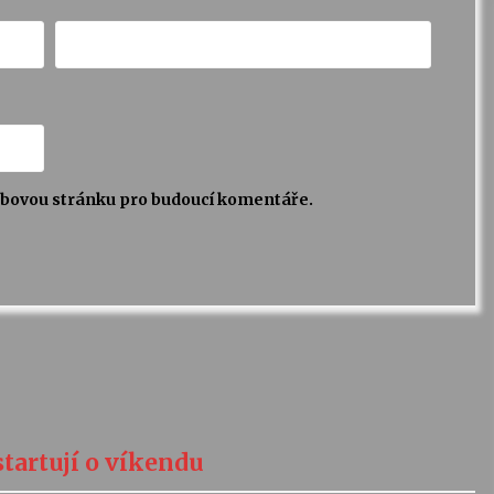
webovou stránku pro budoucí komentáře.
tartují o víkendu