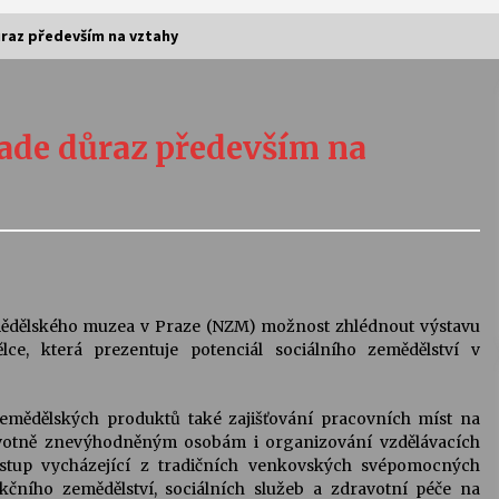
ůraz především na vztahy
Vernisáž výstavy Josefíny Duškové:
Stávám se kapkou
lade důraz především na
30. 7. 2026
Letní koncerty ve Stromovce:
Kolchoz a Jenakaši
28. 7. 2026
s
Vysočinka
mědělského muzea v Praze (NZM) možnost zhlédnout výstavu
17. 7. 2026
ělce, která prezentuje potenciál sociálního zemědělství v
emědělských produktů také zajišťování pracovních míst na
V
Varhanní recitál Michala Novenka v
avotně znevýhodněným osobám i organizování vzdělávacích
Klášteře Želiv
 přístup vycházející z tradičních venkovských svépomocných
3. 7. 2026
čního zemědělství, sociálních služeb a zdravotní péče na