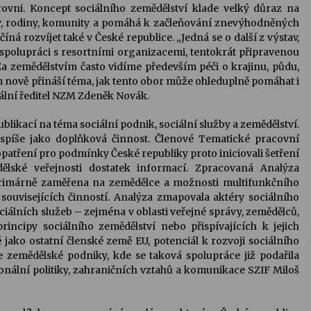
úrovni. Koncept sociálního zemědělství klade velký důraz na
rmy, rodiny, komunity a pomáhá k začleňování znevýhodněných
ná rozvíjet také v České republice. „Jedná se o další z výstav,
spolupráci s resortními organizacemi, tentokrát připravenou
 zemědělstvím často vidíme především péči o krajinu, půdu,
nám nově přináší téma, jak tento obor může ohleduplně pomáhat i
erální ředitel NZM Zdeněk Novák.
blikací na téma sociální podnik, sociální služby a zemědělství.
o spíše jako doplňková činnost. Členové Tematické pracovní
patření pro podmínky České republiky proto iniciovali šetření
lské veřejnosti dostatek informací. Zpracovaná Analýza
primárně zaměřena na zemědělce a možnosti multifunkčního
 souvisejících činností. Analýza zmapovala aktéry sociálního
ociálních služeb – zejména v oblasti veřejné správy, zemědělců,
rincipy sociálního zemědělství nebo přispívajících k jejich
 jako ostatní členské země EU, potenciál k rozvoji sociálního
e zemědělské podniky, kde se taková spolupráce již podařila
gionální politiky, zahraničních vztahů a komunikace SZIF Miloš