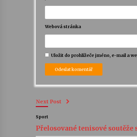
Webová stránka
Uložit do prohlížeče jméno, e-mail a 
Next Post
Sport
Přelosované tenisové soutěže s