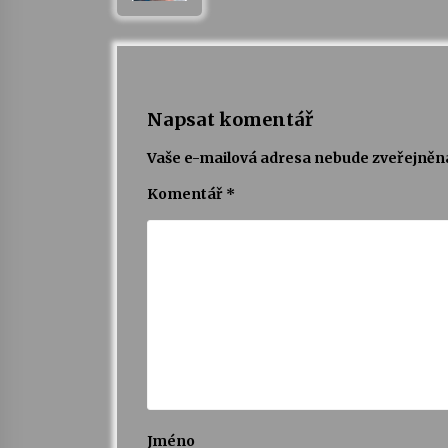
Napsat komentář
Vaše e-mailová adresa nebude zveřejněn
Komentář
*
Jméno