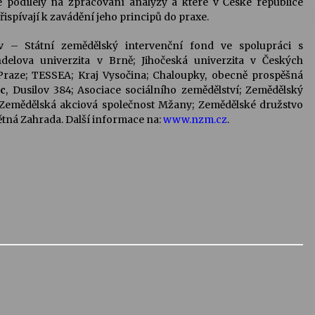
e podílely na zpracování analýzy a které v České republice
ispívají k zavádění jeho principů do praxe.
ov – Státní zemědělský intervenční fond ve spolupráci s
delova univerzita v Brně; Jihočeská univerzita v Českých
 Praze; TESSEA; Kraj Vysočina; Chaloupky, obecně prospěšná
ec
, Dusilov 384; Asociace sociálního zemědělství; Zemědělský
Zemědělská akciová společnost Mžany; Zemědělské družstvo
tná Zahrada. Další informace na:
www.nzm.cz
.