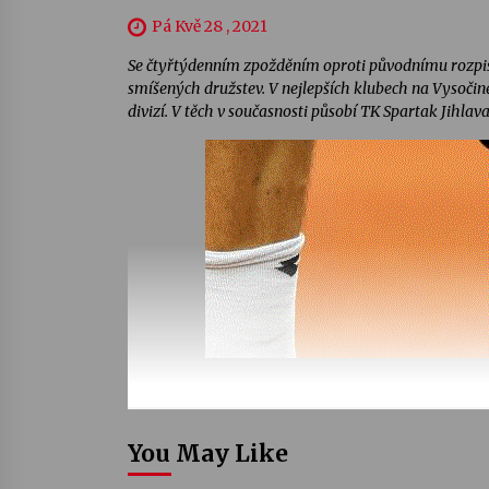
Pá Kvě 28 , 2021
Se čtyřtýdenním zpožděním oproti původnímu rozpis
smíšených družstev. V nejlepších klubech na Vysočině
divizí. V těch v současnosti působí TK Spartak Jihla
You May Like