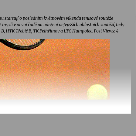
u startují o posledním květnovém víkendu tenisové soutěže
 myslí v první řadě na udržení nejvyšších oblastních soutěží, tedy
va B, HTK Třebíč B, TK Pelhřimov a LTC Humpolec. Post Views: 4