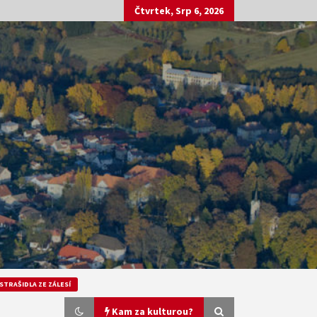
Čtvrtek, Srp 6, 2026
STRAŠIDLA ZE ZÁLESÍ
Kam za kulturou?