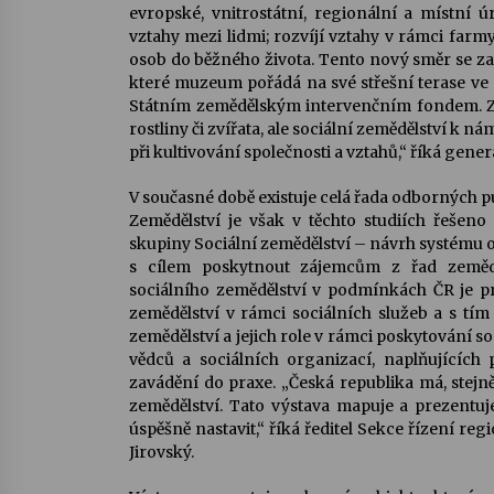
evropské, vnitrostátní, regionální a místní 
vztahy mezi lidmi; rozvíjí vztahy v rámci fa
osob do běžného života. Tento nový směr se začí
které muzeum pořádá na své střešní terase ve 
Státním zemědělským intervenčním fondem. Za
rostliny či zvířata, ale sociální zemědělství k 
při kultivování společnosti a vztahů,“ říká gen
V současné době existuje celá řada odborných pu
Zemědělství je však v těchto studiích řešen
skupiny Sociální zemědělství – návrh systému o
s cílem poskytnout zájemcům z řad zemědě
sociálního zemědělství v podmínkách ČR je 
zemědělství v rámci sociálních služeb a s tím
zemědělství a jejich role v rámci poskytování s
vědců a sociálních organizací, naplňujících p
zavádění do praxe. „Česká republika má, stejně
zemědělství. Tato výstava mapuje a prezentuj
úspěšně nastavit,“ říká ředitel Sekce řízení re
Jirovský.