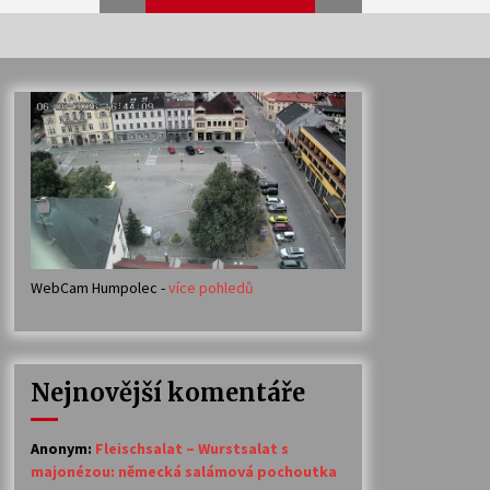
Veselí muzikanti
30. 7. 2026
Votavžatský ploty
23. 7. 2026
WebCam Humpolec -
více pohledů
Ozvěny prázdnin
14. 7. 2026
Nejnovější komentáře
Petr Adamec – Malovaný svět
30. 6. 2026
Anonym
:
Fleischsalat – Wurstsalat s
majonézou: německá salámová pochoutka