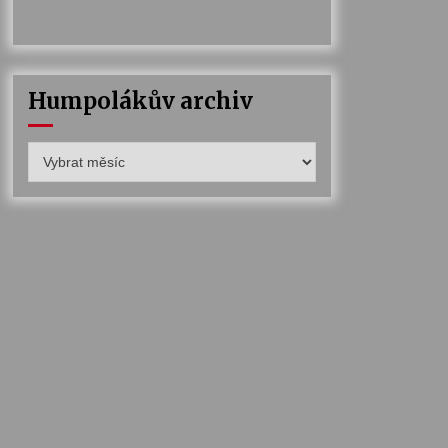
Humpolákův archiv
Humpolákův
archiv