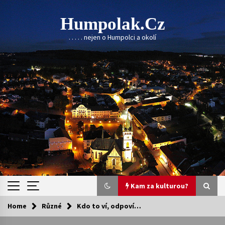
Skip
to
Humpolak.cz
content
. . . . . nejen o Humpolci a okolí
Kam za kulturou?
Home
Různé
Kdo to ví, odpoví…
Kam za kulturou?