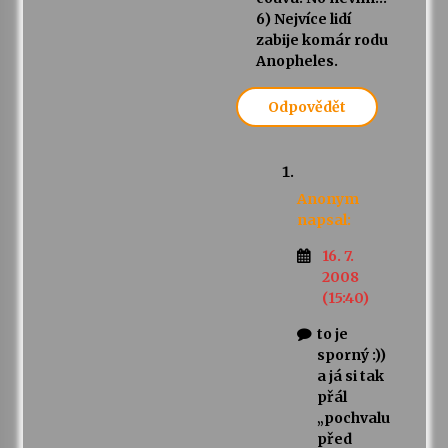
6) Nejvíce lidí
zabije komár rodu
Anopheles.
Odpovědět
Anonym
napsal:
16. 7.
2008
(15:40)
to je
sporný :))
a já si tak
přál
„pochvalu
před