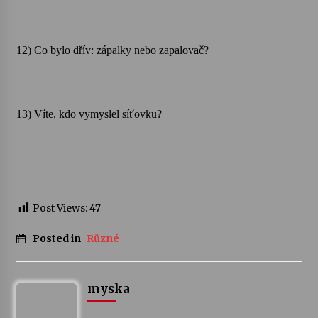
12) Co bylo dřív: zápalky nebo zapalovač?
13) Víte, kdo vymyslel síťovku?
Post Views:
47
Posted in
Různé
myska