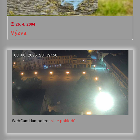
26. 4. 2004
Výzva
WebCam Humpolec -
více pohledů