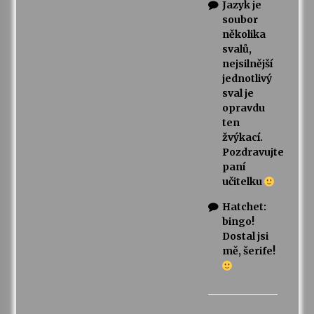
Jazyk je
soubor
několika
svalů,
nejsilnější
jednotlivý
sval je
opravdu
ten
žvýkací.
Pozdravujte
paní
učitelku
Hatchet:
bingo!
Dostal jsi
mě, šerife!