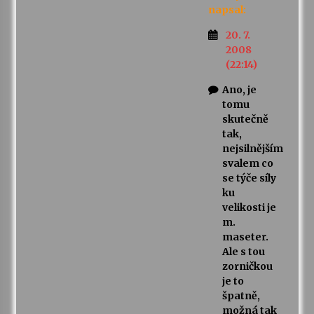
napsal:
20. 7.
2008
(22:14)
Ano, je
tomu
skutečně
tak,
nejsilnějším
svalem co
se týče síly
ku
velikosti je
m.
maseter.
Ale s tou
zorničkou
je to
špatně,
možná tak