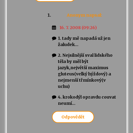
Anonym
napsal:
16. 7. 2008 (09:26)
1. tady mě napadá už jen
žaludek…
2. Nejsilnější sval lidského
těla by měl být
jazyk,největší maximus
gluteus(velký hýždový) a
nejmenší třmínkový(v
uchu)
4. krokodýl opravdu couvat
neumí…
Odpovědět