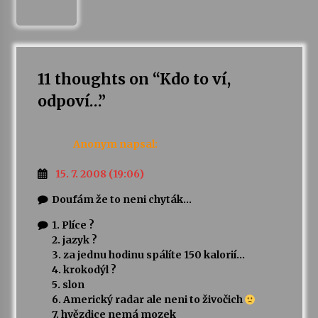
11 thoughts on “
Kdo to ví,
odpoví…
”
Anonym
napsal:
15. 7. 2008 (19:06)
Doufám že to neni chyták…
1. Plíce ?
2. jazyk ?
3. za jednu hodinu spálíte 150 kalorií…
4. krokodýl ?
5. slon
6. Americký radar ale neni to živočich
7. hvězdice nemá mozek