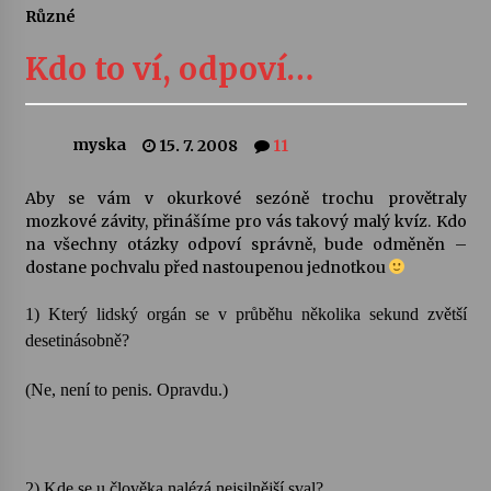
Různé
Letní koncerty ve Stromovce: Ars Camerata a
Sukuba Ensemble
Kdo to ví, odpoví…
4. 8. 2026
Vernisáž výstavy Josefíny Duškové: Stávám se
myska
15. 7. 2008
11
kapkou
30. 7. 2026
Aby se vám v okurkové sezóně trochu provětraly
mozkové závity, přinášíme pro vás takový malý kvíz. Kdo
Veselí muzikanti
na všechny otázky odpoví správně, bude odměněn –
30. 7. 2026
dostane pochvalu před nastoupenou jednotkou
1) Který lidský orgán se v průběhu několika sekund zvětší
Pozvánka na integrační festival Quijotova
desetinásobně?
šedesátka: 28. 7.–1. 8. 2026
28. 7. 2026
(Ne, není to penis. Opravdu.)
Letní koncerty ve Stromovce: Kolchoz a
Jenakaši
28. 7. 2026
2) Kde se u člověka nalézá nejsilnější sval?