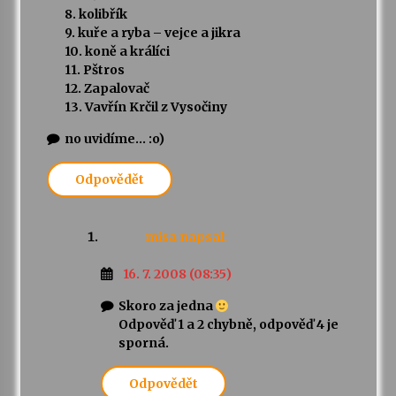
8. kolibřík
9. kuře a ryba – vejce a jikra
10. koně a králíci
11. Pštros
12. Zapalovač
13. Vavřín Krčil z Vysočiny
no uvidíme… :o)
Odpovědět
misa
napsal:
16. 7. 2008 (08:35)
Skoro za jedna
Odpověď 1 a 2 chybně, odpověď 4 je
sporná.
Odpovědět