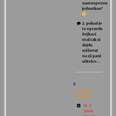
nastoupenou
jednotkou“
2. pokud je
to opravdu
žvýkací
sval tak si
dojdu
stěžovat
na zš paní
učitelce…
hatchet
napsal:
16. 7.
2008