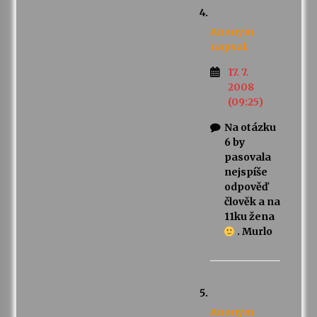
Anonym
napsal:
17. 7.
2008
(09:25)
Na otázku
6 by
pasovala
nejspíše
odpověď
člověk a na
11ku žena
. Murlo
Anonym