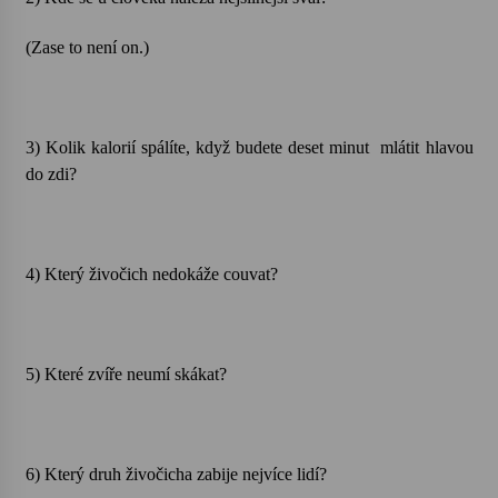
(Zase to není on.)
Votavžatský ploty
23. 7. 2026
3) Kolik kalorií spálíte, když budete deset minut
mlátit hlavou
Letní koncerty ve Stromovce: Rufus Miller
22. 7. 2026
do zdi?
Vysočinka
17. 7. 2026
4) Který živočich nedokáže couvat?
Ozvěny prázdnin
5) Které zvíře neumí skákat?
14. 7. 2026
Za kulturou kousek za Humpolec. V Želivě ožije
odkaz Josefa Čapka
6) Který druh živočicha zabije nejvíce lidí?
13. 7. 2026