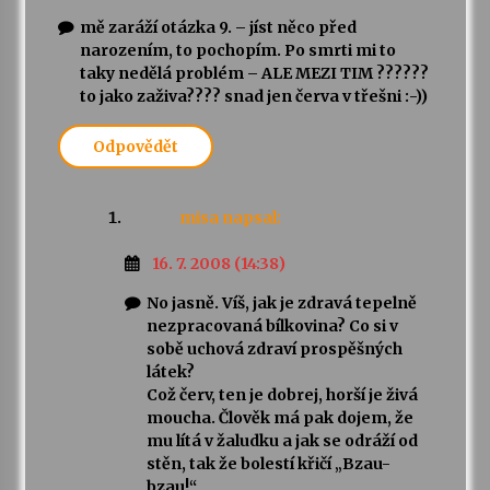
mě zaráží otázka 9. – jíst něco před
narozením, to pochopím. Po smrti mi to
taky nedělá problém – ALE MEZI TIM ??????
to jako zaživa???? snad jen červa v třešni :-))
Odpovědět
misa
napsal:
16. 7. 2008 (14:38)
No jasně. Víš, jak je zdravá tepelně
nezpracovaná bílkovina? Co si v
sobě uchová zdraví prospěšných
látek?
Což červ, ten je dobrej, horší je živá
moucha. Člověk má pak dojem, že
mu lítá v žaludku a jak se odráží od
stěn, tak že bolestí křičí „Bzau-
bzau!“