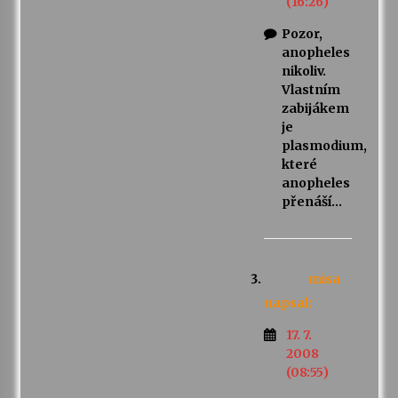
(16:26)
Pozor,
anopheles
nikoliv.
Vlastním
zabijákem
je
plasmodium,
které
anopheles
přenáší…
misa
napsal:
17. 7.
2008
(08:55)