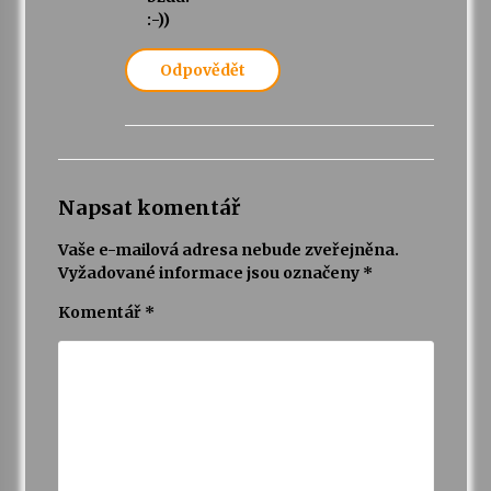
:-))
Odpovědět
Napsat komentář
Vaše e-mailová adresa nebude zveřejněna.
Vyžadované informace jsou označeny
*
Komentář
*