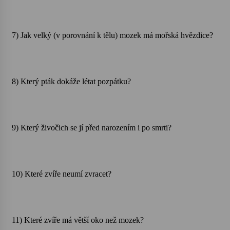
Varhanní recitál Michala Novenka v Klášteře
Želiv
7) Jak velký (v porovnání k tělu) mozek má mořská hvězdice?
3. 7. 2026
Petr Adamec – Malovaný svět
8) Který pták dokáže létat pozpátku?
30. 6. 2026
9) Který živočich se jí před narozením i po smrti?
10) Které zvíře neumí zvracet?
11) Které zvíře má větší oko než mozek?