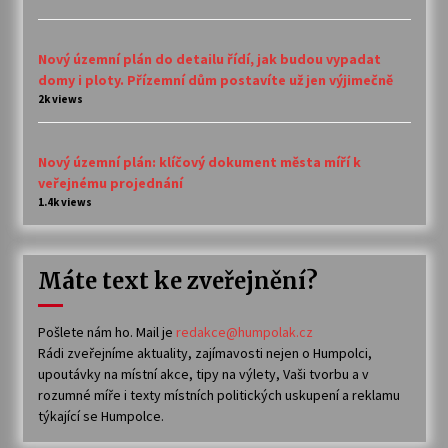
Nový územní plán do detailu řídí, jak budou vypadat
domy i ploty. Přízemní dům postavíte už jen výjimečně
2k views
Nový územní plán: klíčový dokument města míří k
veřejnému projednání
1.4k views
Máte text ke zveřejnění?
Pošlete nám ho. Mail je
redakce@humpolak.cz
Rádi zveřejníme aktuality, zajímavosti nejen o Humpolci,
upoutávky na místní akce, tipy na výlety, Vaši tvorbu a v
rozumné míře i texty místních politických uskupení a reklamu
týkající se Humpolce.