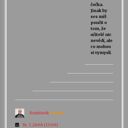
čočka.
Jinak by
ses měl
poučit o
tom, že
učitelé nic
nevědí, ale
co mohou
si vymyslí.
frantisek
napsal:
16. 7. 2008 (13:09)