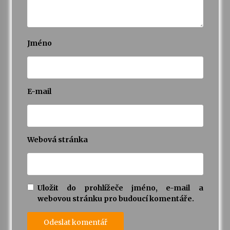
Jméno
E-mail
Webová stránka
Uložit do prohlížeče jméno, e-mail a
webovou stránku pro budoucí komentáře.