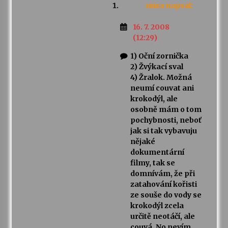
misa
napsal:
16. 7. 2008
(12:29)
1) Oční zornička
2) Žvýkací sval
4) Žralok. Možná
neumí couvat ani
krokodýl, ale
osobně mám o tom
pochybnosti, neboť
jak si tak vybavuju
nějaké
dokumentární
filmy, tak se
domnívám, že při
zatahování kořisti
ze souše do vody se
krokodýl zcela
určitě neotáčí, ale
couvá. No nevím…