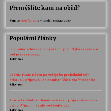
Přemýšlíte kam na oběd?
Zkuste
Meníčka.cz
v místních restauracích.
Populární články
Humpolec schvaluje nový územní plán. Týká se i vás – a
teď je čas se ozvat
4.5k views
ÚZEMNÍ PLÁN: Město po veřejném projednání mění
přístup k přípravě. Jen na místní části zatím nedošlo
3.3k views
Starosta slíbil navrhnout zastavení příprav územního
plánu. Připomínky ale podávejte dál
3.2k views