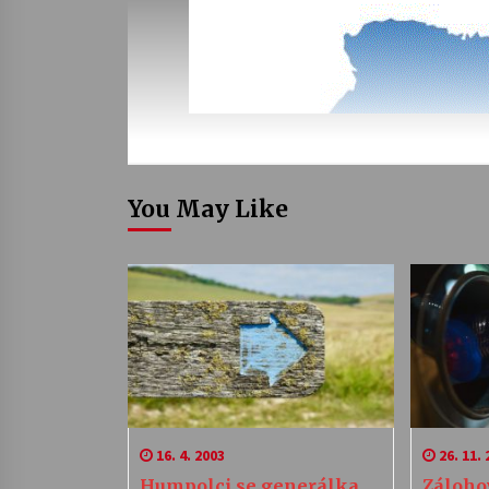
You May Like
16. 4. 2003
26. 11. 
Humpolci se generálka
Záloho