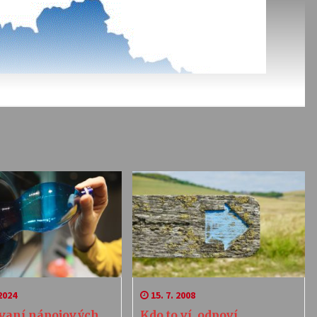
2024
15. 7. 2008
vaní nápojových
Kdo to ví, odpoví…