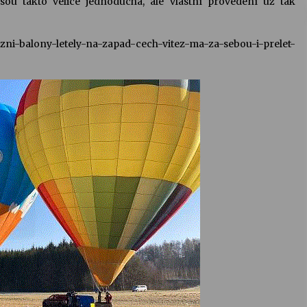
 jsou takto velice jednoduchá, ale vlastní provedení už tak
ezni-balony-letely-na-zapad-cech-vitez-ma-za-sebou-i-prelet-