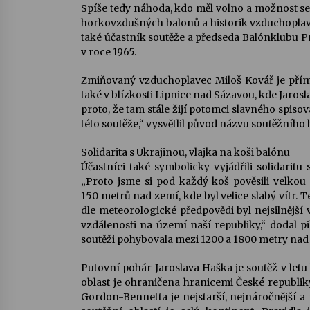
Spíše tedy náhoda, kdo měl volno a možnost se 
horkovzdušných balonů a historik vzduchoplavb
také účastník soutěže a předseda Balónklubu P
v roce 1965.
Zmiňovaný vzduchoplavec Miloš Kovář je přímo
také v blízkosti Lipnice nad Sázavou, kde Jarosl
proto, že tam stále žijí potomci slavného spiso
této soutěže,“ vysvětlil původ názvu soutěžního
Solidarita s Ukrajinou, vlajka na koši balónu
Účastníci také symbolicky vyjádřili solidaritu
„Proto jsme si pod každý koš pověsili velkou u
150 metrů nad zemí, kde byl velice slabý vítr. T
dle meteorologické předpovědi byl nejsilnější
vzdálenosti na území naší republiky,“ dodal pi
soutěži pohybovala mezi 1200 a 1800 metry na
Putovní pohár Jaroslava Haška je soutěž v let
oblast je ohraničena hranicemi České republik
Gordon-Bennetta je nejstarší, nejnáročnější a 