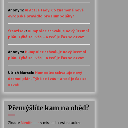
Anonym
:
AI Act je tady. Co znamená nové
evropské pravidlo pro Humpoláky?
frantisek
:
Humpolec schvaluje nový územní
plán. Týká se i vás – a teď je čas se ozvat
Anonym
:
Humpolec schvaluje nový územní
plán. Týká se i vás – a teď je čas se ozvat
Ulrich Marsch
:
Humpolec schvaluje nový
územní plán. Týká se i vás – a teď je čas se
ozvat
Přemýšlíte kam na oběd?
Zkuste
Meníčka.cz
v místních restauracích.