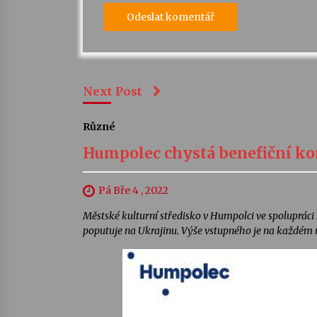
Next Post
Různé
Humpolec chystá benefiční ko
Pá Bře 4 , 2022
Městské kulturní středisko v Humpolci ve spolupráci
poputuje na Ukrajinu. Výše vstupného je na každém n