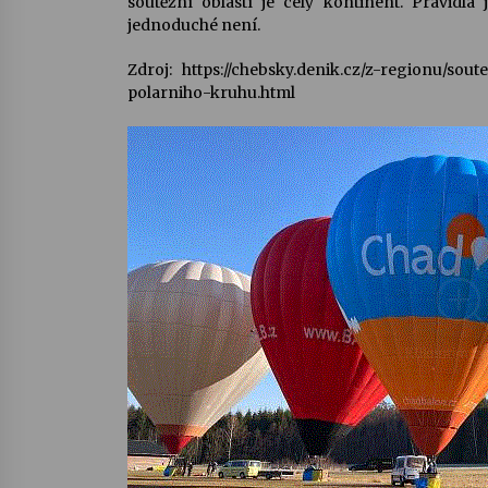
soutěžní oblastí je celý kontinent. Pravidla
jednoduché není.
Zdroj: https://chebsky.denik.cz/z-regionu/sout
polarniho-kruhu.html