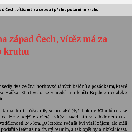
ad Čech, vítěz má za sebou i přelet polárního kruhu
Vernisáž výstavy Josefíny Duškové:
Stávám se kapkou
na západ Čech, vítěz má za
30. 7. 2026
o kruhu
Letní koncerty ve Stromovce:
Kolchoz a Jenakaši
28. 7. 2026
s
Vysočinka
osedly dva ze čtyř horkovzdušných balónů s posádkami, které
17. 7. 2026
a Haška. Startovalo se v neděli na letišti Kejžlice nedaleko
ů.
 konal loni a účastnily se ho také čtyři balony. Minulý rok se
V
Varhanní recitál Michala Novenka v
 co lze z Kejžlic doletět. Vítěz David Línek s balonem OK-
Klášteře Želiv
vzdálenosti 245 km. „O letošní ročník byl větší zájem, ale měli
3. 7. 2026
dařilo letět až na čtvrtý termín, a tak opět byla nízká účast.