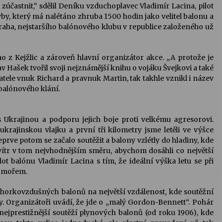
zúčastnit,“ sdělil Deníku vzduchoplavec Vladimír Lacina, pilot
y, který má nalétáno zhruba 1500 hodin jako velitel balonu a
raha, nejstaršího balónového klubu v republice založeného už
 z Kejžlic a zároveň hlavní organizátor akce. „A protože je
av Hašek tvořil svoji nejznámější knihu o vojáku Švejkovi a také
vatele vnuk Richard a pravnuk Martin, tak takhle vznikl i název
 balónového klání.
 s Ukrajinou a podporu jejich boje proti velkému agresorovi.
krajinskou vlajku a první tři kilometry jsme letěli ve výšce
eprve potom se začalo soutěžit a balony vzlétly do hladiny, kde
 vítr v tom nejvhodnějším směru, abychom dosáhli co největší
lot balónu Vladimír Lacina s tím, že ideální výška letu se při
d mořem.
u horkovzdušných balonů na největší vzdálenost, kde soutěžní
y. Organizátoři uvádí, že jde o „malý Gordon-Bennett“. Pohár
nejprestižnější soutěží plynových balonů (od roku 1906), kde