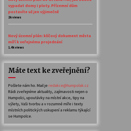
vypadat domy i ploty. Přízemní dům
postavíte už jen výjimečně
2k views
Nový územní plán: klíčový dokument města
míří k veřejnému projednání
1.4k views
Máte text ke zveřejnění?
Pošlete nám ho. Mail je
redakce@humpolak.cz
Rádi zveřejníme aktuality, zajímavosti nejen o
Humpolci, upoutávky na místní akce, tipy na
výlety, Vaši tvorbu a v rozumné míře i texty
místních politických uskupení a reklamu týkající
se Humpolce.