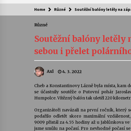
Home
Různé
Soutěžní balóny letěly na záp
Kam za kulturou?
Různé
Letní koncerty ve Stromovce: Ars
Camerata a Sukuba Ensemble
Soutěžní balóny letěly 
4. 8. 2026
sebou i přelet polárníh
Pozvánka na integrační festival
Quijotova šedesátka: 28. 7.–1. 8.
2026
Axl
4. 3. 2022
28. 7. 2026
Letní koncerty ve Stromovce: Rufu
Cheb a Konstantinovy Lázně byla místa, kam d
Miller
se účastnily soutěže o Putovní pohár Jaroslav
22. 7. 2026
Humpolce. Vítězný balón tak uletěl 220 kilometr
Organizátoři navázali na první ročník, který se
Za kulturou kousek za Humpolec. 
podařilo odletět skoro maximální vzdálenost,
Želivě ožije odkaz Josefa Čapka
9009 přistál za 4.55 hodiny až u Jablůnkova ve 
13. 7. 2026
jsme smůlu na počasí. Pro nevhodné počasí se po