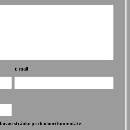
E-mail
webovou stránku pro budoucí komentáře.