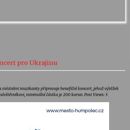
ncert pro Ukrajinu
 s místními muzikanty připravuje benefiční koncert, jehož výtěžek
ávštěvníkovi, minimální částka je 200 korun. Post Views: 3