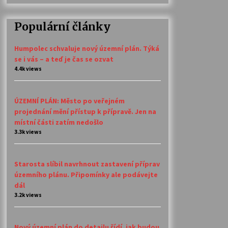
Populární články
Humpolec schvaluje nový územní plán. Týká
se i vás – a teď je čas se ozvat
4.4k views
ÚZEMNÍ PLÁN: Město po veřejném
projednání mění přístup k přípravě. Jen na
místní části zatím nedošlo
3.3k views
Starosta slíbil navrhnout zastavení příprav
územního plánu. Připomínky ale podávejte
dál
3.2k views
Nový územní plán do detailu řídí, jak budou