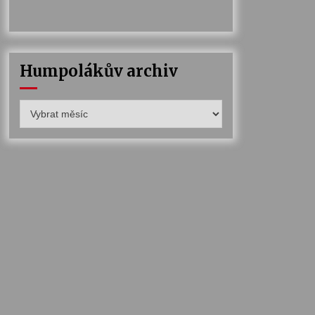
Humpolákův archiv
Humpolákův
archiv