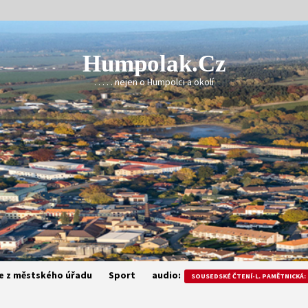
Humpolak.cz
. . . . . nejen o Humpolci a okolí
e z městského úřadu
Sport
audio:
SOUSEDSKÉ ČTENÍ-L. PAMĚTNICKÁ: 