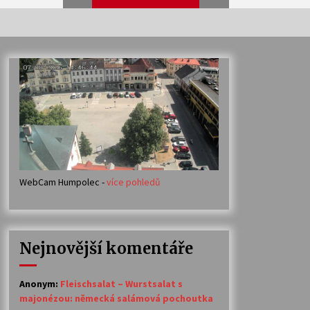
Veselí muzikanti
30. 7. 2026
Votavžatský ploty
23. 7. 2026
WebCam Humpolec -
více pohledů
Ozvěny prázdnin
14. 7. 2026
Nejnovější komentáře
Petr Adamec – Malovaný svět
30. 6. 2026
Anonym
:
Fleischsalat – Wurstsalat s
majonézou: německá salámová pochoutka