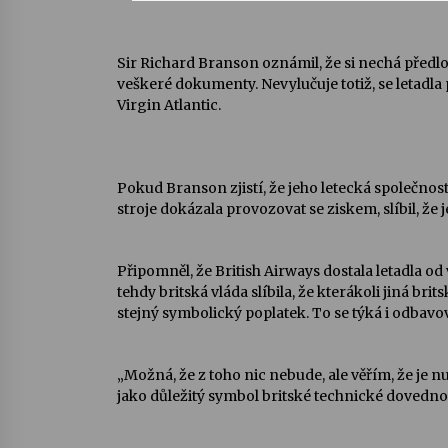
Sir Richard Branson oznámil, že si nechá předlo
veškeré dokumenty. Nevylučuje totiž, se letadla
Virgin Atlantic.
Pokud Branson zjistí, že jeho letecká společnost
stroje dokázala provozovat se ziskem, slíbil, že 
Připomněl, že British Airways dostala letadla od 
tehdy britská vláda slíbila, že kterákoli jiná bri
stejný symbolický poplatek. To se týká i odbavo
„Možná, že z toho nic nebude, ale věřím, že je n
jako důležitý symbol britské technické dovednost