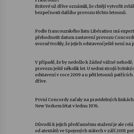
Francouzi i
Britové už dříve oznámili, že chtějí vytvořit zv
bezpečnosti dalšího provozu těchto letounů.
Podle francouzského listu Libération má expert
přehodnotit datum zastavení provozu Concordů.
svorně tvrdily, že jejich odstavení ještě není na
V případě, že by nedošlo k žádné vážné nehodě,
provozu ještě několik let. U sedmi strojů britsk
odstavení v roce 2009 a u pěti letounů patřících
dříve.
První Concordy začaly na pravidelných linkách 
New Yorkem létat v lednu 1976.
Důvodů k jejich předčasnému stažení je ale celá
od atentátů ve Spojených státech v září 2001 po