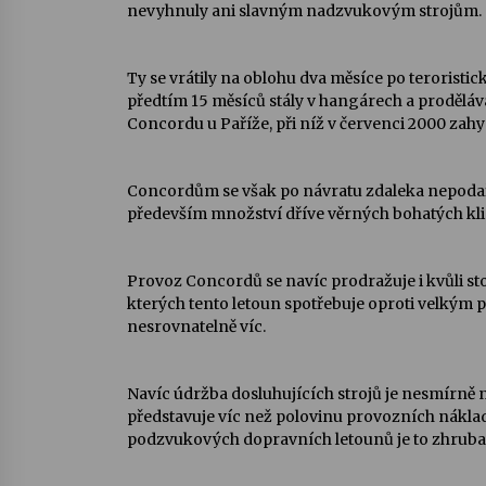
nevyhnuly ani slavným nadzvukovým strojům.
Ty se vrátily na oblohu dva měsíce po teroristi
předtím 15 měsíců stály v hangárech a proděláv
Concordu u Paříže, při níž v červenci 2000 zahyn
Concordům se však po návratu zdaleka nepodařil
především množství dříve věrných bohatých kli
Provoz Concordů se navíc prodražuje i kvůli 
kterých tento letoun spotřebuje oproti velký
nesrovnatelně víc.
Navíc údržba dosluhujících strojů je nesmírně 
představuje víc než polovinu provozních náklad
podzvukových dopravních letounů je to zhruba 