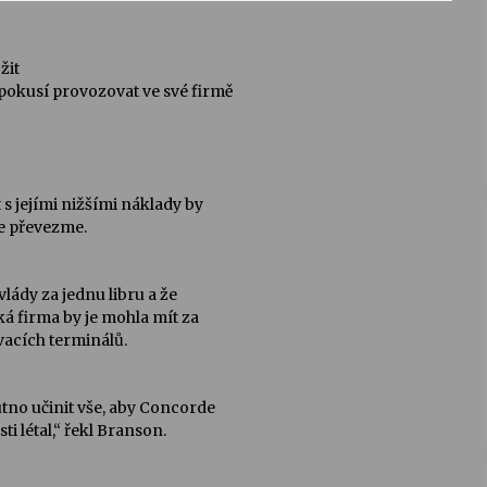
žit
 pokusí provozovat ve své firmě
 s jejími nižšími náklady by
je převezme.
vlády za jednu libru a že
tská firma by je mohla mít za
vacích terminálů.
utno učinit vše, aby Concorde
i létal,“ řekl Branson.