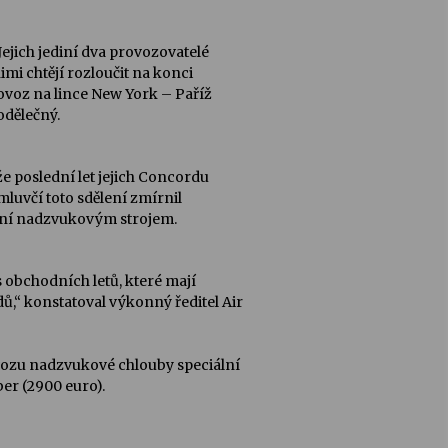
Jejich jediní dva provozovatelé
imi chtějí rozloučit na konci
Provoz na lince New York – Paříž
odělečný.
e poslední let jejich Concordu
mluvčí toto sdělení zmírnil
étání nadzvukovým strojem.
s obchodních letů, které mají
,“ konstatoval výkonný ředitel Air
ovozu nadzvukové chlouby speciální
er (2900 euro).