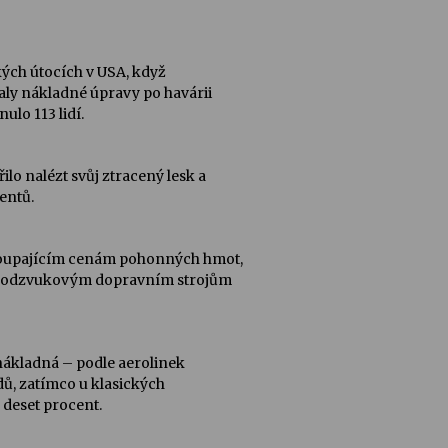
ckých útocích v USA, když
aly nákladné úpravy po havárii
ulo 113 lidí.
o nalézt svůj ztracený lesk a
entů.
stoupajícím cenám pohonných hmot,
m podzvukovým dopravním strojům
nákladná – podle aerolinek
ů, zatímco u klasických
deset procent.