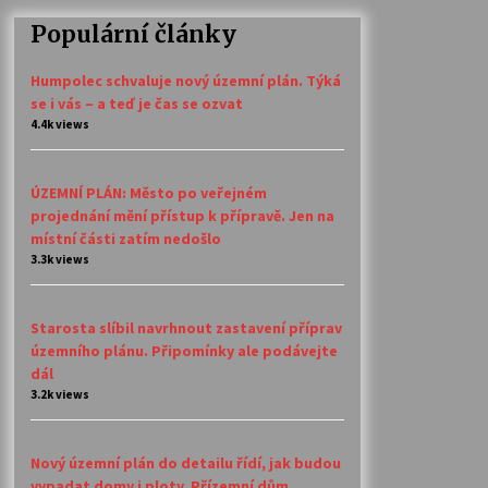
Populární články
Humpolec schvaluje nový územní plán. Týká
se i vás – a teď je čas se ozvat
4.4k views
ÚZEMNÍ PLÁN: Město po veřejném
projednání mění přístup k přípravě. Jen na
místní části zatím nedošlo
3.3k views
Starosta slíbil navrhnout zastavení příprav
územního plánu. Připomínky ale podávejte
dál
3.2k views
Nový územní plán do detailu řídí, jak budou
vypadat domy i ploty. Přízemní dům