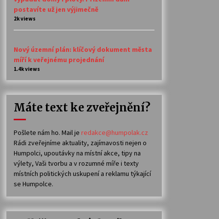
postavíte už jen výjimečně
2k views
Nový územní plán: klíčový dokument města
míří k veřejnému projednání
1.4k views
Máte text ke zveřejnění?
Pošlete nám ho. Mail je
redakce@humpolak.cz
Rádi zveřejníme aktuality, zajímavosti nejen o
Humpolci, upoutávky na místní akce, tipy na
výlety, Vaši tvorbu a v rozumné míře i texty
místních politických uskupení a reklamu týkající
se Humpolce.