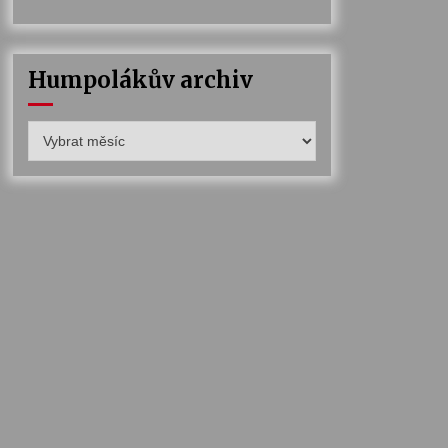
Humpolákův archiv
Humpolákův
archiv