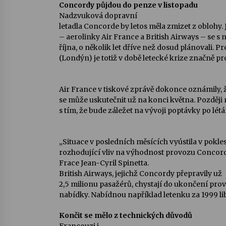
Concordy půjdou do penze v listopadu
Nadzvuková dopravní
letadla Concorde by letos měla zmizet z oblohy. 
– aerolinky Air France a British Airways – se s n
října, o několik let dříve než dosud plánovali. 
(Londýn) je totiž v době letecké krize značně pr
Air France v tiskové zprávě dokonce oznámily, ž
se může uskutečnit už na konci května. Později 
s tím, že bude záležet na vývoji poptávky po l
„Situace v posledních měsících vyústila v pokle
rozhodující vliv na výhodnost provozu Concordů
Frace Jean-Cyril Spinetta.
British Airways, jejichž Concordy přepravily už
2,5 milionu pasažérů, chystají do ukončení pr
nabídky. Nabídnou například letenku za 1999 lib
Končit se mělo z technických důvodů