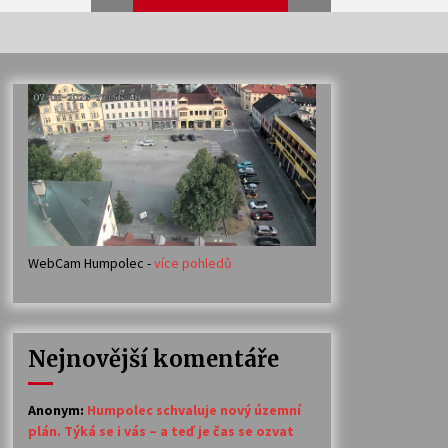
Veselí muzikanti
30. 7. 2026
Votavžatský ploty
23. 7. 2026
WebCam Humpolec -
více pohledů
Ozvěny prázdnin
14. 7. 2026
Nejnovější komentáře
Petr Adamec – Malovaný svět
30. 6. 2026
Anonym
:
Humpolec schvaluje nový územní
plán. Týká se i vás – a teď je čas se ozvat