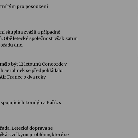
láštní tým pro posouzení
ní skupina zvážit a případně
 Obě letecké společnosti však zatím
 pořadu dne.
 mělo být 12 letounů Concorde v
ých aerolinek se předpokládalo
 Air France o dva roky
spojujících Londýn a Paříž s
 řada. Letecká doprava se
týká s velkými problémy, které se