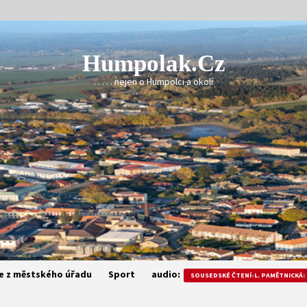
Humpolak.cz
. . . . . nejen o Humpolci a okolí
e z městského úřadu
Sport
audio:
SOUSEDSKÉ ČTENÍ-L. PAMĚTNICKÁ: 