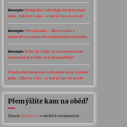
Anonym
:
Humpolec schvaluje nový územní
plán. Týká se i vás – a teď je čas se ozvat
Anonym
:
Fleischsalat – Wurstsalat s
majonézou: německá salámová pochoutka
Anonym
:
AI Act je tady. Co znamená nové
evropské pravidlo pro Humpoláky?
frantisek
:
Humpolec schvaluje nový územní
plán. Týká se i vás – a teď je čas se ozvat
Přemýšlíte kam na oběd?
Zkuste
Meníčka.cz
v místních restauracích.