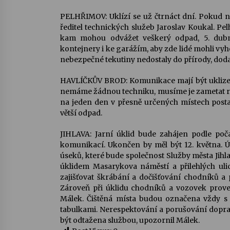
PELHŘIMOV: Uklízí se už čtrnáct dní. Pokud n
ředitel technických služeb Jaroslav Koukal. Pe
kam mohou odvážet veškerý odpad, 5. dubn
kontejnery i ke garážím, aby zde lidé mohli vyh
nebezpečné tekutiny nedostaly do přírody, doda
HAVLÍČKŮV BROD: Komunikace mají být uklizen
nemáme žádnou techniku, musíme je zametat ručn
na jeden den v přesně určených místech post
větší odpad.
JIHLAVA: Jarní úklid bude zahájen podle poč
komunikací. Ukončen by měl být 12. května. Ú
úseků, které bude společnost Služby města Jihl
úklidem Masarykova náměstí a přilehlých ulic
zajišťovat škrábání a dočišťování chodníků a
Zároveň při úklidu chodníků a vozovek proved
Málek. Čištěná místa budou označena vždy 
tabulkami. Nerespektování a porušování dopr
být odtažena službou, upozornil Málek.