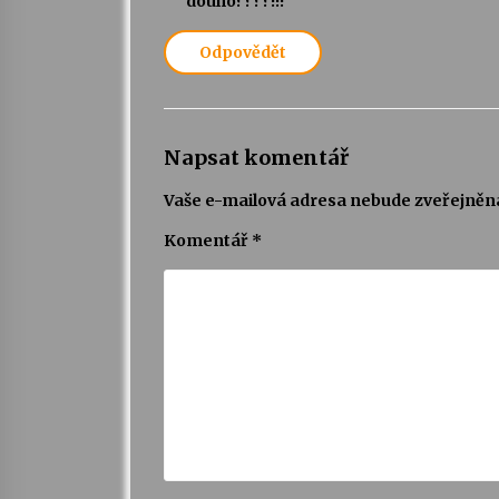
douho????!!!
Odpovědět
Napsat komentář
Vaše e-mailová adresa nebude zveřejněn
Komentář
*