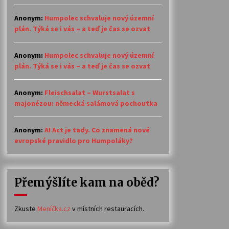
Anonym
:
Humpolec schvaluje nový územní
plán. Týká se i vás – a teď je čas se ozvat
Anonym
:
Humpolec schvaluje nový územní
plán. Týká se i vás – a teď je čas se ozvat
Anonym
:
Fleischsalat – Wurstsalat s
majonézou: německá salámová pochoutka
Anonym
:
AI Act je tady. Co znamená nové
evropské pravidlo pro Humpoláky?
Přemýšlíte kam na oběd?
Zkuste
Meníčka.cz
v místních restauracích.