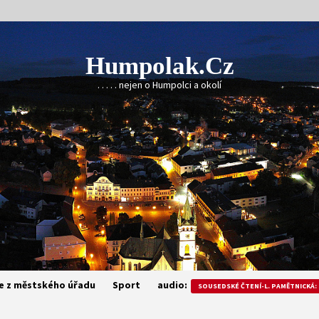
Humpolak.cz
. . . . . nejen o Humpolci a okolí
e z městského úřadu
Sport
audio:
SOUSEDSKÉ ČTENÍ-L. PAMĚTNICKÁ: 