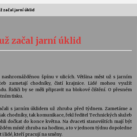
 začal jarní úklid
Vernisáž výstavy Josefíny Duškové:
Stávám se kapkou
už začal jarní úklid
30. 7. 2026
Letní koncerty ve Stromovce:
Kolchoz a Jenakaši
28. 7. 2026
ě nashromážděnou špínu v ulicích. Většina měst už s jarním
žeb zametají chodníky, čistí krajnice. Lidé mohou využít
s
Vysočinka
. Řidiči by se měli připravit na blokové čištění. O přesném
17. 7. 2026
tním tisku.
čali s jarním úklidem už zhruba před týdnem. Zametáme a
jak chodníky, tak komunikace, řekl ředitel Technických služeb
V
Varhanní recitál Michala Novenka v
ohli dočkat do konce května. Na dvaceti stanovištích mají být
Klášteře Želiv
ždém místě zhruba na hodinu, a to v jednom týdnu dopoledne
3. 7. 2026
i lidé, kteří pracují na směny.