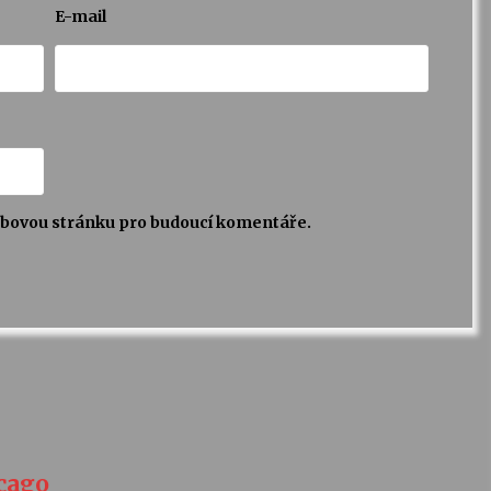
E-mail
webovou stránku pro budoucí komentáře.
icago