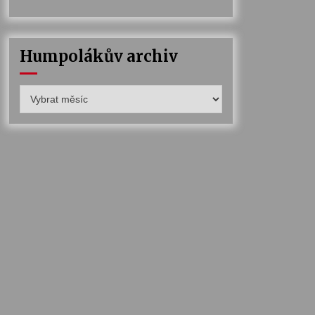
Humpolákův archiv
Humpolákův
archiv