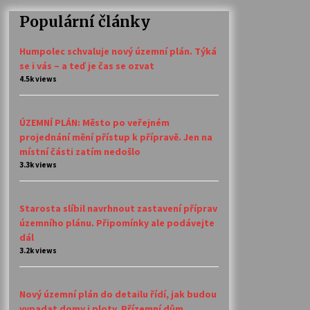
Populární články
Humpolec schvaluje nový územní plán. Týká
se i vás – a teď je čas se ozvat
4.5k views
ÚZEMNÍ PLÁN: Město po veřejném
projednání mění přístup k přípravě. Jen na
místní části zatím nedošlo
3.3k views
Starosta slíbil navrhnout zastavení příprav
územního plánu. Připomínky ale podávejte
dál
3.2k views
Nový územní plán do detailu řídí, jak budou
vypadat domy i ploty. Přízemní dům