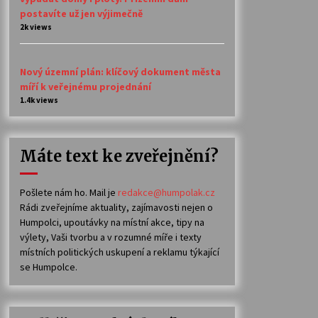
postavíte už jen výjimečně
2k views
Nový územní plán: klíčový dokument města
míří k veřejnému projednání
1.4k views
Máte text ke zveřejnění?
Pošlete nám ho. Mail je
redakce@humpolak.cz
Rádi zveřejníme aktuality, zajímavosti nejen o
Humpolci, upoutávky na místní akce, tipy na
výlety, Vaši tvorbu a v rozumné míře i texty
místních politických uskupení a reklamu týkající
se Humpolce.