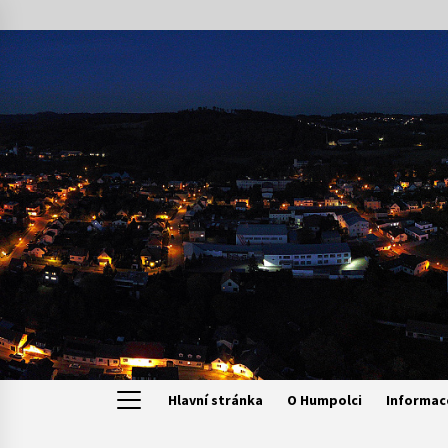
Skip
to
content
Hlavní stránka
O Humpolci
Informac