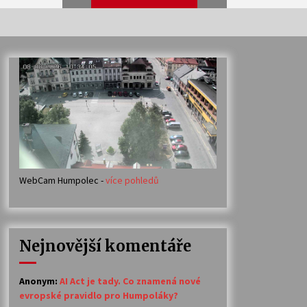
Veselí muzikanti
30. 7. 2026
Votavžatský ploty
23. 7. 2026
WebCam Humpolec -
více pohledů
Ozvěny prázdnin
14. 7. 2026
Nejnovější komentáře
Petr Adamec – Malovaný svět
30. 6. 2026
Anonym
:
AI Act je tady. Co znamená nové
evropské pravidlo pro Humpoláky?