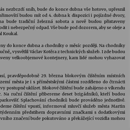
ás nezbrzdí sníh, bude do konce dubna vše hotovo, upřesnil
lhřimovští budou mít od 4. dubna k dispozici i pojízdné dvory,
a bude tradiční železná sobota a nově budou přistaveny
odit i nebezpečný odpad. Vše bude pod dozorem, aby se oleje a
l Koukal.
y do konce dubna a chodníky o měsíc později. Na chodníky
ě,, vysvětlil Václav Kotěra z technických služeb. I zde budou
aveny velkoobjemové kontejnery, kam lidé mohou vyhazovat
así, pravděpodobně 29. března blokovým čištěním místních
zemí města je i s příměstskými částmi rozděleno do čtrnácti
avy postupně uklízet. Blokové čištění bude zahájeno o víkendu
. Na ruční čištění přibereme deset brigádníků, kteří budou
 parkovišť. Splachování chodníků bude prováděno jednotlivě.
eme čištění vpustí, informoval mluvčí služeb města Martin
s týdenním předstihem dopravními značkami s dodatkovými
avního značení bude pokutováno a překážející vozidla mohou