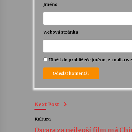
Jméno
Webová stránka
Uložit do prohlížeče jméno, e-mail a 
Next Post
Kultura
Oscara za nejlepší film má Ch