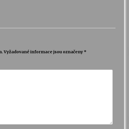
a.
Vyžadované informace jsou označeny
*