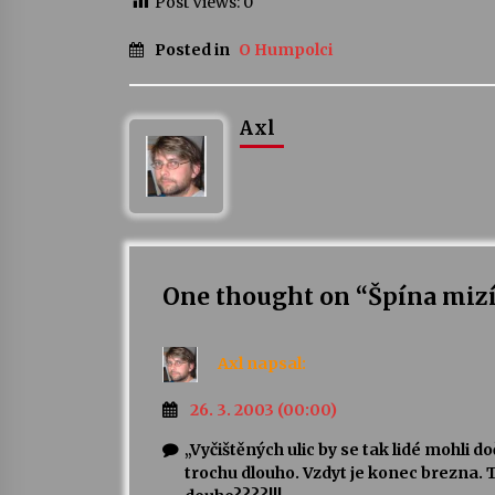
Post Views:
0
Posted in
O Humpolci
Axl
One thought on “
Špína mizí
Axl
napsal:
26. 3. 2003 (00:00)
„Vyčištěných ulic by se tak lidé mohli
trochu dlouho. Vzdyt je konec brezna. T