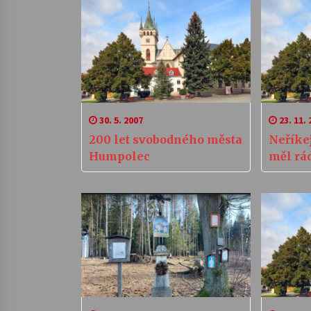
30. 5. 2007
23. 11. 
200 let svobodného města
Neříke
Humpolec
měl rád