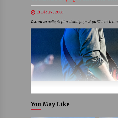
Čt Bře 27 , 2003
Oscara za nejlepší film získal poprvé po 35 letech m
You May Like