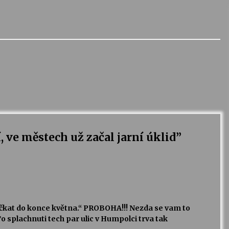
, ve městech už začal jarní úklid
”
 dočkat do konce května.“ PROBOHA!!! Nezda se vam to
o splachnuti tech par ulic v Humpolci trva tak