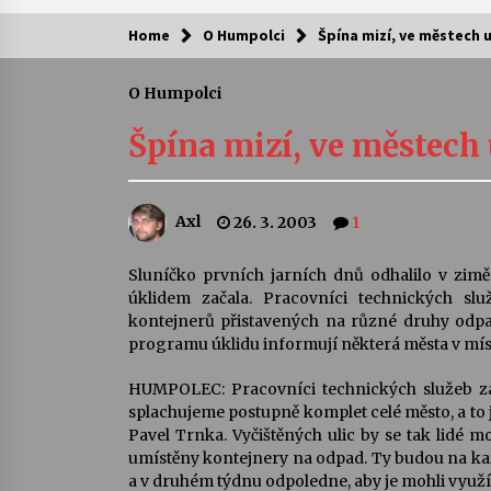
Home
O Humpolci
Špína mizí, ve městech už
Kam za kulturou?
O Humpolci
Letní koncerty ve Stromovce: Ars
Camerata a Sukuba Ensemble
Špína mizí, ve městech 
4. 8. 2026
Pozvánka na integrační festival
Axl
26. 3. 2003
1
Quijotova šedesátka: 28. 7.–1. 8.
2026
28. 7. 2026
Sluníčko prvních jarních dnů odhalilo v zim
úklidem začala. Pracovníci technických slu
Letní koncerty ve Stromovce: Rufu
kontejnerů přistavených na různé druhy odpadu
Miller
programu úklidu informují některá města v mís
22. 7. 2026
HUMPOLEC: Pracovníci technických služeb za
splachujeme postupně komplet celé město, a to 
Za kulturou kousek za Humpolec. 
Pavel Trnka. Vyčištěných ulic by se tak lidé m
Želivě ožije odkaz Josefa Čapka
umístěny kontejnery na odpad. Ty budou na ka
13. 7. 2026
a v druhém týdnu odpoledne, aby je mohli využít 