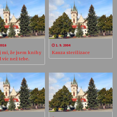
2016
1. 9. 2004
j mi, že jsem knihy
Kauza sterilizace
 víc než tebe.