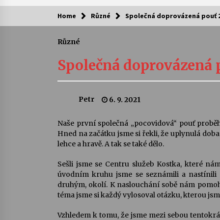
Home
Různé
Společná doprovázená pouť 28
Kam za kulturou?
Různé
Letní koncerty ve Stromovce: Ars
Camerata a Sukuba Ensemble
Společná doprovázená p
4. 8. 2026
Pozvánka na integrační festival
Petr
6. 9. 2021
Quijotova šedesátka: 28. 7.–1. 8.
2026
28. 7. 2026
Naše první společná „pocovidová“ pouť proběh
Hned na začátku jsme si řekli, že uplynulá dob
Letní koncerty ve Stromovce: Rufu
lehce a hravě. A tak se také dělo.
Miller
22. 7. 2026
Sešli jsme se Centru služeb Kostka, které nám
úvodním kruhu jsme se seznámili a nastínili 
druhým, okolí. K naslouchání sobě nám pomohla
Za kulturou kousek za Humpolec. 
téma jsme si každý vylosoval otázku, kterou jsme 
Želivě ožije odkaz Josefa Čapka
13. 7. 2026
Vzhledem k tomu, že jsme mezi sebou tentokrát 