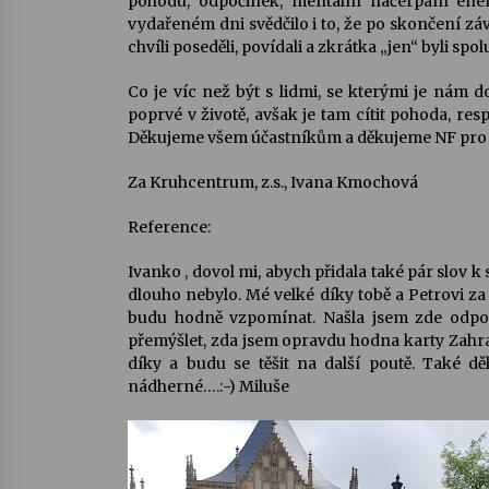
pohodu, odpočinek, mentální načerpání ener
vydařeném dni svědčilo i to, že po skončení zá
chvíli poseděli, povídali a zkrátka „jen“ byli spol
Co je víc než být s lidmi, se kterými je nám d
poprvé v životě, avšak je tam cítit pohoda, resp
Děkujeme všem účastníkům a děkujeme NF pro 
Za Kruhcentrum, z.s., Ivana Kmochová
Reference:
Ivanko , dovol mi, abych přidala také pár slov k
dlouho nebylo. Mé velké díky tobě a Petrovi za 
budu hodně vzpomínat. Našla jsem zde odpo
přemýšlet, zda jsem opravdu hodna karty Zahrada
díky a budu se těšit na další poutě. Také děk
nádherné….:-) Miluše