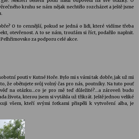
gie. Někteří během pouti našli odpovědi na své otázky. O
věrečného kruhu se nám nějak nechtělo rozcházet a ještě jsme
u.
obře? O to cennější, pokud se jedná o lidi, které vidíme třeba
ekt, otevřenost. A to se nám, troufám si říct, podařilo naplnit.
Pelhřimovsko za podporu celé akce.
 sobotní pouti v Kutné Hoře. Bylo mi s vámi tak dobře, jak už mi
to, že obětujete svůj volný čas pro nás, poutníky. Na tuto pouť
věď na otázku…co je pro mě teď důležité?…a zároveň budu
 života, kterou jsem si vytáhla už třikrát. Ještě jednou veliké
uji všem, kteří svými fotkami přispěli k vytvoření alba, je