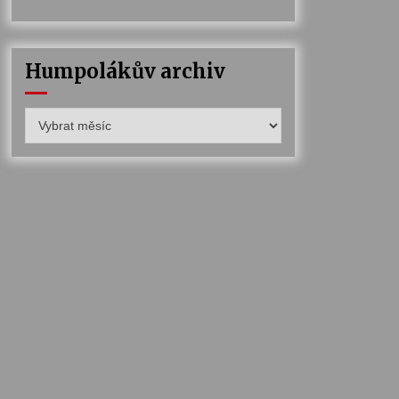
Humpolákův archiv
Humpolákův
archiv