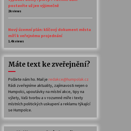
postavíte už jen výjimečně
2k views
Nový územní plán: klíčový dokument města
míří k veřejnému projednání
1.4k views
Máte text ke zveřejnění?
Pošlete nám ho. Mail je
redakce@humpolak.cz
Rádi zveřejníme aktuality, zajímavosti nejen o
Humpolci, upoutávky na místní akce, tipy na
výlety, Vaši tvorbu a v rozumné míře i texty
místních politických uskupení a reklamu týkající
se Humpolce.