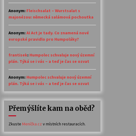
Anonym
:
Fleischsalat – Wurstsalat s
majonézou: německá salámová pochoutka
Anonym
:
AI Act je tady. Co znamená nové
evropské pravidlo pro Humpoláky?
frantisek
:
Humpolec schvaluje nový územní
plán. Týká se i vás – a teď je čas se ozvat
Anonym
:
Humpolec schvaluje nový územní
plán. Týká se i vás – a teď je čas se ozvat
Přemýšlíte kam na oběd?
Zkuste
Meníčka.cz
v místních restauracích.