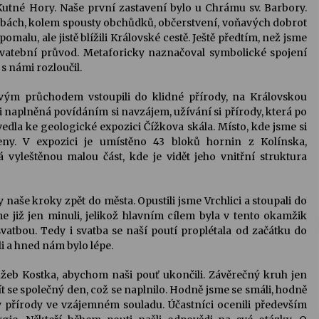
Kutné Hory. Naše první zastavení bylo u Chrámu sv. Barbory.
adbách, kolem spousty obchůdků, občerstvení, voňavých dobrot
alu, ale jistě blížili Královské cestě. Ještě předtím, než jsme
 svatební průvod. Metaforicky naznačoval symbolické spojení
 s námi rozloučil.
vým průchodem vstoupili do klidné přírody, na Královskou
ti naplněná povídáním si navzájem, užívání si přírody, která po
vedla ke geologické expozici Čížkova skála. Místo, kde jsme si
eny. V expozici je umístěno 43 bloků hornin z Kolínska,
yleštěnou malou část, kde je vidět jeho vnitřní struktura
 naše kroky zpět do města. Opustili jsme Vrchlici a stoupali do
 již jen minuli, jelikož hlavním cílem byla v tento okamžik
atbou. Tedy i svatba se naší poutí proplétala od začátku do
i a hned nám bylo lépe.
žeb Kostka, abychom naši pouť ukončili. Závěrečný kruh jen
ít se společný den, což se naplnilo. Hodně jsme se smáli, hodně
rásy přírody ve vzájemném souladu. Účastníci ocenili především