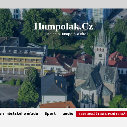
Humpolak.cz
. . . . . nejen o Humpolci a okolí
e z městského úřadu
Sport
audio:
SOUSEDSKÉ ČTENÍ-L. PAMĚTNICKÁ: 