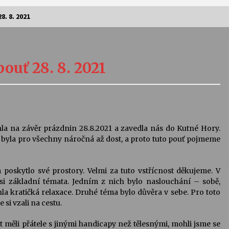
. 8. 2021
Vernisáž výstavy Josefíny Duškové:
Stávám se kapkou
ouť 28. 8. 2021
30. 7. 2026
Letní koncerty ve Stromovce:
Kolchoz a Jenakaši
28. 7. 2026
la na závěr prázdnin 28.8.2021 a zavedla nás do Kutné Hory.
a byla pro všechny náročná až dost, a proto tuto pouť pojmeme
s
Vysočinka
17. 7. 2026
 poskytlo své prostory. Velmi za tuto vstřícnost děkujeme. V
si základní témata. Jedním z nich bylo naslouchání – sobě,
 kratičká relaxace. Druhé téma bylo důvěra v sebe. Pro toto
V
Varhanní recitál Michala Novenka v
si vzali na cestu.
Klášteře Želiv
3. 7. 2026
měli přátele s jinými handicapy než tělesnými, mohli jsme se