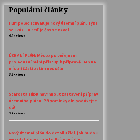
Populární články
Humpolec schvaluje nový územní plán. Týká
se i vás – a teď je čas se ozvat
4.4k views
ÚZEMNÍ PLÁN: Město po veřejném
projednání mění přístup k přípravě. Jen na
místní části zatím nedošlo
3.3k views
Starosta slíbil navrhnout zastavení příprav
územního plánu. Připomínky ale podávejte
dál
3.2k views
Nový územní plán do detailu řídí, jak budou
vypadat domy i ploty. Přízemní dům