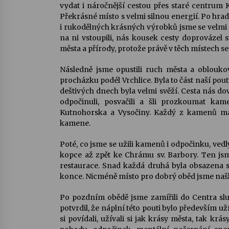
vydat i náročnější cestou přes staré centrum 
Překrásné místo s velmi silnou energií. Po hr
i rukodělných krásných výrobků jsme se velmi pom
na ni vstoupili, nás kousek cesty doprovázel
města a přírody, protože právě v těch místech se
Následně jsme opustili ruch města a oblouko
procházku podél Vrchlice. Byla to část naší pou
deštivých dnech byla velmi svěží. Cesta nás do
odpočinuli, posvačili a šli prozkoumat kam
Kutnohorska a Vysočiny. Každý z kamenů má v
kamene.
Poté, co jsme se užili kamenů i odpočinku, vedly
kopce až zpět ke Chrámu sv. Barbory. Ten jsme
restaurace. Snad každá druhá byla obsazena sv
konce. Nicméně místo pro dobrý oběd jsme našl
Po pozdním obědě jsme zamířili do Centra slu
potvrdil, že náplní této pouti bylo především už
si povídali, užívali si jak krásy města, tak k