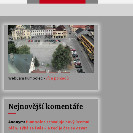
Veselí muzikanti
30. 7. 2026
Votavžatský ploty
23. 7. 2026
WebCam Humpolec -
více pohledů
Ozvěny prázdnin
14. 7. 2026
Nejnovější komentáře
Petr Adamec – Malovaný svět
30. 6. 2026
Anonym
:
Humpolec schvaluje nový územní
plán. Týká se i vás – a teď je čas se ozvat