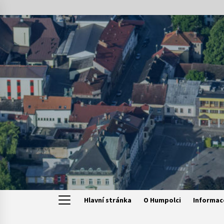
Skip
to
content
Hlavní stránka
O Humpolci
Informac