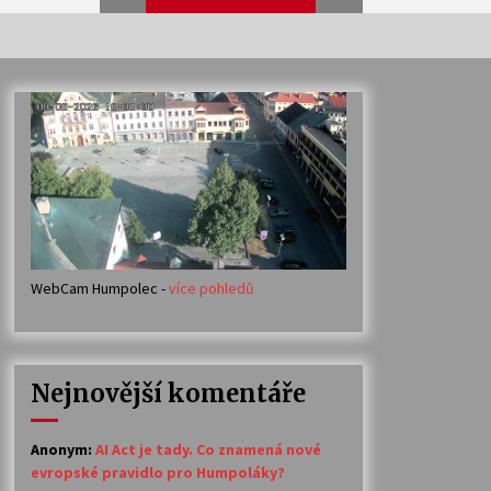
Veselí muzikanti
30. 7. 2026
Votavžatský ploty
23. 7. 2026
WebCam Humpolec -
více pohledů
Ozvěny prázdnin
14. 7. 2026
Nejnovější komentáře
Petr Adamec – Malovaný svět
30. 6. 2026
Anonym
:
AI Act je tady. Co znamená nové
evropské pravidlo pro Humpoláky?