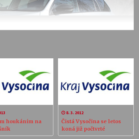
013
8. 3. 2012
m houkáním na
Čistá Vysočina se letos
šník
koná již počtvrté