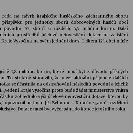
á rada na návrh krajského hasičského záchranného sboru
 příspěvku pro jednotky sborů dobrovolných hasičů obcí
povodní. 72 sborů si rozdělilo 7,5 miliónu korun. Další
čních prostředků účelové neinvestiční dotace na zajištění
 Kraje Vysočina na svém jednání dnes. Celkem 121 obcí může
ještě 1,8 miliónu korun, které musí být z důvodu přísných
. To striktně stanovilo, že mezi aktuální příjemce dalších
otka se účastnila na odstraňování následků povodní a jejichž
. „Vedení Kraje Vysočina proto bude žádat ministerstvo vnitra
o částku zohlednilo výši účelové neinvestiční dotace, kterou by
,“ upozornil hejtman Jiří Běhounek. Konečné „ano“ rozdělení
tupitelstvo. Dotace musí být vyčerpána do konce letošního roku.