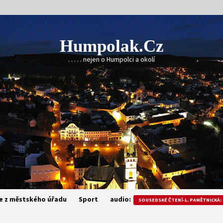
Humpolak.cz
. . . . . nejen o Humpolci a okolí
e z městského úřadu
Sport
audio:
SOUSEDSKÉ ČTENÍ-L. PAMĚTNICKÁ: 