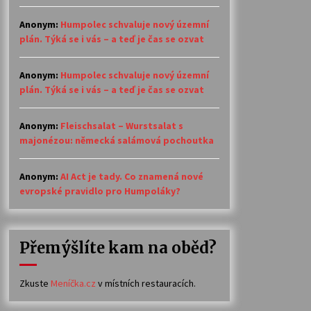
Anonym
:
Humpolec schvaluje nový územní
plán. Týká se i vás – a teď je čas se ozvat
Anonym
:
Humpolec schvaluje nový územní
plán. Týká se i vás – a teď je čas se ozvat
Anonym
:
Fleischsalat – Wurstsalat s
majonézou: německá salámová pochoutka
Anonym
:
AI Act je tady. Co znamená nové
evropské pravidlo pro Humpoláky?
Přemýšlíte kam na oběd?
Zkuste
Meníčka.cz
v místních restauracích.