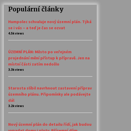
Populární články
Humpolec schvaluje nový územní plán. Týká
se i vás – a teď je čas se ozvat
4.5k views
ÚZEMNÍ PLÁN: Město po veřejném
projednání mění přístup k přípravě. Jen na
místní části zatím nedošlo
3.3k views
Starosta slíbil navrhnout zastavení příprav
územního plánu. Připomínky ale podávejte
dál
3.2k views
Nový územní plán do detailu řídí, jak budou
vypadat domy i ploty. Přízemní dům