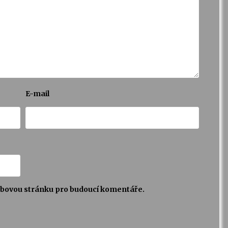
E-mail
webovou stránku pro budoucí komentáře.