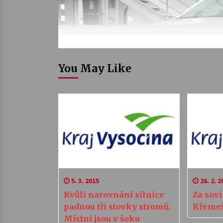
You May Like
5. 3. 2015
26. 2. 2
Kvůli narovnání silnice
Za soví
padnou tři stovky stromů.
Křeme
Místní jsou v šoku