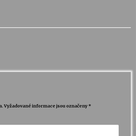
a.
Vyžadované informace jsou označeny
*