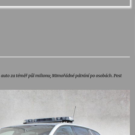
uto za téměř půl milionu; Mimořádné pátrání po osobách. Post