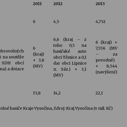
2011
2012
2013
6
4,5
4,752
6,6 (kraj – z
6 (kraj) +
toho 0,5 na
6
7,556 (MV
dobrovolných
hasičské auto
(kraj)
– za
ů na soutěže
obci Těmice a 0,1
+ 3,8
povodně)
k SDH obcí
dar obci Lipnice
(MV)
+ 8,544
na) a dotace
n. Sáz.) + 3,1
(navýšení)
(MV)
15,8
14,2
22,1
lné hasiče Kraje Vysočina, Zdroj: Kraj Vysočina (v mil. Kč)