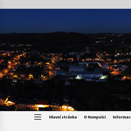
Skip
to
content
Hlavní stránka
O Humpolci
Informac