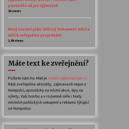
postavíte už jen výjimečně
2k views
Nový územní plán: klíčový dokument města
míří k veřejnému projednání
1.4k views
Máte text ke zveřejnění?
Pošlete nám ho. Mail je
redakce@humpolak.cz
Rádi zveřejníme aktuality, zajímavosti nejen o
Humpolci, upoutávky na místní akce, tipy na
výlety, Vaši tvorbu a v rozumné míře i texty
místních politických uskupení a reklamu týkající
se Humpolce.