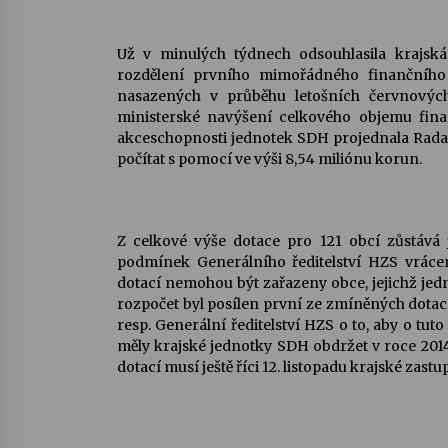
Už v minulých týdnech odsouhlasila krajsk
rozdělení prvního mimořádného finančního
nasazených v průběhu letošních červnových 
ministerské navýšení celkového objemu finan
akceschopnosti jednotek SDH projednala Rada
počítat s pomocí ve výši 8,54 miliónu korun.
Z celkové výše dotace pro 121 obcí zůstává 
podmínek Generálního ředitelství HZS vráceno
dotací nemohou být zařazeny obce, jejichž jedn
rozpočet byl posílen první ze zmíněných dotací
resp. Generální ředitelství HZS o to, aby o tut
měly krajské jednotky SDH obdržet v roce 2014
dotací musí ještě říci 12. listopadu krajské zas