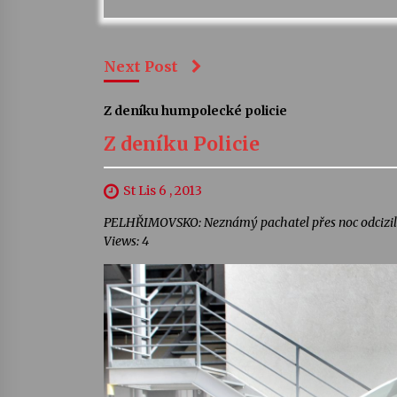
Next Post
Z deníku humpolecké policie
Z deníku Policie
St Lis 6 , 2013
PELHŘIMOVSKO: Neznámý pachatel přes noc odcizil a
Views: 4