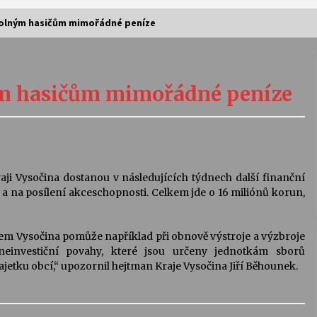
volným hasičům mimořádné peníze
Vernisáž výstavy Josefíny Duškové:
Stávám se kapkou
ým hasičům mimořádné peníze
30. 7. 2026
Letní koncerty ve Stromovce:
Kolchoz a Jenakaši
28. 7. 2026
ji Vysočina dostanou v následujících týdnech další finanční
 na posílení akceschopnosti. Celkem jde o 16 miliónů korun,
s
Vysočinka
17. 7. 2026
jem Vysočina pomůže například při obnově výstroje a výzbroje
neinvestiční povahy, které jsou určeny jednotkám sborů
jetku obcí,“ upozornil hejtman Kraje Vysočina Jiří Běhounek.
V
Varhanní recitál Michala Novenka v
Klášteře Želiv
3. 7. 2026