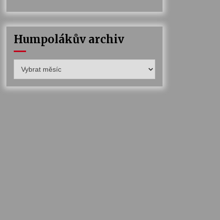
Humpolákův archiv
Humpolákův
archiv