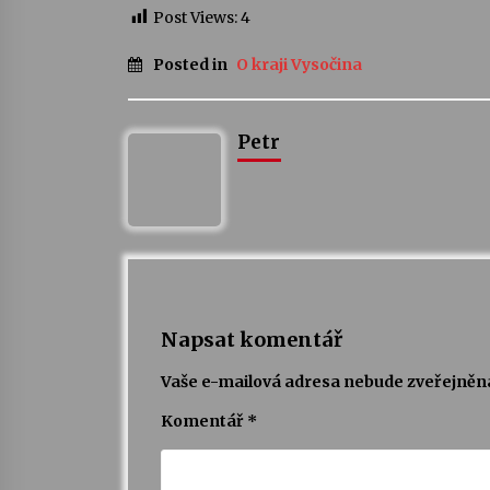
Post Views:
4
Posted in
O kraji Vysočina
Petr
Napsat komentář
Vaše e-mailová adresa nebude zveřejněn
Komentář
*