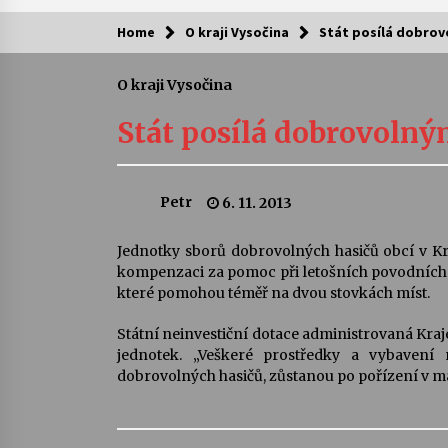
Home
O kraji Vysočina
Stát posílá dobro
Kam za kulturou?
O kraji Vysočina
Letní koncerty ve Stromovce: Ars
Camerata a Sukuba Ensemble
Stát posílá dobrovoln
4. 8. 2026
Pozvánka na integrační festival
Petr
6. 11. 2013
Quijotova šedesátka: 28. 7.–1. 8.
2026
28. 7. 2026
Jednotky sborů dobrovolných hasičů obcí v Kra
kompenzaci za pomoc při letošních povodních a
Letní koncerty ve Stromovce: Rufu
které pomohou téměř na dvou stovkách míst.
Miller
22. 7. 2026
Státní neinvestiční dotace administrovaná Kra
jednotek. „Veškeré prostředky a vybavení 
dobrovolných hasičů, zůstanou po pořízení v ma
Za kulturou kousek za Humpolec. 
Želivě ožije odkaz Josefa Čapka
13. 7. 2026