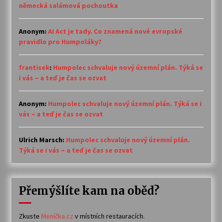
německá salámová pochoutka
Anonym
:
AI Act je tady. Co znamená nové evropské
pravidlo pro Humpoláky?
frantisek
:
Humpolec schvaluje nový územní plán. Týká se
i vás – a teď je čas se ozvat
Anonym
:
Humpolec schvaluje nový územní plán. Týká se i
vás – a teď je čas se ozvat
Ulrich Marsch
:
Humpolec schvaluje nový územní plán.
Týká se i vás – a teď je čas se ozvat
Přemýšlíte kam na oběd?
Zkuste
Meníčka.cz
v místních restauracích.