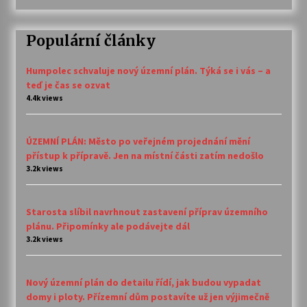
Populární články
Humpolec schvaluje nový územní plán. Týká se i vás – a
teď je čas se ozvat
4.4k views
ÚZEMNÍ PLÁN: Město po veřejném projednání mění
přístup k přípravě. Jen na místní části zatím nedošlo
3.2k views
Starosta slíbil navrhnout zastavení příprav územního
plánu. Připomínky ale podávejte dál
3.2k views
Nový územní plán do detailu řídí, jak budou vypadat
domy i ploty. Přízemní dům postavíte už jen výjimečně