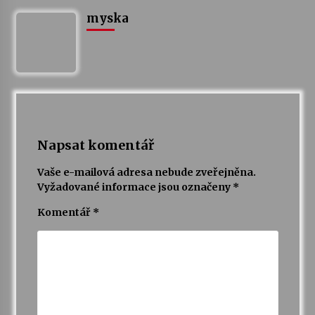
myska
Napsat komentář
Vaše e-mailová adresa nebude zveřejněna.
Vyžadované informace jsou označeny
*
Komentář
*