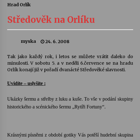
Hrad Orlík
Letní koncerty ve Stromovce: Ars Camerata a
Sukuba Ensemble
Středověk na Orlíku
4. 8. 2026
Vernisáž výstavy Josefíny Duškové: Stávám se
myska
24. 6. 2008
kapkou
30. 7. 2026
Tak jako každý rok, i letos se můžete vrátit daleko do
minulosti. V sobotu 5. a v neděli 6.července se na hradu
Veselí muzikanti
Orlík konají již v pořadí dvanácté Středověké slavnosti.
30. 7. 2026
Uvidíte – uslyšíte :
Pozvánka na integrační festival Quijotova
Ukázky šermu a střelby z luku a kuše. To vše v podání skupiny
šedesátka: 28. 7.–1. 8. 2026
historického a scénického šermu „Rytíři Fortuny“.
28. 7. 2026
Letní koncerty ve Stromovce: Kolchoz a
Jenakaši
Krásnými písněmi z období gotiky Vás potěší hudební skupina
28. 7. 2026