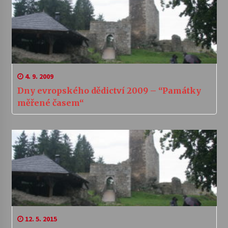
4. 9. 2009
Dny evropského dědictví 2009 – “Památky
měřené časem“
12. 5. 2015