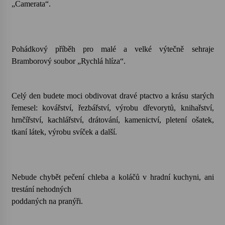
„Camerata“.
Votavžatský ploty
23. 7. 2026
Pohádkový příběh pro malé a velké výtečně sehraje
Bramborový soubor „Rychlá hlíza“.
Letní koncerty ve Stromovce: Rufus Miller
22. 7. 2026
Celý den budete moci obdivovat dravé ptactvo a krásu starých
řemesel: kovářství, řezbářství, výrobu dřevorytů, knihařství,
Vysočinka
hrnčířství, kachlářství, drátování, kamenictví, pletení ošatek,
17. 7. 2026
tkaní látek, výrobu svíček a další.
Ozvěny prázdnin
14. 7. 2026
Nebude chybět pečení chleba a koláčů v hradní kuchyni, ani
trestání nehodných
poddaných na pranýři.
Za kulturou kousek za Humpolec. V Želivě ožije
odkaz Josefa Čapka
13. 7. 2026