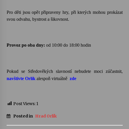
Pro děti jsou opět připraveny hry, při kterých mohou prokázat
Varhanní recitál Michala Novenka v Klášteře
Želiv
svou odvahu, bystrost a šikovnost.
3. 7. 2026
Petr Adamec – Malovaný svět
Provoz po oba dny:
od 10:00 do 18:00 hodin
30. 6. 2026
Pokud se Středověkých slavností nebudete moci zúčastnit,
navštivte Orlík
alespoň virtuálně
zde
Post Views:
1
Posted in
Hrad Orlík