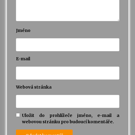
Jméno
E-mail
Webová stránka
Uložit do prohlížeče jméno, e-mail a
webovou stránku pro budoucí komentáře.