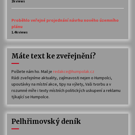
2k views
Proběhlo veřejné projednání návrhu nového územního
plánu
1.4k views
Máte text ke zveřejnění?
Pošlete nám ho. Mail je
redakce@humpolak.cz
Rádi zveřejníme aktuality, zajímavosti nejen o Humpolci,
upoutávky na místní akce, tipy na výlety, Vaši tvorbu a v
rozumné míře i texty místních politických uskupení a reklamu
týkající se Humpolce.
Pelhřimovský deník