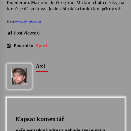
Pojedeme s Markem do Oregonu. Má tam chatu u řeky, na
které se dá surfovat. Je dost široká a fouká tam pěkný vítr.
Zdroj:
www.olympics.com
Post Views:
0
Posted in
Sport
Axl
Napsat komentář
Vaše e-mailová adresa nebude zveřejněna.