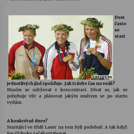
Dost
často
se
start
jednotlivých jízd zpožďuje. Jak trávíte čas na vodě?
Musím se udržovat v koncentraci. Dívat se, jak se
pohybuje vítr a plánovat jakým směrem se po startu
vydám.
A konkrétně dnes?
Startující ve třídě Laser na tom byli podobně. A tak když
jim Vždycky začali vytahovat