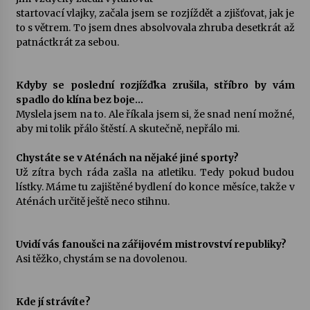
startovací vlajky, začala jsem se rozjíždět a zjišťovat, jak je
to s větrem. To jsem dnes absolvovala zhruba desetkrát až
patnáctkrát za sebou.
Kdyby se poslední rozjížďka zrušila, stříbro by vám
spadlo do klína bez boje…
Myslela jsem na to. Ale říkala jsem si, že snad není možné,
aby mi tolik přálo štěstí. A skutečně, nepřálo mi.
Chystáte se v Aténách na nějaké jiné sporty?
Už zítra bych ráda zašla na atletiku. Tedy pokud budou
lístky. Máme tu zajištěné bydlení do konce měsíce, takže v
Aténách určitě ještě neco stihnu.
Uvidí vás fanoušci na zářijovém mistrovství republiky?
Asi těžko, chystám se na dovolenou.
Kde jí strávíte?