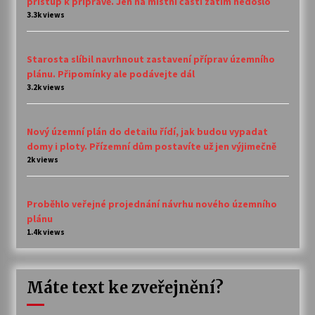
přístup k přípravě. Jen na místní části zatím nedošlo
3.3k views
Starosta slíbil navrhnout zastavení příprav územního
plánu. Připomínky ale podávejte dál
3.2k views
Nový územní plán do detailu řídí, jak budou vypadat
domy i ploty. Přízemní dům postavíte už jen výjimečně
2k views
Proběhlo veřejné projednání návrhu nového územního
plánu
1.4k views
Máte text ke zveřejnění?