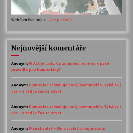
WebCam Humpolec -
více pohledů
Nejnovější komentáře
Anonym
:
AI Act je tady. Co znamená nové evropské
pravidlo pro Humpoláky?
Anonym
:
Humpolec schvaluje nový územní plán. Týká se i
vás – a teď je čas se ozvat
Anonym
:
Humpolec schvaluje nový územní plán. Týká se i
vás – a teď je čas se ozvat
Anonym
:
Fleischsalat – Wurstsalat s majonézou: