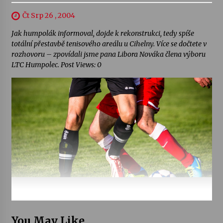
Čt Srp 26 , 2004
Jak humpolák informoval, dojde k rekonstrukci, tedy spíše
totální přestavbě tenisového areálu u Cihelny. Více se dočtete v
rozhovoru – zpovídali jsme pana Libora Nováka člena výboru
LTC Humpolec. Post Views: 0
You May Like