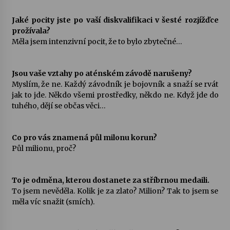
Jaké pocity jste po vaší diskvalifikaci v šesté rozjížďce
prožívala?
Měla jsem intenzivní pocit, že to bylo zbytečné…
Jsou vaše vztahy po aténském závodě narušeny?
Myslím, že ne. Každý závodník je bojovník a snaží se rvát
jak to jde. Někdo všemi prostředky, někdo ne. Když jde do
tuhého, dějí se občas věci…
Co pro vás znamená půl milonu korun?
Půl milionu, proč?
To je odměna, kterou dostanete za stříbrnou medaili.
To jsem nevěděla. Kolik je za zlato? Milion? Tak to jsem se
měla víc snažit (smích).