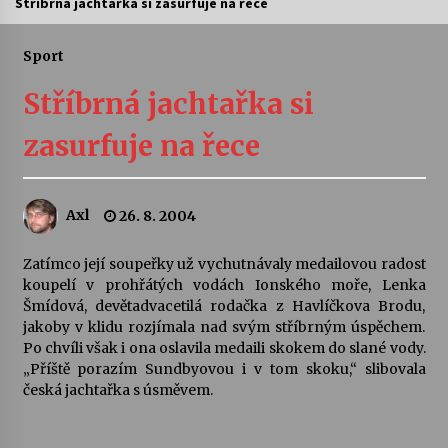
Stříbrná jachtařka si zasurfuje na řece
Letní koncerty ve Stromovce: Ars Camerata a
Sukuba Ensemble
Sport
4. 8. 2026
Stříbrná jachtařka si
Vernisáž výstavy Josefíny Duškové: Stávám se
zasurfuje na řece
kapkou
30. 7. 2026
Axl
26. 8. 2004
Veselí muzikanti
30. 7. 2026
Zatímco její soupeřky už vychutnávaly medailovou radost
koupelí v prohřátých vodách Ionského moře, Lenka
Šmídová, devětadvacetilá rodačka z Havlíčkova Brodu,
Pozvánka na integrační festival Quijotova
šedesátka: 28. 7.–1. 8. 2026
jakoby v klidu rozjímala nad svým stříbrným úspěchem.
28. 7. 2026
Po chvíli však i ona oslavila medaili skokem do slané vody.
„Příště porazím Sundbyovou i v tom skoku,“ slibovala
česká jachtařka s úsměvem.
Letní koncerty ve Stromovce: Kolchoz a
Jenakaši
28. 7. 2026