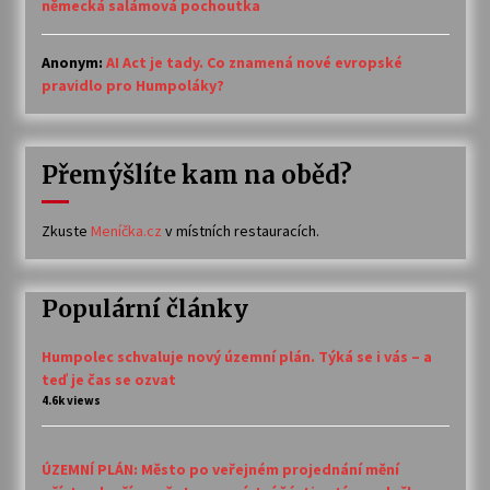
německá salámová pochoutka
Anonym
:
AI Act je tady. Co znamená nové evropské
pravidlo pro Humpoláky?
Přemýšlíte kam na oběd?
Zkuste
Meníčka.cz
v místních restauracích.
Populární články
Humpolec schvaluje nový územní plán. Týká se i vás – a
teď je čas se ozvat
4.6k views
ÚZEMNÍ PLÁN: Město po veřejném projednání mění