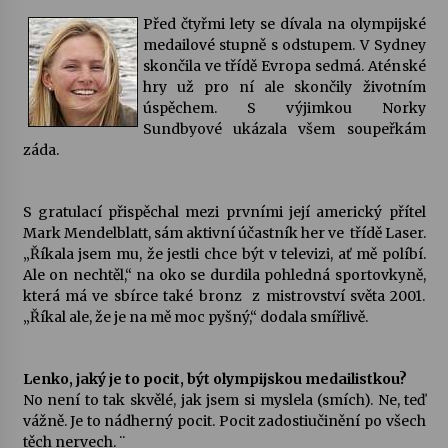
Před čtyřmi lety se dívala na olympijské
Votavžatský ploty
medailové stupně s odstupem. V Sydney
23. 7. 2026
skončila ve třídě Evropa sedmá. Aténské
hry už pro ní ale skončily životním
úspěchem. S výjimkou Norky
Sundbyové ukázala všem soupeřkám
Letní koncerty ve Stromovce: Rufus Miller
záda.
22. 7. 2026
S gratulací přispěchal mezi prvními její americký přítel
Vysočinka
Mark Mendelblatt, sám aktivní účastník her ve třídě Laser.
17. 7. 2026
„Říkala jsem mu, že jestli chce být v televizi, ať mě políbí.
Ale on nechtěl,“ na oko se durdila pohledná sportovkyně,
která má ve sbírce také bronz z mistrovství světa 2001.
Ozvěny prázdnin
„Říkal ale, že je na mě moc pyšný,“ dodala smířlivě.
14. 7. 2026
Lenko, jaký je to pocit, být olympijskou medailistkou?
No není to tak skvělé, jak jsem si myslela (smích). Ne, teď
Za kulturou kousek za Humpolec. V Želivě ožije
vážně. Je to nádherný pocit. Pocit zadostiučinění po všech
odkaz Josefa Čapka
těch nervech. ¨
13. 7. 2026