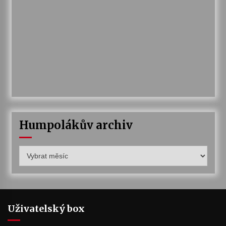
Humpolákův archiv
Humpolákův
archiv
Uživatelský box