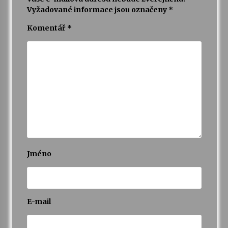
Vyžadované informace jsou označeny
*
Komentář
*
Jméno
E-mail