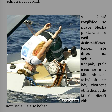
jednou a byl by klid.
V šesté
rozjížďce se
právě Norka
postarala o
vaší
diskvalifikaci.
Křičeli jste
dnes na
sebe?
Kdepak, ptala
jsem se jí v
klidu. Ale zase
to byla situace,
kdy zbytečně
objížděla lodě,
které objíždět
vůbec
nemusela. Bála se kolize.