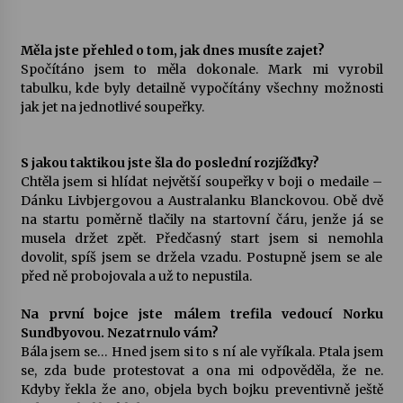
Varhanní recitál Michala Novenka v Klášteře
Měla jste přehled o tom, jak dnes musíte zajet?
Želiv
Spočítáno jsem to měla dokonale. Mark mi vyrobil
3. 7. 2026
tabulku, kde byly detailně vypočítány všechny možnosti
jak jet na jednotlivé soupeřky.
Petr Adamec – Malovaný svět
30. 6. 2026
S jakou taktikou jste šla do poslední rozjížďky?
Chtěla jsem si hlídat největší soupeřky v boji o medaile –
Dánku Livbjergovou a Australanku Blanckovou. Obě dvě
na startu poměrně tlačily na startovní čáru, jenže já se
musela držet zpět. Předčasný start jsem si nemohla
dovolit, spíš jsem se držela vzadu. Postupně jsem se ale
před ně probojovala a už to nepustila.
Na první bojce jste málem trefila vedoucí Norku
Sundbyovou. Nezatrnulo vám?
Bála jsem se… Hned jsem si to s ní ale vyříkala. Ptala jsem
se, zda bude protestovat a ona mi odpověděla, že ne.
Kdyby řekla že ano, objela bych bojku preventivně ještě