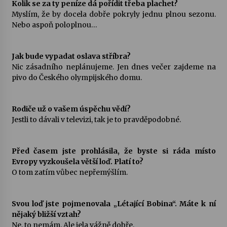
Kolik se za ty peníze dá pořídit třeba plachet?
Myslím, že by docela dobře pokryly jednu plnou sezonu.
Nebo aspoň poloplnou…
Jak bude vypadat oslava stříbra?
Nic zásadního neplánujeme. Jen dnes večer zajdeme na
pivo do Českého olympijského domu.
Rodiče už o vašem úspěchu vědí?
Jestli to dávali v televizi, tak je to pravděpodobné.
Před časem jste prohlásila, že byste si ráda místo
Evropy vyzkoušela větší loď. Platí to?
O tom zatím vůbec nepřemýšlím.
Svou loď jste pojmenovala „Létající Bobina“. Máte k ní
nějaký bližší vztah?
Ne, to nemám. Ale jela vážně dobře.