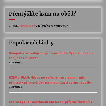
Přemýšlíte kam na oběd?
Zkuste
Meníčka.cz
v místních restauracích.
Populární články
Humpolec schvaluje nový územní plán. Týká se i vás – a
teď je čas se ozvat
4.3k views
ÚZEMNÍ PLÁN: Město po veřejném projednání mění
přístup k přípravě. Jen na místní části zatím nedošlo
3.2k views
Starosta slíbil navrhnout zastavení příprav územního