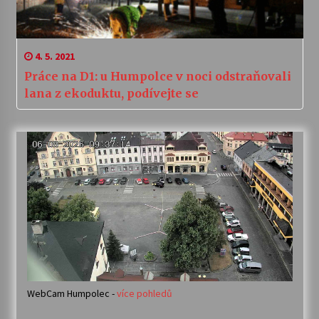
4. 5. 2021
Práce na D1: u Humpolce v noci odstraňovali
lana z ekoduktu, podívejte se
WebCam Humpolec -
více pohledů