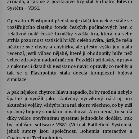
armáda, a tak se z počítačové hry stal Virtuální Bitevní
Systém – VBS1.
Votavžatský ploty
23. 7. 2026
Operation Flashpoint představuje další kousek ze stále se
rozšiřujícího zlatého fondu českých počítačových her. Z
relativně malé české firmičky vzešla hra, která na sebe
strhla pozornost statisíců hráčů celého světa. Jistě, že měla
Letní koncerty ve Stromovce: Rufus Miller
některé své chyby a chybičky, ale přesto vyšlo jen málo
22. 7. 2026
recenzí, jestli vůbec nějaké, které ji ohodnotily hůře než
velice zdravým nadprůměrem. Pozdější přídavky, opravy
a nakonec i datadisk Resistance navíc opravily co mohly a
Vysočinka
tak se z Flashpointu stala docela komplexní bojová
17. 7. 2026
simulace.
A pak nějakou chytrou hlavu napadlo, že by možná nebylo
Ozvěny prázdnin
špatné ji využít jako skutečný výcvikový nástroj pro
14. 7. 2026
skutečné vojáky. Vždyť ta hra má skoro všechno, co by měl
správný bojový simulátor obsahovat. A co nemá, to se dá
díky velice otevřenému systému jednoduše dodělat. Tak
byl ohlášen software VBS1 (Virtual Battlefield Systems),
Za kulturou kousek za Humpolec. V Želivě ožije
jehož autory jsou společnosti Bohemia Interactive a
odkaz Josefa Čapka
Coalescent Technologies.
13. 7. 2026