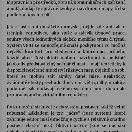
(dopravních prostředků, zbraní, komunikačních zařízení,
apod.), dodají ty správné zvuky a navrhnou i mapy, třeba
podle zadaných reálií.
Jak si asi sami dokážete domyslet, nejde zde ani tak o
trénink jednotlivce, jako spíše o nácvik týmové práce,
souhry všech jednotlivých složek menšího týmu či týmů.
Systém VBS1 se samozřejmě snaží poskytnout co možná
největší komfort pro sledování a koordinaci průběhu
každé akce. Instruktoři mohou navrhnout v podstatě
jakýkoliv představitelný scénář či misi – mají teoreticky k
dispozici nesčetné množství různých map, objektů a osob,
které se mohou stát aktéry dané mise. Realisticky
zvládnuté efekty přechodu dne v noc, větru, mlhy, mraků a
podobně pak dodávají celému systému punc dokonale
propracovaného virtuálního trenažéru.
Po komerční stránce je celý systém postaven taktéž velmi
robustně. Základem je tzv. „jádro“ (core system), které
zahrnuje editor misí (umožňuje rychle a relativně snadno
postavit vlastní misi), fiktivní ostrov (kde se nachází
několik oblastí jako poušť, pláž, hornatý terén, les, městská