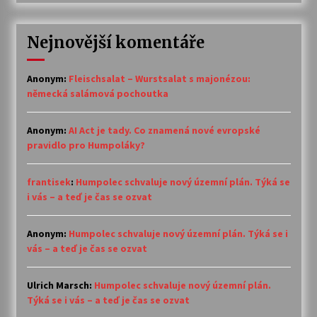
Nejnovější komentáře
Anonym
:
Fleischsalat – Wurstsalat s majonézou:
německá salámová pochoutka
Anonym
:
AI Act je tady. Co znamená nové evropské
pravidlo pro Humpoláky?
frantisek
:
Humpolec schvaluje nový územní plán. Týká se
i vás – a teď je čas se ozvat
Anonym
:
Humpolec schvaluje nový územní plán. Týká se i
vás – a teď je čas se ozvat
Ulrich Marsch
:
Humpolec schvaluje nový územní plán.
Týká se i vás – a teď je čas se ozvat