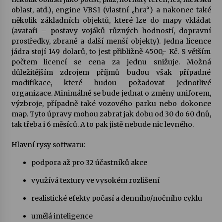
oblast, atd.), engine VBS1 (vlastní „hra“) a nakonec také
několik základních objektů, které lze do mapy vkládat
(avataři – postavy vojáků různých hodností, dopravní
prostředky, zbraně a další menší objekty). Jedna licence
jádra stojí 149 dolarů, to jest přibližně 4500,- Kč. S větším
počtem licencí se cena za jednu snižuje. Možná
důležitějším zdrojem příjmů budou však případné
modifikace, které budou požadovat jednotlivé
organizace. Minimálně se bude jednat o změny uniforem,
výzbroje, případně také vozového parku nebo dokonce
map. Tyto úpravy mohou zabrat jak dobu od 30 do 60 dnů,
tak třeba i 6 měsíců. A to pak jistě nebude nic levného.
Hlavní rysy softwaru:
podpora až pro 32 účastníků akce
využívá textury ve vysokém rozlišení
realistické efekty počasí a denního/nočního cyklu
umělá inteligence