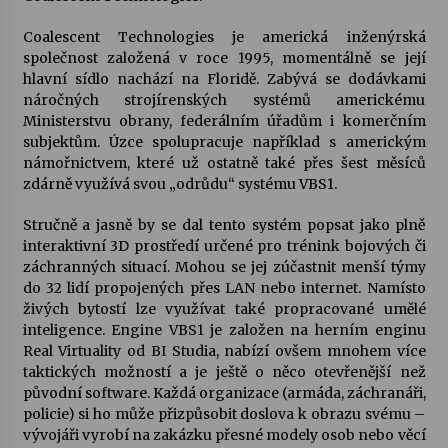
Coalescent Technologies je americká inženýrská
Varhanní recitál Michala Novenka v Klášteře
společnost založená v roce 1995, momentálně se její
Želiv
hlavní sídlo nachází na Floridě. Zabývá se dodávkami
3. 7. 2026
náročných strojírenských systémů americkému
Ministerstvu obrany, federálním úřadům i komerčním
Petr Adamec – Malovaný svět
subjektům. Úzce spolupracuje například s americkým
30. 6. 2026
námořnictvem, které už ostatně také přes šest měsíců
zdárně využívá svou „odrůdu“ systému VBS1.
Stručně a jasně by se dal tento systém popsat jako plně
interaktivní 3D prostředí určené pro trénink bojových či
záchranných situací. Mohou se jej zúčastnit menší týmy
do 32 lidí propojených přes LAN nebo internet. Namísto
živých bytostí lze využívat také propracované umělé
inteligence. Engine VBS1 je založen na herním enginu
Real Virtuality od BI Studia, nabízí ovšem mnohem více
taktických možností a je ještě o něco otevřenější než
původní software. Každá organizace (armáda, záchranáři,
policie) si ho může přizpůsobit doslova k obrazu svému –
vývojáři vyrobí na zakázku přesné modely osob nebo věcí