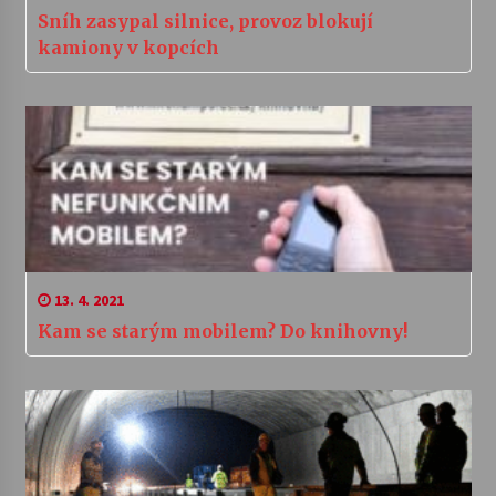
Sníh zasypal silnice, provoz blokují
kamiony v kopcích
13. 4. 2021
Kam se starým mobilem? Do knihovny!