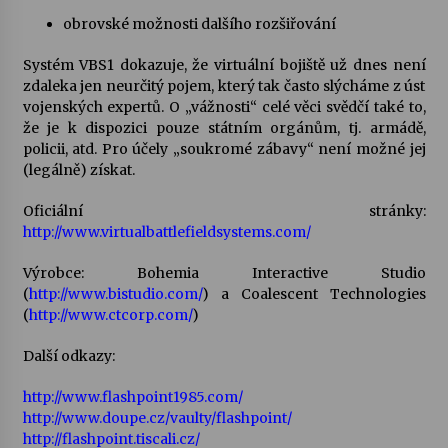
obrovské možnosti dalšího rozšiřování
Systém VBS1 dokazuje, že virtuální bojiště už dnes není
zdaleka jen neurčitý pojem, který tak často slýcháme z úst
vojenských expertů. O „vážnosti“ celé věci svědčí také to,
že je k dispozici pouze státním orgánům, tj. armádě,
policii, atd. Pro účely „soukromé zábavy“ není možné jej
(legálně) získat.
Oficiální stránky:
http://www.virtualbattlefieldsystems.com/
Výrobce: Bohemia Interactive Studio
(
http://www.bistudio.com/
) a Coalescent Technologies
(
http://www.ctcorp.com/
)
Další odkazy:
http://www.flashpoint1985.com/
http://www.doupe.cz/vaulty/flashpoint/
http://flashpoint.tiscali.cz/