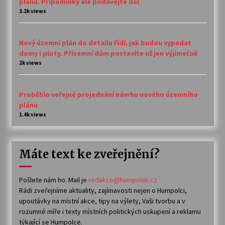
plánu. Připomínky ale podávejte dál
3.2k views
Nový územní plán do detailu řídí, jak budou vypadat
domy i ploty. Přízemní dům postavíte už jen výjimečně
2k views
Proběhlo veřejné projednání návrhu nového územního
plánu
1.4k views
Máte text ke zveřejnění?
Pošlete nám ho. Mail je
redakce@humpolak.cz
Rádi zveřejníme aktuality, zajímavosti nejen o Humpolci,
upoutávky na místní akce, tipy na výlety, Vaši tvorbu a v
rozumné míře i texty místních politických uskupení a reklamu
týkající se Humpolce.