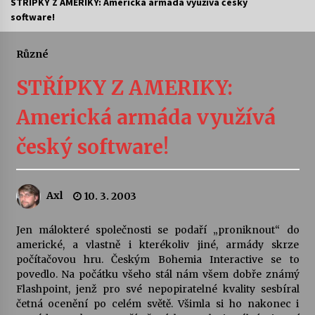
STŘÍPKY Z AMERIKY: Americká armáda využívá český
software!
Letní koncerty ve Stromovce: Ars Camerata a
Sukuba Ensemble
4. 8. 2026
Různé
STŘÍPKY Z AMERIKY:
Vernisáž výstavy Josefíny Duškové: Stávám se
kapkou
Americká armáda využívá
30. 7. 2026
český software!
Veselí muzikanti
30. 7. 2026
Axl
10. 3. 2003
Pozvánka na integrační festival Quijotova
šedesátka: 28. 7.–1. 8. 2026
Jen málokteré společnosti se podaří „proniknout“ do
28. 7. 2026
americké, a vlastně i kterékoliv jiné, armády skrze
počítačovou hru. Českým Bohemia Interactive se to
povedlo. Na počátku všeho stál nám všem dobře známý
Letní koncerty ve Stromovce: Kolchoz a
Flashpoint, jenž pro své nepopiratelné kvality sesbíral
Jenakaši
četná ocenění po celém světě. Všimla si ho nakonec i
28. 7. 2026