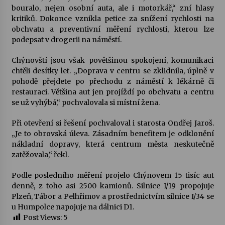
bouralo, nejen osobní auta, ale i motorkář,“ zní hlasy
kritiků. Dokonce vznikla petice za snížení rychlosti na
Varhanní recitál Michala Novenka v Klášteře
obchvatu a preventivní měření rychlosti, kterou lze
Želiv
podepsat v drogerii na náměstí.
3. 7. 2026
Chýnovští jsou však povětšinou spokojení, komunikaci
chtěli desítky let. „Doprava v centru se zklidnila, úplně v
Petr Adamec – Malovaný svět
pohodě přejdete po přechodu z náměstí k lékárně či
30. 6. 2026
restauraci. Většina aut jen projíždí po obchvatu a centru
se už vyhýbá,“ pochvalovala si místní žena.
Při otevření si řešení pochvaloval i starosta Ondřej Jaroš.
„Je to obrovská úleva. Zásadním benefitem je odklonění
nákladní dopravy, která centrum města neskutečně
zatěžovala,“ řekl.
Podle posledního měření projelo Chýnovem 15 tisíc aut
denně, z toho asi 2500 kamionů. Silnice I/19 propojuje
Plzeň, Tábor a Pelhřimov a prostřednictvím silnice I/34 se
u Humpolce napojuje na dálnici D1.
Post Views:
5