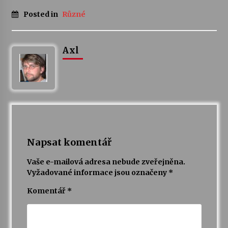
Posted in
Různé
Axl
Napsat komentář
Vaše e-mailová adresa nebude zveřejněna.
Vyžadované informace jsou označeny
*
Komentář
*