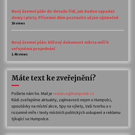
Nový územní plán do detailu řídí, jak budou vypadat
domy i ploty. Přízemní dům postavíte už jen výjimečně
2k views
Nový územní plán: klíčový dokument města míří k
veřejnému projednání
1.4k views
Máte text ke zveřejnění?
Pošlete nám ho. Mail je
redakce@humpolak.cz
Rádi zveřejníme aktuality, zajímavosti nejen o Humpolci,
upoutávky na místní akce, tipy na výlety, Vaši tvorbu a v
rozumné míře i texty místních politických uskupení a reklamu
týkající se Humpolce.