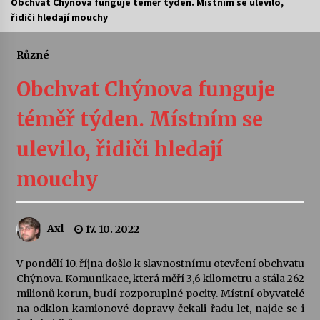
Obchvat Chýnova funguje téměř týden. Místním se ulevilo,
řidiči hledají mouchy
Letní koncerty ve Stromovce: Ars Camerata a
Sukuba Ensemble
4. 8. 2026
Různé
Obchvat Chýnova funguje
Vernisáž výstavy Josefíny Duškové: Stávám se
kapkou
téměř týden. Místním se
30. 7. 2026
ulevilo, řidiči hledají
Veselí muzikanti
30. 7. 2026
mouchy
Pozvánka na integrační festival Quijotova
Axl
17. 10. 2022
šedesátka: 28. 7.–1. 8. 2026
28. 7. 2026
V pondělí 10. října došlo k slavnostnímu otevření obchvatu
Chýnova. Komunikace, která měří 3,6 kilometru a stála 262
Letní koncerty ve Stromovce: Kolchoz a
milionů korun, budí rozporuplné pocity. Místní obyvatelé
Jenakaši
na odklon kamionové dopravy čekali řadu let, najde se i
28. 7. 2026