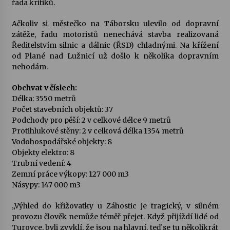
řada kritiků.
Votavžatský ploty
Ačkoliv si městečko na Táborsku ulevilo od dopravní
23. 7. 2026
zátěže, řadu motoristů nenechává stavba realizovaná
Ředitelstvím silnic a dálnic (ŘSD) chladnými. Na křížení
od Plané nad Lužnicí už došlo k několika dopravním
nehodám.
Letní koncerty ve Stromovce: Rufus Miller
22. 7. 2026
Obchvat v číslech:
Délka: 3550 metrů
Počet stavebních objektů: 37
Vysočinka
Podchody pro pěší: 2 v celkové délce 9 metrů
17. 7. 2026
Protihlukové stěny: 2 v celková délka 1354 metrů
Vodohospodářské objekty: 8
Objekty elektro: 8
Ozvěny prázdnin
Trubní vedení: 4
14. 7. 2026
Zemní práce výkopy: 127 000 m3
Násypy: 147 000 m3
„Výhled do křižovatky u Záhostic je tragický, v silném
Za kulturou kousek za Humpolec. V Želivě ožije
provozu člověk nemůže téměř přejet. Když přijíždí lidé od
odkaz Josefa Čapka
Turovce, byli zvyklí, že jsou na hlavní, teď se tu několikrát
13. 7. 2026