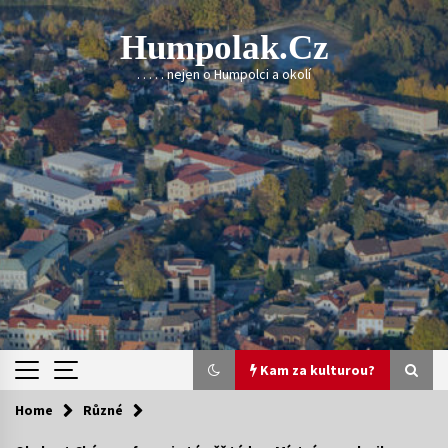
Skip
to
Humpolak.cz
content
. . . . . nejen o Humpolci a okolí
Kam za kulturou?
Home
Různé
Kam za kulturou?