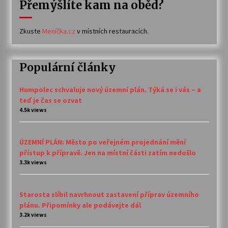
Přemýšlíte kam na oběd?
Zkuste
Meníčka.cz
v místních restauracích.
Populární články
Humpolec schvaluje nový územní plán. Týká se i vás – a
teď je čas se ozvat
4.5k views
ÚZEMNÍ PLÁN: Město po veřejném projednání mění
přístup k přípravě. Jen na místní části zatím nedošlo
3.3k views
Starosta slíbil navrhnout zastavení příprav územního
plánu. Připomínky ale podávejte dál
3.2k views