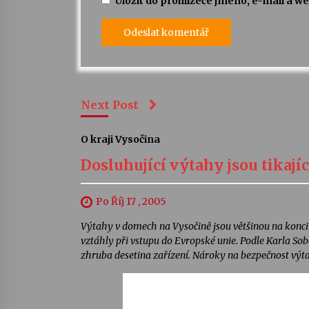
Uložit do prohlížeče jméno, e-mail a 
Next Post
O kraji Vysočina
Dosluhující výtahy jsou tikaj
Po Říj 17 , 2005
Výtahy v domech na Vysočině jsou většinou na konci ž
vztáhly při vstupu do Evropské unie. Podle Karla Sob
zhruba desetina zařízení. Nároky na bezpečnost výt