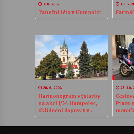
3. 8. 2007
18. 5. 2
Taneční léto v Humpolci
Farmář
28. 6. 2006
25. 10. 
Harmonogram výstavby
Cestovateli 
na akci I/34 Humpolec,
Praze m
zklidnění dopravy v
motork
průtahu
novou