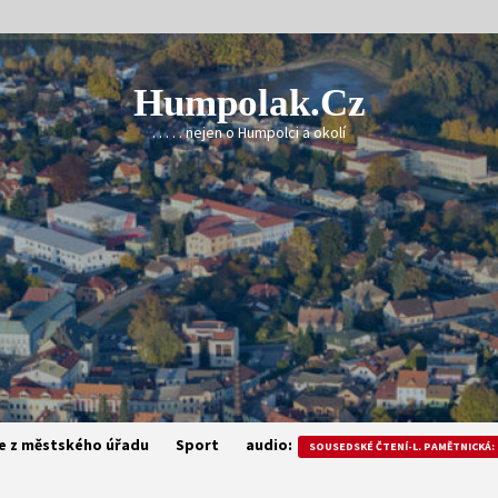
Humpolak.cz
. . . . . nejen o Humpolci a okolí
e z městského úřadu
Sport
audio:
SOUSEDSKÉ ČTENÍ-L. PAMĚTNICKÁ: 