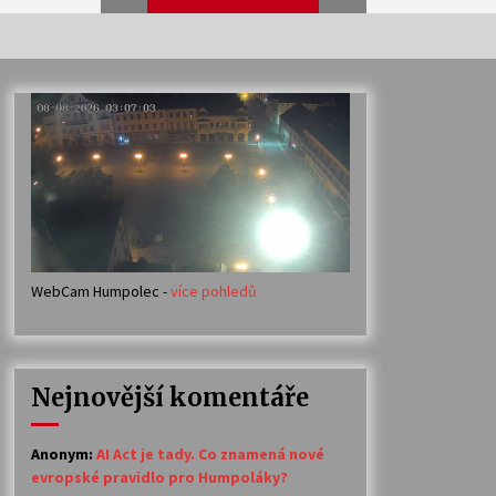
Veselí muzikanti
30. 7. 2026
Votavžatský ploty
23. 7. 2026
WebCam Humpolec -
více pohledů
Ozvěny prázdnin
14. 7. 2026
Nejnovější komentáře
Petr Adamec – Malovaný svět
30. 6. 2026
Anonym
:
AI Act je tady. Co znamená nové
evropské pravidlo pro Humpoláky?