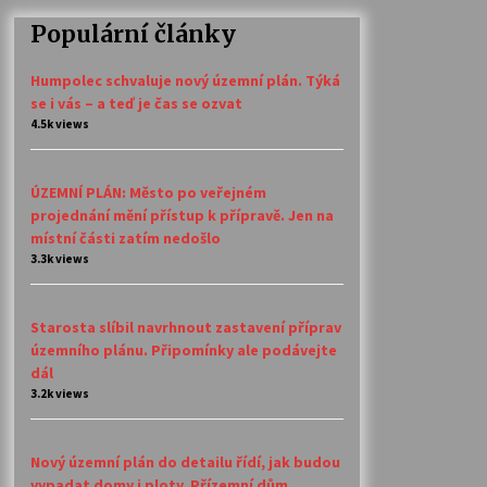
Populární články
Humpolec schvaluje nový územní plán. Týká
se i vás – a teď je čas se ozvat
4.5k views
ÚZEMNÍ PLÁN: Město po veřejném
projednání mění přístup k přípravě. Jen na
místní části zatím nedošlo
3.3k views
Starosta slíbil navrhnout zastavení příprav
územního plánu. Připomínky ale podávejte
dál
3.2k views
Nový územní plán do detailu řídí, jak budou
vypadat domy i ploty. Přízemní dům