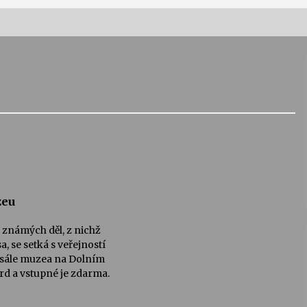
Vernisáž výstavy Josefíny Duškové:
Stávám se kapkou
30. 7. 2026
Letní koncerty ve Stromovce:
Kolchoz a Jenakaši
28. 7. 2026
s
Vysočinka
zeu
17. 7. 2026
známých děl, z nichž
, se setká s veřejností
 sále muzea na Dolním
V
Varhanní recitál Michala Novenka v
d a vstupné je zdarma.
Klášteře Želiv
3. 7. 2026