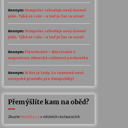
Anonym
:
Humpolec schvaluje nový územní
plán. Týká se i vás – a teď je čas se ozvat
Anonym
:
Humpolec schvaluje nový územní
plán. Týká se i vás – a teď je čas se ozvat
Anonym
:
Fleischsalat – Wurstsalat s
majonézou: německá salámová pochoutka
Anonym
:
AI Act je tady. Co znamená nové
evropské pravidlo pro Humpoláky?
Přemýšlíte kam na oběd?
Zkuste
Meníčka.cz
v místních restauracích.