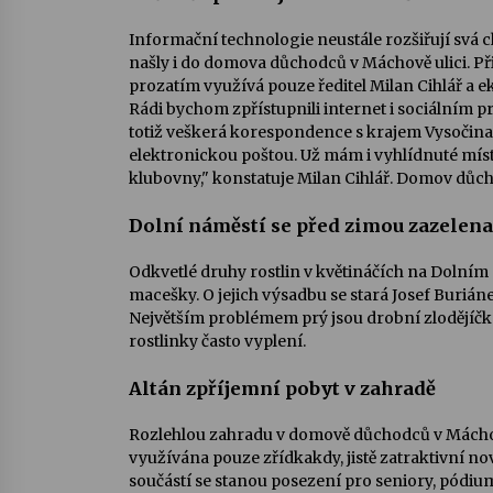
Informační technologie neustále rozšiřují svá c
našly i do domova důchodců v Máchově ulici. Připo
prozatím využívá pouze ředitel Milan Cihlář a 
Rádi bychom zpřístupnili internet i sociálním p
totiž veškerá korespondence s krajem Vysočin
elektronickou poštou. Už mám i vyhlídnuté místo
klubovny," konstatuje Milan Cihlář. Domov důcho
Dolní náměstí se před zimou zazelen
Odkvetlé druhy rostlin v květináčích na Dolním
macešky. O jejich výsadbu se stará Josef Burián
Největším problémem prý jsou drobní zlodějíčk
rostlinky často vyplení.
Altán zpříjemní pobyt v zahradě
Rozlehlou zahradu v domově důchodců v Máchově
využívána pouze zřídkakdy, jistě zatraktivní no
součástí se stanou posezení pro seniory, pódi