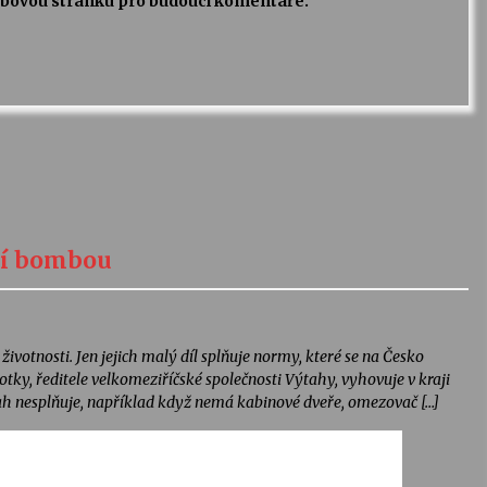
webovou stránku pro budoucí komentáře.
ící bombou
ivotnosti. Jen jejich malý díl splňuje normy, které se na Česko
otky, ředitele velkomeziříčské společnosti Výtahy, vyhovuje v kraji
ah nesplňuje, například když nemá kabinové dveře, omezovač […]