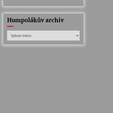
Humpolákův archiv
Humpolákův
archiv