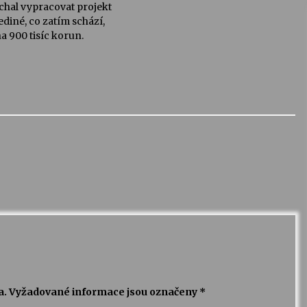
echal vypracovat projekt
ediné, co zatím schází,
na 900 tisíc korun.
a.
Vyžadované informace jsou označeny
*