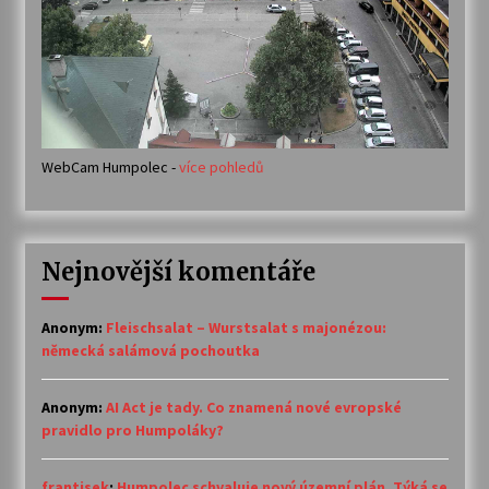
WebCam Humpolec -
více pohledů
Nejnovější komentáře
Anonym
:
Fleischsalat – Wurstsalat s majonézou:
německá salámová pochoutka
Anonym
:
AI Act je tady. Co znamená nové evropské
pravidlo pro Humpoláky?
frantisek
:
Humpolec schvaluje nový územní plán. Týká se