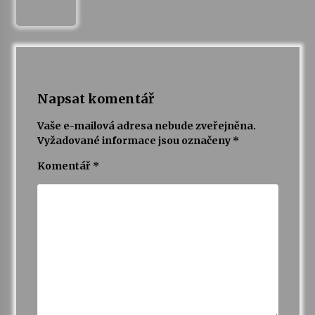
Varhanní recitál Michala Novenka v Klášteře
Želiv
3. 7. 2026
Napsat komentář
Petr Adamec – Malovaný svět
30. 6. 2026
Vaše e-mailová adresa nebude zveřejněna.
Vyžadované informace jsou označeny
*
Komentář
*