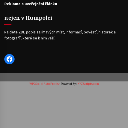
Reklama a uveřejnění článku
nejen v Humpolci
Najdete ZDE popis zajímavých míst, informací, pověstí, historek a
fotografíí, které se k nim váží.
Facebook
WP2Social Auto Publish
Powered By :
XYZScripts.com