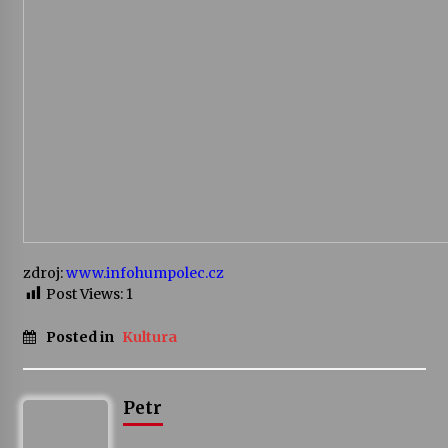
Votavžatský ploty
23. 7. 2026
Letní koncerty ve Stromovce: Rufus Miller
22. 7. 2026
Vysočinka
17. 7. 2026
zdroj:
www.infohumpolec.cz
Post Views:
1
Ozvěny prázdnin
14. 7. 2026
Posted in
Kultura
Petr
Za kulturou kousek za Humpolec. V Želivě ožije
odkaz Josefa Čapka
13. 7. 2026