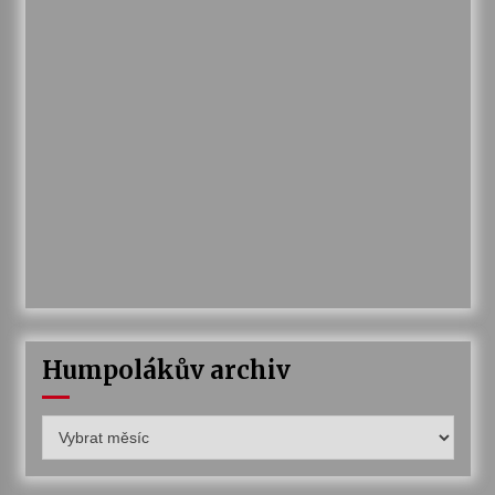
Humpolákův archiv
Humpolákův
archiv