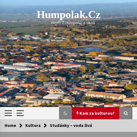
Skip
to
Humpolak.cz
content
. . . . . nejen o Humpolci a okolí
Kam za kulturou?
Home
Kultura
Studánky – voda živá
Kam za kulturou?