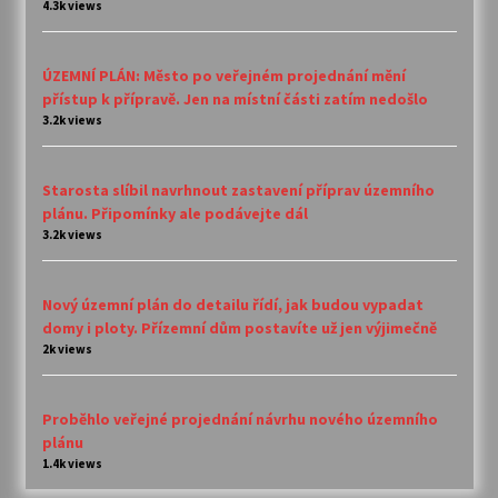
4.3k views
ÚZEMNÍ PLÁN: Město po veřejném projednání mění
přístup k přípravě. Jen na místní části zatím nedošlo
3.2k views
Starosta slíbil navrhnout zastavení příprav územního
plánu. Připomínky ale podávejte dál
3.2k views
Nový územní plán do detailu řídí, jak budou vypadat
domy i ploty. Přízemní dům postavíte už jen výjimečně
2k views
Proběhlo veřejné projednání návrhu nového územního
plánu
1.4k views