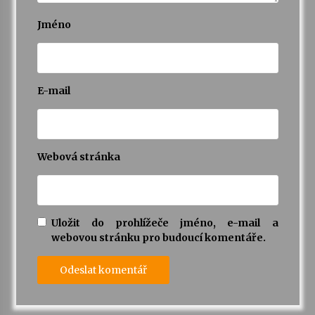
Jméno
E-mail
Webová stránka
Uložit do prohlížeče jméno, e-mail a
webovou stránku pro budoucí komentáře.