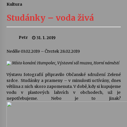
Kultura
Letní koncerty ve Stromovce: Ars Camerata a
Sukuba Ensemble
Studánky – voda živá
4. 8. 2026
Vernisáž výstavy Josefíny Duškové: Stávám se
Petr
31. 1. 2019
kapkou
30. 7. 2026
Neděle 03.02.2019 – Čtvrtek 28.02.2019
Veselí muzikanti
Místo konání: Humpolec, Výstavní sál muzea, Horní náměstí
30. 7. 2026
Výstavu fotografií připravilo Občanské sdružení Zelené
srdce. Studánky a prameny – v minulosti uctívány, dnes
většina z nich skoro zapomenuta. V době, kdy si kupujeme
Pozvánka na integrační festival Quijotova
šedesátka: 28. 7.–1. 8. 2026
vodu v plastových lahvích v obchodech, už je
28. 7. 2026
nepotřebujeme. Nebo je to jinak?
Letní koncerty ve Stromovce: Kolchoz a
Jenakaši
28. 7. 2026