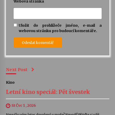
Webová stránka
Uložit do prohlížeče jméno, e-mail a
webovou stránku pro budoucí komentáře.
Next Post
Kino
Letní kino speciál: Pět švestek
St Čvc 1 , 2026
Nevyšla vám letos dovolená u moře? Nevadí! Přijďte si užít