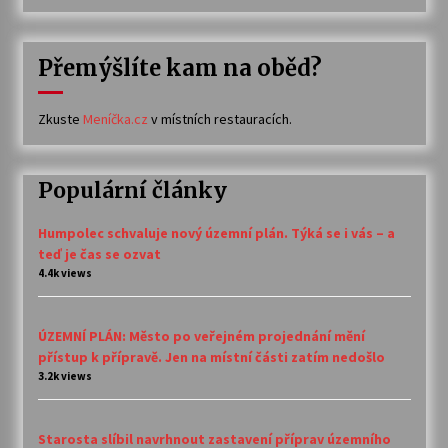
Přemýšlíte kam na oběd?
Zkuste
Meníčka.cz
v místních restauracích.
Populární články
Humpolec schvaluje nový územní plán. Týká se i vás – a
teď je čas se ozvat
4.4k views
ÚZEMNÍ PLÁN: Město po veřejném projednání mění
přístup k přípravě. Jen na místní části zatím nedošlo
3.2k views
Starosta slíbil navrhnout zastavení příprav územního