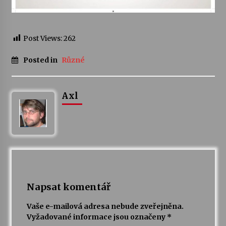
Varhanní recitál Michala Novenka v Klášteře
Želiv
Post Views:
262
3. 7. 2026
Posted in
Různé
Petr Adamec – Malovaný svět
30. 6. 2026
Axl
Napsat komentář
Vaše e-mailová adresa nebude zveřejněna.
Vyžadované informace jsou označeny
*