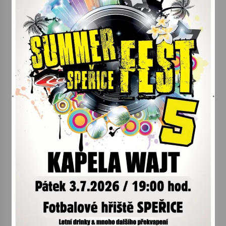
Votavžatský ploty
23. 7. 2026
Letní koncerty ve Stromovce: Rufus Miller
22. 7. 2026
Vysočinka
17. 7. 2026
Ozvěny prázdnin
14. 7. 2026
Za kulturou kousek za Humpolec. V Želivě ožije
odkaz Josefa Čapka
13. 7. 2026