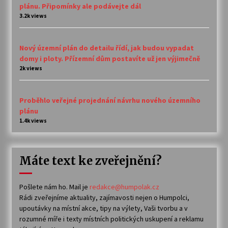
plánu. Připomínky ale podávejte dál
3.2k views
Nový územní plán do detailu řídí, jak budou vypadat
domy i ploty. Přízemní dům postavíte už jen výjimečně
2k views
Proběhlo veřejné projednání návrhu nového územního
plánu
1.4k views
Máte text ke zveřejnění?
Pošlete nám ho. Mail je
redakce@humpolak.cz
Rádi zveřejníme aktuality, zajímavosti nejen o Humpolci,
upoutávky na místní akce, tipy na výlety, Vaši tvorbu a v
rozumné míře i texty místních politických uskupení a reklamu