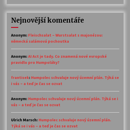
Nejnovější komentáře
Anonym
:
Fleischsalat – Wurstsalat s majonézou:
německá salámová pochoutka
Anonym
:
AI Act je tady. Co znamená nové evropské
pravidlo pro Humpoláky?
frantisek
:
Humpolec schvaluje nový územní plán. Týká se
i vás – a teď je čas se ozvat
Anonym
:
Humpolec schvaluje nový územní plán. Týká se i
vás – a teď je čas se ozvat
Ulrich Marsch
:
Humpolec schvaluje nový územní plán.
Týká se i vás – a teď je čas se ozvat