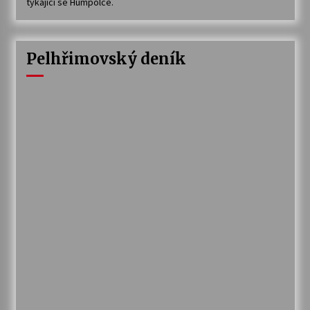
týkající se Humpolce.
Pelhřimovský deník