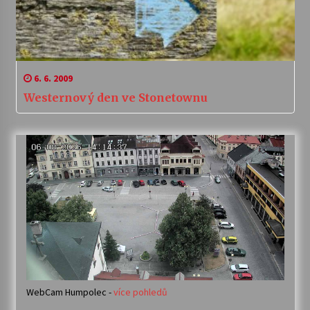
6. 6. 2009
Westernový den ve Stonetownu
WebCam Humpolec -
více pohledů