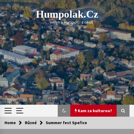
Skip
to
Humpolak.cz
content
. . . . . nejen o Humpolci a okolí
Kam za kulturou?
Home
Různé
Summer fest Speřice
Kam za kulturou?