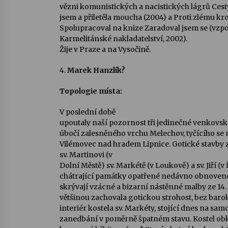
vězni komunistických a nacistických lágrů Cest
jsem a přiletěla moucha (2004) a Proti zlému kr
Spolupracoval na knize Zaradoval jsem se (vz
Karmelitánské nakladatelství, 2002).
Žije v Praze a na Vysočině.
4.
Marek Hanzlík?
Topologie místa:
V poslední době
upoutaly naší pozornost tři jedinečné venkovské
úbočí zalesněného vrchu Melechov, tyčícího se
Vilémovec nad hradem Lipnice. Gotické stavby ze
sv. Martinovi
(v
Dolní Městě
)
sv. Markétě (v Loukově
) a
sv. Jiří (v
chátrající památky opatřené nedávno obnovenou
skrývají vzácné a bizarní nástěnné malby ze 14. s
většinou zachovala gotickou strohost, bez barok
interiér kostela sv. Markéty, stojící dnes na samo
zanedbání v poměrně špatném stavu. Kostel obk