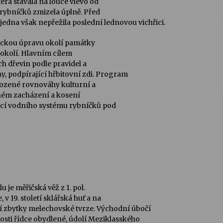
erá stávala na louce vlevo od
rybníčků zmizela úplně. Před
jedna však nepřežila poslední lednovou vichřici.
ickou úpravu okolí památky
 okolí. Hlavním cílem
ch dřevin podle pravidel a
ny, podpírající hřbitovní zdi. Program
řirozené rovnováhy kulturní a
vném zacházení a kosení
kcí vodního systému rybníčků pod
 je měřičská věž z 1. pol.
e
, v 19. století sklářská huť a na
í zbytky
melechovské tvrze
. Východní úbočí
osti řídce obydlené, údolí Meziklasského