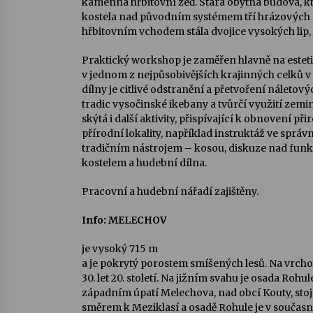
kamenná hřbitovní zeď. Stará obytná budova, kt
kostela nad původním systémem tří hrázových 
hřbitovním vchodem stála dvojice vysokých lip,
Praktický workshop je zaměřen hlavně na estet
v jednom z nejpůsobivějších krajinných celků v
dílny je citlivé odstranění a přetvoření náletový
tradic vysočinské ikebany a tvůrčí využití zemi
skýtá i další aktivity, přispívající k obnovení p
přírodní lokality, například instruktáž ve sprá
tradičním nástrojem – kosou, diskuze nad fun
kostelem a hudební dílna.
Pracovní a hudební nářadí zajištěny.
Info: MELECHOV
je vysoký
715 m
a je pokrytý porostem smíšených lesů. Na vrcholu
30. let 20. století. Na jižním svahu je osada
Rohul
západním úpatí Melechova, nad obcí Kouty, stoj
směrem k Meziklasí a osadě Rohule je v současn