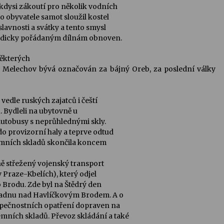
kdysi zákoutí pro několik vodních
 obyvatele samot sloužil kostel
lavnosti a svátky a tento smysl
riodicky pořádaným dílnám obnoven.
ěkterých
 Melechov bývá označován za bájný
Oreb, za poslední války
edle ruských zajatců i čeští
. Bydleli na ubytovně u
 autobusy s neprůhlednými skly.
do provizorní haly a teprve odtud
zemních skladů skončila koncem
ě střežený vojenský transport
v Praze-Kbelích), který odjel
 Brodu. Zde byl na Štědrý den
ladnu nad Havlíčkovým Brodem. A o
zpečnostních opatření dopraven na
ních skladů. Převoz skládání a také