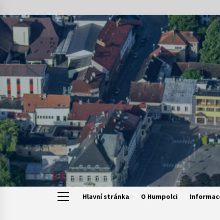
Skip
to
content
Hlavní stránka
O Humpolci
Informac