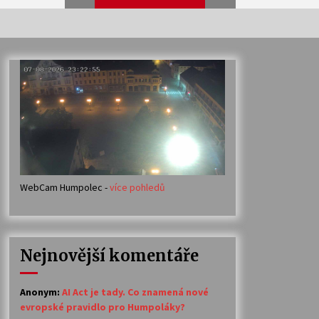
Veselí muzikanti
30. 7. 2026
Votavžatský ploty
23. 7. 2026
WebCam Humpolec -
více pohledů
Ozvěny prázdnin
14. 7. 2026
Nejnovější komentáře
Petr Adamec – Malovaný svět
30. 6. 2026
Anonym
:
AI Act je tady. Co znamená nové
evropské pravidlo pro Humpoláky?