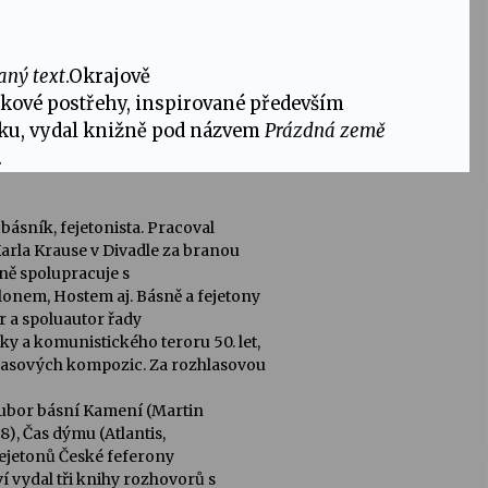
aný text
.Okrajově
íkové postřehy, inspirované především
ku, vydal knižně pod názvem
Prázdná země
.
básník, fejetonista. Pracoval
Karla Krause v Divadle za branou
lně spolupracuje s
onem, Hostem aj. Básně a fejetony
or a spoluautor řady
y a komunistického teroru 50. let,
hlasových kompozic. Za rozhlasovou
soubor básní Kamení (Martin
8), Čas dýmu (Atlantis,
fejetonů České feferony
í vydal tři knihy rozhovorů s