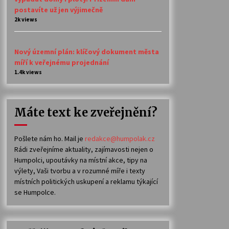
postavíte už jen výjimečně
2k views
Nový územní plán: klíčový dokument města
míří k veřejnému projednání
1.4k views
Máte text ke zveřejnění?
Pošlete nám ho. Mail je
redakce@humpolak.cz
Rádi zveřejníme aktuality, zajímavosti nejen o
Humpolci, upoutávky na místní akce, tipy na
výlety, Vaši tvorbu a v rozumné míře i texty
místních politických uskupení a reklamu týkající
se Humpolce.