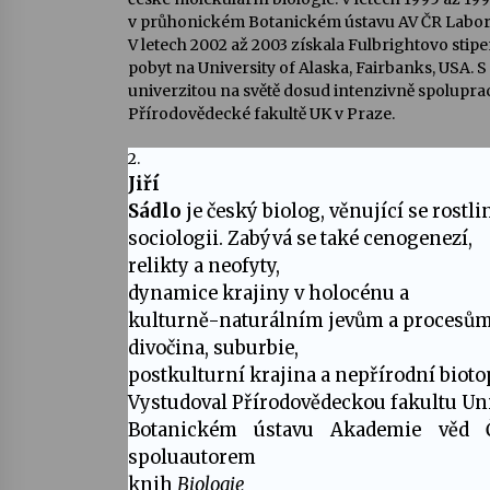
v průhonickém Botanickém ústavu AV ČR Labor
V letech 2002 až 2003 získala Fulbrightovo stip
pobyt na University of Alaska, Fairbanks, USA. S
univerzitou na světě dosud intenzivně spolupra
Přírodovědecké fakultě UK v Praze.
2.
Jiří
Sádlo
je český
biolog
, věnující se
rostli
sociologii
. Zabývá se také
cenogenezí
,
relikty
a
neofyty
,
dynamice krajiny v
holocénu
a
kulturně-naturálním jevům a procesům,
divočina
,
suburbie
,
postkulturní krajina a nepřírodní
bioto
Vystudoval Přírodovědeckou fakultu Uni
Botanickém ústavu Akademie věd 
spoluautorem
knih
Biologie