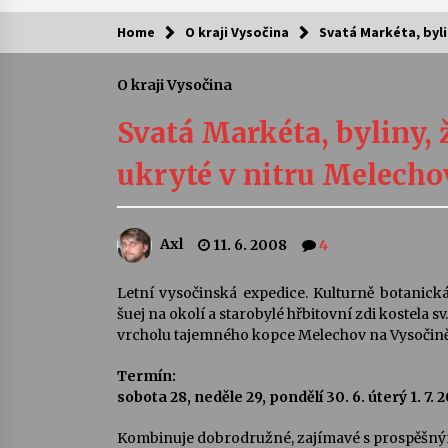
Home
O kraji Vysočina
Svatá Markéta, bylin
Kam za kulturou?
O kraji Vysočina
Letní koncerty ve Stromovce: Ars
Camerata a Sukuba Ensemble
Svatá Markéta, byliny, že
4. 8. 2026
ukryté v nitru Melecho
Pozvánka na integrační festival
Quijotova šedesátka: 28. 7.–1. 8.
2026
Axl
11. 6. 2008
4
28. 7. 2026
Letní koncerty ve Stromovce: Rufu
Letní vysočinská expedice. Kulturně botanick
Miller
šuej na okolí a starobylé hřbitovní zdi kostela 
22. 7. 2026
vrcholu tajemného kopce Melechov na Vysočině
Termín:
Za kulturou kousek za Humpolec. 
sobota 28, neděle 29, pondělí 30. 6. úterý 1. 7. 
Želivě ožije odkaz Josefa Čapka
13. 7. 2026
Kombinuje dobrodružné, zajímavé s prospěšn