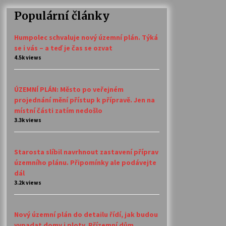
Populární články
Humpolec schvaluje nový územní plán. Týká
se i vás – a teď je čas se ozvat
4.5k views
ÚZEMNÍ PLÁN: Město po veřejném
projednání mění přístup k přípravě. Jen na
místní části zatím nedošlo
3.3k views
Starosta slíbil navrhnout zastavení příprav
územního plánu. Připomínky ale podávejte
dál
3.2k views
Nový územní plán do detailu řídí, jak budou
vypadat domy i ploty. Přízemní dům