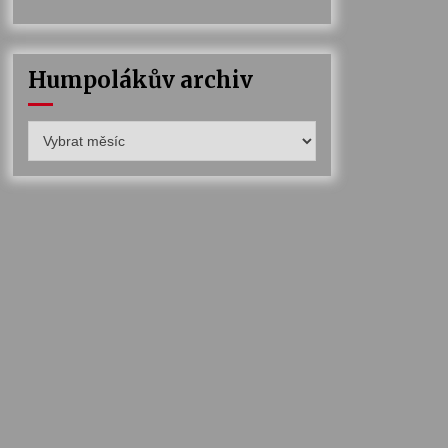
Humpolákův archiv
Humpolákův
archiv