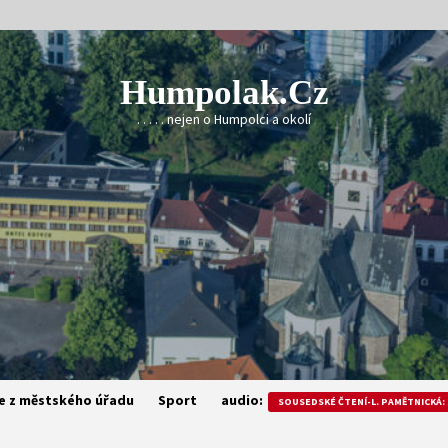
Humpolak.cz
. . . . . nejen o Humpolci a okolí
e z městského úřadu
Sport
audio:
SOUSEDSKÉ ČTENÍ-L. PAMĚTNICKÁ: 