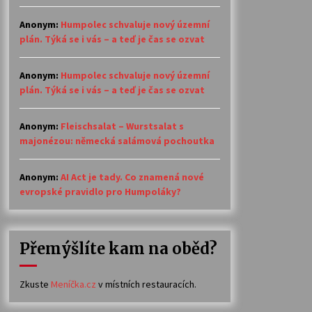
Anonym
:
Humpolec schvaluje nový územní
plán. Týká se i vás – a teď je čas se ozvat
Anonym
:
Humpolec schvaluje nový územní
plán. Týká se i vás – a teď je čas se ozvat
Anonym
:
Fleischsalat – Wurstsalat s
majonézou: německá salámová pochoutka
Anonym
:
AI Act je tady. Co znamená nové
evropské pravidlo pro Humpoláky?
Přemýšlíte kam na oběd?
Zkuste
Meníčka.cz
v místních restauracích.