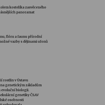
kolem kostelíka zasvěceného
jkrásnějších panoramat
u, flóru a faunu přírodní
 možné vazby s dějinami ufonů
í rostlin v Ústavu
ména genetickým základům
evoluční biologii.
lekulární genetiky ČSAV
telské osobnosti
998 vybudovala