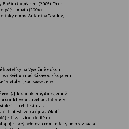
y Božím (ne)časem (2003), Prosil
ompáč a lopata (2006).
pomínky mons. Antonína Bradny,
 kostelíky na Vysočině v okolí
 mezi Světlou nad Sázavou a kopcem
 14. století jsou zasvěceny
 Řečici
). Jde o malebné, dnes jemně
 šindelovou střechou. Interiéry
toletí a architektura si
ních přestaveb a úprav. Okolí i
tě je díky a vinou letitého
lopuje starý hřbitov a romanticky polorozpadlá