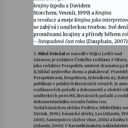
krajiny
(spolu s
Davidem
Storchem
; Vesmír, 1999) a
Krajina
a revoluce
a eseje
Krajina jako interpretov
se zabývá i uměleckou tvorbou. Své den
proměnami krajiny a přírody během ro
– listopadová čast roku
(Dauphain, 2007)
3
. Miloš Doležal
se narodil v Háji u Ledče nad
Sázavou, je redaktor Českého rozhlasu 3-Vltava, 
jako redaktor Perspektiv, asistent dramaturga 
II, hlídač azylového domu a plakátovač. Pravide
Perspektivami, Respektem, týdeníkem A2, Babyl
publikuje v polských literárních revuích. Je aut
rozhlasových pořadů a dokumentů z období válk
uměleckých portrétů, literárních pořadů a roz
dokumentaristiku oceněn řadou cen.
Vydal básnickou sbírku Podivice, bibliofilsky 
Dyrink, 1996), básnické sbírky, Les (Atlantis, 199
2003), Sansepolcro (Arbor vitae, 2004) a knihu 
(Atlantis, 2000). V Karmelitánském nakladatelstv