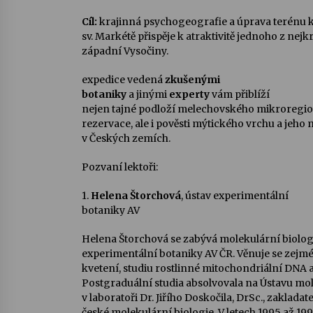
Cíl:
krajinná psychogeografie a úprava terénu 
sv. Markétě přispěje k atraktivitě jednoho z ne
západní Vysočiny.
expedice vedená
zkušenými
botaniky
a jinými
experty
vám přiblíží
nejen tajné podloží melechovského mikroregion
rezervace, ale i pověsti mýtického vrchu a jeho
v Českých zemích.
Pozvaní lektoři:
1.
Helena Štorchová
, ústav experimentální
botaniky AV
Helena Štorchová se zabývá molekulární biologi
experimentální botaniky AV ČR. Věnuje se zej
kvetení, studiu rostlinné mitochondriální DNA a 
Postgraduální studia absolvovala na Ústavu mo
v laboratoři Dr. Jiřího Doskočila, DrSc., zaklada
české molekulární biologie. V letech 1995 až 1