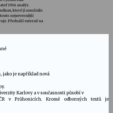
atoř DNA analýz.
endium, které jí umožnilo
 touto nejsevernější
cuje. Přednáší externě na
nné
 jako je například
nová
py
.
verzity Karlovy a v současnosti působí v
ČR v Průhonicích. Kromě odborných textů je