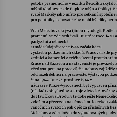
potoka pramenícího v jezírku Řečičáku skýtalo 
mlýnů (dodnes je zde Popkův mlýn a Dolíky). Pro
svaté Markéty jako místo pro setkání, společné s
pro poutníky a obyvatele by mohl být díky pe
Vrch Melechov ukrývá i jinou mytologii:
Podle n
pramenů se zde setkávali Husité v roce 1420
a
partyzáni a německá
armáda
údajně v roce 1944 začala kdesi
výstavbu podzemních skladů. Pracovali zde prý v
zedníci a kameníci z celého území protektorátu
Zruče nad Sázavou a na staveniště je převážely
Před vstupem na pracoviště autobusy zajížděly 
odcházeli dělníci na pracoviště. Výstavba pod
října 1944. Dne 23. prosince 1944
z
nádraží v Praze-Vysočanech byl vypraven přísn
(náklad tvořily bedny a stroje z letecké továrny 
do Havlíčkova Brodu, v té době ještě Německého
vyložen a převezen na německou leteckou zák
vánočních svátcích pak opět za příslušných be
Melechov a zde uložen do vybudovaných podzem