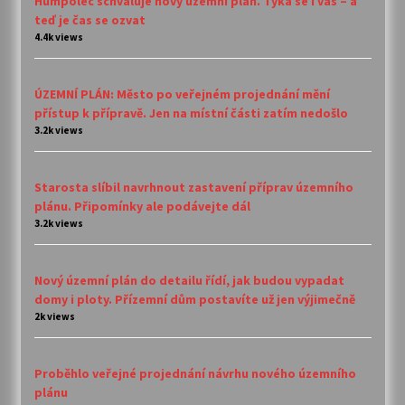
Humpolec schvaluje nový územní plán. Týká se i vás – a
teď je čas se ozvat
4.4k views
ÚZEMNÍ PLÁN: Město po veřejném projednání mění
přístup k přípravě. Jen na místní části zatím nedošlo
3.2k views
Starosta slíbil navrhnout zastavení příprav územního
plánu. Připomínky ale podávejte dál
3.2k views
Nový územní plán do detailu řídí, jak budou vypadat
domy i ploty. Přízemní dům postavíte už jen výjimečně
2k views
Proběhlo veřejné projednání návrhu nového územního
plánu