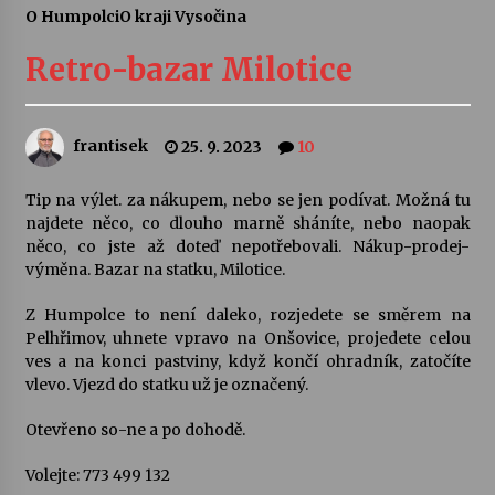
O Humpolci
O kraji Vysočina
Letní koncerty ve Stromovce: Ars Camerata a
Sukuba Ensemble
Retro-bazar Milotice
4. 8. 2026
Vernisáž výstavy Josefíny Duškové: Stávám se
frantisek
25. 9. 2023
10
kapkou
30. 7. 2026
Tip na výlet. za nákupem, nebo se jen podívat. Možná tu
najdete něco, co dlouho marně sháníte, nebo naopak
Veselí muzikanti
něco, co jste až doteď nepotřebovali. Nákup-prodej-
30. 7. 2026
výměna. Bazar na statku, Milotice.
Z Humpolce to není daleko, rozjedete se směrem na
Pelhřimov, uhnete vpravo na Onšovice, projedete celou
Pozvánka na integrační festival Quijotova
šedesátka: 28. 7.–1. 8. 2026
ves a na konci pastviny, když končí ohradník, zatočíte
28. 7. 2026
vlevo. Vjezd do statku už je označený.
Otevřeno so-ne a po dohodě.
Letní koncerty ve Stromovce: Kolchoz a
Jenakaši
Volejte: 773 499 132
28. 7. 2026