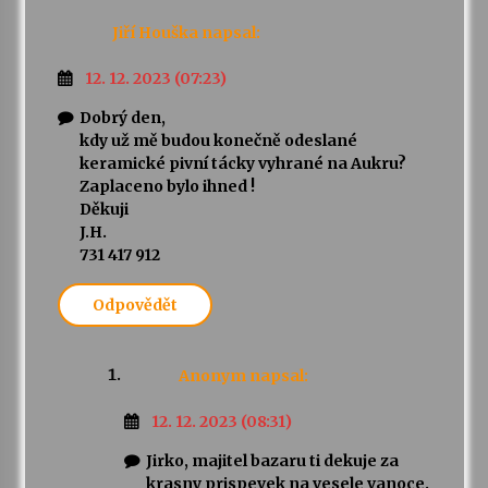
Jiří Houška
napsal:
12. 12. 2023 (07:23)
Dobrý den,
kdy už mě budou konečně odeslané
keramické pivní tácky vyhrané na Aukru?
Zaplaceno bylo ihned !
Děkuji
J.H.
731 417 912
Odpovědět
Anonym
napsal:
12. 12. 2023 (08:31)
Jirko, majitel bazaru ti dekuje za
krasny prispevek na vesele vanoce.