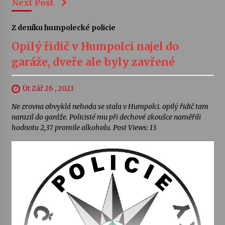
Next Post
Z deníku humpolecké policie
Opilý řidič v Humpolci najel do
garáže, dveře ale byly zavřené
Út Zář 26 , 2023
Ne zrovna obvyklá nehoda se stala v Humpolci. opilý řidič tam
narazil do garáže. Policisté mu při dechové zkoušce naměřili
hodnotu 2,37 promile alkoholu. Post Views: 13