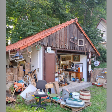
Varhanní recitál Michala Novenka v Klášteře
Želiv
3. 7. 2026
Petr Adamec – Malovaný svět
30. 6. 2026