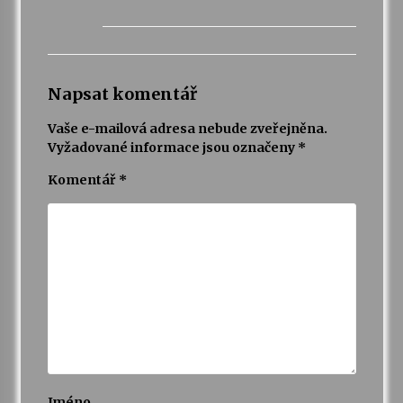
Napsat komentář
Vaše e-mailová adresa nebude zveřejněna.
Vyžadované informace jsou označeny
*
Komentář
*
Jméno