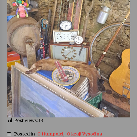
Post Views:
13
Posted in
O Humpolci
,
O kraji Vysočina