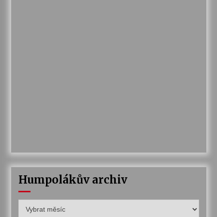
Humpolákův archiv
Humpolákův
archiv