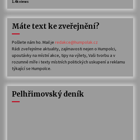
1.4k views
Máte text ke zveřejnění?
Pošlete nám ho. Mail je
redakce@humpolak.cz
Rádi zveřejníme aktuality, zajímavosti nejen o Humpolci,
upoutávky na místní akce, tipy na výlety, Vaši tvorbu a v
rozumné míře i texty místních politických uskupení a reklamu
týkající se Humpolce.
Pelhřimovský deník