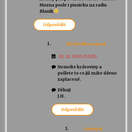
Mozna posle i pisnicku na radiu
Blanik
Odpovědět
Jiří Houška
napsal:
12. 12. 2023 (12:21)
Nemelte krávoviny a
pošlete to co již máte dávno
zaplacené.
Děkuji
J.H.
Odpovědět
Anonym