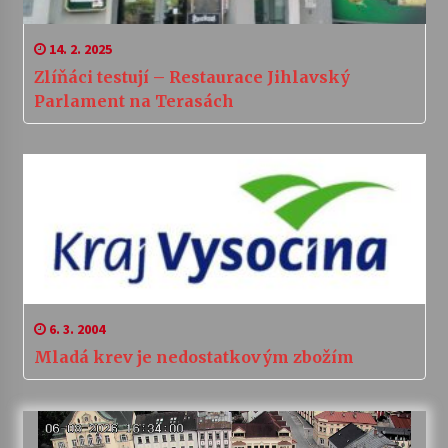
14. 2. 2025
Zlíňáci testují – Restaurace Jihlavský
Parlament na Terasách
6. 3. 2004
Mladá krev je nedostatkovým zbožím