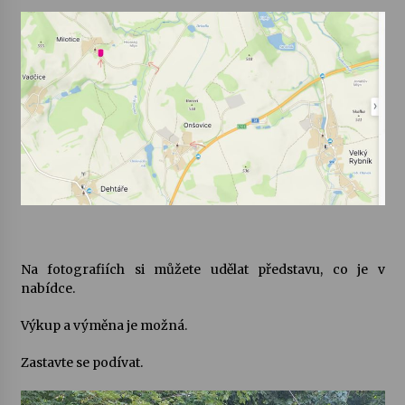
Votavžatský ploty
23. 7. 2026
Letní koncerty ve Stromovce: Rufus Miller
22. 7. 2026
Vysočinka
17. 7. 2026
Na fotografiích si můžete udělat představu, co je v
Ozvěny prázdnin
nabídce.
14. 7. 2026
Výkup a výměna je možná.
Zastavte se podívat.
Za kulturou kousek za Humpolec. V Želivě ožije
odkaz Josefa Čapka
13. 7. 2026