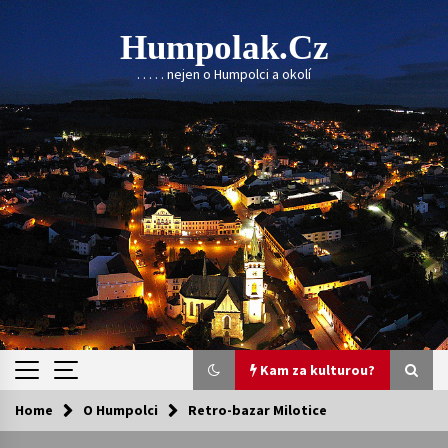
Skip
to
Humpolak.cz
content
. . . . . nejen o Humpolci a okolí
Kam za kulturou?
Home
O Humpolci
Retro-bazar Milotice
Kam za kulturou?