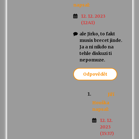
napsal:
12. 12. 2023
(12:41)
ale Jirko, to fakt
musis brecet jinde.
Ja a ni nikdo na
tehle diskuzi ti
nepomuze.
Odpovědět
Jiří
Houška
napsal:
12. 12.
2023
(15:37)