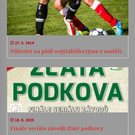
27. 5. 2014
Vítězství na půdě nejslabšího týmu v soutěži.
18. 8. 2025
Finále seriálu závodů Zlaté podkovy