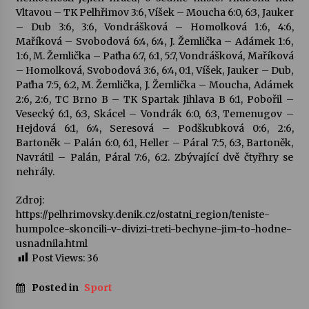
Vltavou – TK Pelhřimov 3:6, Víšek – Moucha 6:0, 6:3, Jauker
– Dub 3:6, 3:6, Vondrášková – Homolková 1:6, 4:6,
Maříková – Svobodová 6:4, 6:4, J. Žemlička – Adámek 1:6,
1:6, M. Žemlička – Paťha 6:7, 6:1, 5:7, Vondrášková, Maříková
– Homolková, Svobodová 3:6, 6:4, 0:1, Víšek, Jauker – Dub,
Paťha 7:5, 6:2, M. Žemlička, J. Žemlička – Moucha, Adámek
2:6, 2:6, TC Brno B – TK Spartak Jihlava B 6:1, Pobořil –
Vesecký 6:1, 6:3, Skácel – Vondrák 6:0, 6:3, Temenugov –
Hejdová 6:1, 6:4, Seresová – Podškubková 0:6, 2:6,
Bartoněk – Palán 6:0, 6:1, Heller – Páral 7:5, 6:3, Bartoněk,
Navrátil – Palán, Páral 7:6, 6:2. Zbývající dvě čtyřhry se
nehrály.
Zdroj:
https://pelhrimovsky.denik.cz/ostatni_region/teniste-
humpolce-skoncili-v-divizi-treti-bechyne-jim-to-hodne-
usnadnila.html
Post Views:
36
Posted in
Sport