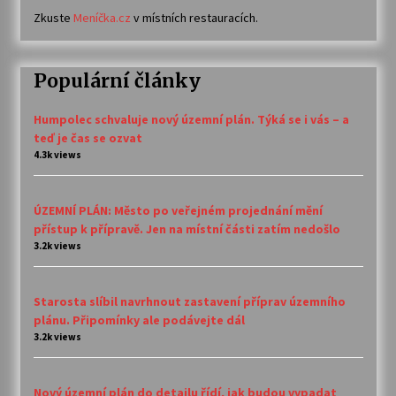
Zkuste
Meníčka.cz
v místních restauracích.
Populární články
Humpolec schvaluje nový územní plán. Týká se i vás – a
teď je čas se ozvat
4.3k views
ÚZEMNÍ PLÁN: Město po veřejném projednání mění
přístup k přípravě. Jen na místní části zatím nedošlo
3.2k views
Starosta slíbil navrhnout zastavení příprav územního
plánu. Připomínky ale podávejte dál
3.2k views
Nový územní plán do detailu řídí, jak budou vypadat