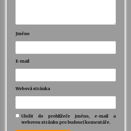
Jméno
E-mail
Webová stránka
Uložit do prohlížeče jméno, e-mail a
webovou stránku pro budoucí komentáře.