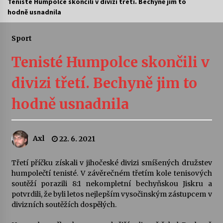
Tenisté Humpolce skončili v divizi třetí. Bechyně jim to
hodně usnadnila
Letní koncerty ve Stromovce: Ars Camerata a
Sukuba Ensemble
4. 8. 2026
Sport
Tenisté Humpolce skončili v
Vernisáž výstavy Josefíny Duškové: Stávám se
kapkou
divizi třetí. Bechyně jim to
30. 7. 2026
hodně usnadnila
Veselí muzikanti
30. 7. 2026
Axl
22. 6. 2021
Pozvánka na integrační festival Quijotova
šedesátka: 28. 7.–1. 8. 2026
Třetí příčku získali v jihočeské divizi smíšených družstev
28. 7. 2026
humpolečtí tenisté. V závěrečném třetím kole tenisových
soutěží porazili 8:1 nekompletní bechyňskou Jiskru a
potvrdili, že byli letos nejlepším vysočinským zástupcem v
Letní koncerty ve Stromovce: Kolchoz a
divizních soutěžích dospělých.
Jenakaši
28. 7. 2026