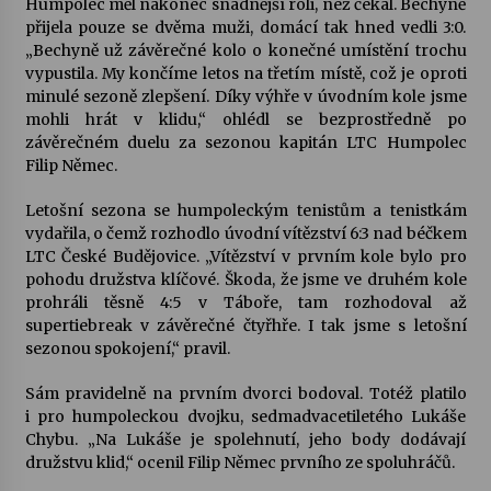
Humpolec měl nakonec snadnější roli, než čekal. Bechyně
přijela pouze se dvěma muži, domácí tak hned vedli 3:0.
Votavžatský ploty
„Bechyně už závěrečné kolo o konečné umístění trochu
23. 7. 2026
vypustila. My končíme letos na třetím místě, což je oproti
minulé sezoně zlepšení. Díky výhře v úvodním kole jsme
mohli hrát v klidu,“ ohlédl se bezprostředně po
závěrečném duelu za sezonou kapitán LTC Humpolec
Letní koncerty ve Stromovce: Rufus Miller
Filip Němec.
22. 7. 2026
Letošní sezona se humpoleckým tenistům a tenistkám
vydařila, o čemž rozhodlo úvodní vítězství 6:3 nad béčkem
Vysočinka
LTC České Budějovice. „Vítězství v prvním kole bylo pro
17. 7. 2026
pohodu družstva klíčové. Škoda, že jsme ve druhém kole
prohráli těsně 4:5 v Táboře, tam rozhodoval až
supertiebreak v závěrečné čtyřhře. I tak jsme s letošní
Ozvěny prázdnin
sezonou spokojení,“ pravil.
14. 7. 2026
Sám pravidelně na prvním dvorci bodoval. Totéž platilo
i pro humpoleckou dvojku, sedmadvacetiletého Lukáše
Chybu. „Na Lukáše je spolehnutí, jeho body dodávají
Za kulturou kousek za Humpolec. V Želivě ožije
družstvu klid,“ ocenil Filip Němec prvního ze spoluhráčů.
odkaz Josefa Čapka
13. 7. 2026