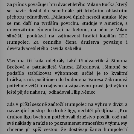
Za přínos považuje i hru dvacetiletého Milana Bučka, který
se navíc dostal do semifinále při letošním oblastním
Varhanní recitál Michala Novenka v Klášteře
přeboru jednotlivců. „Milanovi úplně nesedí antuka, lépe
Želiv
se mu daří na tvrdším povrchu. Studuje v Americe, s
3. 7. 2026
univerzitním týmem hrají na betonu, na něm je Milan
silnější,“ poukázal na zajímavost hrající kapitán LTC
Humpolec. Za cenného člena družstva považuje i
Petr Adamec – Malovaný svět
devětadvacetiletého Davida Kabelku.
30. 6. 2026
Všechna tři kola odehrály také třiadvacetiletá Simona
Brožová a patnáctiletá Vanesa Zábranová. „Simoně se
podařilo stabilizovat výkonnost, určitě je to kvalitní
hráčka, s níž počítáme i do budoucna. Vanesa Zábranová
potřebuje větší turnajovou a zápasovou praxi, její výkon
ještě půjde nahoru,“ odhadoval Filip Němec.
Zda v příští sezoně zaútočí Humpolec na výhru v divizi a
navazující postup do druhé ligy, nechtěl předjímat. „Pro
druhou ligu bychom potřebovali družstvo posílit, což má
své náklady a může to poznamenat atmosféru v týmu. My
chceme jít spíš cestou, že dostávají šanci humpolečtí