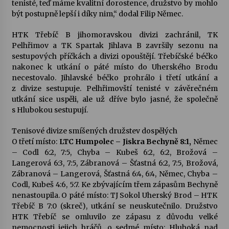
tenisté, teď máme kvalitní dorostence, družstvo by mohlo
být postupně lepší i díky nim,“ dodal Filip Němec.
HTK Třebíč B jihomoravskou divizi zachránil, TK
Pelhřimov a TK Spartak Jihlava B završily sezonu na
sestupových příčkách a divizi opouštějí. Třebíčské béčko
nakonec k utkání o páté místo do Uherského Brodu
necestovalo. Jihlavské béčko prohrálo i třetí utkání a
z divize sestupuje. Pelhřimovští tenisté v závěrečném
utkání sice uspěli, ale už dříve bylo jasné, že společně
s Hlubokou sestupují.
Tenisové divize smíšených družstev dospělých
O třetí místo:
LTC Humpolec – Jiskra Bechyně 8:1,
Němec
– Codl 6:2, 7:5, Chyba – Kubeš 6:2, 6:2, Brožová –
Langerová 6:3, 7:5, Zábranová – Šťastná 6:2, 7:5, Brožová,
Zábranová – Langerová, Šťastná 6:4, 6:4, Němec, Chyba –
Codl, Kubeš 4:6, 5:7. Ke zbývajícím třem zápasům Bechyně
nenastoupila. O páté místo: TJ Sokol Uherský Brod – HTK
Třebíč B 7:0 (skreč), utkání se neuskutečnilo. Družstvo
HTK Třebíč se omluvilo ze zápasu z důvodu velké
nemocnosti jejich hráčů, o sedmé místo: Hluboká nad