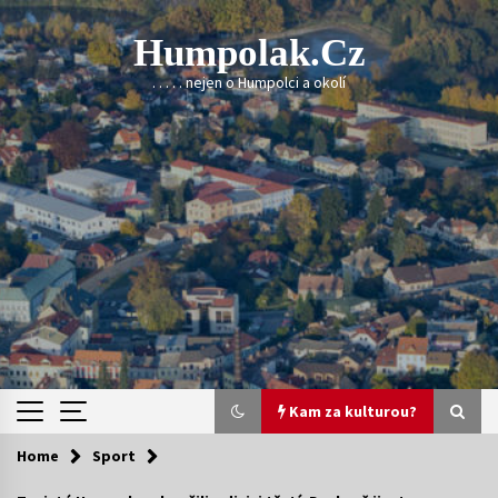
Skip
to
Humpolak.cz
content
. . . . . nejen o Humpolci a okolí
Kam za kulturou?
Home
Sport
Kam za kulturou?