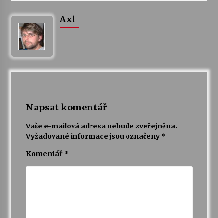
Axl
Napsat komentář
Vaše e-mailová adresa nebude zveřejněna.
Vyžadované informace jsou označeny
*
Komentář
*