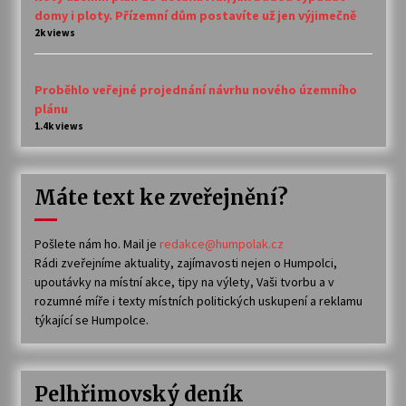
domy i ploty. Přízemní dům postavíte už jen výjimečně
2k views
Proběhlo veřejné projednání návrhu nového územního
plánu
1.4k views
Máte text ke zveřejnění?
Pošlete nám ho. Mail je
redakce@humpolak.cz
Rádi zveřejníme aktuality, zajímavosti nejen o Humpolci,
upoutávky na místní akce, tipy na výlety, Vaši tvorbu a v
rozumné míře i texty místních politických uskupení a reklamu
týkající se Humpolce.
Pelhřimovský deník