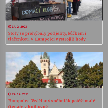
14. 2. 2023
Stoly se prohýbaly pod jelity, bůčkem i
tlačenkou. V Humpolci vystrojili hody
22. 12. 2011
Humpolec: Vzdělaný sněhulák potěší malé
čtenáře v knihovně