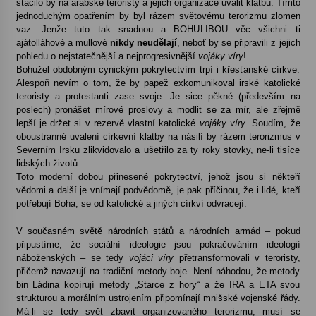
stačilo by na arabské teroristy a jejich organizace uvalit klatbu. Tímto
jednoduchým opatřením by byl rázem světovému terorizmu zlomen
vaz. Jenže tuto tak snadnou a BOHULIBOU věc všichni ti
ajátolláhové a mullové
nikdy neudělají
, neboť by se připravili z jejich
pohledu o nejstatečnější a nejprogresivnější
vojáky víry
!
Bohužel obdobným cynickým pokrytectvím trpí i křesťanské církve.
Alespoň nevím o tom, že by papež exkomunikoval irské katolické
teroristy a protestanti zase svoje. Je sice pěkné (především na
poslech) pronášet mírové proslovy a modlit se za mír, ale zřejmě
lepší je držet si v rezervě vlastní katolické
vojáky víry
. Soudím, že
oboustranné uvalení církevní klatby na násilí by rázem terorizmus v
Severním Irsku zlikvidovalo a ušetřilo za ty roky stovky, ne-li tisíce
lidských životů.
Toto moderní dobou přinesené pokrytectví, jehož jsou si někteří
vědomi a další je vnímají podvědomě, je pak příčinou, že i lidé, kteří
potřebují Boha, se od katolické a jiných církví odvracejí.
V současném světě národních států a národních armád – pokud
připustíme, že sociální ideologie jsou pokračováním ideologií
náboženských – se tedy
vojáci víry
přetransformovali v teroristy,
přičemž navazují na tradiční metody boje. Není náhodou, že metody
bin Ládina kopírují metody „Starce z hory“ a že IRA a ETA svou
strukturou a morálním ustrojením připomínají mnišské vojenské řády.
Má-li se tedy svět zbavit organizovaného terorizmu, musí se