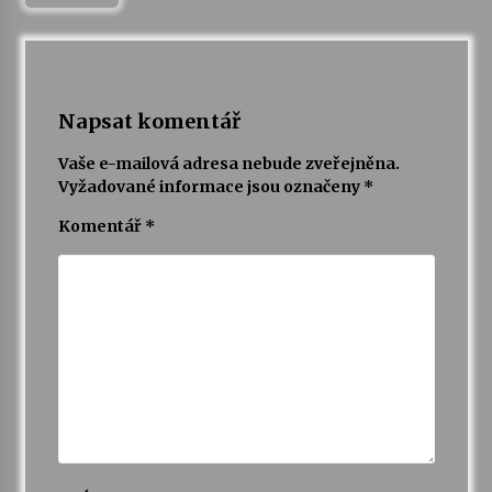
Napsat komentář
Vaše e-mailová adresa nebude zveřejněna.
Vyžadované informace jsou označeny
*
Komentář
*