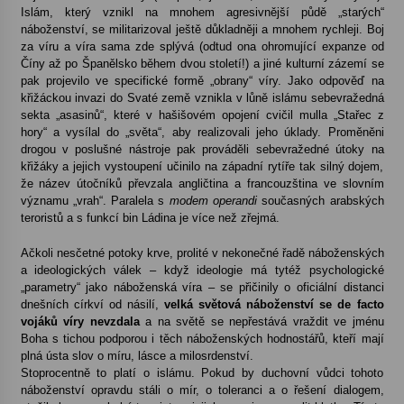
Islám, který vznikl na mnohem agresivnější půdě „starých“
náboženství, se militarizoval ještě důkladněji a mnohem rychleji. Boj
za víru a víra sama zde splývá (odtud ona ohromující expanze od
Číny až po Španělsko během dvou století!) a jiné kulturní zázemí se
pak projevilo ve specifické formě „obrany“ víry. Jako odpověď na
křižáckou invazi do Svaté země vznikla v lůně islámu sebevražedná
sekta „asasinů“, které v hašišovém opojení cvičil mulla „Stařec z
hory“ a vysílal do „světa“, aby realizovali jeho úklady. Proměněni
drogou v poslušné nástroje pak prováděli sebevražedné útoky na
křižáky a jejich vystoupení učinilo na západní rytíře tak silný dojem,
že název útočníků převzala angličtina a francouzština ve slovním
významu „vrah“. Paralela s
modem operandi
současných arabských
teroristů a s funkcí bin Ládina je více než zřejmá.
Ačkoli nesčetné potoky krve, prolité v nekonečné řadě náboženských
a ideologických válek – když ideologie má tytéž psychologické
„parametry“ jako náboženská víra – se přičinily o oficiální distanci
dnešních církví od násilí,
velká světová náboženství se de facto
vojáků víry nevzdala
a na světě se nepřestává vraždit ve jménu
Boha s tichou podporou i těch náboženských hodnostářů, kteří mají
plná ústa slov o míru, lásce a milosrdenství.
Stoprocentně to platí o islámu. Pokud by duchovní vůdci tohoto
náboženství opravdu stáli o mír, o toleranci a o řešení dialogem,