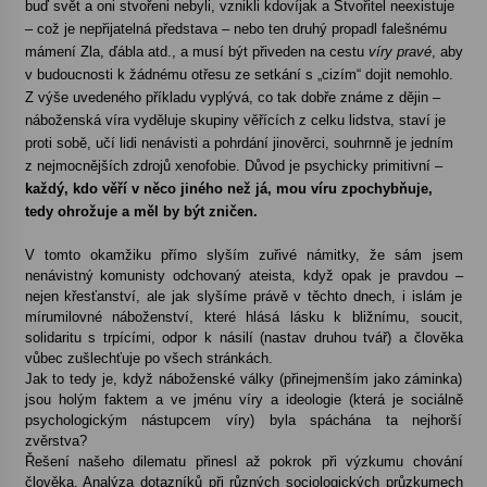
buď svět a oni stvořeni nebyli, vznikli kdovíjak a Stvořitel neexistuje
– což je nepřijatelná představa – nebo ten druhý propadl falešnému
Votavžatský ploty
mámení Zla, ďábla atd., a musí být přiveden na cestu
víry pravé
, aby
23. 7. 2026
v budoucnosti k žádnému otřesu ze setkání s „cizím“ dojit nemohlo.
Z výše uvedeného příkladu vyplývá, co tak dobře známe z dějin –
náboženská víra vyděluje skupiny věřících z celku lidstva, staví je
proti sobě, učí lidi nenávisti a pohrdání jinověrci, souhrnně je jedním
Letní koncerty ve Stromovce: Rufus Miller
z nejmocnějších zdrojů xenofobie. Důvod je psychicky primitivní –
22. 7. 2026
každý, kdo věří v něco jiného než já, mou víru zpochybňuje,
tedy ohrožuje a měl by být zničen.
Vysočinka
V tomto okamžiku přímo slyším zuřivé námitky, že sám jsem
17. 7. 2026
nenávistný komunisty odchovaný ateista, když opak je pravdou –
nejen křesťanství, ale jak slyšíme právě v těchto dnech, i islám je
mírumilovné náboženství, které hlásá lásku k bližnímu, soucit,
solidaritu s trpícími, odpor k násilí (nastav druhou tvář) a člověka
Ozvěny prázdnin
vůbec zušlechťuje po všech stránkách.
14. 7. 2026
Jak to tedy je, když náboženské války (přinejmenším jako záminka)
jsou holým faktem a ve jménu víry a ideologie (která je sociálně
psychologickým nástupcem víry) byla spáchána ta nejhorší
zvěrstva?
Za kulturou kousek za Humpolec. V Želivě ožije
odkaz Josefa Čapka
Řešení našeho dilematu přinesl až pokrok při výzkumu chování
13. 7. 2026
člověka. Analýza dotazníků při různých sociologických průzkumech