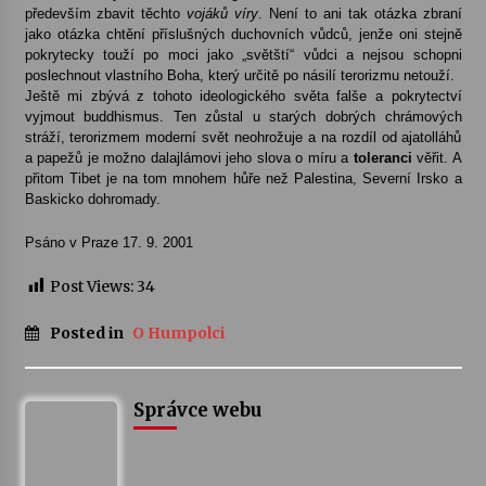
především zbavit těchto
vojáků víry
. Není to ani tak otázka zbraní
jako otázka chtění příslušných duchovních vůdců, jenže oni stejně
pokrytecky touží po moci jako „světští“ vůdci a nejsou schopni
poslechnout vlastního Boha, který určitě po násilí terorizmu netouží.
Ještě mi zbývá z tohoto ideologického světa falše a pokrytectví
vyjmout buddhismus. Ten zůstal u starých dobrých chrámových
stráží, terorizmem moderní svět neohrožuje a na rozdíl od ajatolláhů
a papežů je možno dalajlámovi jeho slova o míru a
toleranci
věřit. A
přitom Tibet je na tom mnohem hůře než Palestina, Severní Irsko a
Baskicko dohromady.
Psáno v Praze 17. 9. 2001
Post Views:
34
Posted in
O Humpolci
Správce webu