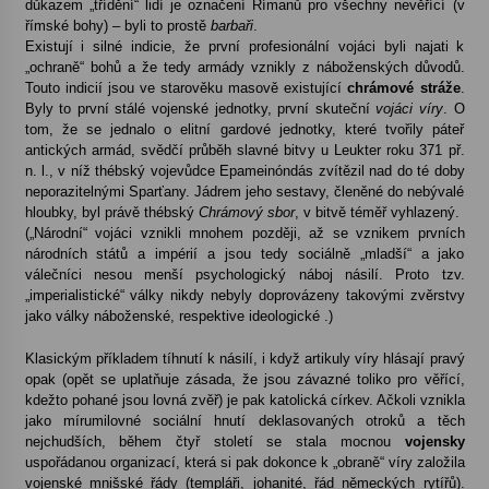
důkazem „třídění“ lidí je označení Římanů pro všechny nevěřící (v
římské bohy) – byli to prostě
barbaři
.
Existují i silné indicie, že první profesionální vojáci byli najati k
„ochraně“ bohů a že tedy armády vznikly z náboženských důvodů.
Touto indicií jsou ve starověku masově existující
chrámové stráže
.
Byly to první stálé vojenské jednotky, první skuteční
vojáci víry
. O
tom, že se jednalo o elitní gardové jednotky, které tvořily páteř
antických armád, svědčí průběh slavné bitvy u Leukter roku 371 př.
n. l., v níž thébský vojevůdce Epameinóndás zvítězil nad do té doby
neporazitelnými Sparťany. Jádrem jeho sestavy, členěné do nebývalé
hloubky, byl právě thébský
Chrámový sbor
, v bitvě téměř vyhlazený.
(„Národní“ vojáci vznikli mnohem později, až se vznikem prvních
národních států a impérií a jsou tedy sociálně „mladší“ a jako
válečníci nesou menší psychologický náboj násilí. Proto tzv.
„imperialistické“ války nikdy nebyly doprovázeny takovými zvěrstvy
jako války náboženské, respektive ideologické .)
Klasickým příkladem tíhnutí k násilí, i když artikuly víry hlásají pravý
opak (opět se uplatňuje zásada, že jsou závazné toliko pro věřící,
kdežto pohané jsou lovná zvěř) je pak katolická církev. Ačkoli vznikla
jako mírumilovné sociální hnutí deklasovaných otroků a těch
nejchudších, během čtyř století se stala mocnou
vojensky
uspořádanou organizací, která si pak dokonce k „obraně“ víry založila
vojenské mnišské řády (templáři, johanité, řád německých rytířů).