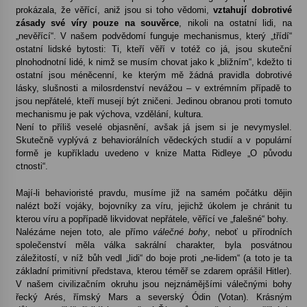
prokázala, že věřící, aniž jsou si toho vědomi,
vztahují dobrotivé
zásady své víry pouze na souvěrce
, nikoli na ostatní lidi, na
Varhanní recitál Michala Novenka v Klášteře
„nevěřící“. V našem podvědomí funguje mechanismus, který „třídí“
Želiv
ostatní lidské bytosti: Ti, kteří věří v totéž co já, jsou skuteční
3. 7. 2026
plnohodnotní lidé, k nimž se musím chovat jako k „bližním“, kdežto ti
ostatní jsou méněcenní, ke kterým mě žádná pravidla dobrotivé
lásky, slušnosti a milosrdenství nevážou – v extrémním případě to
Petr Adamec – Malovaný svět
jsou nepřátelé, kteří musejí být zničeni. Jedinou obranou proti tomuto
30. 6. 2026
mechanismu je pak výchova, vzdělání, kultura.
Není to příliš veselé objasnění, avšak já jsem si je nevymyslel.
Skutečně vyplývá z behaviorálních vědeckých studií a v populární
formě je kupříkladu uvedeno v knize Matta Ridleye „O původu
ctnosti“.
Mají-li behavioristé pravdu, musíme již na samém počátku dějin
nalézt boží vojáky, bojovníky za víru, jejichž úkolem je chránit tu
kterou víru a popřípadě likvidovat nepřátele, věřící ve „falešné“ bohy.
Nalézáme nejen toto, ale přímo
válečné bohy
, neboť u přírodních
společenství měla válka sakrální charakter, byla posvátnou
záležitostí, v níž bůh vedl „lidi“ do boje proti „ne-lidem“ (a toto je ta
základní primitivní představa, kterou téměř se zdarem oprášil Hitler).
V našem civilizačním okruhu jsou nejznámějšími válečnými bohy
řecký Arés, římský Mars a severský Ódin (Votan). Krásným