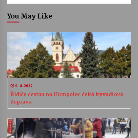
You May Like
9. 4. 2012
Řidiče cestou na Humpolec čeká kyvadlová
doprava