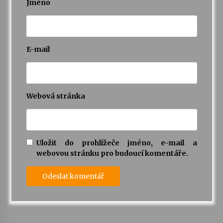
Jméno
E-mail
Webová stránka
Uložit do prohlížeče jméno, e-mail a
webovou stránku pro budoucí komentáře.