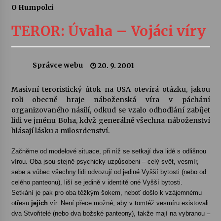
O Humpolci
Letní koncerty ve Stromovce: Ars Camerata a
Sukuba Ensemble
TEROR: Úvaha – Vojáci víry
4. 8. 2026
Vernisáž výstavy Josefíny Duškové: Stávám se
Správce webu
20. 9. 2001
kapkou
30. 7. 2026
Masivní teroristický útok na USA otevírá otázku, jakou
roli obecně hraje náboženská víra v páchání
Veselí muzikanti
organizovaného násilí, odkud se vzalo odhodlání zabíjet
30. 7. 2026
lidi ve jménu Boha, když generálně všechna náboženství
hlásají lásku a milosrdenství.
Začněme od modelové situace, při níž se setkají dva lidé s odlišnou
Pozvánka na integrační festival Quijotova
šedesátka: 28. 7.–1. 8. 2026
vírou. Oba jsou stejně psychicky uzpůsobeni – celý svět, vesmír,
28. 7. 2026
sebe a vůbec všechny lidi odvozují od jediné Vyšší bytosti (nebo od
celého panteonu), liší se jedině v identitě oné Vyšší bytosti.
Setkání je pak pro oba těžkým šokem, neboť došlo k vzájemnému
Letní koncerty ve Stromovce: Kolchoz a
otřesu
jejich
vír. Není přece možné, aby v tomtéž vesmíru existovali
Jenakaši
dva Stvořitelé (nebo dva božské panteony), takže mají na vybranou –
28. 7. 2026