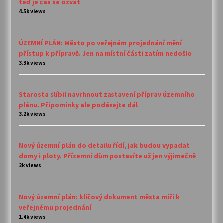
teď je čas se ozvat
4.5k views
ÚZEMNÍ PLÁN: Město po veřejném projednání mění
přístup k přípravě. Jen na místní části zatím nedošlo
3.3k views
Starosta slíbil navrhnout zastavení příprav územního
plánu. Připomínky ale podávejte dál
3.2k views
Nový územní plán do detailu řídí, jak budou vypadat
domy i ploty. Přízemní dům postavíte už jen výjimečně
2k views
Nový územní plán: klíčový dokument města míří k
veřejnému projednání
1.4k views