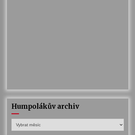
Humpolákův archiv
Humpolákův
archiv