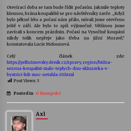
Otevírací doba se tam bude řídit počasím. Jakmile teploty
Votavžatský ploty
klesnou, brána koupaliště se pro návštěvníky zavře. „Když
23. 7. 2026
bylo pěkné léto a počasí nám přálo, mívali jsme otevřeno
ještě v září. Ale bylo to spíš výjimečně. Většinou jsme
zavírali s koncem prázdnin. Počasí na Vysočině koupání
nikdy tolik nepřeje jako třeba na jižní Moravě,“
Letní koncerty ve Stromovce: Rufus Miller
konstatovala Lucie Melounová.
22. 7. 2026
Celý článek zde:
https://pelhrimovsky.denik.cz/zpravy_region/bidna-
Vysočinka
sezona-koupalist-malo-teplych-dnu-skluzavka-v-
17. 7. 2026
bystrici-lidi-moc-netahla-20.html
Post Views:
3
Ozvěny prázdnin
Posted in
O Humpolci
14. 7. 2026
Axl
Za kulturou kousek za Humpolec. V Želivě ožije
odkaz Josefa Čapka
13. 7. 2026