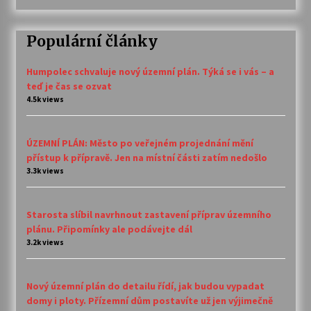
Populární články
Humpolec schvaluje nový územní plán. Týká se i vás – a
teď je čas se ozvat
4.5k views
ÚZEMNÍ PLÁN: Město po veřejném projednání mění
přístup k přípravě. Jen na místní části zatím nedošlo
3.3k views
Starosta slíbil navrhnout zastavení příprav územního
plánu. Připomínky ale podávejte dál
3.2k views
Nový územní plán do detailu řídí, jak budou vypadat
domy i ploty. Přízemní dům postavíte už jen výjimečně