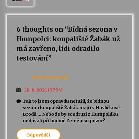
Varhanní recitál Michala Novenka v Klášteře
Želiv
3. 7. 2026
6 thoughts on “
Bídná sezona v
Humpolci: koupaliště Žabák už
Petr Adamec – Malovaný svět
má zavřeno, lidi odradilo
30. 6. 2026
testování
”
Anonym
napsal:
28. 8. 2021 (07:54)
Tak to jsem opravdu netušil, že bídnou
sezónu koupaliště Žabák mají i v Havlíčkově
Brodě…. Nebo že by soudruzi z Humpoláku
nedávali při hodině Zeměpisu pozor?
Odpovědět