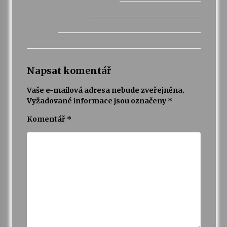
Napsat komentář
Vaše e-mailová adresa nebude zveřejněna.
Vyžadované informace jsou označeny
*
Komentář
*