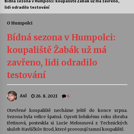
Bídná sezona v Humpolci: koupaliště Žabák už má zavřeno,
lidi odradilo testování
Letní koncerty ve Stromovce: Ars Camerata a
Sukuba Ensemble
4. 8. 2026
O Humpolci
Bídná sezona v Humpolci:
Vernisáž výstavy Josefíny Duškové: Stávám se
kapkou
koupaliště Žabák už má
30. 7. 2026
zavřeno, lidi odradilo
Veselí muzikanti
30. 7. 2026
testování
Pozvánka na integrační festival Quijotova
Axl
26. 8. 2021
6
šedesátka: 28. 7.–1. 8. 2026
28. 7. 2026
Otevřené koupaliště necháme ještě do konce srpna.
Sezona byla velice špatná. Oproti loňskému roku zhruba
Letní koncerty ve Stromovce: Kolchoz a
třetinová, posteskla si Lucie Melounová z Technických
Jenakaši
služeb Havlíčkův Brod, které provozují tamní koupaliště.
28. 7. 2026