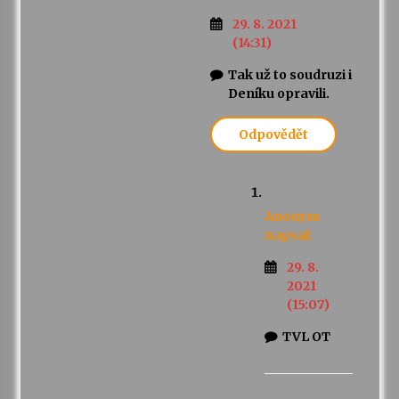
29. 8. 2021
(14:31)
Tak už to soudruzi i
Deníku opravili.
Odpovědět
Anonym
napsal:
29. 8.
2021
(15:07)
TVL OT