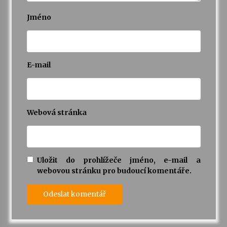
Jméno
E-mail
Webová stránka
Uložit do prohlížeče jméno, e-mail a
webovou stránku pro budoucí komentáře.