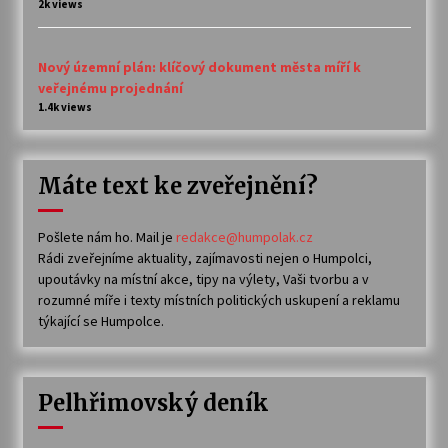
2k views
Nový územní plán: klíčový dokument města míří k
veřejnému projednání
1.4k views
Máte text ke zveřejnění?
Pošlete nám ho. Mail je
redakce@humpolak.cz
Rádi zveřejníme aktuality, zajímavosti nejen o Humpolci,
upoutávky na místní akce, tipy na výlety, Vaši tvorbu a v
rozumné míře i texty místních politických uskupení a reklamu
týkající se Humpolce.
Pelhřimovský deník