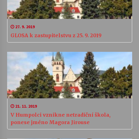
27. 9. 2019
GLOSA k zastupitelstvu z 25. 9. 2019
21. 11. 2019
V Humpolci vznikne netradiční škola,
ponese jméno Magora Jirouse