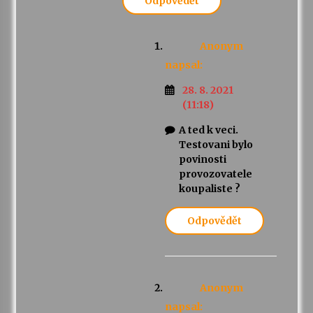
Odpovědět
Anonym
napsal:
28. 8. 2021
(11:18)
A ted k veci.
Testovani bylo
povinosti
provozovatele
koupaliste ?
Odpovědět
Anonym
napsal: