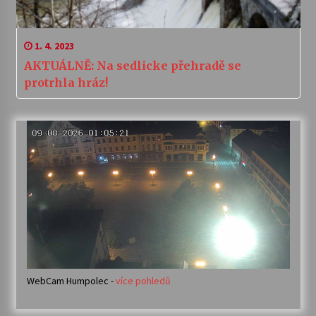
1. 4. 2023
AKTUÁLNĚ: Na sedlicke přehradě se
protrhla hráz!
WebCam Humpolec -
více pohledů