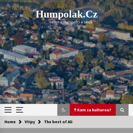
Skip
to
Humpolak.cz
content
. . . . . nejen o Humpolci a okolí
Kam za kulturou?
Home
Vtipy
The best of Ali
Kam za kulturou?