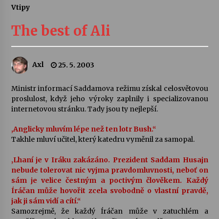
Vtipy
Letní koncerty ve Stromovce: Ars Camerata a
Sukuba Ensemble
The best of Ali
4. 8. 2026
Vernisáž výstavy Josefíny Duškové: Stávám se
Axl
25. 5. 2003
kapkou
30. 7. 2026
Ministr informací Saddamova režimu získal celosvětovou
proslulost, když jeho výroky zaplnily i specializovanou
Veselí muzikanti
internetovou stránku. Tady jsou ty nejlepší.
30. 7. 2026
,Anglicky mluvím lépe než ten lotr Bush.“
Takhle mluví učitel, který katedru vyměnil za samopal.
Pozvánka na integrační festival Quijotova
šedesátka: 28. 7.–1. 8. 2026
,Lhaní je v Iráku zakázáno. Prezident Saddam Husajn
28. 7. 2026
nebude tolerovat nic vyjma pravdomluvnosti, neboť on
sám je velice čestným a poctivým člověkem. Každý
Íráčan může hovořit zcela svobodně o vlastní pravdě,
Letní koncerty ve Stromovce: Kolchoz a
jak ji sám vidí a cítí.“
Jenakaši
Samozrejmě, že každý Íráčan může v zatuchlém a
28. 7. 2026