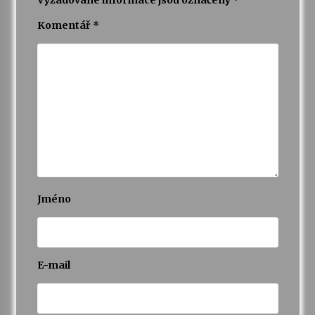
Vyžadované informace jsou označeny
*
Komentář
*
Jméno
E-mail