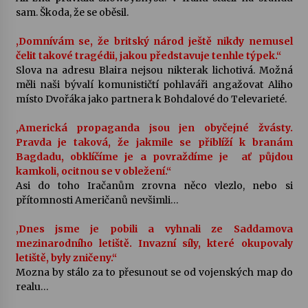
sam. Škoda, že se oběsil.
Varhanní recitál Michala Novenka v Klášteře
,Domnívám se, že britský národ ještě nikdy nemusel
Želiv
čelit takové tragédii, jakou představuje tenhle týpek.“
3. 7. 2026
Slova na adresu Blaira nejsou nikterak lichotivá. Možná
měli naši bývalí komunističtí pohlaváři angažovat Aliho
Petr Adamec – Malovaný svět
místo Dvořáka jako partnera k Bohdalové do Televarieté.
30. 6. 2026
,Americká propaganda jsou jen obyčejné žvásty.
Pravda je taková, že jakmile se přiblíží k branám
Bagdadu, obklíčíme je a povraždíme je ať půjdou
kamkoli, ocitnou se v obležení.“
Asi do toho Iračanům zrovna něco vlezlo, nebo si
přítomnosti Američanů nevšimli…
,Dnes jsme je pobili a vyhnali ze Saddamova
mezinarodního letiště. Invazní síly, které okupovaly
letiště, byly zničeny.“
Mozna by stálo za to přesunout se od vojenských map do
realu…