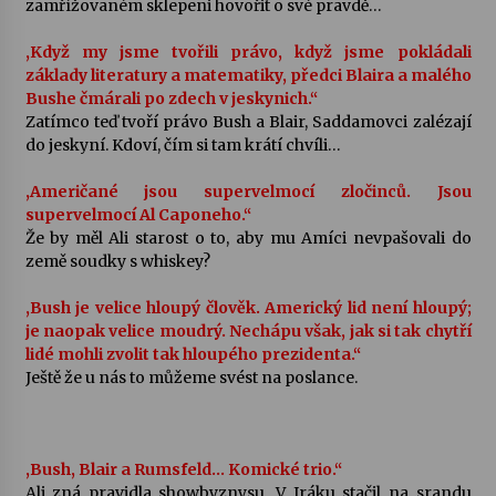
zamřížovaném sklepeni hovořit o své pravdě…
Votavžatský ploty
,Když my jsme tvořili právo, když jsme pokládali
23. 7. 2026
základy literatury a matematiky, předci Blaira a malého
Bushe čmárali po zdech v jeskynich.“
Zatímco teď tvoří právo Bush a Blair, Saddamovci zalézají
do jeskyní. Kdoví, čím si tam krátí chvíli…
Letní koncerty ve Stromovce: Rufus Miller
22. 7. 2026
,Američané jsou supervelmocí zločinců. Jsou
supervelmocí Al Caponeho.“
Že by měl Ali starost o to, aby mu Amíci nevpašovali do
Vysočinka
země soudky s whiskey?
17. 7. 2026
,Bush je velice hloupý člověk. Americký lid není hloupý;
je naopak velice moudrý. Nechápu však, jak si tak chytří
Ozvěny prázdnin
lidé mohli zvolit tak hloupého prezidenta.“
14. 7. 2026
Ještě že u nás to můžeme svést na poslance.
Za kulturou kousek za Humpolec. V Želivě ožije
odkaz Josefa Čapka
,Bush, Blair a Rumsfeld… Komické trio.“
13. 7. 2026
Ali zná pravidla showbyznysu. V Iráku stačil na srandu