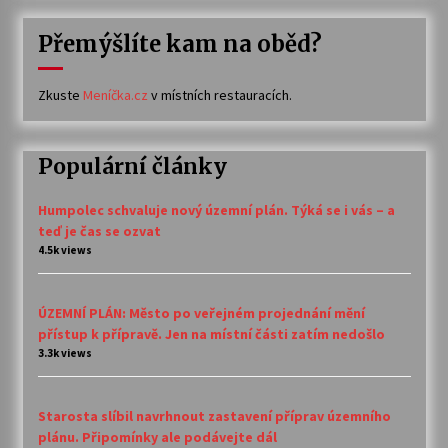
Přemýšlíte kam na oběd?
Zkuste
Meníčka.cz
v místních restauracích.
Populární články
Humpolec schvaluje nový územní plán. Týká se i vás – a
teď je čas se ozvat
4.5k views
ÚZEMNÍ PLÁN: Město po veřejném projednání mění
přístup k přípravě. Jen na místní části zatím nedošlo
3.3k views
Starosta slíbil navrhnout zastavení příprav územního
plánu. Připomínky ale podávejte dál