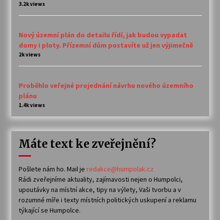
3.2k views
Nový územní plán do detailu řídí, jak budou vypadat
domy i ploty. Přízemní dům postavíte už jen výjimečně
2k views
Proběhlo veřejné projednání návrhu nového územního
plánu
1.4k views
Máte text ke zveřejnění?
Pošlete nám ho. Mail je
redakce@humpolak.cz
Rádi zveřejníme aktuality, zajímavosti nejen o Humpolci,
upoutávky na místní akce, tipy na výlety, Vaši tvorbu a v
rozumné míře i texty místních politických uskupení a reklamu
týkající se Humpolce.