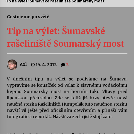
Tip na výlet: Šumavské rašeliniště Soumarský most
Letní koncerty ve Stromovce: Ars Camerata a
Sukuba Ensemble
Cestujeme po světě
4. 8. 2026
Tip na výlet: Šumavské
Vernisáž výstavy Josefíny Duškové: Stávám se
rašeliniště Soumarský most
kapkou
30. 7. 2026
Axl
15. 4. 2012
2
Veselí muzikanti
30. 7. 2026
V dnešním tipu na výlet se podíváme na Šumavu.
Vypravíme se kousíček od Volar k slavnému vodáckému
kepmu Soumarský most na horním toku Vltavy před
Pozvánka na integrační festival Quijotova
šedesátka: 28. 7.–1. 8. 2026
lipenskou přehradou. Zde se totiž již brzy otevře nová
28. 7. 2026
naučná stezka Rašeliniště. Humpolák tuto naučnou stezku
navští vil ještě před oficiálním otevřením a přináší vám
fotografie a reportáž. Návštěva zcela jistě stojí zato.
Letní koncerty ve Stromovce: Kolchoz a
Jenakaši
28. 7. 2026