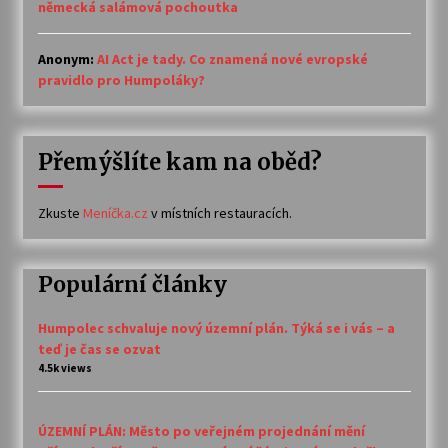
německá salámová pochoutka
Anonym
:
AI Act je tady. Co znamená nové evropské
pravidlo pro Humpoláky?
Přemýšlíte kam na oběd?
Zkuste
Meníčka.cz
v místních restauracích.
Populární články
Humpolec schvaluje nový územní plán. Týká se i vás – a
teď je čas se ozvat
4.5k views
ÚZEMNÍ PLÁN: Město po veřejném projednání mění