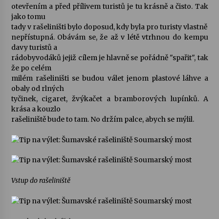
otevřením a před přílivem turistů je tu krásně a čisto. Tak
jako tomu
tady v rašeliništi bylo doposud, kdy byla pro turisty vlastně
nepřístupná. Obávám se, že až v létě vtrhnou do kempu
davy turistů a
rádobyvodáků jejiž cílem je hlavně se pořádně "spařit", tak
že po celém
milém rašeliništi se budou válet jenom plastové láhve a
obaly od rlných
tyčinek, cigaret, žvýkačet a bramborových lupínků. A
krása a kouzlo
rašeliniště bude to tam. No držím palce, abych se mýlil.
Vstup do rašeliniště