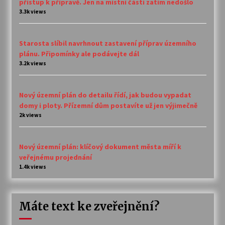
přístup k přípravě. Jen na místní části zatím nedošlo
3.3k views
Starosta slíbil navrhnout zastavení příprav územního
plánu. Připomínky ale podávejte dál
3.2k views
Nový územní plán do detailu řídí, jak budou vypadat
domy i ploty. Přízemní dům postavíte už jen výjimečně
2k views
Nový územní plán: klíčový dokument města míří k
veřejnému projednání
1.4k views
Máte text ke zveřejnění?