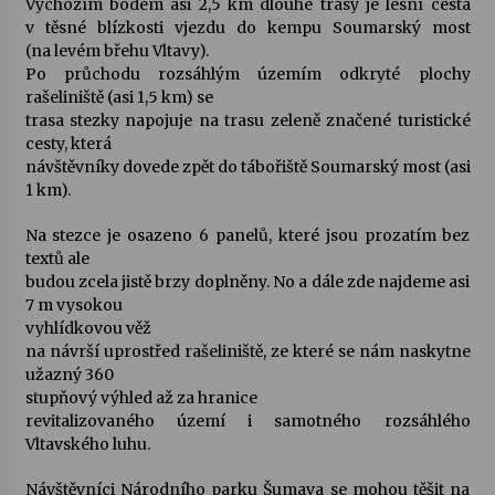
Výchozím bodem asi 2,5 km dlouhé trasy je lesní cesta
v těsné blízkosti vjezdu do kempu Soumarský most
Votavžatský ploty
(na levém břehu Vltavy).
23. 7. 2026
Po průchodu rozsáhlým územím odkryté plochy
rašeliniště (asi 1,5 km) se
trasa stezky napojuje na trasu zeleně značené turistické
cesty, která
Letní koncerty ve Stromovce: Rufus Miller
návštěvníky dovede zpět do tábořiště Soumarský most (asi
22. 7. 2026
1 km).
Na stezce je osazeno 6 panelů, které jsou prozatím bez
Vysočinka
textů ale
17. 7. 2026
budou zcela jistě brzy doplněny. No a dále zde najdeme asi
7 m vysokou
vyhlídkovou věž
Ozvěny prázdnin
na návrší uprostřed rašeliniště, ze které se nám naskytne
14. 7. 2026
užazný 360
stupňový výhled až za hranice
revitalizovaného území i samotného rozsáhlého
Vltavského luhu.
Za kulturou kousek za Humpolec. V Želivě ožije
odkaz Josefa Čapka
Návštěvníci Národního parku Šumava se mohou těšit na
13. 7. 2026