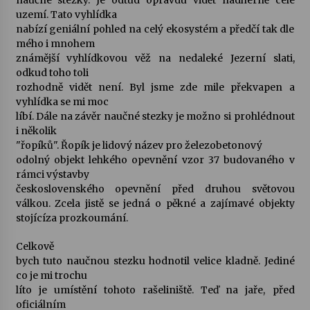
naučné stezky. Je odtud opravdu vidět nádherně celé
uzemí. Tato vyhlídka
nabízí geniální pohled na celý ekosystém a předčí tak dle
mého i mnohem
známější vyhlídkovou věž na nedaleké Jezerní slati,
odkud toho toli
rozhodně vidět není. Byl jsme zde mile překvapen a
vyhlídka se mi moc
líbí. Dále na závěr naučné stezky je možno si prohlédnout
i několik
"řopíků". Řopík
je lidový název pro železobetonový
odolný objekt lehkého opevnění vzor 37 budovaného v
rámci výstavby
československého opevnění před druhou světovou
válkou. Zcela jistě se jedná o pěkné a
zajímavé objekty
stojícíza prozkoumání.
Celkově
bych tuto naučnou stezku hodnotil velice kladně. Jediné
co je mi trochu
líto je umístění tohoto rašeliniště. Teď na jaře, před
oficiálním