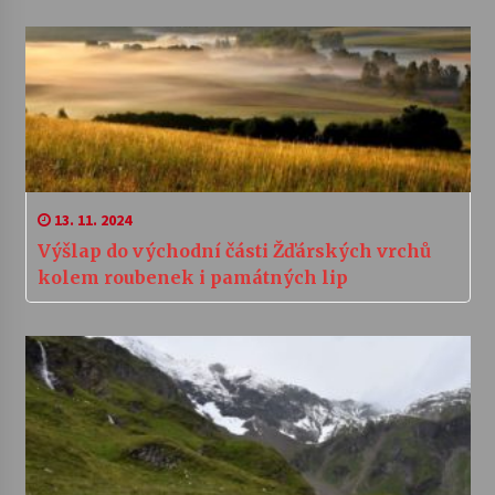
13. 11. 2024
Výšlap do východní části Žďárských vrchů
kolem roubenek i památných lip