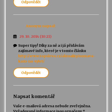
Odpovědět
Anonym
napsal:
29. 10. 2014 (10:21)
Super tipy! Díky za ně a i já přidávám
zajímavé info, které je v tomto článku
http://www.topsleva.cz/aktuality/sumava-
kam-na-vylet/
Odpovědět
Napsat komentář
Vaše e-mailová adresa nebude zveřejněna.
Vyžadované informace jsou označeny
*