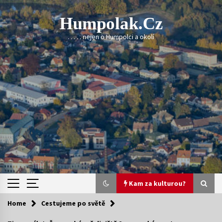
Skip
to
Humpolak.cz
content
. . . . . nejen o Humpolci a okolí
Kam za kulturou?
Home
Cestujeme po světě
Kam za kulturou?