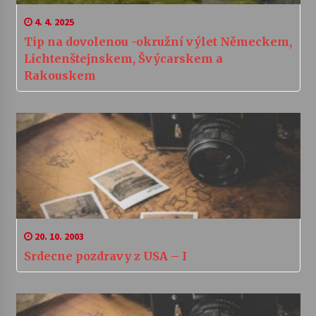
4. 4. 2025
Tip na dovolenou -okružní výlet Německem,
Lichtenštejnskem, Švýcarskem a
Rakouskem
20. 10. 2003
Srdecne pozdravy z USA – I