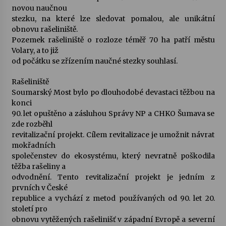
novou naučnou
stezku, na které lze sledovat pomalou, ale unikátní
Varhanní recitál Michala Novenka v Klášteře
obnovu rašeliniště.
Želiv
Pozemek rašeliniště o rozloze téměř 70 ha patří městu
3. 7. 2026
Volary, a to již
od počátku se zřízením naučné stezky souhlasí.
Petr Adamec – Malovaný svět
Rašeliniště
30. 6. 2026
Soumarský Most bylo po dlouhodobé devastaci těžbou na
konci
90. let opuštěno a zásluhou Správy NP a CHKO Šumava se
zde rozběhl
revitalizační projekt. Cílem revitalizace je umožnit návrat
mokřadních
společenstev do ekosystému, který nevratně poškodila
těžba rašeliny a
odvodnění. Tento revitalizační projekt je jedním z
prvních v České
republice a vychází z metod používaných od 90. let 20.
století pro
obnovu vytěžených rašelinišť v západní Evropě a severní