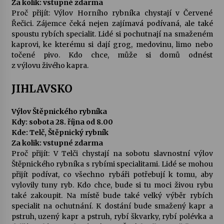
Za kolik: vstupné zdarma
Proč přijít: Výlov Horního rybníka chystají v Červené
Řečici. Zájemce čeká nejen zajímavá podívaná, ale také
Varhanní recitál Michala Novenka v Klášteře
Želiv
spoustu rybích specialit. Lidé si pochutnají na smaženém
3. 7. 2026
kaprovi, ke kterému si dají grog, medovinu, limo nebo
točené pivo. Kdo chce, může si domů odnést
z výlovu živého kapra.
Petr Adamec – Malovaný svět
30. 6. 2026
JIHLAVSKO
Výlov Štěpnického rybníka
Kdy: sobota 28. října od 8.00
Kde: Telč, Štěpnický rybník
Za kolik: vstupné zdarma
Proč přijít: V Telči chystají na sobotu slavnostní výlov
Štěpnického rybníka s rybími specialitami. Lidé se mohou
přijít podívat, co všechno rybáři potřebují k tomu, aby
vylovily tuny ryb. Kdo chce, bude si tu moci živou rybu
také zakoupit. Na místě bude také velký výběr rybích
specialit na ochutnání. K dostání bude smažený kapr a
pstruh, uzený kapr a pstruh, rybí škvarky, rybí polévka a