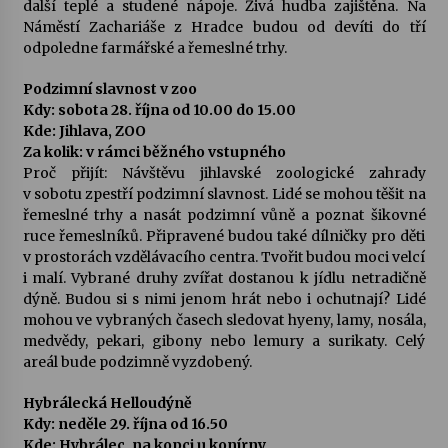
další teplé a studené nápoje. Živá hudba zajištěna. Na
Náměstí Zachariáše z Hradce budou od devíti do tří
odpoledne farmářské a řemeslné trhy.
Podzimní slavnost v zoo
Kdy: sobota 28. října od 10.00 do 15.00
Kde: Jihlava, ZOO
Za kolik: v rámci běžného vstupného
Proč přijít: Návštěvu jihlavské zoologické zahrady
v sobotu zpestří podzimní slavnost. Lidé se mohou těšit na
řemeslné trhy a nasát podzimní vůně a poznat šikovné
ruce řemeslníků. Připravené budou také dílničky pro děti
v prostorách vzdělávacího centra. Tvořit budou moci velcí
i malí. Vybrané druhy zvířat dostanou k jídlu netradičně
dýně. Budou si s nimi jenom hrát nebo i ochutnají? Lidé
mohou ve vybraných časech sledovat hyeny, lamy, nosála,
medvědy, pekari, gibony nebo lemury a surikaty. Celý
areál bude podzimně vyzdobený.
Hybrálecká Helloudýně
Kdy: neděle 29. října od 16.50
Kde: Hybrálec, na kopci u konírny