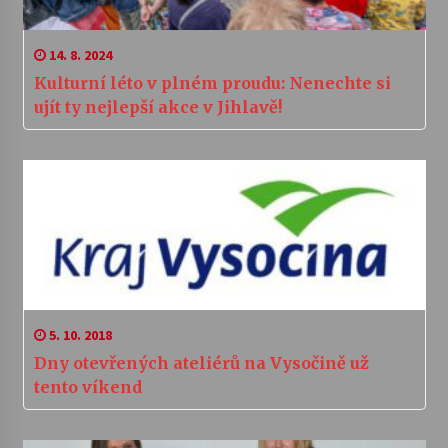
14. 8. 2024
Kulturní léto v plném proudu: Nenechte si
ujít ty nejlepší akce v Jihlavě!
5. 10. 2018
Dny otevřených ateliérů na Vysočině už
tento víkend