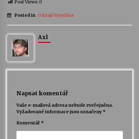
Post Views:
0
Posted in
O kraji Vysočina
Axl
Napsat komentář
Vaše e-mailová adresa nebude zveřejněna.
Vyžadované informace jsou označeny
*
Komentář
*