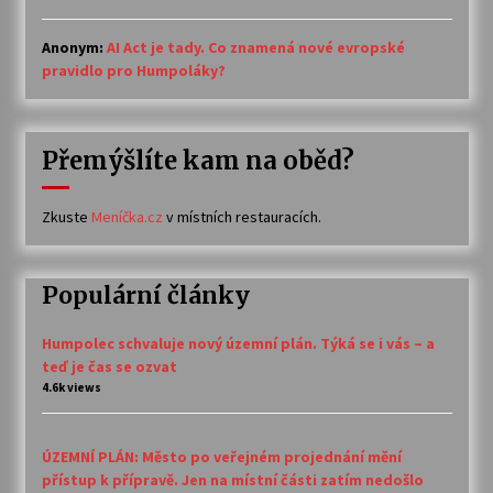
Anonym
:
AI Act je tady. Co znamená nové evropské
pravidlo pro Humpoláky?
Přemýšlíte kam na oběd?
Zkuste
Meníčka.cz
v místních restauracích.
Populární články
Humpolec schvaluje nový územní plán. Týká se i vás – a
teď je čas se ozvat
4.6k views
ÚZEMNÍ PLÁN: Město po veřejném projednání mění
přístup k přípravě. Jen na místní části zatím nedošlo