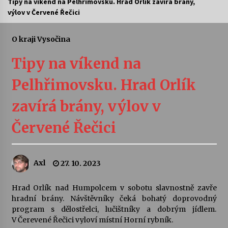
Tipy na víkend na Pelhřimovsku. Hrad Orlík zavírá brány,
výlov v Červené Řečici
Letní koncerty ve Stromovce: Ars Camerata a
Sukuba Ensemble
4. 8. 2026
O kraji Vysočina
Tipy na víkend na
Vernisáž výstavy Josefíny Duškové: Stávám se
kapkou
Pelhřimovsku. Hrad Orlík
30. 7. 2026
zavírá brány, výlov v
Veselí muzikanti
30. 7. 2026
Červené Řečici
Pozvánka na integrační festival Quijotova
Axl
27. 10. 2023
šedesátka: 28. 7.–1. 8. 2026
28. 7. 2026
Hrad Orlík nad Humpolcem v sobotu slavnostně zavře
hradní brány. Návštěvníky čeká bohatý doprovodný
Letní koncerty ve Stromovce: Kolchoz a
program s dělostřelci, lučištníky a dobrým jídlem.
Jenakaši
V Čerevené Řečici vyloví místní Horní rybník.
28. 7. 2026