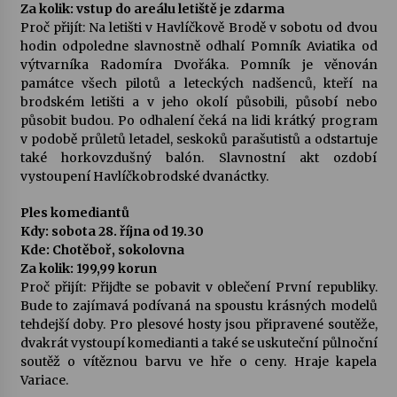
Za kolik: vstup do areálu letiště je zdarma
Proč přijít: Na letišti v Havlíčkově Brodě v sobotu od dvou
hodin odpoledne slavnostně odhalí Pomník Aviatika od
výtvarníka Radomíra Dvořáka. Pomník je věnován
památce všech pilotů a leteckých nadšenců, kteří na
brodském letišti a v jeho okolí působili, působí nebo
působit budou. Po odhalení čeká na lidi krátký program
v podobě průletů letadel, seskoků parašutistů a odstartuje
také horkovzdušný balón. Slavnostní akt ozdobí
vystoupení Havlíčkobrodské dvanáctky.
Ples komediantů
Kdy: sobota 28. října od 19.30
Kde: Chotěboř, sokolovna
Za kolik: 199,99 korun
Proč přijít: Přijďte se pobavit v oblečení První republiky.
Bude to zajímavá podívaná na spoustu krásných modelů
tehdejší doby. Pro plesové hosty jsou připravené soutěže,
dvakrát vystoupí komedianti a také se uskuteční půlnoční
soutěž o vítěznou barvu ve hře o ceny. Hraje kapela
Variace.