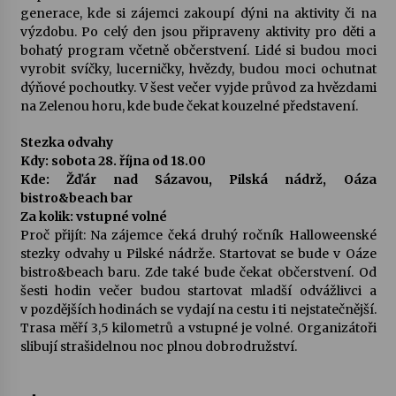
generace, kde si zájemci zakoupí dýni na aktivity či na
výzdobu. Po celý den jsou připraveny aktivity pro děti a
bohatý program včetně občerstvení. Lidé si budou moci
vyrobit svíčky, lucerničky, hvězdy, budou moci ochutnat
dýňové pochoutky. V šest večer vyjde průvod za hvězdami
na Zelenou horu, kde bude čekat kouzelné představení.
Stezka odvahy
Kdy: sobota 28. října od 18.00
Kde: Žďár nad Sázavou, Pilská nádrž, Oáza
bistro&beach bar
Za kolik: vstupné volné
Proč přijít: Na zájemce čeká druhý ročník Halloweenské
stezky odvahy u Pilské nádrže. Startovat se bude v Oáze
bistro&beach baru. Zde také bude čekat občerstvení. Od
šesti hodin večer budou startovat mladší odvážlivci a
v pozdějších hodinách se vydají na cestu i ti nejstatečnější.
Trasa měří 3,5 kilometrů a vstupné je volné. Organizátoři
slibují strašidelnou noc plnou dobrodružství.