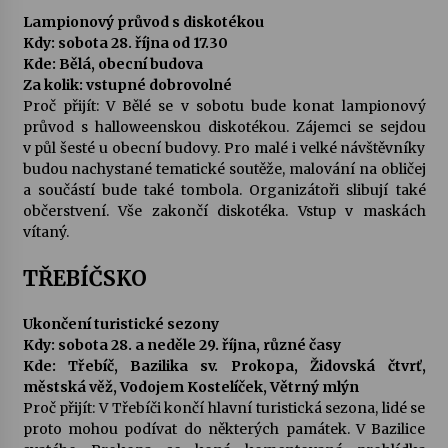
Lampionový průvod s diskotékou
Kdy: sobota 28. října od 17.30
Kde: Bělá, obecní budova
Za kolik: vstupné dobrovolné
Proč přijít: V Bělé se v sobotu bude konat lampionový
průvod s halloweenskou diskotékou. Zájemci se sejdou
v půl šesté u obecní budovy. Pro malé i velké návštěvníky
budou nachystané tematické soutěže, malování na obličej
a součástí bude také tombola. Organizátoři slibují také
občerstvení. Vše zakončí diskotéka. Vstup v maskách
vítaný.
TŘEBÍČSKO
Ukončení turistické sezony
Kdy: sobota 28. a neděle 29. října, různé časy
Kde: Třebíč, Bazilika sv. Prokopa, Židovská čtvrť,
městská věž, Vodojem Kostelíček, Větrný mlýn
Proč přijít: V Třebíči končí hlavní turistická sezona, lidé se
proto mohou podívat do některých památek. V Bazilice