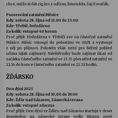
chce, může si dát cigáro z udírny, limonádu, čaj či svařák.
Pozorování zatmění Měsíce
Kdy: sobota 28. října od 21.00 do 23.00
Kde: Třebíč, hvězdárna
Za kolik: vstupné 40 korun
Proč přijít: Hvězdárna v Třebíči zve na částečně zatmění
Měsíce. Měsíc vstoupí do polostínu ve 20.01 a vystoupí
z něj po půlnoci. Polostín však není pro běžný pohled
očima nijak zajímavý. Návštěvníky bude zajímat úkaz od
začátku částečného zatmění ve 21.35 přes střed zatmění ve
22.14 do konce částečného zatmění ve 22.52 hodin.
ŽĎÁRSKO
Den dýní 2023
Kdy: sobota 28. října od 10.00 do 19.00
Kde: Žďár nad Sázavou, Zámecká terasa
Za kolik: vstupné zdarma
Proč přijít: Den dýní ve Žďáru nad Sázavou startuje v deset
dopoledne na zámecké terase vedle Muzea nové