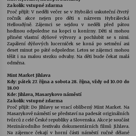
Za kolik: vstupné zdarma
Proč přijít: V neděli večer se v Hybrálci uskuteční čtvrtý
ročník akce nejen pro děti s názvem Hybrálecká
Helloudýně. Zájemci se sejdou v neděli před pátou
hodinou odpoledne na kopci u konírny. Děti si mohou
přinést vlastní dýňové výtvory a pochlubit se s nimi.
Zapálení dýňových lucerniček se koná po setmění asi
deset minut po páté odpoledne. Letos se zájemci mohou
těšit i na malou stezku odvahy. Na děti bude čekat malá
odměna.
Mint Market Jihlava
Kdy: pátek 27. října a sobota 28. října, vždy od 10.00 do
18.00
Kde: Jihlava, Masarykovo náměstí
Za kolik: vstupné zdarma
Proč přijít: Do Jihlavy se vrací oblíbený Mint Market. Na
Masarykově náměstí se představí na padesát originálních
tvůrců z celé České republiky a Slovenska. Akce je součást
Mezinárodního festivalu dokumentárních filmů Ji.hlava.
Na zájemce čekají v horní části náměstí ručně dělané