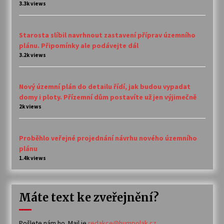
3.3k views
Starosta slíbil navrhnout zastavení příprav územního
plánu. Připomínky ale podávejte dál
3.2k views
Nový územní plán do detailu řídí, jak budou vypadat
domy i ploty. Přízemní dům postavíte už jen výjimečně
2k views
Proběhlo veřejné projednání návrhu nového územního
plánu
1.4k views
Máte text ke zveřejnění?
Pošlete nám ho. Mail je
redakce@humpolak.cz