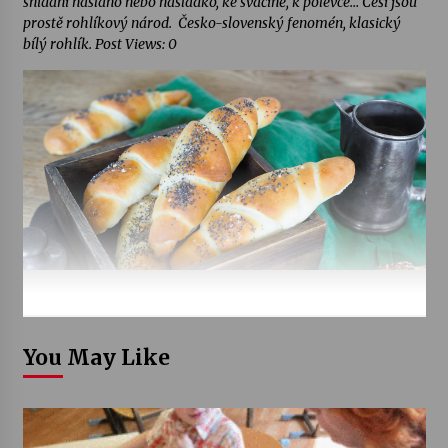
snídani naslano nebo nasladko, ke svačině, k polévce… Češi jsou
prostě rohlíkový národ. Česko-slovenský fenomén, klasický
bílý rohlík. Post Views: 0
You May Like