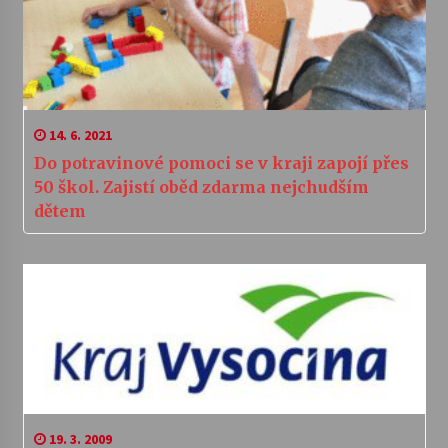
14. 6. 2021
Do potravinové pomoci se v kraji zapojí přes
50 škol. Zajistí oběd zdarma nejchudším
dětem
19. 3. 2009