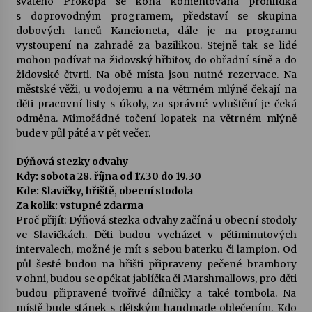
svatého Prokopa se koná komentovaná prohlídka
s doprovodným programem, představí se skupina
dobových tanců Kancioneta, dále je na programu
vystoupení na zahradě za bazilikou. Stejně tak se lidé
mohou podívat na židovský hřbitov, do obřadní síně a do
židovské čtvrti. Na obě místa jsou nutné rezervace. Na
městské věži, u vodojemu a na větrném mlýně čekají na
děti pracovní listy s úkoly, za správné vyluštění je čeká
odměna. Mimořádné točení lopatek na větrném mlýně
bude v půl páté a v pět večer.
Dýňová stezky odvahy
Kdy: sobota 28. října od 17.30 do 19.30
Kde: Slavičky, hřiště, obecní stodola
Za kolik: vstupné zdarma
Proč přijít: Dýňová stezka odvahy začíná u obecní stodoly
ve Slavičkách. Děti budou vycházet v pětiminutových
intervalech, možné je mít s sebou baterku či lampion. Od
půl šesté budou na hřišti připraveny pečené brambory
v ohni, budou se opékat jablíčka či Marshmallows, pro děti
budou připravené tvořivé dílničky a také tombola. Na
místě bude stánek s dětským handmade oblečením. Kdo