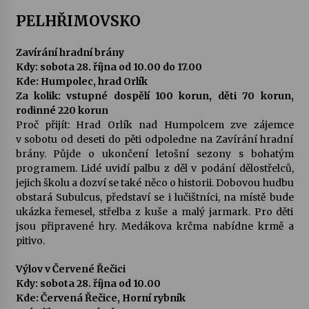
PELHŘIMOVSKO
Votavžatský ploty
23. 7. 2026
Zavírání hradní brány
Kdy: sobota 28. října od 10.00 do 17.00
Kde: Humpolec, hrad Orlík
Letní koncerty ve Stromovce: Rufus Miller
Za kolik: vstupné dospělí 100 korun, děti 70 korun,
22. 7. 2026
rodinné 220 korun
Proč přijít: Hrad Orlík nad Humpolcem zve zájemce
v sobotu od deseti do pěti odpoledne na Zavírání hradní
brány. Půjde o ukončení letošní sezony s bohatým
Vysočinka
programem. Lidé uvidí palbu z děl v podání dělostřelců,
17. 7. 2026
jejich školu a dozví se také něco o historii. Dobovou hudbu
obstará Subulcus, představí se i lučištníci, na místě bude
ukázka řemesel, střelba z kuše a malý jarmark. Pro děti
Ozvěny prázdnin
jsou připravené hry. Medákova krčma nabídne krmě a
14. 7. 2026
pitivo.
Výlov v Červené Řečici
Za kulturou kousek za Humpolec. V Želivě ožije
Kdy: sobota 28. října od 10.00
odkaz Josefa Čapka
Kde: Červená Řečice, Horní rybník
13. 7. 2026