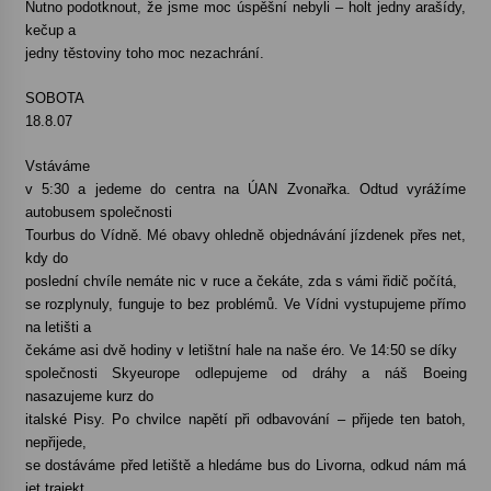
Nutno podotknout, že jsme moc úspěšní nebyli – holt jedny arašídy,
kečup a
jedny těstoviny toho moc nezachrání.
SOBOTA
18.8.07
Vstáváme
v 5:30 a jedeme do centra na ÚAN Zvonařka. Odtud vyrážíme
autobusem společnosti
Tourbus do Vídně. Mé obavy ohledně objednávání jízdenek přes net,
kdy do
poslední chvíle nemáte nic v ruce a čekáte, zda s vámi řidič počítá,
se rozplynuly, funguje to bez problémů. Ve Vídni vystupujeme přímo
na letišti a
čekáme asi dvě hodiny v letištní hale na naše éro. Ve 14:50 se díky
společnosti Skyeurope odlepujeme od dráhy a náš Boeing
nasazujeme kurz do
italské Pisy. Po chvilce napětí při odbavování – přijede ten batoh,
nepřijede,
se dostáváme před letiště a hledáme bus do Livorna, odkud nám má
jet trajekt.