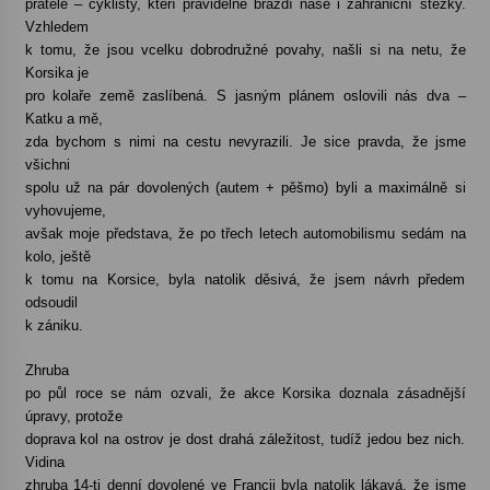
přátele – cyklisty, kteří pravidelně brázdí naše i zahraniční stezky.
Vzhledem
Votavžatský ploty
k tomu, že jsou vcelku dobrodružné povahy, našli si na netu, že
23. 7. 2026
Korsika je
pro kolaře země zaslíbená. S jasným plánem oslovili nás dva –
Katku a mě,
zda bychom s nimi na cestu nevyrazili. Je sice pravda, že jsme
Letní koncerty ve Stromovce: Rufus Miller
všichni
22. 7. 2026
spolu už na pár dovolených (autem + pěšmo) byli a maximálně si
vyhovujeme,
avšak moje představa, že po třech letech automobilismu sedám na
Vysočinka
kolo, ještě
17. 7. 2026
k tomu na Korsice, byla natolik děsivá, že jsem návrh předem
odsoudil
k zániku.
Ozvěny prázdnin
14. 7. 2026
Zhruba
po půl roce se nám ozvali, že akce Korsika doznala zásadnější
úpravy, protože
doprava kol na ostrov je dost drahá záležitost, tudíž jedou bez nich.
Za kulturou kousek za Humpolec. V Želivě ožije
odkaz Josefa Čapka
Vidina
13. 7. 2026
zhruba 14-ti denní dovolené ve Francii byla natolik lákavá, že jsme