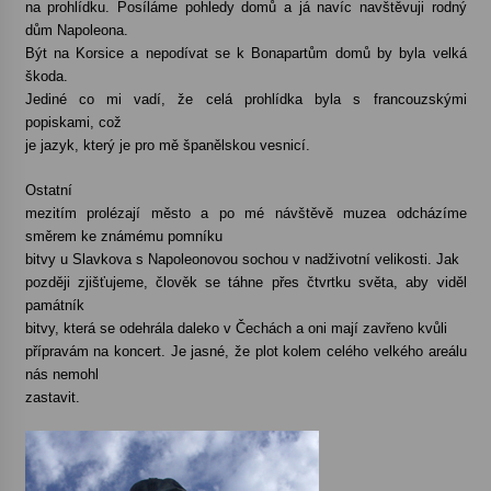
na prohlídku. Posíláme pohledy domů a já navíc navštěvuji rodný
dům Napoleona.
Být na Korsice a nepodívat se k Bonapartům domů by byla velká
škoda.
Jediné co mi vadí, že celá prohlídka byla s francouzskými
popiskami, což
je jazyk, který je pro mě španělskou vesnicí.
Ostatní
mezitím prolézají město a po mé návštěvě muzea odcházíme
směrem ke známému pomníku
bitvy u Slavkova s Napoleonovou sochou v nadživotní velikosti. Jak
později zjišťujeme, člověk se táhne přes čtvrtku světa, aby viděl
památník
bitvy, která se odehrála daleko v Čechách a oni mají zavřeno kvůli
přípravám na koncert. Je jasné, že plot kolem celého velkého areálu
nás nemohl
zastavit.