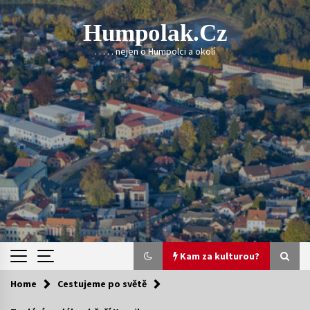
Skip
to
Humpolak.cz
content
. . . . . nejen o Humpolci a okolí
Kam za kulturou?
Home
Cestujeme po světě
Kam za kulturou?