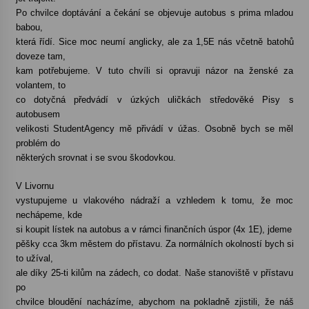
Po chvilce doptávání a čekání se objevuje autobus s prima mladou
babou,
která řídí. Sice moc neumí anglicky, ale za 1,5E nás včetně batohů
doveze tam,
kam potřebujeme. V tuto chvíli si opravuji názor na ženské za
volantem, to
co dotyčná předvádí v úzkých uličkách středověké Pisy s
autobusem
velikosti StudentAgency mě přivádí v úžas. Osobně bych se měl
problém do
některých srovnat i se svou škodovkou.
V Livornu
vystupujeme u vlakového nádraží a vzhledem k tomu, že moc
nechápeme, kde
si koupit lístek na autobus a v rámci finančních úspor (4x 1E), jdeme
pěšky cca 3km městem do přístavu. Za normálních okolností bych si
to užíval,
ale díky 25-ti kilům na zádech, co dodat. Naše stanoviště v přístavu
po
chvilce bloudění nacházíme, abychom na pokladně zjistili, že náš