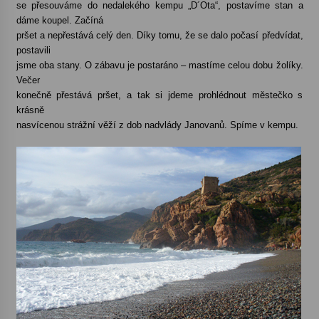
se přesouváme do nedalekého kempu „D´Ota“, postavíme stan a
dáme koupel. Začíná
pršet a nepřestává celý den. Díky tomu, že se dalo počasí předvídat,
postavili
jsme oba stany. O zábavu je postaráno – mastíme celou dobu žolíky.
Večer
konečně přestává pršet, a tak si jdeme prohlédnout městečko s
krásně
nasvícenou strážní věží z dob nadvlády Janovanů. Spíme v kempu.