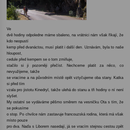
Ve
dvě hodiny odpoledne máme sbaleno, na vrátnici nám však říkají, že
kdo neopustí
kemp před dvanáctou, musí platit i další den. Uznávám, byla to naše
hloupost,
cedule
před kempem se o tom zmiňuje,
stačilo si ji pozorněji přečíst. Nechceme platit za něco, co
nevyužijeme, takže
se vracíme a na původním místě opět vztyčujeme oba stany. Katka
si před tím
vzala pro jistotu Kinedryl, takže ulehá do stanu a tři hodiny o ní není
slyšet.
My ostatní se vydáváme pěšmo směrem na vesničku Ota s tím, že
se pokusíme
o stop. Po chvilce nám zastavuje francouzská rodina, která má však
místo pouze
pro dva. Naďa s Liborem nasedají, já se vracím stejnou cestou zpět