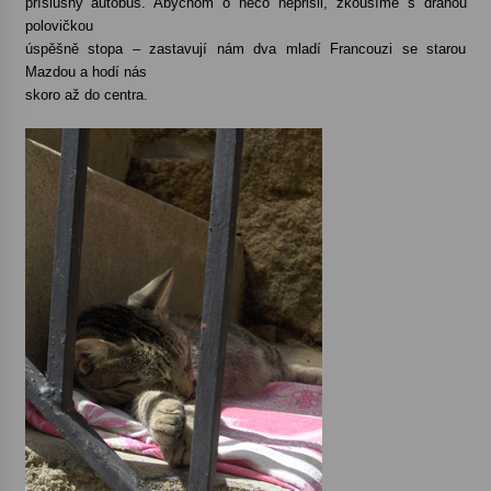
příslušný autobus. Abychom o něco nepřišli, zkoušíme s drahou
polovičkou
úspěšně stopa – zastavují nám dva mladí Francouzi se starou
Mazdou a hodí nás
skoro až do centra.