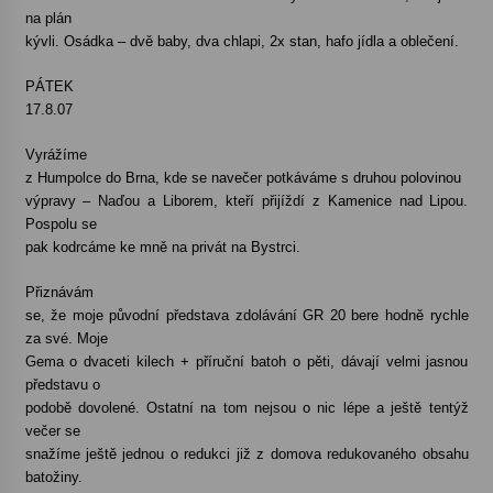
na plán
kývli. Osádka – dvě baby, dva chlapi, 2x stan, hafo jídla a oblečení.
Varhanní recitál Michala Novenka v Klášteře
Želiv
PÁTEK
3. 7. 2026
17.8.07
Petr Adamec – Malovaný svět
Vyrážíme
30. 6. 2026
z Humpolce do Brna, kde se navečer potkáváme s druhou polovinou
výpravy – Naďou a Liborem, kteří přijíždí z Kamenice nad Lipou.
Pospolu se
pak kodrcáme ke mně na privát na Bystrci.
Přiznávám
se, že moje původní představa zdolávání GR 20 bere hodně rychle
za své. Moje
Gema o dvaceti kilech + příruční batoh o pěti, dávají velmi jasnou
představu o
podobě dovolené. Ostatní na tom nejsou o nic lépe a ještě tentýž
večer se
snažíme ještě jednou o redukci již z domova redukovaného obsahu
batožiny.