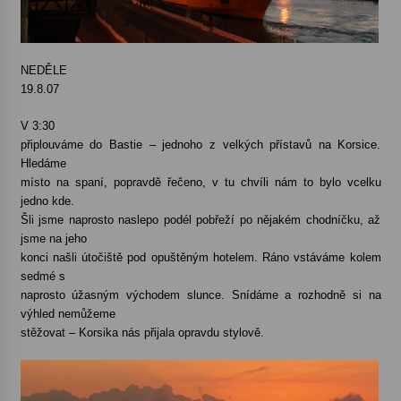
NEDĚLE
19.8.07
V 3:30
připlouváme do Bastie – jednoho z velkých přístavů na Korsice.
Hledáme
místo na spaní, popravdě řečeno, v tu chvíli nám to bylo vcelku
jedno kde.
Šli jsme naprosto naslepo podél pobřeží po nějakém chodníčku, až
jsme na jeho
konci našli útočiště pod opuštěným hotelem. Ráno vstáváme kolem
sedmé s
naprosto úžasným východem slunce. Snídáme a rozhodně si na
výhled nemůžeme
stěžovat – Korsika nás přijala opravdu stylově.