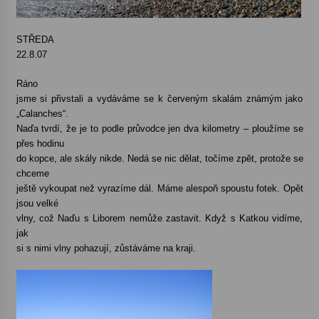
STŘEDA
22.8.07
Ráno
jsme si přivstali a vydáváme se k červeným skalám známým jako
„Calanches“.
Naďa tvrdí, že je to podle průvodce jen dva kilometry – ploužíme se
přes hodinu
do kopce, ale skály nikde. Nedá se nic dělat, točíme zpět, protože se
chceme
ještě vykoupat než vyrazíme dál. Máme alespoň spoustu fotek. Opět
jsou velké
vlny, což Naďu s Liborem nemůže zastavit. Když s Katkou vidíme,
jak
si s nimi vlny pohazují, zůstáváme na kraji.