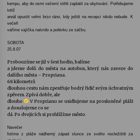
kempu, aby do osmi večerní stihli zaplatit za ubytování. Potřebujeme
totiž
areál opustit velmi brzo ráno, kdy ještě na recepci nikdo nebude. K
večeři
vaříme vajíčka natvrdo a polévku ze sáčku.
SOBOTA
25.8.07
Probouzíme se již v šest hodin, balíme
a jdeme dolů do města na autobus, který nás zaveze do
dalšího města – Propriana.
68 kilometrů
dlouhou cestu nám zpestřuje bodrý řidič svým úchvatným
zpěvem. Zpívá dobře, ale
dlouho
V Proprianu se usidlujeme na prosluněné pláži
a dosušujeme co se
dá. Po dvojicích si prohlížíme město.
Navečer
fotíme z pláže nádherný západ slunce ze svého nocležiště za