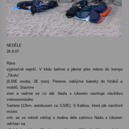
NEDĚLE
26.8.07
Ráno
výjimečně neprší. V klidu balíme a jdeme přes město do kempu
„Tikotu“
(6,50E osoba, 2E stan). Pereme, nabíjíme baterky do foťáků a
mobilů. Stavíme
stan a radíme se co dál. Naďa s Liborem navrhuje návštěvu
vnitrozemského
Sartene (12km, autobusem za 3,50E). S Katkou, která jde navštívit
místní
mši, se ve městě zdržuji o hodinu déle zatímco Naďa s Liborem
odchází na