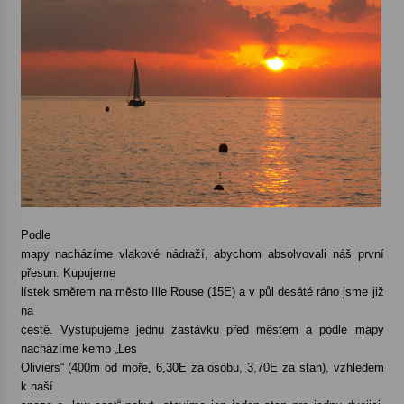
Podle
mapy nacházíme vlakové nádraží, abychom absolvovali náš první
přesun. Kupujeme
lístek směrem na město Ille Rouse (15E) a v půl desáté ráno jsme již
na
cestě. Vystupujeme jednu zastávku před městem a podle mapy
nacházíme kemp „Les
Oliviers“ (400m od moře, 6,30E za osobu, 3,70E za stan), vzhledem
k naší