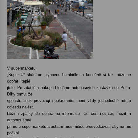
V supermarketu
„Super U“ sháníme plynovou bombičku a konečně si tak můžeme
dopřát i teplé
jídlo. Po zdařilém nákupu hledáme autobusovou zastávku do Porta.
Díky tomu, že
spoustu linek provozují soukromníci, není vždy jednoduché místo
odjezdu nalézt.
Běžím zpátky do centra na informace. Co čert nechce, mezitím
autobus staví
přímo u supermarketu a ostatní musí řidiče přesvědčovat, aby na mě
počkal.