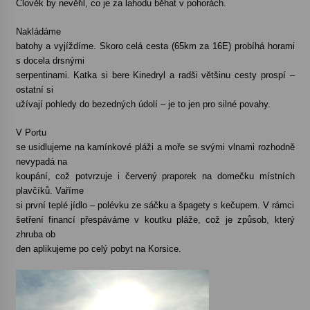
Člověk by nevěřil, co je za lahodu běhat v pohorách.
Nakládáme
batohy a vyjíždíme. Skoro celá cesta (65km za 16E) probíhá horami
s docela drsnými
serpentinami. Katka si bere Kinedryl a radši většinu cesty prospí –
ostatní si
užívají pohledy do bezedných údolí – je to jen pro silné povahy.
V Portu
se usidlujeme na kamínkové pláži a moře se svými vlnami rozhodně
nevypadá na
koupání, což potvrzuje i červený praporek na domečku místních
plavčíků. Vaříme
si první teplé jídlo – polévku ze sáčku a špagety s kečupem. V rámci
šetření financí přespáváme v koutku pláže, což je způsob, který
zhruba ob
den aplikujeme po celý pobyt na Korsice.