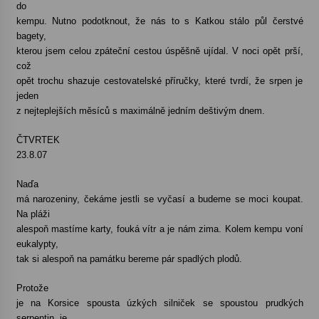
do
kempu. Nutno podotknout, že nás to s Katkou stálo půl čerstvé
bagety,
kterou jsem celou zpáteční cestou úspěšně ujídal. V noci opět prší,
což
opět trochu shazuje cestovatelské příručky, které tvrdí, že srpen je
jeden
z nejteplejších měsíců s maximálně jedním deštivým dnem.
ČTVRTEK
23.8.07
Naďa
má narozeniny, čekáme jestli se vyčasí a budeme se moci koupat.
Na pláži
alespoň mastíme karty, fouká vítr a je nám zima. Kolem kempu voní
eukalypty,
tak si alespoň na památku bereme pár spadlých plodů.
Protože
je na Korsice spousta úzkých silniček se spoustou prudkých
serpentin, je