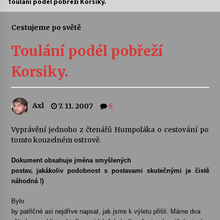
Toulání podél pobřeží Korsiky.
Letní koncerty ve Stromovce: Ars Camerata a
Sukuba Ensemble
Cestujeme po světě
4. 8. 2026
Toulání podél pobřeží
Vernisáž výstavy Josefíny Duškové: Stávám se
Korsiky.
kapkou
30. 7. 2026
Axl
7. 11. 2007
6
Veselí muzikanti
30. 7. 2026
Vyprávění jednoho z čtenářů Humpoláka o cestování po
tomto kouzelném ostrově.
Pozvánka na integrační festival Quijotova
šedesátka: 28. 7.–1. 8. 2026
Dokument obsahuje jména smyšlených
28. 7. 2026
postav, jakákoliv podobnost s postavami skutečnými je čistě
náhodná !)
Letní koncerty ve Stromovce: Kolchoz a
Bylo
Jenakaši
by patřičné asi nejdříve napsat, jak jsme k výletu přišli. Máme dva
28. 7. 2026