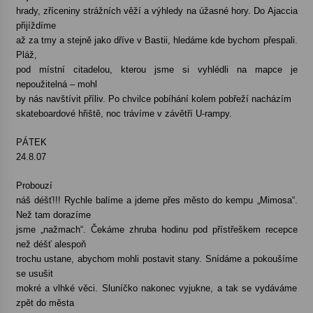
hrady, zříceniny strážních věží a výhledy na úžasné hory. Do Ajaccia
přijíždíme
až za tmy a stejně jako dříve v Bastii, hledáme kde bychom přespali.
Pláž,
pod místní citadelou, kterou jsme si vyhlédli na mapce je
nepoužitelná – mohl
by nás navštívit příliv. Po chvilce pobíhání kolem pobřeží nacházím
skateboardové hřiště, noc trávíme v závětří U-rampy.
PÁTEK
24.8.07
Probouzí
náš déšť!!! Rychle balíme a jdeme přes město do kempu „Mimosa“.
Než tam dorazíme
jsme „nažmach“. Čekáme zhruba hodinu pod přístřeškem recepce
než déšť alespoň
trochu ustane, abychom mohli postavit stany. Snídáme a pokoušíme
se usušit
mokré a vlhké věci. Sluníčko nakonec vyjukne, a tak se vydáváme
zpět do města