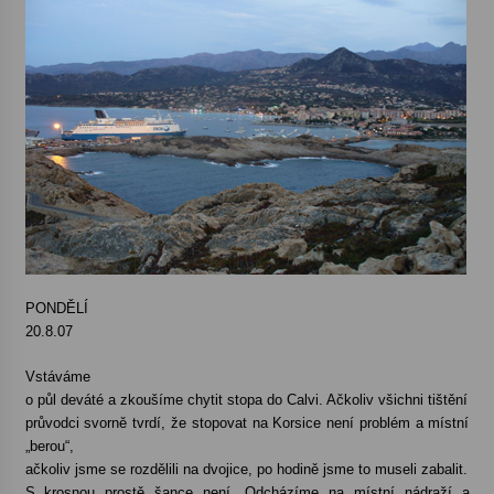
PONDĚLÍ
20.8.07
Vstáváme
o půl deváté a zkoušíme chytit stopa do Calvi. Ačkoliv všichni tištění
průvodci svorně tvrdí, že stopovat na Korsice není problém a místní
„berou“,
ačkoliv jsme se rozdělili na dvojice, po hodině jsme to museli zabalit.
S krosnou prostě šance není. Odcházíme na místní nádraží a