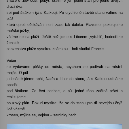
snaze o „low cost“ pobyt, stavíme jen jeden stan pro jednu dvojici,
druzí dva
spí pod širákem (já s Katkou). Po urychlené stavbě stanu valíme na
pláž,
která oproti očekávání není zase tak daleko. Plaveme, pozorujeme
mořské ježky,
válíme se na pláži. Ještě než jsme s Liborem „vytuhli“, hodnotíme
ženské
osazenstvo pláže vysokou známkou – holt sladká Francie.
Večer
se vydáváme pěšky do města, abychom se podívali na místní
maják. O půl
jedenácté jdeme spát, Naďa a Libor do stanu, já s Katkou usínáme
opodál
pod širákem. Co čert nechce, o půl jedné ráno začíná pršet a
realizujeme
nouzový plán. Pokud myslíte, že se do stanu pro tři nevejdou čtyři
lidé včetně
krosen, mýlíte se, vejdou – sardinky hadr.