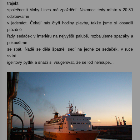
trajekt
společnosti Moby Lines má zpoždění. Nakonec tedy místo v 20:30
odplouváme
v jedenáct. Čekají nás čtyři hodiny plavby, takže jsme si obsadili
prázdné
řady sedaček v interiéru na nejvyšší palubě, rozbalujeme spacáky a
pokoušíme
se spát. Nadě se dělá špatně, sedí na jedné ze sedaček, v ruce
svírá
igelitový pytlík a snaží si vsugerovat, že se loď nehoupe…