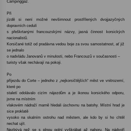
Campinggaz.
Při
jízdě si není možné nevšimnout prostřílených dvojjazyčných
dopravních cedulí
s přeškrtanými francouzskými názvy, jasná činnost korsických
nacionalistů.
Korsičané totiž od pradávna vedou boje za svou samostatnost, ať již
se jednalo
o nadvládu Janovanů v minulosti, nebo Francouzů v současnosti –
turisty však nechávají na pokoji.
Po
příjezdu do Corte – jednoho z „nejkorsičtějších“ měst ve vnitrozemí,
které po
staletí odolávalo cizím nájezdům a je ikonou korsického odporu,
jsme na místním
vlakovém nádraží marně hledali úschovnu na batohy. Místní hrad je
sice proklatě
vysoko na skalním ostrohu nad městem, ale kdo by si ho chtěl
nechat ujít.
Nezbývá než se s plnou polní vyškrábat až nahoru. Na nádvoří