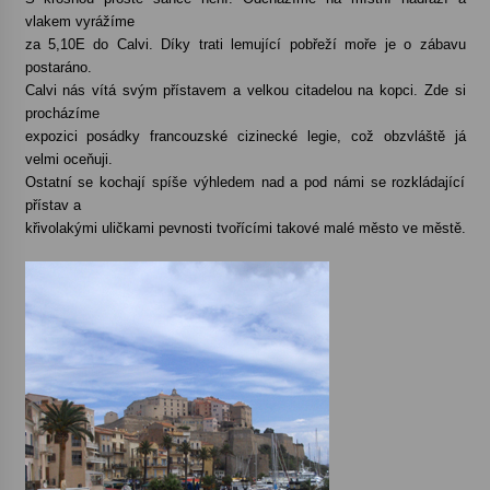
vlakem vyrážíme
za 5,10E do Calvi. Díky trati lemující pobřeží moře je o zábavu
postaráno.
Calvi nás vítá svým přístavem a velkou citadelou na kopci. Zde si
procházíme
expozici posádky francouzské cizinecké legie, což obzvláště já
velmi oceňuji.
Ostatní se kochají spíše výhledem nad a pod námi se rozkládající
přístav a
křivolakými uličkami pevnosti tvořícími takové malé město ve městě.