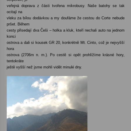
veřejná doprava z části tvořena mikrobusy. Naše batohy se tak
ocitají na
vleku za bílou dodávkou a my doufáme že cestou do Corte nebude
pršet. Během
cesty přisedají dva Češi – holka a kluk, kteří nechali auto na jednom
konci
ostrova a dali si kousek GR 20, konkrétně Mt. Cinto, což je nejvyšší
hora
ostrova (2706m n. m.). Po cestě si opět prohlížíme krásné hory,
tentokráte
ještě vyšší než jsme mohli vidět minulé dny.