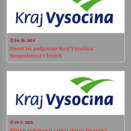
14. 10. 2014
Deset let podporuje Kraj Vysočina
hospodaření v lesích
19. 5. 2015
Přízen veřejnosti zajistí sbírce finanční