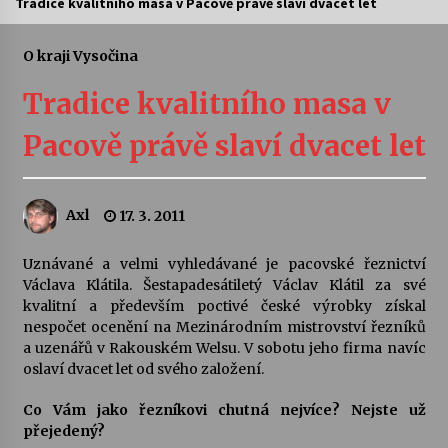
Tradice kvalitního masa v Pacově právě slaví dvacet let
Letní koncerty ve Stromovce: Ars Camerata a
Sukuba Ensemble
O kraji Vysočina
4. 8. 2026
Tradice kvalitního masa v
Vernisáž výstavy Josefíny Duškové: Stávám se
Pacově právě slaví dvacet let
kapkou
30. 7. 2026
Axl
17. 3. 2011
Veselí muzikanti
30. 7. 2026
Uznávané a velmi vyhledávané je pacovské řeznictví
Václava Klátila. Šestapadesátiletý Václav Klátil za své
kvalitní a především poctivé české výrobky získal
Pozvánka na integrační festival Quijotova
šedesátka: 28. 7.–1. 8. 2026
nespočet ocenění na Mezinárodním mistrovství řezníků
28. 7. 2026
a uzenářů v Rakouském Welsu. V sobotu jeho firma navíc
oslaví dvacet let od svého založení.
Letní koncerty ve Stromovce: Kolchoz a
Co Vám jako řezníkovi chutná nejvíce? Nejste už
Jenakaši
přejedený?
28. 7. 2026