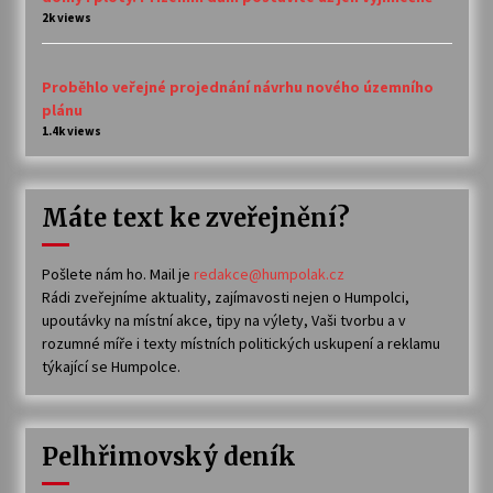
2k views
Proběhlo veřejné projednání návrhu nového územního
plánu
1.4k views
Máte text ke zveřejnění?
Pošlete nám ho. Mail je
redakce@humpolak.cz
Rádi zveřejníme aktuality, zajímavosti nejen o Humpolci,
upoutávky na místní akce, tipy na výlety, Vaši tvorbu a v
rozumné míře i texty místních politických uskupení a reklamu
týkající se Humpolce.
Pelhřimovský deník