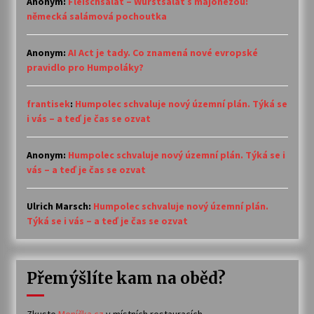
Anonym
:
Fleischsalat – Wurstsalat s majonézou:
německá salámová pochoutka
Anonym
:
AI Act je tady. Co znamená nové evropské
pravidlo pro Humpoláky?
frantisek
:
Humpolec schvaluje nový územní plán. Týká se
i vás – a teď je čas se ozvat
Anonym
:
Humpolec schvaluje nový územní plán. Týká se i
vás – a teď je čas se ozvat
Ulrich Marsch
:
Humpolec schvaluje nový územní plán.
Týká se i vás – a teď je čas se ozvat
Přemýšlíte kam na oběd?