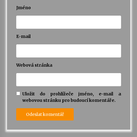
Jméno
E-mail
Webová stránka
Uložit do prohlížeče jméno, e-mail a
webovou stránku pro budoucí komentáře.