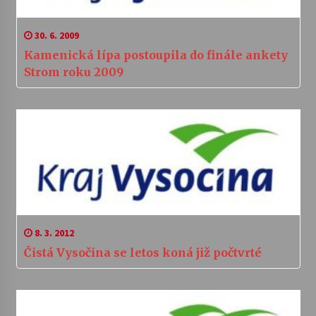
30. 6. 2009
Kamenická lípa postoupila do finále ankety
Strom roku 2009
8. 3. 2012
Čistá Vysočina se letos koná již počtvrté