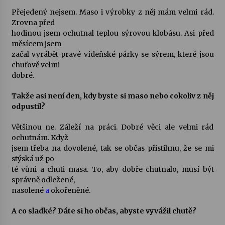
Přejedený nejsem. Maso i výrobky z něj mám velmi rád.
Votavžatský ploty
Zrovna před
23. 7. 2026
hodinou jsem ochutnal teplou sýrovou klobásu. Asi před
měsícem jsem
začal vyrábět pravé vídeňské párky se sýrem, které jsou
chuťově velmi
Letní koncerty ve Stromovce: Rufus Miller
dobré.
22. 7. 2026
Takže asi není den, kdy byste si maso nebo cokoliv z něj
odpustil?
Vysočinka
17. 7. 2026
Většinou ne. Záleží na práci. Dobré věci ale velmi rád
ochutnám. Když
jsem třeba na dovolené, tak se občas přistihnu, že se mi
stýská už po
Ozvěny prázdnin
té vůni a chuti masa. To, aby dobře chutnalo, musí být
14. 7. 2026
správně odležené,
nasolené
a
okořeněné.
Za kulturou kousek za Humpolec. V Želivě ožije
A co sladké? Dáte si ho občas, abyste vyvážil chutě?
odkaz Josefa Čapka
13. 7. 2026