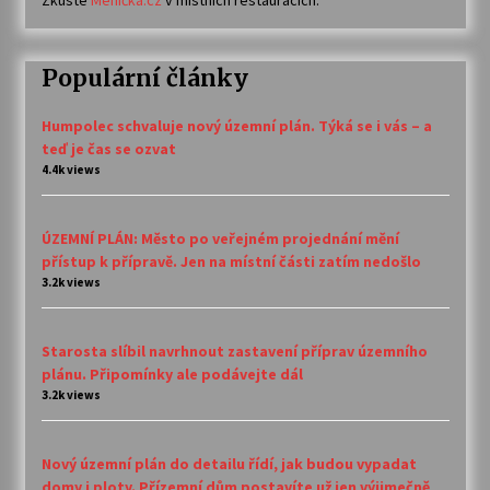
Zkuste
Meníčka.cz
v místních restauracích.
Populární články
Humpolec schvaluje nový územní plán. Týká se i vás – a
teď je čas se ozvat
4.4k views
ÚZEMNÍ PLÁN: Město po veřejném projednání mění
přístup k přípravě. Jen na místní části zatím nedošlo
3.2k views
Starosta slíbil navrhnout zastavení příprav územního
plánu. Připomínky ale podávejte dál
3.2k views
Nový územní plán do detailu řídí, jak budou vypadat
domy i ploty. Přízemní dům postavíte už jen výjimečně