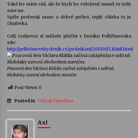
Také ho mám rád, ale že bych ho vyloženě musel, to tedy
zase ne.
Varhanní recitál Michala Novenka v Klášteře
Spíše preferuji maso a dobré pečivo, teplý chleba to je
Želiv
chuťovka.
3. 7. 2026
Celý rozhovor si můžete přečíst v Deníku Pelhřimovska
zde:
Petr Adamec – Malovaný svět
http://pelhrimovsky.denik.cz/podnikani/20110317_klatil.html
30. 6. 2026
Pracovní den Václava Klátila začíná zatápěním v udírně.
Klobásky zavoní obchodem navečer.
Post Views:
0
Posted in
O kraji Vysočina
Axl