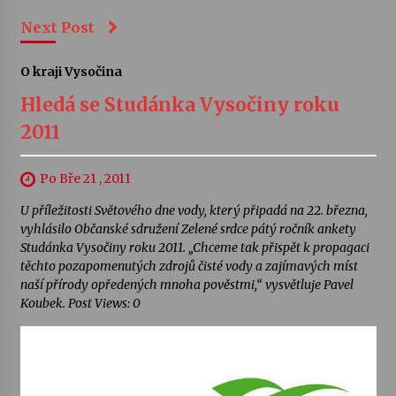
Next Post
O kraji Vysočina
Hledá se Studánka Vysočiny roku
2011
Po Bře 21 , 2011
U příležitosti Světového dne vody, který připadá na 22. března,
vyhlásilo Občanské sdružení Zelené srdce pátý ročník ankety
Studánka Vysočiny roku 2011. „Chceme tak přispět k propagaci
těchto pozapomenutých zdrojů čisté vody a zajímavých míst
naší přírody opředených mnoha pověstmi,“ vysvětluje Pavel
Koubek. Post Views: 0