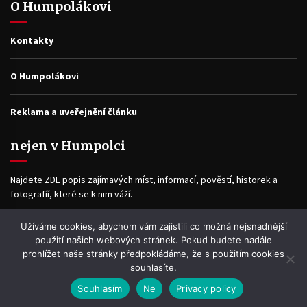
O Humpolákovi
Kontakty
O Humpolákovi
Reklama a uveřejnění článku
nejen v Humpolci
Najdete ZDE popis zajímavých míst, informací, pověstí, historek a
fotografíí, které se k nim váží.
Užíváme cookies, abychom vám zajistili co možná nejsnadnější
Facebook
použití našich webových stránek. Pokud budete nadále
prohlížet naše stránky předpokládáme, že s použitím cookies
souhlasíte.
Souhlasím
Ne
Privacy policy
WP2Social Auto Publish
Powered By :
XYZScripts.com