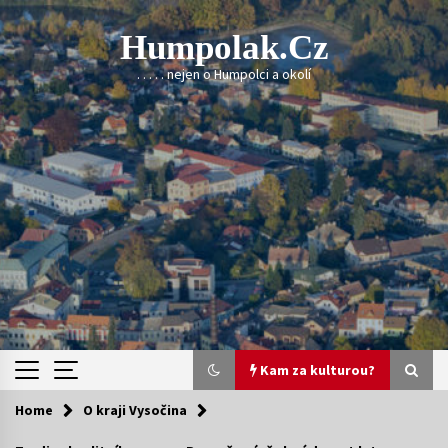
Skip
to
Humpolak.cz
content
. . . . . nejen o Humpolci a okolí
Kam za kulturou?
Home
O kraji Vysočina
Kam za kulturou?