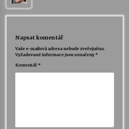
Napsat komentář
Vaše e-mailová adresa nebude zveřejněna.
Vyžadované informace jsou označeny
*
Komentář
*