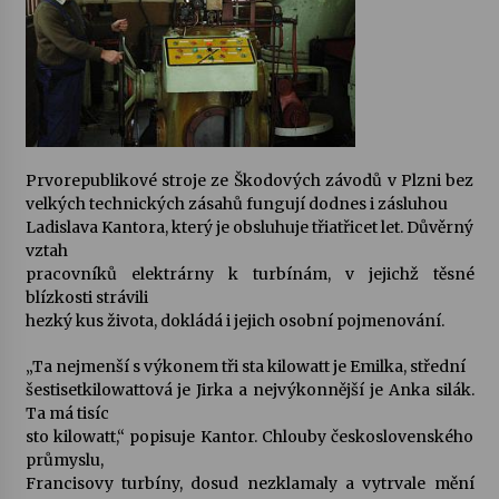
Votavžatský ploty
23. 7. 2026
Letní koncerty ve Stromovce: Rufus Miller
22. 7. 2026
Prvorepublikové stroje ze Škodových závodů v Plzni bez
velkých technických zásahů fungují dodnes i zásluhou
Ladislava Kantora, který je obsluhuje třiatřicet let. Důvěrný
Vysočinka
vztah
17. 7. 2026
pracovníků elektrárny k turbínám, v jejichž těsné
blízkosti strávili
hezký kus života, dokládá i jejich osobní pojmenování.
Ozvěny prázdnin
„Ta nejmenší s výkonem tři sta kilowatt je Emilka, střední
14. 7. 2026
šestisetkilowattová je Jirka a nejvýkonnější je Anka silák.
Ta má tisíc
sto kilowatt,“ popisuje Kantor. Chlouby československého
Za kulturou kousek za Humpolec. V Želivě ožije
průmyslu,
odkaz Josefa Čapka
Francisovy turbíny, dosud nezklamaly a vytrvale mění
13. 7. 2026