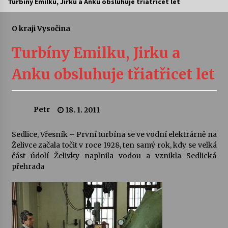
Turbíny Emilku, Jirku a Anku obsluhuje třiatřicet let
Letní koncerty ve Stromovce: Ars Camerata a
Sukuba Ensemble
O kraji Vysočina
4. 8. 2026
Turbíny Emilku, Jirku a
Vernisáž výstavy Josefíny Duškové: Stávám se
Anku obsluhuje třiatřicet let
kapkou
30. 7. 2026
Petr
18. 1. 2011
Veselí muzikanti
30. 7. 2026
Sedlice, Vřesník – První turbína se ve vodní elektrárně na
Želivce začala točit v roce 1928, ten samý rok, kdy se velká
část údolí Želivky naplnila vodou a vznikla Sedlická
Pozvánka na integrační festival Quijotova
šedesátka: 28. 7.–1. 8. 2026
přehrada
28. 7. 2026
Letní koncerty ve Stromovce: Kolchoz a
Jenakaši
28. 7. 2026