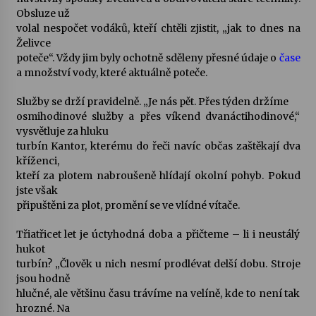
Obsluze už
volal nespočet vodáků, kteří chtěli zjistit, „jak to dnes na
Želivce
poteče“. Vždy jim byly ochotně sděleny přesné údaje o
čase
a množství vody, které aktuálně poteče.
Služby se drží pravidelně. „Je nás pět. Přes týden držíme
osmihodinové služby a přes víkend dvanáctihodinové,“
vysvětluje za hluku
turbín Kantor, kterému do řeči navíc občas zaštěkají dva
kříženci,
kteří za plotem nabroušeně hlídají okolní pohyb. Pokud
jste však
připuštěni za plot, promění se ve vlídné vítače.
Třiatřicet let je úctyhodná doba a přičteme – li i neustálý
hukot
turbín? „Člověk u nich nesmí prodlévat delší dobu. Stroje
jsou hodně
hlučné, ale většinu času trávíme na velíně, kde to není tak
hrozné. Na