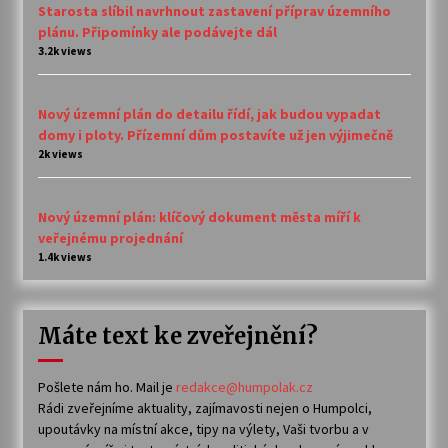
Starosta slíbil navrhnout zastavení příprav územního
plánu. Připomínky ale podávejte dál
3.2k views
Nový územní plán do detailu řídí, jak budou vypadat
domy i ploty. Přízemní dům postavíte už jen výjimečně
2k views
Nový územní plán: klíčový dokument města míří k
veřejnému projednání
1.4k views
Máte text ke zveřejnění?
Pošlete nám ho. Mail je
redakce@humpolak.cz
Rádi zveřejníme aktuality, zajímavosti nejen o Humpolci,
upoutávky na místní akce, tipy na výlety, Vaši tvorbu a v