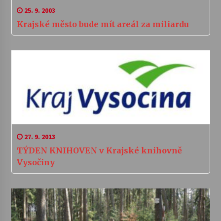
25. 9. 2003
Krajské město bude mít areál za miliardu
27. 9. 2013
TÝDEN KNIHOVEN v Krajské knihovně
Vysočiny