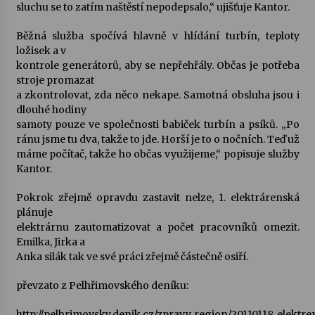
sluchu se to zatím naštěstí nepodepsalo,“ ujišťuje Kantor.
Běžná služba spočívá hlavně v hlídání turbín, teploty
ložisek a v
kontrole generátorů, aby se nepřehřály. Občas je potřeba
stroje promazat
a zkontrolovat, zda něco nekape. Samotná obsluha jsou i
dlouhé hodiny
samoty pouze ve společnosti babiček turbín a psíků. „Po
ránu jsme tu dva, takže to jde. Horší je to o nočních. Teď už
máme počítač, takže ho občas využijeme,“ popisuje služby
Kantor.
Pokrok zřejmě opravdu zastavit nelze, 1. elektrárenská
plánuje
elektrárnu zautomatizovat a počet pracovníků omezit.
Emilka, Jirka a
Anka silák tak ve své práci zřejmě částečně osiří.
převzato z Pelhřimovského deníku:
http://pelhrimovsky.denik.cz/zpravy_region/20110118_elektre