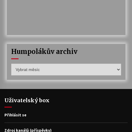
Humpolákův archiv
Humpolákův
archiv
Uživatelský box
Přihlásit se
Zdroj kanálů (příspěvky)