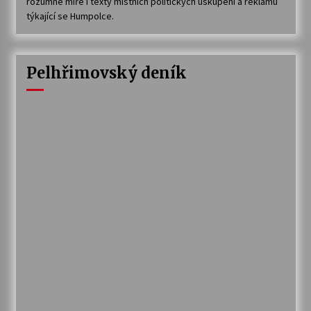
rozumné míře i texty místních politických uskupení a reklamu
týkající se Humpolce.
Pelhřimovský deník