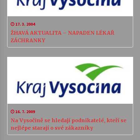
17. 3. 2004
ŽHAVÁ AKTUALITA – NAPADEN LÉKAŘ
ZÁCHRANKY
16. 7. 2009
Na Vysočině se hledají podnikatelé, kteří se
nejlépe starají o své zákazníky