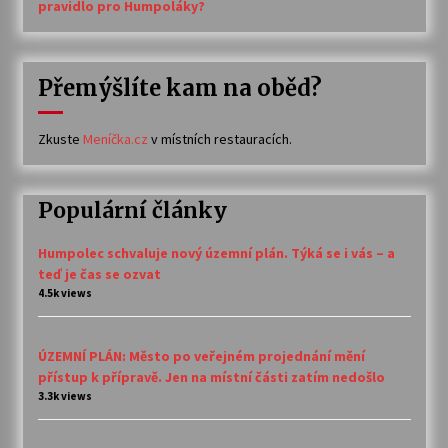
pravidlo pro Humpoláky?
Přemýšlíte kam na oběd?
Zkuste
Meníčka.cz
v místních restauracích.
Populární články
Humpolec schvaluje nový územní plán. Týká se i vás – a
teď je čas se ozvat
4.5k views
ÚZEMNÍ PLÁN: Město po veřejném projednání mění
přístup k přípravě. Jen na místní části zatím nedošlo
3.3k views