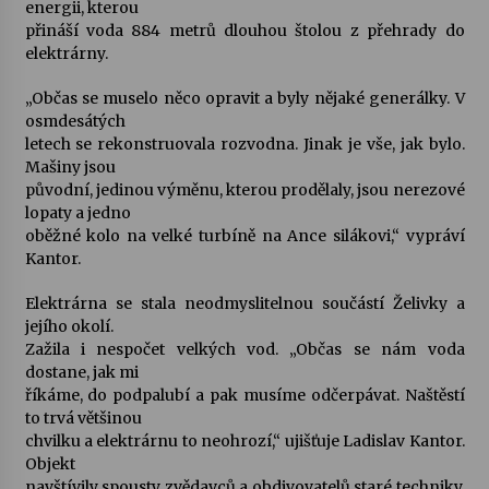
energii, kterou
přináší voda 884 metrů dlouhou štolou z přehrady do
elektrárny.
Varhanní recitál Michala Novenka v Klášteře
Želiv
3. 7. 2026
„Občas se muselo něco opravit a byly nějaké generálky. V
osmdesátých
letech se rekonstruovala rozvodna. Jinak je vše, jak bylo.
Petr Adamec – Malovaný svět
Mašiny jsou
30. 6. 2026
původní, jedinou výměnu, kterou prodělaly, jsou nerezové
lopaty a jedno
oběžné kolo na velké turbíně na Ance silákovi,“ vypráví
Kantor.
Elektrárna se stala neodmyslitelnou součástí Želivky a
jejího okolí.
Zažila i nespočet velkých vod. „Občas se nám voda
dostane, jak mi
říkáme, do podpalubí a pak musíme odčerpávat. Naštěstí
to trvá většinou
chvilku a elektrárnu to neohrozí,“ ujišťuje Ladislav Kantor.
Objekt
navštívily spousty zvědavců a obdivovatelů staré techniky.