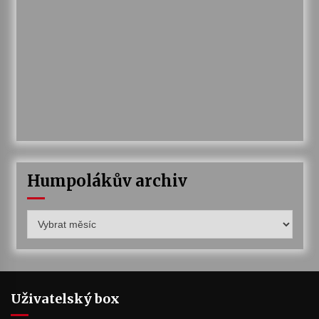
Humpolákův archiv
Humpolákův
archiv
Uživatelský box