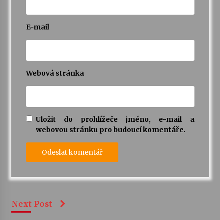
E-mail
Webová stránka
Uložit do prohlížeče jméno, e-mail a
webovou stránku pro budoucí komentáře.
Next Post