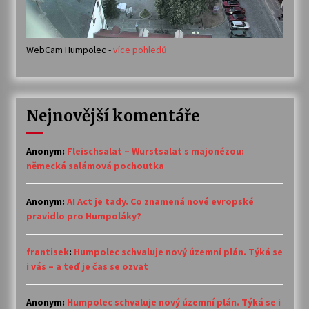
WebCam Humpolec -
více pohledů
Nejnovější komentáře
Anonym
:
Fleischsalat – Wurstsalat s majonézou:
německá salámová pochoutka
Anonym
:
AI Act je tady. Co znamená nové evropské
pravidlo pro Humpoláky?
frantisek
:
Humpolec schvaluje nový územní plán. Týká se
i vás – a teď je čas se ozvat
Anonym
:
Humpolec schvaluje nový územní plán. Týká se i