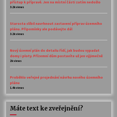
přístup k přípravě. Jen na místní části zatím nedošlo
3.2k views
Starosta slíbil navrhnout zastavení příprav územního
plánu. Připomínky ale podávejte dál
3.2k views
Nový územní plán do detailu řídí, jak budou vypadat
domy i ploty. Přízemní dům postavíte už jen výjimečně
2k views
Proběhlo veřejné projednání návrhu nového územního
plánu
1.4k views
Máte text ke zveřejnění?