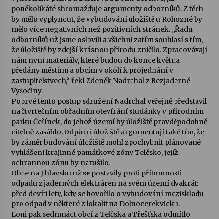
poněkolikáté shromažďuje argumenty odborníků. Z těch
by mělo vyplynout, že vybudování úložiště u Rohozné by
Varhanní recitál Michala Novenka v Klášteře
mělo více negativních než pozitivních stránek. „Řadu
Želiv
odborníků už jsme oslovili a všichni zatím souhlasí s tím,
3. 7. 2026
že úložiště by zdejší krásnou přírodu zničilo. Zpracovávají
nám nyní materiály, které budou do konce května
Petr Adamec – Malovaný svět
předány městům a obcím v okolí k projednání v
30. 6. 2026
zastupitelstvech,“ řekl Zdeněk Nadrchal z Bezjaderné
Vysočiny.
Poprvé tento postup sdružení Nadrchal veřejně představil
na čtvrtečním obřadním otevírání studánky v přírodním
parku Čeřínek, do jehož území by úložiště pravděpodobně
citelně zasáhlo. Odpůrci úložiště argumentují také tím, že
by záměr budování úložiště mohl zpochybnit plánované
vyhlášení krajinné památkové zóny Telčsko, jejíž
ochrannou zónu by narušilo.
Obce na Jihlavsku už se postavily proti přítomnosti
odpadu z jaderných elektráren na svém území dvakrát:
před devíti lety, kdy se hovořilo o vybudování meziskladu
pro odpad v některé z lokalit na Dolnocerekvicku.
Loni pak sedmnáct obcí z Telčska a Třešťska odmítlo