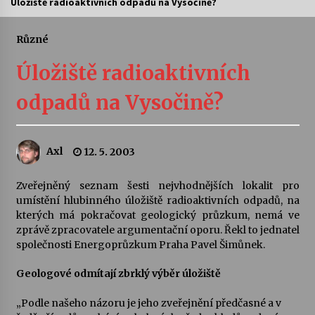
Úložiště radioaktivních odpadů na Vysočině?
Letní koncerty ve Stromovce: Ars Camerata a
Sukuba Ensemble
Různé
4. 8. 2026
Úložiště radioaktivních
Vernisáž výstavy Josefíny Duškové: Stávám se
odpadů na Vysočině?
kapkou
30. 7. 2026
Axl
12. 5. 2003
Veselí muzikanti
30. 7. 2026
Zveřejněný seznam šesti nejvhodnějších lokalit pro
umístění hlubinného úložiště radioaktivních odpadů, na
kterých má pokračovat geologický průzkum, nemá ve
Pozvánka na integrační festival Quijotova
šedesátka: 28. 7.–1. 8. 2026
zprávě zpracovatele argumentační oporu. Řekl to jednatel
28. 7. 2026
společnosti Energoprůzkum Praha Pavel Šimůnek.
Geologové odmítají zbrklý výběr úložiště
Letní koncerty ve Stromovce: Kolchoz a
Jenakaši
„Podle našeho názoru je jeho zveřejnění předčasné a v
28. 7. 2026