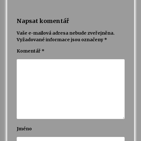
Napsat komentář
Vaše e-mailová adresa nebude zveřejněna.
Vyžadované informace jsou označeny
*
Komentář
*
Jméno