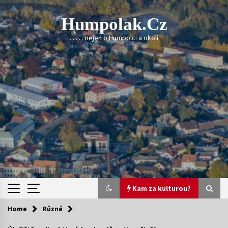
Skip
to
Humpolak.cz
content
. . . . . nejen o Humpolci a okolí
Kam za kulturou?
Home
Různé
Kam za kulturou?