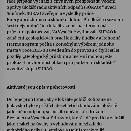
řadě případů vychází z chybných předpokladů vedení
Správy úložišť radioaktivních odpadů (SÚRAO),“ uvedl
Votavžatský ploty
Šimůnek. SURAO zveřejnila výsledky práce
23. 7. 2026
Energoprůzkumu na sklonku dubna. Předložila i seznam
šesti nejvhodnějších lokalit v zemi, na kterých má
průzkum pokračovat, Na Vysočině vytipovala SÚRAO k
zahájení geologických prací lokality Budišov a Rohozná.
Letní koncerty ve Stromovce: Rufus Miller
Harmonogram počítá s konečným výběrem jednoho
22. 7. 2026
místa v roce 2025 a s uvedením do provozu o čtyřicet let
později. „Geologický průzkum a měření mohou ještě
prokázat nevhodnost oblasti pro podzemní skladiště,“
Vysočinka
uvedli zástupci SÚRAO.
17. 7. 2026
Aktivisté jsou opět v pohotovosti
Ozvěny prázdnin
14. 7. 2026
Do boje proti tomu, aby v lokalitě poblíž Rohozné na
Jihlavsku bylo v příštích desetiletích budováno úložiště
jaderného odpadu, se pustilo občanské sdružení
Bezjaderná Vysočina. Sdružení, které lidé před lety založili
Za kulturou kousek za Humpolec. V Želivě ožije
odkaz Josefa Čapka
jako reakci na úvahy o vybudování meziskladu
13. 7. 2026
vyhořelého paliva u Batelova a Dolní Cerekve, již