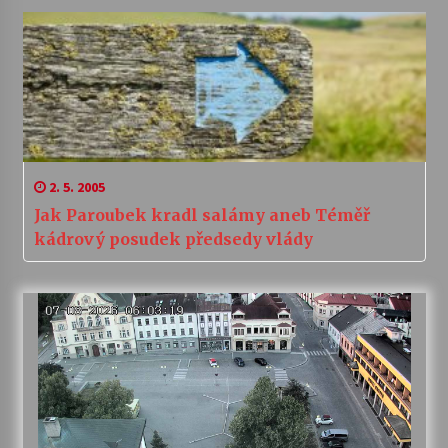
2. 5. 2005
Jak Paroubek kradl salámy aneb Téměř
kádrový posudek předsedy vlády