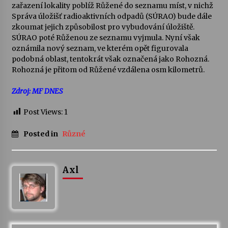
zařazení lokality poblíž Růžené do seznamu míst, v nichž
Správa úložišť radioaktivních odpadů (SÚRAO) bude dále
zkoumat jejich způsobilost pro vybudování úložiště.
SÚRAO poté Růženou ze seznamu vyjmula. Nyní však
oznámila nový seznam, ve kterém opět figurovala
podobná oblast, tentokrát však označená jako Rohozná.
Rohozná je přitom od Růžené vzdálena osm kilometrů.
Zdroj: MF DNES
Post Views:
1
Posted in
Různé
Axl