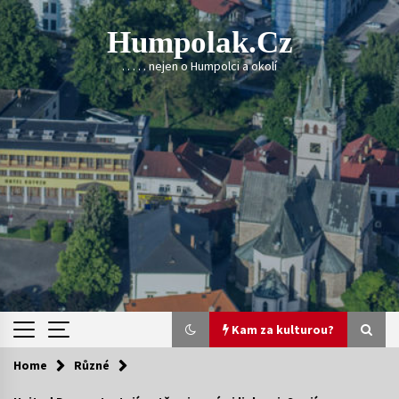
Skip
to
Humpolak.cz
content
. . . . . nejen o Humpolci a okolí
Kam za kulturou?
Home
Různé
Kam za kulturou?