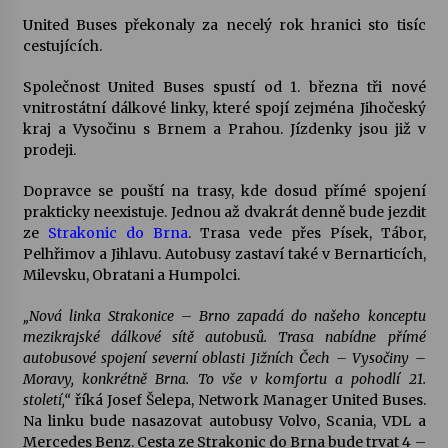
United Buses překonaly za necelý rok hranici sto tisíc
Votavžatský ploty
cestujících.
23. 7. 2026
Společnost United Buses spustí od 1. března tři nové
vnitrostátní dálkové linky, které spojí zejména Jihočeský
kraj a Vysočinu s Brnem a Prahou. Jízdenky jsou již v
Letní koncerty ve Stromovce: Rufus Miller
prodeji.
22. 7. 2026
Dopravce se pouští na trasy, kde dosud přímé spojení
prakticky neexistuje. Jednou až dvakrát denně bude jezdit
Vysočinka
ze
Strakonic do Brna
. Trasa vede přes Písek, Tábor,
17. 7. 2026
Pelhřimov a Jihlavu. Autobusy zastaví také v Bernarticích,
Milevsku, Obratani a Humpolci.
„Nová linka Strakonice – Brno zapadá do našeho konceptu
Ozvěny prázdnin
mezikrajské dálkové sítě autobusů. Trasa nabídne přímé
14. 7. 2026
autobusové spojení severní oblasti Jižních Čech – Vysočiny –
Moravy, konkrétně Brna. To vše v komfortu a pohodlí 21.
století,“
říká Josef Šelepa, Network Manager United Buses.
Za kulturou kousek za Humpolec. V Želivě ožije
Na linku bude nasazovat autobusy Volvo, Scania, VDL a
odkaz Josefa Čapka
Mercedes Benz. Cesta ze Strakonic do Brna bude trvat 4 –
13. 7. 2026