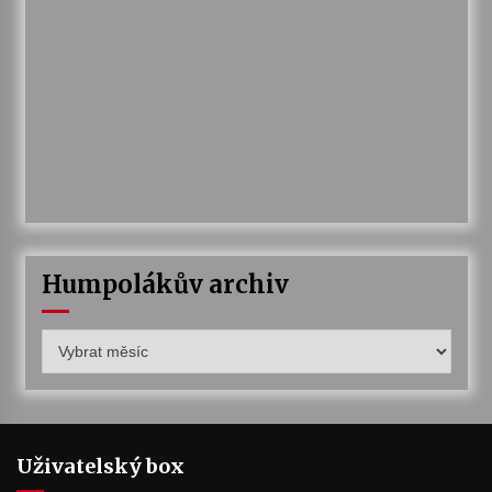
Humpolákův archiv
Humpolákův
archiv
Uživatelský box