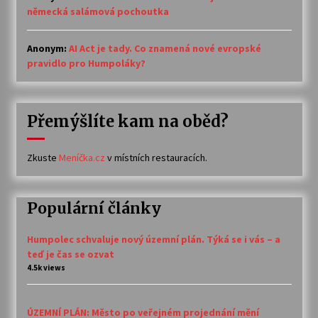
německá salámová pochoutka
Anonym
:
AI Act je tady. Co znamená nové evropské
pravidlo pro Humpoláky?
Přemýšlíte kam na oběd?
Zkuste
Meníčka.cz
v místních restauracích.
Populární články
Humpolec schvaluje nový územní plán. Týká se i vás – a
teď je čas se ozvat
4.5k views
ÚZEMNÍ PLÁN: Město po veřejném projednání mění