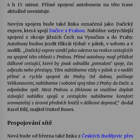
4 h 15 minut. Přímé spojení autobusem na této trase
aktuálně neexistuje.
Varhanní recitál Michala Novenka v Klášteře
Želiv
Novým spojem bude také linka označená jako Dačický
3. 7. 2026
expres, která spojí
Dačice s Prahou
. Nabídne nejrychlejší
spojení z okraje jižních Čech na Vysočinu a do Prahy.
Autobusy budou jezdit třikrát týdně: v pátek, v sobotu a v
Petr Adamec – Malovaný svět
neděli.
„Dačický expres vznikl jako odezva na reakce cestujících
30. 6. 2026
na spojení této oblasti s Prahou. Přímé autobusy mají přilákat
dálkové cestující, které by jinak odradila ‚pomalost‘ spoje, čas
odjezdu nebo přestupy. Těm nabídneme vždy v pátek a v neděli
přímé a rychle spojení do Prahy. Od dubna, počínaje
Velikonocemi, nabídneme i sobotní spoj ráno z Prahy do Dačic a
odpoledne zpět. Mezi Prahou a Jihlavou se snažíme doplnit
stávající nabídku spojů a cestujícím nabídneme komfort
srovnatelný s úrovní předních hráčů v dálkové dopravě,“
dodal
Karel Bílý, majitel United Buses.
Propojování sítě
Nová bude od března také linka z
Českých Budějovic přes