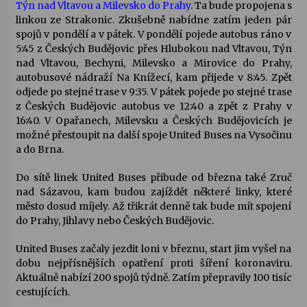
Týn nad Vltavou a Milevsko do Prahy
. Ta bude propojena s
linkou ze Strakonic. Zkušebně nabídne zatím jeden pár
spojů v pondělí a v pátek. V pondělí pojede autobus ráno v
5:45 z Českých Budějovic přes Hlubokou nad Vltavou, Týn
nad Vltavou, Bechyni, Milevsko a Mirovice do Prahy,
autobusové nádraží Na Knížecí, kam přijede v 8:45. Zpět
odjede po stejné trase v 9:35. V pátek pojede po stejné trase
z Českých Budějovic autobus ve 12:40 a zpět z Prahy v
16:40. V Opařanech, Milevsku a Českých Budějovicích je
možné přestoupit na další spoje United Buses na Vysočinu
a do Brna.
Do sítě linek United Buses přibude od března také Zruč
nad Sázavou, kam budou zajíždět některé linky, které
město dosud míjely. Až třikrát denně tak bude mít spojení
do Prahy, Jihlavy nebo Českých Budějovic.
United Buses začaly jezdit loni v březnu, start jim vyšel na
dobu nejpřísnějších opatření proti šíření koronaviru.
Aktuálně nabízí 200 spojů týdně. Zatím přepravily 100 tisíc
cestujících.