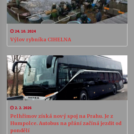
24. 10. 2024
Výlov rybníka CIHELNA
2. 2. 2026
Pelhřimov získá nový spoj na Prahu. Je z
Humpolce. Autobus na přání začíná jezdit od
pondělí