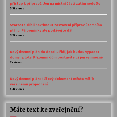
přístup k přípravě. Jen na místní části zatím nedošlo
3.3k views
Starosta slíbil navrhnout zastavení příprav územního
plánu. Připomínky ale podávejte dál
3.2k views
Nový územní plán do detailu řídí, jak budou vypadat
domy i ploty. Přízemní dům postavíte už jen výjimečně
2k views
Nový územní plán: klíčový dokument města míří k
veřejnému projednání
1.4k views
Máte text ke zveřejnění?