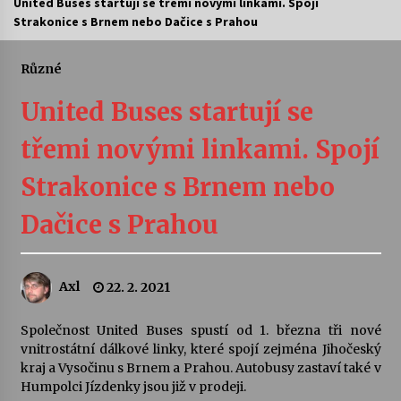
United Buses startují se třemi novými linkami. Spojí
Strakonice s Brnem nebo Dačice s Prahou
Letní koncerty ve Stromovce: Ars Camerata a
Sukuba Ensemble
4. 8. 2026
Různé
United Buses startují se
Vernisáž výstavy Josefíny Duškové: Stávám se
kapkou
třemi novými linkami. Spojí
30. 7. 2026
Strakonice s Brnem nebo
Veselí muzikanti
30. 7. 2026
Dačice s Prahou
Pozvánka na integrační festival Quijotova
Axl
22. 2. 2021
šedesátka: 28. 7.–1. 8. 2026
28. 7. 2026
Společnost United Buses spustí od 1. března tři nové
vnitrostátní dálkové linky, které spojí zejména Jihočeský
Letní koncerty ve Stromovce: Kolchoz a
kraj a Vysočinu s Brnem a Prahou. Autobusy zastaví také v
Jenakaši
Humpolci Jízdenky jsou již v prodeji.
28. 7. 2026