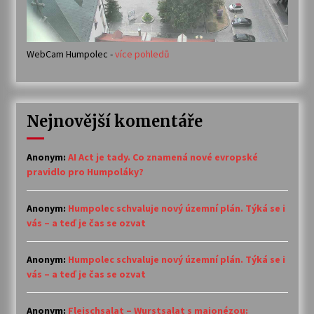
WebCam Humpolec -
více pohledů
Nejnovější komentáře
Anonym
:
AI Act je tady. Co znamená nové evropské
pravidlo pro Humpoláky?
Anonym
:
Humpolec schvaluje nový územní plán. Týká se i
vás – a teď je čas se ozvat
Anonym
:
Humpolec schvaluje nový územní plán. Týká se i
vás – a teď je čas se ozvat
Anonym
:
Fleischsalat – Wurstsalat s majonézou: