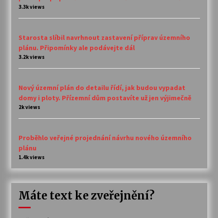
3.3k views
Starosta slíbil navrhnout zastavení příprav územního
plánu. Připomínky ale podávejte dál
3.2k views
Nový územní plán do detailu řídí, jak budou vypadat
domy i ploty. Přízemní dům postavíte už jen výjimečně
2k views
Proběhlo veřejné projednání návrhu nového územního
plánu
1.4k views
Máte text ke zveřejnění?