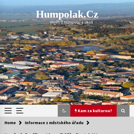
Skip
to
Humpolak.cz
content
. . . . . nejen o Humpolci a okolí
Kam za kulturou?
Home
Informace z městského úřadu
Kam za kulturou?