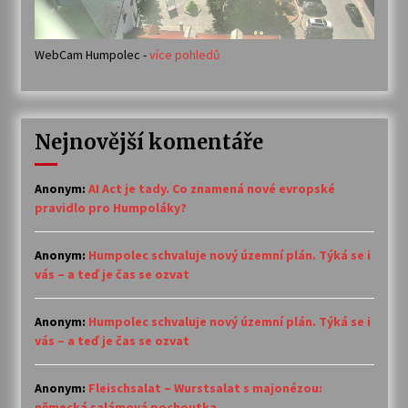
WebCam Humpolec -
více pohledů
Nejnovější komentáře
Anonym
:
AI Act je tady. Co znamená nové evropské
pravidlo pro Humpoláky?
Anonym
:
Humpolec schvaluje nový územní plán. Týká se i
vás – a teď je čas se ozvat
Anonym
:
Humpolec schvaluje nový územní plán. Týká se i
vás – a teď je čas se ozvat
Anonym
:
Fleischsalat – Wurstsalat s majonézou:
německá salámová pochoutka