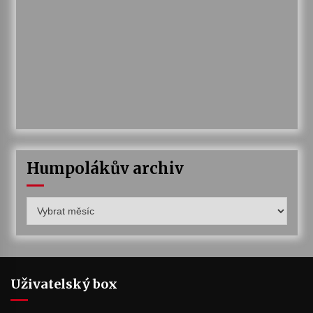
Humpolákův archiv
Humpolákův
archiv
Uživatelský box