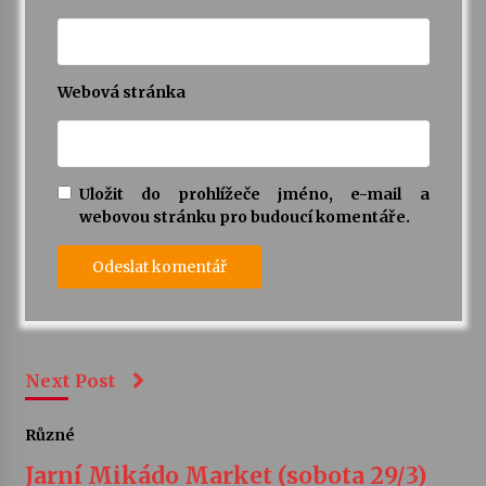
Webová stránka
Uložit do prohlížeče jméno, e-mail a
webovou stránku pro budoucí komentáře.
Next Post
Různé
Jarní Mikádo Market (sobota 29/3)