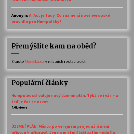
Anonym
:
AI Act je tady. Co znamená nové evropské
pravidlo pro Humpoláky?
Přemýšlíte kam na oběd?
Zkuste
Meníčka.cz
v místních restauracích.
Populární články
Humpolec schvaluje nový územní plán. Týká se i vás – a
teď je čas se ozvat
4.6k views
ÚZEMNÍ PLÁN: Město po veřejném projednání mění
přístup k přípravě. Jen na místní části zatím nedošlo