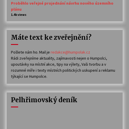
Proběhlo veřejné projednání návrhu nového územního
plánu
1.4k views
Máte text ke zveřejnění?
Pošlete nám ho. Mail je
redakce@humpolak.cz
Rádi zveřejníme aktuality, zajímavosti nejen o Humpolci,
upoutávky na místní akce, tipy na výlety, Vaši tvorbu a v
rozumné míře i texty místních politických uskupení a reklamu
týkající se Humpolce.
Pelhřimovský deník