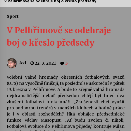
V Pelhřimově se odehraje boj o křeslo předsedy
Letní koncerty ve Stromovce: Ars Camerata a
Sukuba Ensemble
Sport
4. 8. 2026
V Pelhřimově se odehraje
Vernisáž výstavy Josefíny Duškové: Stávám se
boj o křeslo předsedy
kapkou
30. 7. 2026
Axl
22. 3. 2021
3
Veselí muzikanti
30. 7. 2026
Volební valné hromady okresních fotbalových svazů
(OFS) na Vysočině finišují, ta poslední se uskuteční v pátek
19. března v Pelhřimově. A bude to zřejmě valná hromada
Pozvánka na integrační festival Quijotova
šedesátka: 28. 7.–1. 8. 2026
nejdramatičtější, neboť předsedou chtějí být hned dva
28. 7. 2026
zkušení fotbaloví funkcionáři. „Zkušenosti chci využít
pro podporou trenérů v menších klubech a hodně práce
je i v oblasti rozhodčích,“ říká obhájce předsednické
Letní koncerty ve Stromovce: Kolchoz a
funkce Václav Masopust. „Ať budu zvolen či nikoli,
Jenakaši
Fotbalová evoluce do Pelhřimova přijede,“ kontruje Milan
28. 7. 2026