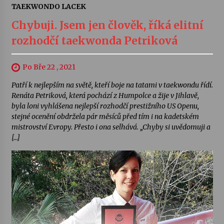
TAEKWONDO LACEK
Chybuji. Jsem jen člověk, říká elitní
rozhodčí taekwonda Petriková
Po Bře 22 , 2021
Patří k nejlepším na světě, kteří boje na tatami v taekwondu řídí.
Renáta Petriková, která pochází z Humpolce a žije v Jihlavě,
byla loni vyhlášena nejlepší rozhodčí prestižního US Openu,
stejné ocenění obdržela pár měsíců před tím i na kadetském
mistrovství Evropy. Přesto i ona selhává. „Chyby si uvědomuji a
[…]