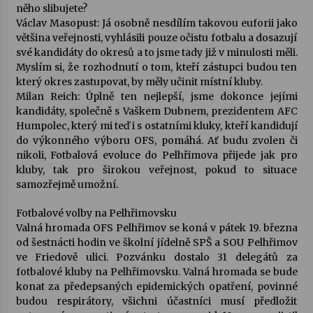
něho slibujete?
Václav Masopust: Já osobně nesdílím takovou euforii jako
většina veřejnosti, vyhlásili pouze očistu fotbalu a dosazují
své kandidáty do okresů a to jsme tady již v minulosti měli.
Myslím si, že rozhodnutí o tom, kteří zástupci budou ten
který okres zastupovat, by měly učinit místní kluby.
Milan Reich: Úplně ten nejlepší, jsme dokonce jejími
kandidáty, společně s Vaškem Dubnem, prezidentem AFC
Humpolec, který mi teď i s ostatními kluky, kteří kandidují
do výkonného výboru OFS, pomáhá. Ať budu zvolen či
nikoli, Fotbalová evoluce do Pelhřimova přijede jak pro
kluby, tak pro širokou veřejnost, pokud to situace
samozřejmě umožní.
Fotbalové volby na Pelhřimovsku
Valná hromada OFS Pelhřimov se koná v pátek 19. března
od šestnácti hodin ve školní jídelně SPŠ a SOU Pelhřimov
ve Friedově ulici. Pozvánku dostalo 31 delegátů za
fotbalové kluby na Pelhřimovsku. Valná hromada se bude
konat za předepsaných epidemických opatření, povinné
budou respirátory, všichni účastníci musí předložit