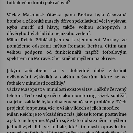
fotbalového hnutí pokračovat?
Václav Masopust: Otázka pana Berbra byla časovaná
bomba a zákonitě musely dříve spekulativní věci vyplavat.
Ryba smrdí od hlavy, takže volbou schopných a
důvěryhodných lidí do nejužšího vedení.
Milan Reich: Přihlásil jsem se k sjednocení Moravy, že
pomůžeme odstranit mýtus Romana Berbra. Cítím tam
velkou podporu od funkcionářů napříč fotbalovým
spektrem na Moravě. Chci změnit myšlení na okrese.
Jakým způsobem lze v dohledné době zabránit
ovlivňování výsledků a dalším nešvarům, které se ve
fotbale v minulosti rozšířily?
Václav Masopust: V minulosti existoval tzv. Haškův červený
telefon. Teď existuje něco jako monitoring sázek soutěží,
na jeho základě byly odhaleny současné problémy. Těch
projektů je spousta, vše je však v lidech a jejich morálce.
Milan Reich: Je to v každém z nás, jak se k tomu postavíme
a jak to uchopíme. Myslím si, že tato doba změní i myšlení
jednotlivých lidí ve fotbale, kteří to myslí opravdu ku