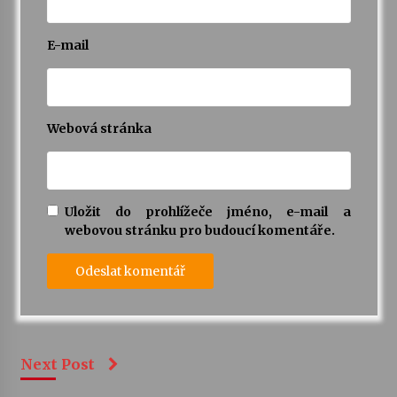
E-mail
Webová stránka
Uložit do prohlížeče jméno, e-mail a
webovou stránku pro budoucí komentáře.
Next Post