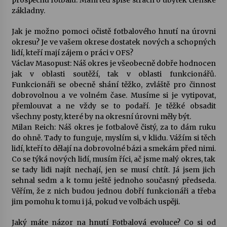
prospěchu fotbalu. Mám teď spíše strach o úbytek členské
základny.
Jak je možno pomoci očistě fotbalového hnutí na úrovni
okresu? Je ve vašem okrese dostatek nových a schopných
lidí, kteří mají zájem o práci v OFS?
Václav Masopust: Náš okres je všeobecně dobře hodnocen
jak v oblasti soutěží, tak v oblasti funkcionářů.
Funkcionáři se obecně shání těžko, zvláště pro činnost
dobrovolnou a ve volném čase. Musíme si je vytipovat,
přemlouvat a ne vždy se to podaří. Je těžké obsadit
všechny posty, které by na okresní úrovni měly být.
Milan Reich: Náš okres je fotbalově čistý, za to dám ruku
do ohně. Tady to funguje, myslím si, v klidu. Vážím si těch
lidí, kteří to dělají na dobrovolné bázi a smekám před nimi.
Co se týká nových lidí, musím říci, ač jsme malý okres, tak
se tady lidi najít nechají, jen se musí chtít. Já jsem jich
sehnal sedm a k tomu ještě jednoho současný předseda.
Věřím, že z nich budou jednou dobří funkcionáři a třeba
jim pomohu k tomu i já, pokud ve volbách uspěji.
Jaký máte názor na hnutí Fotbalová evoluce? Co si od