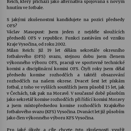
Reich, který přichází jako alternativa spojovaná s novým
hnutím ve fotbale.
Votavžatský ploty
23. 7. 2026
S jakými zkušenostmi kandidujete na pozici předsedy
OFS?
Václav Masopust: Jsem jeden z nejdéle sloužících
předsedů OFS v republice. Funkci zastávám od vzniku
Letní koncerty ve Stromovce: Rufus Miller
Kraje Vysočina, od roku 2002.
22. 7. 2026
Milan Reich: Již 19 let dělám sekretáře okresního
fotbalového (OFS) svazu, stejnou dobu jsem členem
výkonného výboru OFS, pracuji ve sportovně technické
Vysočinka
komisi a disciplinární komisi OFS. Čtyři roky jsem dělal
17. 7. 2026
předsedu komise rozhodčích a taktéž obsazování
rozhodčích na našem okrese. Dvacet šest let pískám
fotbal, z toho ve vyšších soutěžích jsem působil 15 let, jak
Ozvěny prázdnin
v Čechách, tak pak na Moravě. V současné době působím
14. 7. 2026
jako sekretář komise rozhodčích při řídící komisi Moravy
a jsem místopředsedou komise rozhodčích Krajského
fotbalového svazu (KFS) Vysočina. Dvanáct let již působím
jako člen výkonného výboru KFS Vysočina.
Za kulturou kousek za Humpolec. V Želivě ožije
odkaz Josefa Čapka
Pro jaké úkoly a cíle chcete tyto zkušenosti využít
13. 7. 2026