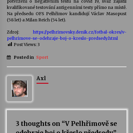
potvrzení o negativním testu na covid 19, svaz zajistil
kvalifikované testování antigenními testy přímo na místě.
Na předsedu OFS Pelhřimov kandidují Václav Masopust
(58 let) a Milan Reich (54 let).
Zdroj:
https://pelhrimovsky.denik.cz/fotbal-okres/v-
pelhrimove-se-odehraje-boj-o-kreslo-predsedy.html
Post Views:
3
Posted in
Sport
Axl
3 thoughts on “
V Pelhřimově se
odehraje boj o křeslo předsedy
”