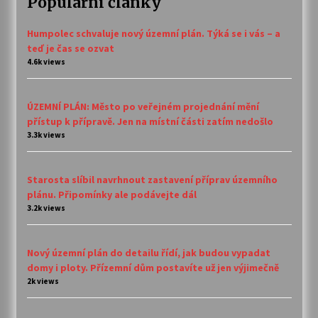
Populární články
Humpolec schvaluje nový územní plán. Týká se i vás – a
teď je čas se ozvat
4.6k views
ÚZEMNÍ PLÁN: Město po veřejném projednání mění
přístup k přípravě. Jen na místní části zatím nedošlo
3.3k views
Starosta slíbil navrhnout zastavení příprav územního
plánu. Připomínky ale podávejte dál
3.2k views
Nový územní plán do detailu řídí, jak budou vypadat
domy i ploty. Přízemní dům postavíte už jen výjimečně
2k views