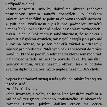
v případě zvolení?
Václav Masopust: Bylo by dobré na okrese zachovat
Varhanní recitál Michala Novenka v Klášteře
třístupňový systém soutěží dospělých. Po loňském
Želiv
návratu soutěže žáků se pokusit obnovit i soutěž dorostu.
3. 7. 2026
A pak chci zkušenosti využít pro podporou trenérů
v menších klubech a hodně práce je i v oblasti rozhodčích.
Petr Adamec – Malovaný svět
Milan Reich: Jelikož mám v sobě vlastnost, že se dokážu
30. 6. 2026
radovat z úspěchu druhých, tak nejdůležitější jsou pro mě
kluby na okrese, to je ten největší základ a odrazový
můstek pro předsedu. Chtěl bych pak zapracovat do práce
nové lidi, které se podařilo sehnat a za které jsem moc rád.
V neposlední řadě, až se toto povede, čekal by mě úkol
nelehký v tom, vrátit našemu okresu lesk v podobě
kvalitní diplomacie, bez níž to nejde a našemu OFS chybí.
Nejstarší fotbalový turnaj u nás přišel o unikátní trofej. Ta
je teď v Brně
PŘEČÍST ČLÁNEK ›
Valné hromady a volby se konají po loňském zatčení a
následné rezignaci vlivného fotbalového funkcionáře
Romana Berbra. Jakými dalšími kroky má očista