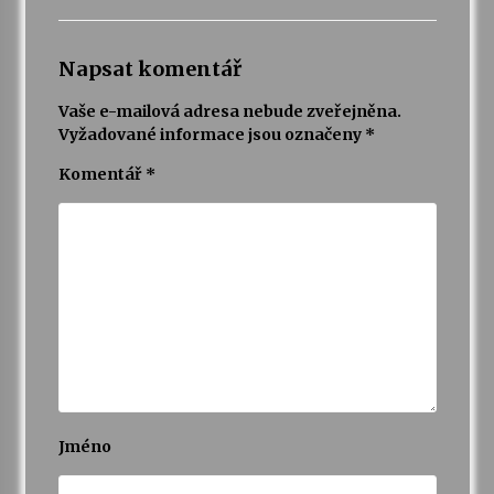
Napsat komentář
Vaše e-mailová adresa nebude zveřejněna.
Vyžadované informace jsou označeny
*
Komentář
*
Jméno