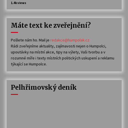
1.4k views
Máte text ke zveřejnění?
Pošlete nám ho. Mail je
redakce@humpolak.cz
Rádi zveřejníme aktuality, zajímavosti nejen o Humpolci,
upoutávky na místní akce, tipy na výlety, Vaši tvorbu a v
rozumné míře i texty místních politických uskupení a reklamu
týkající se Humpolce.
Pelhřimovský deník