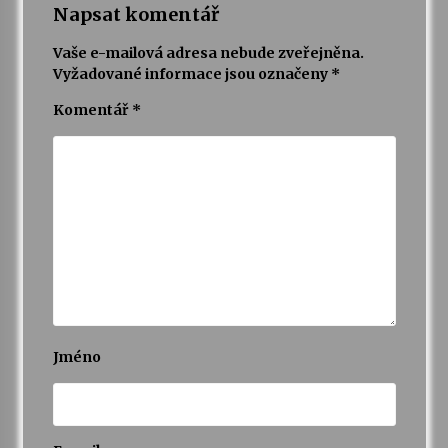
Napsat komentář
Vaše e-mailová adresa nebude zveřejněna.
Vyžadované informace jsou označeny
*
Komentář
*
Jméno