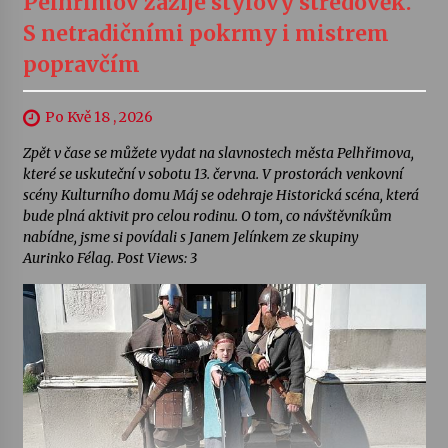
Pelhřimov zažije stylový středověk.
S netradičními pokrmy i mistrem
popravčím
Po Kvě 18 , 2026
Zpět v čase se můžete vydat na slavnostech města Pelhřimova,
které se uskuteční v sobotu 13. června. V prostorách venkovní
scény Kulturního domu Máj se odehraje Historická scéna, která
bude plná aktivit pro celou rodinu. O tom, co návštěvníkům
nabídne, jsme si povídali s Janem Jelínkem ze skupiny
Aurinko Félag. Post Views: 3