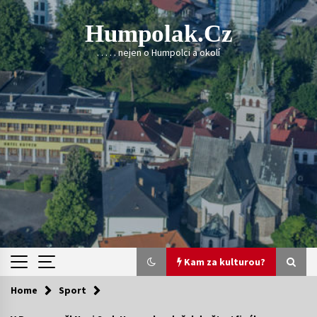
Skip
to
Humpolak.cz
content
. . . . . nejen o Humpolci a okolí
Kam za kulturou?
Home
Sport
Kam za kulturou?