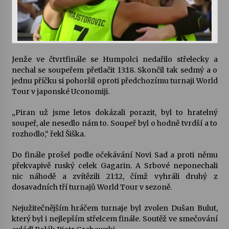
Varhanní recitál Michala Novenka v Klášteře
Želiv
3. 7. 2026
Jenže ve čtvrtfinále se Humpolci nedařilo střelecky a
nechal se soupeřem přetlačit 13:18. Skončil tak sedmý a o
Petr Adamec – Malovaný svět
jednu příčku si pohoršil oproti předchozímu turnaji World
30. 6. 2026
Tour v japonské Uconomiji.
„Piran už jsme letos dokázali porazit, byl to hratelný
soupeř, ale nesedlo nám to. Soupeř byl o hodně tvrdší a to
rozhodlo,“ řekl Šiška.
Do finále prošel podle očekávání Novi Sad a proti němu
překvapivě ruský celek Gagarin. A Srbové neponechali
nic náhodě a zvítězili 21:12, čímž vyhráli druhý z
dosavadních tří turnajů World Tour v sezoně.
Nejužitečnějším hráčem turnaje byl zvolen Dušan Bulut,
který byl i nejlepším střelcem finále. Soutěž ve smečování