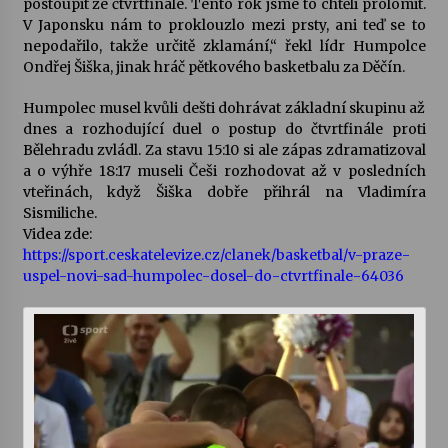
postoupit ze čtvrtfinále. Tento rok jsme to chtěli prolomit.
V Japonsku nám to proklouzlo mezi prsty, ani teď se to
Votavžatský ploty
nepodařilo, takže určitě zklamání,“ řekl lídr Humpolce
23. 7. 2026
Ondřej Šiška, jinak hráč pětkového basketbalu za Děčín.
Humpolec musel kvůli dešti dohrávat základní skupinu až
dnes a rozhodující duel o postup do čtvrtfinále proti
Letní koncerty ve Stromovce: Rufus Miller
Bělehradu zvládl. Za stavu 15:10 si ale zápas zdramatizoval
22. 7. 2026
a o výhře 18:17 museli Češi rozhodovat až v posledních
vteřinách, když Šiška dobře přihrál na Vladimíra
Sismiliche.
Vysočinka
Videa zde:
17. 7. 2026
https://sport.ceskatelevize.cz/clanek/basketbal/v-praze-
uspel-novi-sad-humpolec-dosel-do-ctvrtfinale-64036
Ozvěny prázdnin
14. 7. 2026
Za kulturou kousek za Humpolec. V Želivě ožije
odkaz Josefa Čapka
13. 7. 2026