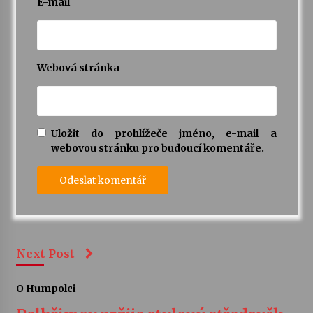
E-mail
Webová stránka
Uložit do prohlížeče jméno, e-mail a
webovou stránku pro budoucí komentáře.
Next Post
O Humpolci