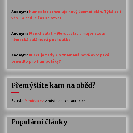
Anonym
:
Humpolec schvaluje nový územní plán. Týká se i
vás – a teď je čas se ozvat
Anonym
:
Fleischsalat – Wurstsalat s majonézou:
německá salámová pochoutka
Anonym
:
AI Act je tady. Co znamená nové evropské
pravidlo pro Humpoláky?
Přemýšlíte kam na oběd?
Zkuste
Meníčka.cz
v místních restauracích.
Populární články