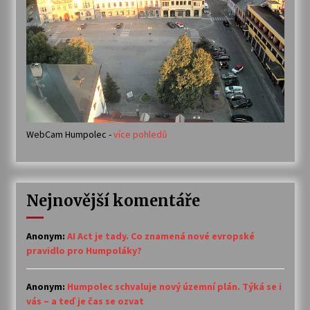
WebCam Humpolec -
více pohledů
Nejnovější komentáře
Anonym
:
AI Act je tady. Co znamená nové evropské
pravidlo pro Humpoláky?
Anonym
:
Humpolec schvaluje nový územní plán. Týká se i
vás – a teď je čas se ozvat