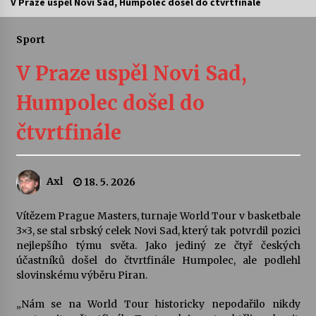
V Praze uspěl Novi Sad, Humpolec došel do čtvrtfinále
Letní koncerty ve Stromovce: Ars Camerata a
Sukuba Ensemble
Sport
4. 8. 2026
V Praze uspěl Novi Sad,
Vernisáž výstavy Josefíny Duškové: Stávám se
Humpolec došel do
kapkou
30. 7. 2026
čtvrtfinále
Veselí muzikanti
30. 7. 2026
Axl
18. 5. 2026
Vítězem Prague Masters, turnaje World Tour v basketbale
Pozvánka na integrační festival Quijotova
šedesátka: 28. 7.–1. 8. 2026
3×3, se stal srbský celek Novi Sad, který tak potvrdil pozici
28. 7. 2026
nejlepšího týmu světa. Jako jediný ze čtyř českých
účastníků došel do čtvrtfinále Humpolec, ale podlehl
slovinskému výběru Piran.
Letní koncerty ve Stromovce: Kolchoz a
Jenakaši
„Nám se na World Tour historicky nepodařilo nikdy
28. 7. 2026