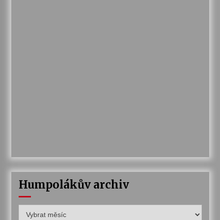
Humpolákův archiv
Humpolákův
archiv