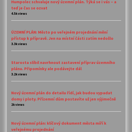
Humpolec schvaluje nový územní plán. Týká se i vás – a
teď je čas se ozvat
4.5k views
ÚZEMNÍ PLÁN: Město po veřejném projednání mění
přístup k přípravě. Jen na místní části zatím nedošlo
3.3k views
Starosta slíbil navrhnout zastavení příprav územního
plánu. Připomínky ale podávejte dál
3.2k views
Nový územní plán do detailu řídí, jak budou vypadat
domy i ploty. Přízemní dům postavíte už jen výjimečně
2k views
Nový územní plán: klíčový dokument města míří k
veřejnému projednání