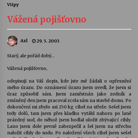
Vtipy
Letní koncerty ve Stromovce: Ars Camerata a
Sukuba Ensemble
Vážená pojišťovno
4. 8. 2026
Vernisáž výstavy Josefíny Duškové: Stávám se
Axl
29. 5. 2003
kapkou
30. 7. 2026
Starý, ale pořád dobý…
Veselí muzikanti
Vážená pojišťovno,
30. 7. 2026
odepisuji na Váš dopis, kde jste mě žádali o upřesnění
mého úrazu. Do oznámení úrazu jsem uvedl, že jsem si
úraz způsobil sám. Jsem zaměstnán jako zedník a
Pozvánka na integrační festival Quijotova
šedesátka: 28. 7.–1. 8. 2026
zmíněný den jsem pracoval zcela sám na stavbě domu. Po
28. 7. 2026
dokončení mi zbylo asi 250 kg cihel na střeše. Sešel jsem
tedy dolů, tam jsem přes kladku vytáhl nahoru po laně
prázdný sud, do něhož jsem hodlal uložit zbývající cihly.
Letní koncerty ve Stromovce: Kolchoz a
Lano jsem dole pevně zabezpečil a šel jsem na střechu
Jenakaši
naložit cihly do sudu. Po naložení všech cihel jsem sešel
28. 7. 2026