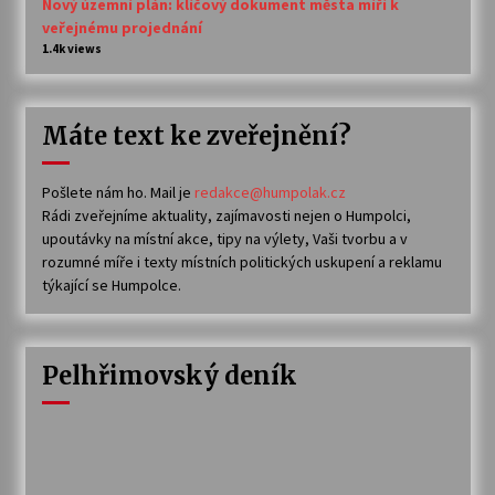
Nový územní plán: klíčový dokument města míří k
veřejnému projednání
1.4k views
Máte text ke zveřejnění?
Pošlete nám ho. Mail je
redakce@humpolak.cz
Rádi zveřejníme aktuality, zajímavosti nejen o Humpolci,
upoutávky na místní akce, tipy na výlety, Vaši tvorbu a v
rozumné míře i texty místních politických uskupení a reklamu
týkající se Humpolce.
Pelhřimovský deník