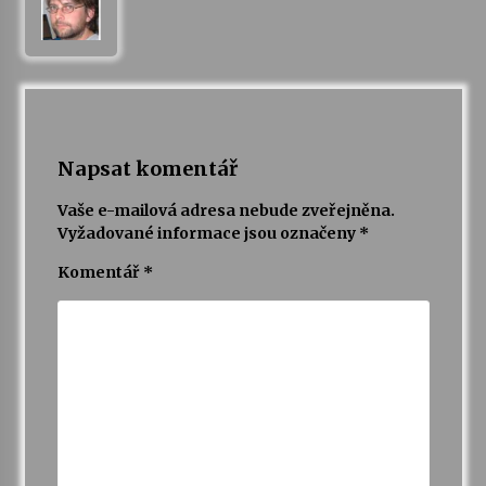
Napsat komentář
Vaše e-mailová adresa nebude zveřejněna.
Vyžadované informace jsou označeny
*
Komentář
*