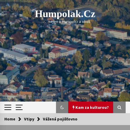
Skip
to
Humpolak.cz
content
. . . . . nejen o Humpolci a okolí
Kam za kulturou?
Home
Vtipy
Vážená pojišťovno
Kam za kulturou?