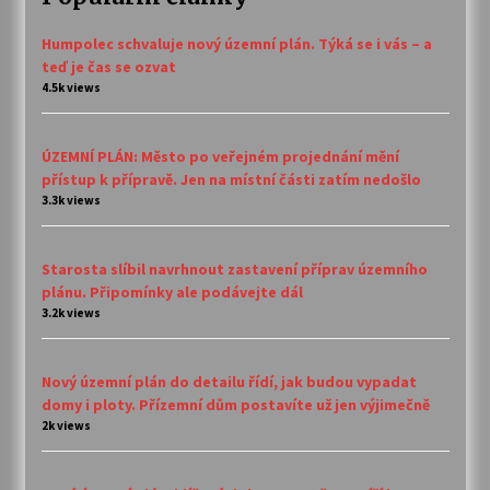
Humpolec schvaluje nový územní plán. Týká se i vás – a
teď je čas se ozvat
4.5k views
ÚZEMNÍ PLÁN: Město po veřejném projednání mění
přístup k přípravě. Jen na místní části zatím nedošlo
3.3k views
Starosta slíbil navrhnout zastavení příprav územního
plánu. Připomínky ale podávejte dál
3.2k views
Nový územní plán do detailu řídí, jak budou vypadat
domy i ploty. Přízemní dům postavíte už jen výjimečně
2k views