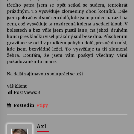
třetího patra jsem se opět setkal se sudem, tentokrát
prázdným. To vysvětluje zlomeniny obou kotníků. Dále
Varhanní recitál Michala Novenka v Klášteře
jsem pokračoval směrem dolů, kde jsem prudce narazil na
Želiv
zem, což vysvětluje ta rozdrcená kolena a sedací kloub. V
3. 7. 2026
bolestech a bez vůle jsem pustil lano, na jehož druhém
konci přes kladku visel prázdný sud beze dna. Působením
Petr Adamec – Malovaný svět
gravitace se ocitl v prudkém pohybu dolů, přesně do míst,
30. 6. 2026
kde jsem bezvládně ležel. To vysvětluje ta tři zlomená
žebra. Doufám, že jsem vám poskytl všechny Vámi
požadované informace.
Na další zajímavou spolupráci se teší
Váš klient
Post Views:
3
Posted in
Vtipy
Axl