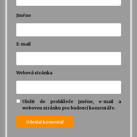
Jméno
E-mail
Webová stránka
Uložit do prohlížeče jméno, e-mail a
webovou stránku pro budoucí komentáře.