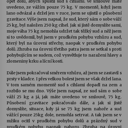
opět dolů, abych spustil sud s cihlami. Ve smlouvě máte
uvedeno, ze vážím pouze 75 kg. V momentě, když jsem
Votavžatský ploty
lano odvázal a držel jen v ruce, jsem se ujistil o působení
23. 7. 2026
gravitace. Výše jsem napsal, že sud, který sám o sobe váží
25 kg, byl naložen 250 kg cihel. Jak si jistě domyslíte sami,
moje váha 75 kg nemohla udržet tak těžký sud a něž jsem
si to uvědomil, byl jsem v prudkém pohybu vzhůru a sud,
Letní koncerty ve Stromovce: Rufus Miller
který byl na úrovni střechy, naopak v prudkém pohybu
22. 7. 2026
dolů. Zhruba na úrovni třetího patra jsem se setkal s proti
pohybujícím se sudem, což vysvětluje to naraženi hlavy a
zlomeniny krku a lícní kosti.
Vysočinka
17. 7. 2026
Dále jsem pokračoval směrem vzhůru, až jsem se zastavil s
prsty v kladce. I přes velkou bolest jsem se však držel lana.
V tom samém momentě sud s cihlami dopadl na zem a
Ozvěny prázdnin
rozbilo se mu dno. Výše jsem napsal, ze sud sám o sobe
14. 7. 2026
váží 25 kg a já, jak máte uvedeno ve smlouvě, 75 kg.
Působení gravitace pokračovalo dále, a jak si jistě
domyslíte, situace, kdy já se 75 kg jsem nahoře a sud
vážící pouze 25kg dole, nemohla setrvat. A tak jsem se v
Za kulturou kousek za Humpolec. V Želivě ožije
mžiku ocitl v prudkém pohybu dolů a prázdný sud v
odkaz Josefa Čapka
prudkém pohybu naopak nahoru. Zhruba na úrovni
13. 7. 2026