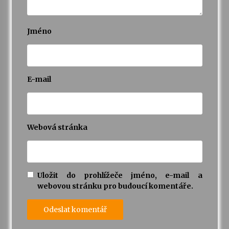
Jméno
E-mail
Webová stránka
Uložit do prohlížeče jméno, e-mail a
webovou stránku pro budoucí komentáře.