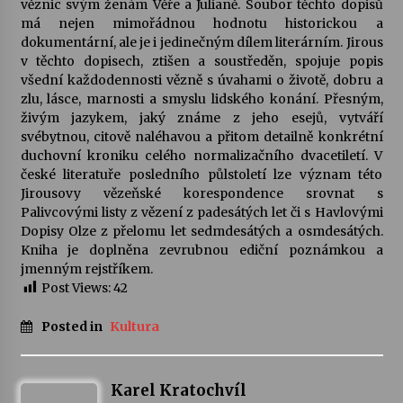
věznic svým ženám Věře a Julianě. Soubor těchto dopisů
má nejen mimořádnou hodnotu historickou a
Votavžatský ploty
dokumentární, ale je i jedinečným dílem literárním. Jirous
23. 7. 2026
v těchto dopisech, ztišen a soustředěn, spojuje popis
všední každodennosti vězně s úvahami o životě, dobru a
zlu, lásce, marnosti a smyslu lidského konání. Přesným,
živým jazykem, jaký známe z jeho esejů, vytváří
Letní koncerty ve Stromovce: Rufus Miller
svébytnou, citově naléhavou a přitom detailně konkrétní
22. 7. 2026
duchovní kroniku celého normalizačního dvacetiletí. V
české literatuře posledního půlstoletí lze význam této
Jirousovy vězeňské korespondence srovnat s
Vysočinka
Palivcovými listy z vězení z padesátých let či s Havlovými
17. 7. 2026
Dopisy Olze z přelomu let sedmdesátých a osmdesátých.
Kniha je doplněna zevrubnou ediční poznámkou a
jmenným rejstříkem.
Ozvěny prázdnin
Post Views:
42
14. 7. 2026
Posted in
Kultura
Za kulturou kousek za Humpolec. V Želivě ožije
odkaz Josefa Čapka
Karel Kratochvíl
13. 7. 2026