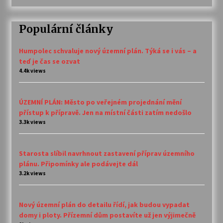
Populární články
Humpolec schvaluje nový územní plán. Týká se i vás – a
teď je čas se ozvat
4.4k views
ÚZEMNÍ PLÁN: Město po veřejném projednání mění
přístup k přípravě. Jen na místní části zatím nedošlo
3.3k views
Starosta slíbil navrhnout zastavení příprav územního
plánu. Připomínky ale podávejte dál
3.2k views
Nový územní plán do detailu řídí, jak budou vypadat
domy i ploty. Přízemní dům postavíte už jen výjimečně