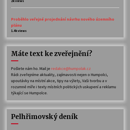
2k views
Proběhlo veřejné projednání návrhu nového územního
plánu
1.4k views
Máte text ke zveřejnění?
Pošlete nám ho. Mail je
redakce@humpolak.cz
Rádi zveřejníme aktuality, zajímavosti nejen o Humpolci,
upoutávky na místní akce, tipy na výlety, Vaši tvorbu a v
rozumné míře i texty místních politických uskupení a reklamu
týkající se Humpolce.
Pelhřimovský deník