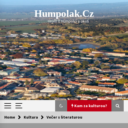
Skip
to
Humpolak.cz
content
. . . . . nejen o Humpolci a okolí
Kam za kulturou?
Home
Kultura
Večer s literaturou
Kam za kulturou?