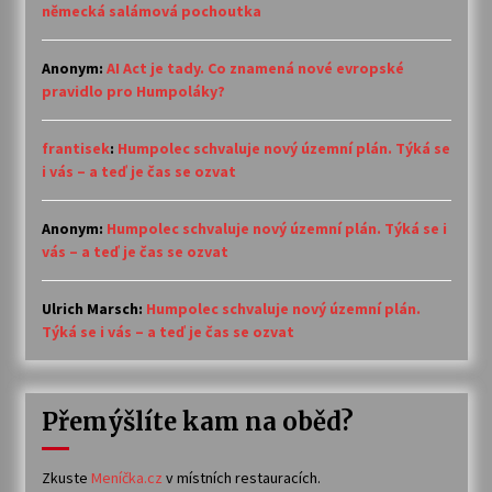
německá salámová pochoutka
Anonym
:
AI Act je tady. Co znamená nové evropské
pravidlo pro Humpoláky?
frantisek
:
Humpolec schvaluje nový územní plán. Týká se
i vás – a teď je čas se ozvat
Anonym
:
Humpolec schvaluje nový územní plán. Týká se i
vás – a teď je čas se ozvat
Ulrich Marsch
:
Humpolec schvaluje nový územní plán.
Týká se i vás – a teď je čas se ozvat
Přemýšlíte kam na oběd?
Zkuste
Meníčka.cz
v místních restauracích.