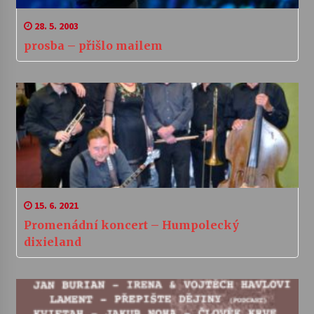
28. 5. 2003
prosba – přišlo mailem
15. 6. 2021
Promenádní koncert – Humpolecký
dixieland