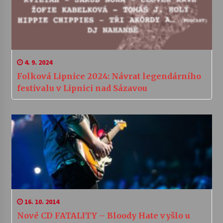
4. 9. 2024
Folková Lipnice 2024: Návrat legendárního
festivalu v Lipnici nad Sázavou
16. 10. 2014
Nové CD FATALITY – Bloody Hate vyšlo u