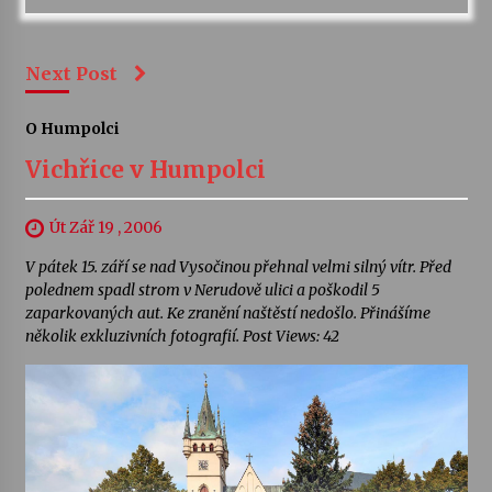
Next Post
O Humpolci
Vichřice v Humpolci
Út Zář 19 , 2006
V pátek 15. září se nad Vysočinou přehnal velmi silný vítr. Před
polednem spadl strom v Nerudově ulici a poškodil 5
zaparkovaných aut. Ke zranění naštěstí nedošlo. Přinášíme
několik exkluzivních fotografií. Post Views: 42