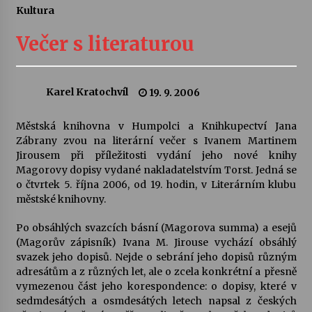
Kultura
Letní koncerty ve Stromovce: Ars Camerata a
Sukuba Ensemble
Večer s literaturou
4. 8. 2026
Vernisáž výstavy Josefíny Duškové: Stávám se
Karel Kratochvíl
19. 9. 2006
kapkou
30. 7. 2026
Městská knihovna v Humpolci a Knihkupectví Jana
Zábrany zvou na literární večer s Ivanem Martinem
Veselí muzikanti
Jirousem při příležitosti vydání jeho nové knihy
30. 7. 2026
Magorovy dopisy vydané nakladatelstvím Torst. Jedná se
o čtvrtek 5. října 2006, od 19. hodin, v Literárním klubu
městské knihovny.
Pozvánka na integrační festival Quijotova
šedesátka: 28. 7.–1. 8. 2026
Po obsáhlých svazcích básní (Magorova summa) a esejů
28. 7. 2026
(Magorův zápisník) Ivana M. Jirouse vychází obsáhlý
svazek jeho dopisů. Nejde o sebrání jeho dopisů různým
adresátům a z různých let, ale o zcela konkrétní a přesně
Letní koncerty ve Stromovce: Kolchoz a
vymezenou část jeho korespondence: o dopisy, které v
Jenakaši
sedmdesátých a osmdesátých letech napsal z českých
28. 7. 2026