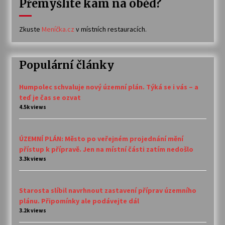
Přemýšlíte kam na oběd?
Zkuste
Meníčka.cz
v místních restauracích.
Populární články
Humpolec schvaluje nový územní plán. Týká se i vás – a
teď je čas se ozvat
4.5k views
ÚZEMNÍ PLÁN: Město po veřejném projednání mění
přístup k přípravě. Jen na místní části zatím nedošlo
3.3k views
Starosta slíbil navrhnout zastavení příprav územního
plánu. Připomínky ale podávejte dál
3.2k views