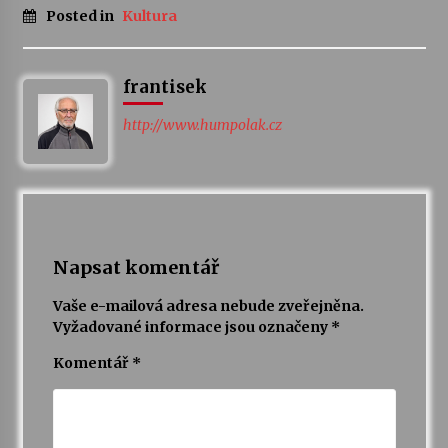
Posted in
Kultura
frantisek
http://www.humpolak.cz
Napsat komentář
Vaše e-mailová adresa nebude zveřejněna.
Vyžadované informace jsou označeny
*
Komentář
*