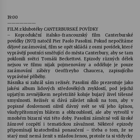
Varhanní recitál Michala Novenka v Klášteře
19:00
Želiv
———————
3. 7. 2026
FILM z klubotéky CANTERBURSKÉ POVÍDKY
– Koprodukční italsko-francouzský film Canterburské
povídky (1971) natočil Pier Paolo Pasolini. Pokud nepočítáme
Petr Adamec – Malovaný svět
dějové zarámování, film se opět skládá z osmi povídek, které
30. 6. 2026
vyprávějí poutníci směřující do města Canterbury, aby se tam
poklonili světci Tomáši Beckettovi. Epizody různých délek
nejsou ve filmu nijak pojmenovány a odděluje je pouze
zarámování záběry Geoffreyho Chaucera, zapisujícího
vyprávěné příběhy.
Básníka si zahrál sám režisér. Pasolini dílo prezentuje jako
jakési album lidových středověkých zvyklostí, pod jejichž
upjatým zevnějškem nepřetržitě koluje bujarý živel tělesné
smyslnosti. Režisér si dává záležet nikoli na tom, aby v
popisné doslovnosti oživil dávný svět se vší jeho špínou,
všudypřítomným blátem a obhroublostí, ale aby vytvořil v
mnohém bizarní vizi této doby. Pasolini záměrně volí široké
žánrové rozpětí i tematickou závažnost. Některé epizody
připomínají kratochvilná ponaučení – třeba o tom, že se
starý muž nemá ženit s mladou ženou, protože ta si vždycky