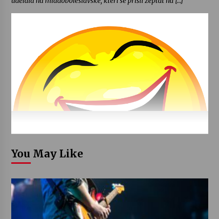
udělala na mladoboleslavské, kteří se přišli zeptat na […]
You May Like