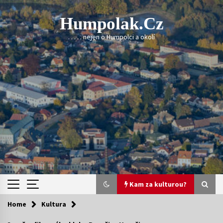
Skip
to
Humpolak.cz
content
. . . . . nejen o Humpolci a okolí
Kam za kulturou?
Home
Kultura
Kam za kulturou?