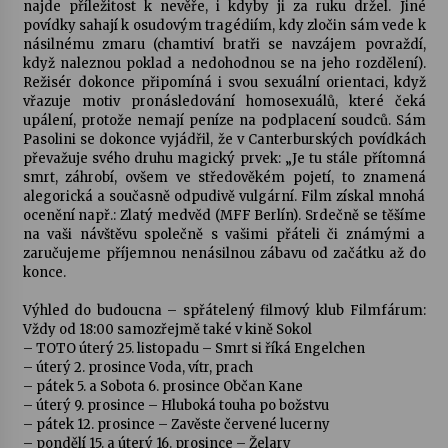
najde příležitost k nevěře, i kdyby ji za ruku držel. Jiné
povídky sahají k osudovým tragédiím, kdy zločin sám vede k
násilnému zmaru (chamtiví bratři se navzájem povraždí,
když naleznou poklad a nedohodnou se na jeho rozdělení).
Režisér dokonce připomíná i svou sexuální orientaci, když
vřazuje motiv pronásledování homosexuálů, které čeká
upálení, protože nemají peníze na podplacení soudců. Sám
Pasolini se dokonce vyjádřil, že v Canterburských povídkách
převažuje svého druhu magický prvek: „Je tu stále přítomná
smrt, záhrobí, ovšem ve středověkém pojetí, to znamená
alegorická a současně odpudivě vulgární. Film získal mnohá
ocenění např.: Zlatý medvěd (MFF Berlín). Srdečně se těšíme
na vaši návštěvu společně s vašimi přáteli či známými a
zaručujeme příjemnou nenásilnou zábavu od začátku až do
konce.
Výhled do budoucna – spřátelený filmový klub Filmfárum:
Vždy od 18:00 samozřejmě také v kině Sokol
– TOTO úterý 25. listopadu – Smrt si říká Engelchen
– úterý 2. prosince Voda, vítr, prach
– pátek 5. a Sobota 6. prosince Občan Kane
– úterý 9. prosince – Hluboká touha po božstvu
– pátek 12. prosince – Zavěste červené lucerny
– pondělí 15. a úterý 16. prosince – Želary