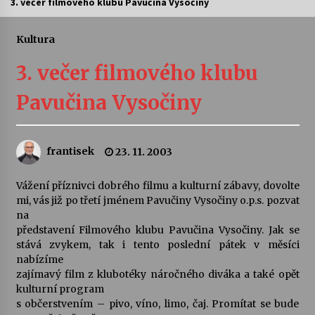
3. večer filmového klubu Pavučina Vysočiny
Letní koncerty ve Stromovce: Ars Camerata a
Sukuba Ensemble
Kultura
4. 8. 2026
3. večer filmového klubu
Vernisáž výstavy Josefíny Duškové: Stávám se
Pavučina Vysočiny
kapkou
30. 7. 2026
frantisek
23. 11. 2003
Veselí muzikanti
30. 7. 2026
Vážení příznivci dobrého filmu a kulturní zábavy, dovolte
mi, vás již po třetí jménem Pavučiny Vysočiny o.p.s. pozvat
na
Pozvánka na integrační festival Quijotova
šedesátka: 28. 7.–1. 8. 2026
představení Filmového klubu Pavučina Vysočiny. Jak se
28. 7. 2026
stává zvykem, tak i tento poslední pátek v měsíci
nabízíme
zajímavý film z klubotéky náročného diváka a také opět
Letní koncerty ve Stromovce: Kolchoz a
kulturní program
Jenakaši
s občerstvením – pivo, víno, limo, čaj. Promítat se bude
28. 7. 2026