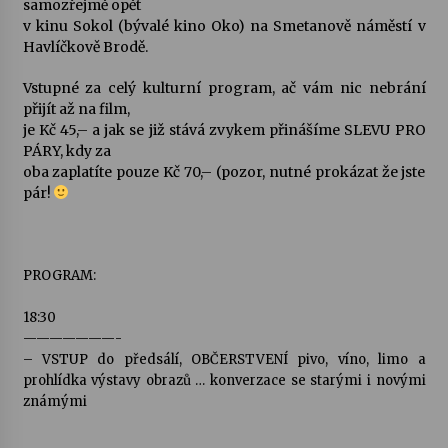
samozřejmě opět
v kinu Sokol (bývalé kino Oko) na Smetanově náměstí v
Votavžatský ploty
Havlíčkově Brodě.
23. 7. 2026
Vstupné za celý kulturní program, ač vám nic nebrání
přijít až na film,
je Kč 45,– a jak se již stává zvykem přinášíme SLEVU PRO
Letní koncerty ve Stromovce: Rufus Miller
PÁRY, kdy za
22. 7. 2026
oba zaplatíte pouze Kč 70,– (pozor, nutné prokázat že jste
pár!
Vysočinka
17. 7. 2026
PROGRAM:
Ozvěny prázdnin
18:30
14. 7. 2026
———————-
– VSTUP do předsálí, OBČERSTVENÍ pivo, víno, limo a
prohlídka výstavy obrazů … konverzace se starými i novými
známými
Za kulturou kousek za Humpolec. V Želivě ožije
odkaz Josefa Čapka
13. 7. 2026