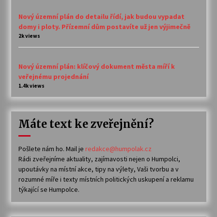
Nový územní plán do detailu řídí, jak budou vypadat
domy i ploty. Přízemní dům postavíte už jen výjimečně
2k views
Nový územní plán: klíčový dokument města míří k
veřejnému projednání
1.4k views
Máte text ke zveřejnění?
Pošlete nám ho. Mail je
redakce@humpolak.cz
Rádi zveřejníme aktuality, zajímavosti nejen o Humpolci,
upoutávky na místní akce, tipy na výlety, Vaši tvorbu a v
rozumné míře i texty místních politických uskupení a reklamu
týkající se Humpolce.