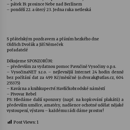
– pátek 19. prosince Nebe nad Berlínem
– pondělí 22. a úterý 23. Jedna ruka netleská
S přátelským pozdravem a přáním hezkého dne
Oldřich Dvořák a Jiří Němeček
pořadatelé
Děkujeme SPONZORŮM:
– především za vydatnou pomoc Pavučině Vysočiny o.p.s.
– VysočinaNET s.r.o. – nejlevnější Internet 24 hodin denně
bez počítání dat za 499 Kč/měsíčně (o.dvorak@atlas.cz, 604
255375)
– Kavárna a knihkupectví Havlíčkobrodské náměstí
– Pivovar Rebel
PS: Hledáme další sponzory (např. na kopírování plakátů) a
především umělce, amatéry, nadšence ochotné udělat nějaké
vystoupení, výstavu – každému rádi dáme prostor!
Post Views:
1